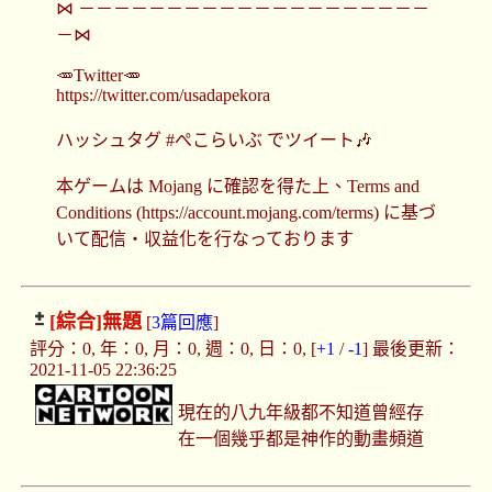
⋈ －－－－－－－－－－－－－－－－－－－－
－⋈
🥕Twitter🥕
https://twitter.com/usadapekora
ハッシュタグ #ぺこらいぶ でツイート🎶
本ゲームは Mojang に確認を得た上、Terms and
Conditions (https://account.mojang.com/terms) に基づ
いて配信・収益化を行なっております
[綜合]
無題
[
3篇回應
]
評分：0, 年：0, 月：0, 週：0, 日：0, [
+1
/
-1
] 最後更新：
2021-11-05 22:36:25
現在的八九年級都不知道曾經存
在一個幾乎都是神作的動畫頻道