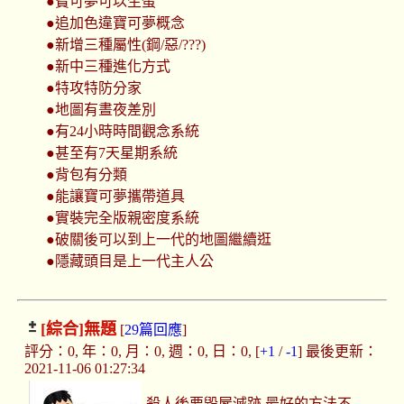
●寶可夢可以生蛋
●追加色違寶可夢概念
●新增三種屬性(鋼/惡/???)
●新中三種進化方式
●特攻特防分家
●地圖有晝夜差別
●有24小時時間觀念系統
●甚至有7天星期系統
●背包有分類
●能讓寶可夢攜帶道具
●實裝完全版親密度系統
●破關後可以到上一代的地圖繼續逛
●隱藏頭目是上一代主人公
[綜合]
無題
[
29篇回應
]
評分：0, 年：0, 月：0, 週：0, 日：0, [
+1
/
-1
] 最後更新：
2021-11-06 01:27:34
殺人後要毀屍滅跡 最好的方法不