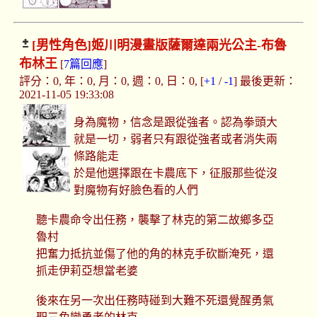
[男性角色]
姬川明漫畫版薩爾達兩光公主-布魯
布林王
[
7篇回應
]
評分：0, 年：0, 月：0, 週：0, 日：0, [
+1
/
-1
] 最後更新：
2021-11-05 19:33:08
身為魔物，信念是跟從強者。認為拳頭大
就是一切，弱者只有跟從強者或者消失兩
條路能走
於是他選擇跟在卡農底下，征服那些從沒
對魔物有好臉色看的人們
聽卡農命令出任務，襲擊了林克的第二故鄉多亞
魯村
把奮力抵抗並傷了他的角的林克手砍斷淹死，還
抓走伊莉亞想當老婆
後來在另一次出任務時碰到大難不死還覺醒勇氣