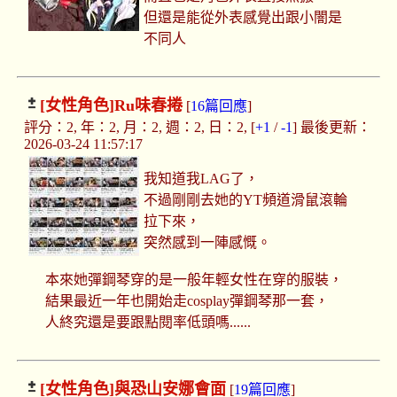
但還是能從外表感覺出跟小闇是
不同人
[女性角色]
Ru味春捲
[
16篇回應
]
評分：2, 年：2, 月：2, 週：2, 日：2, [
+1
/
-1
] 最後更新：
2026-03-24 11:57:17
我知道我LAG了，
不過剛剛去她的YT頻道滑鼠滾輪
拉下來，
突然感到一陣感慨。
本來她彈鋼琴穿的是一般年輕女性在穿的服裝，
結果最近一年也開始走cosplay彈鋼琴那一套，
人終究還是要跟點閱率低頭嗎......
[女性角色]
與恐山安娜會面
[
19篇回應
]