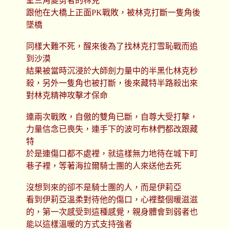
聖三角變勇者的林克
跟他在大橋上正面PK戰敗，被林克打斷一隻角後
墜橋
同樣大難不死，醒來後為了找林克打雪恥戰而追
到沙漠
結果被當時沉浸於大師劍力量中的半黑化林克秒
殺，另外一隻角也被打斷，後來藏特半路殺出來
對林克精神攻擊才保命
連兩次戰敗，自傲的雙角已斷，自尊大受打擊，
力量信念已喪失，連手下的波可布林們都改跟藏
特
於是連傷口都不處裡，就這樣無力地待在城下町
巷子裡，等著海拉爾騎士團的人來送他去死
沒想到來的卻不是騎士團的人，而是伊莉亞
看到伊莉亞溫柔對待他的傷口，心裡整個暖滋滋
的，第一次感受到這種感覺，親身體會到弱者也
能以這樣溫暖的方式支持強者