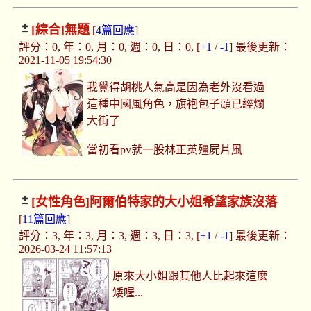
[綜合]
無題
[
4篇回應
]
評分：0, 年：0, 月：0, 週：0, 日：0, [
+1
/
-1
] 最後更新：
2021-11-05 19:54:30
我覺得胡桃人氣高是因為老外沒看過
這種中國風角色，旗袍包子頭已經爛
大街了
當初看pv就一股林正英殭屍片風
[女性角色]
阿爾伯特家的大小姐希望家族沒落
[
11篇回應
]
評分：3, 年：3, 月：3, 週：3, 日：3, [
+1
/
-1
] 最後更新：
2026-03-24 11:57:13
原來大小姐跟其他人比起來這麼
矮喔...