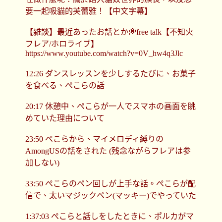
要一起吸貓的芙蕾雅！【中文字幕】
【雑談】最近あったお話とか💭free talk【不知火
フレア/ホロライブ】
https://www.youtube.com/watch?v=0V_hw4q3Jlc
12:26 ダンスレッスンを少しするたびに、お菓子
を食べる、ぺこらの話
20:17 休憩中、ぺこらが一人でスマホの画面を眺
めていた理由について
23:50 ぺこらから、マイメロディ縛りの
AmongUSの話をされた (残念ながらフレアは参
加しない)
33:50 ぺこらのペン回しが上手な話。ぺこらが配
信で、太いマジックペン(マッキー)でやっていた
1:37:03 ぺこらと話しをしたときに、ポルカがマ