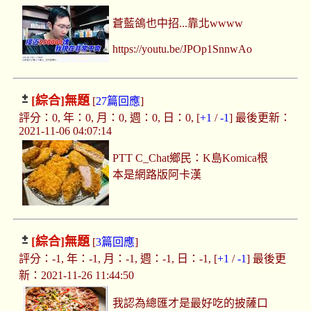
蒼藍鴿也中招...靠北wwww
https://youtu.be/JPOp1SnnwAo
[綜合]
無題
[
27篇回應
]
評分：0, 年：0, 月：0, 週：0, 日：0, [
+1
/
-1
] 最後更新：
2021-11-06 04:07:14
PTT C_Chat鄉民：K島Komica根
本是網路版阿卡漢
[綜合]
無題
[
3篇回應
]
評分：-1, 年：-1, 月：-1, 週：-1, 日：-1, [
+1
/
-1
] 最後更
新：2021-11-26 11:44:50
我認為總匯才是最好吃的披薩口