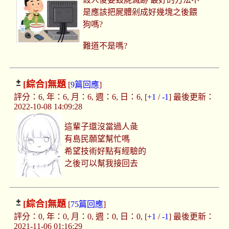
是應該把屍體剁成好幾塊之後餵
狗嗎?
難道不是嗎?
[綜合]
無題
[
9篇回應
]
評分：6, 年：6, 月：6, 週：6, 日：6, [
+1
/
-1
] 最後更新：
2022-10-08 14:09:28
這輩子還沒當過人彘
有島民願望幫忙嗎
希望技術好點有經驗的
之後可以幫我接回去
[綜合]
無題
[
75篇回應
]
評分：0, 年：0, 月：0, 週：0, 日：0, [
+1
/
-1
] 最後更新：
2021-11-06 01:16:29