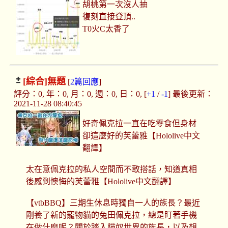
胡桃第一次沒人抽
復刻直接登頂..
T0火C太香了
[綜合]
無題
[
2篇回應
]
評分：0, 年：0, 月：0, 週：0, 日：0, [
+1
/
-1
] 最後更新：
2021-11-28 08:40:45
好奇佩克拉一直在吃零食但身材
卻這麼好的芙蕾雅【Hololive中文
翻譯】
太在意佩克拉的私人空間而不敢搭話，知道真相
後感到懊悔的芙蕾雅【Hololive中文翻譯】
【vtbBBQ】三期生休息時獨自一人的族長？最近
剛養了新的寵物貓的兔田佩克拉，總是盯著手機
在做什麼呢？關於踏入貓奴世界的族長，以及想