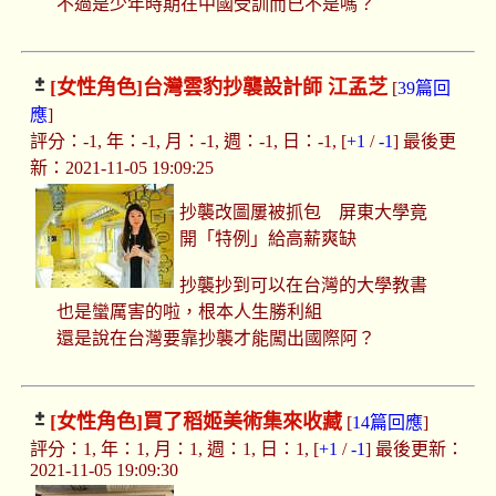
不過是少年時期在中國受訓而已不是嗎？
[女性角色]
台灣雲豹抄襲設計師 江孟芝
[
39篇回
應
]
評分：-1, 年：-1, 月：-1, 週：-1, 日：-1, [
+1
/
-1
] 最後更
新：2021-11-05 19:09:25
抄襲改圖屢被抓包 屏東大學竟
開「特例」給高薪爽缺
抄襲抄到可以在台灣的大學教書
也是蠻厲害的啦，根本人生勝利組
還是說在台灣要靠抄襲才能闖出國際阿？
[女性角色]
買了稻姬美術集來收藏
[
14篇回應
]
評分：1, 年：1, 月：1, 週：1, 日：1, [
+1
/
-1
] 最後更新：
2021-11-05 19:09:30