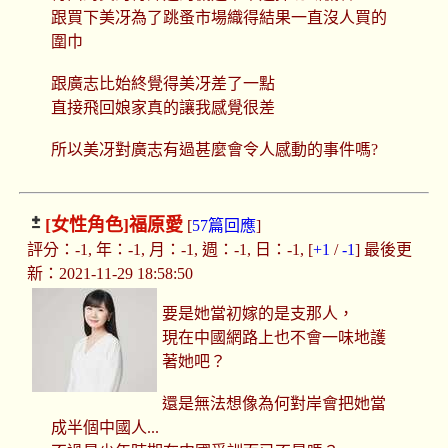
跟買下美冴為了跳蚤市場織得結果一直沒人買的
圍巾
跟廣志比始終覺得美冴差了一點
直接飛回娘家真的讓我感覺很差
所以美冴對廣志有過甚麼會令人感動的事件嗎?
[女性角色]
福原愛
[
57篇回應
]
評分：-1, 年：-1, 月：-1, 週：-1, 日：-1, [
+1
/
-1
] 最後更
新：2021-11-29 18:58:50
要是她當初嫁的是支那人，
現在中國網路上也不會一味地護
著她吧？
還是無法想像為何對岸會把她當
成半個中國人...