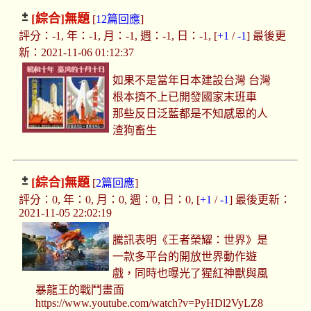
[綜合]
無題
[
12篇回應
]
評分：-1, 年：-1, 月：-1, 週：-1, 日：-1, [
+1
/
-1
] 最後更
新：2021-11-06 01:12:37
如果不是當年日本建設台灣 台灣
根本擠不上已開發國家末班車
那些反日泛藍都是不知感恩的人
渣狗畜生
[綜合]
無題
[
2篇回應
]
評分：0, 年：0, 月：0, 週：0, 日：0, [
+1
/
-1
] 最後更新：
2021-11-05 22:02:19
騰訊表明《王者榮耀：世界》是
一款多平台的開放世界動作遊
戲，同時也曝光了猩紅神獸與風
暴龍王的戰鬥畫面
https://www.youtube.com/watch?v=PyHDl2VyLZ8