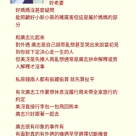
好老婆
好媽媽沒甚麼疑問
能照顧好小新小葵的確厲害但這是屬於媽媽的部
分
和廣志比起來
對外遇 廣志是自己胡思亂想甚至哭出來說當初見
到你就下定決心走一生的人
但美冴是先揍人再亂想通常是廣志拚命解釋或旁
人解釋才沒事
私房錢兩人都有偷藏偷買 就先算扯平
有次廣志工作累想休息沒履行周末帶全家旅行的
約定
美冴直接行李包一包飛回熊本
廣志只好跟著一起去
廣志很有印象的事件有
有面對真的有外遇的機遇早早選擇切斷機會