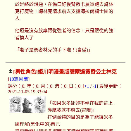
於是終於想通，在傷口好後背叛卡農軍跑去幫林
克打魔物，聽林克請求前去支援海拉爾騎士團的
人
他還是沒有放棄跟從強者的信念，只是跟從的強
者換人了
「老子是勇者林克的手下啦！(自傲)」
[男性角色]
姬川明漫畫版薩爾達黃昏公主林克
[
10篇回應
]
評分：0, 年：0, 月：0, 週：0, 日：0, [
+1
/
-1
] 最後更新：
2021-11-05 19:33:04
「如果米多娜妳不坐在我的背上
導航我就不爽去(冒險)」
打倒藏特的目的是為了能讓米多
娜理解(黑化中的)自己