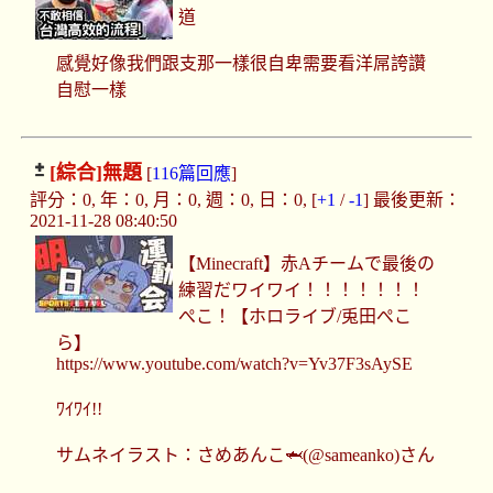
道
感覺好像我們跟支那一樣很自卑需要看洋屌誇讚
自慰一樣
[綜合]
無題
[
116篇回應
]
評分：0, 年：0, 月：0, 週：0, 日：0, [
+1
/
-1
] 最後更新：
2021-11-28 08:40:50
【Minecraft】赤Aチームで最後の
練習だワイワイ！！！！！！！
ぺこ！【ホロライブ/兎田ぺこ
ら】
https://www.youtube.com/watch?v=Yv37F3sAySE
ﾜｲﾜｲ!!
サムネイラスト：さめあんこ🦈(@sameanko)さん