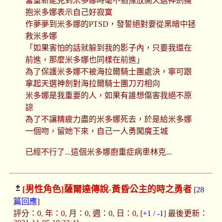
當重新能見到米多娜時毫不猶豫放開天選神劍擁
抱米多娜表示自己好寂寞
作夢夢到米多娜的PTSD，發誓絕對要從黑暗中拯
救米多娜
「如果害怕的話就躲到我的影子內，只要我還在
前進，那麼米多娜也同樣在前進」
為了保護米多娜不被海拉爾騎士團處決，寧可跟
拿起天選神劍對海拉爾騎士團刀刃相向
米多娜是我重要的人，如果有誰想傷害我絕不原
諒
為了不讓精疲力盡的米多娜死去，於是給米多娜
一個吻，留她下來，自己一人勇闖魔王城
已經不行了...這個米多娜廚重症病患林克...
[男性角色]
薩爾達傳說-黃昏公主的時之勇者
[
28
篇回應
]
評分：0, 年：0, 月：0, 週：0, 日：0, [
+1
/
-1
] 最後更新：