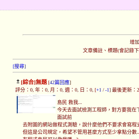
增
文章備註、標題(會記錄
[搜尋]
[綜合]
無題
[
42篇回應
]
評分：0, 年：0, 月：0, 週：0, 日：0, [
+1
/
-1
] 最後更新：2019
島民 救我...
今天去面試檢測工程師，對方要我在
面試前
去附圖的網站做程式測驗，說什麼他們不要求會寫程
但這是公司規定，希望不管用甚麼方式至少拿點分數..