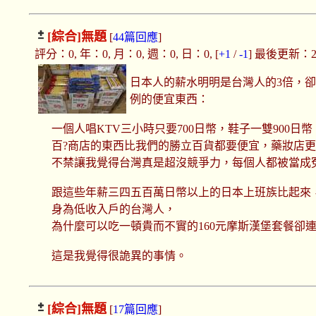
[綜合]
無題
[
44篇回應
]
評分：0, 年：0, 月：0, 週：0, 日：0, [
+1
/
-1
] 最後更新：2019
日本人的薪水明明是台灣人的3倍，
例的便宜東西：
一個人唱KTV三小時只要700日幣，鞋子一雙900日幣
百?商店的東西比我們的勝立百貨都要便宜，藥妝店
不禁讓我覺得台灣真是超沒競爭力，每個人都被當成
跟這些年薪三四五百萬日幣以上的日本上班族比起來
身為低收入戶的台灣人，
為什麼可以吃一頓貴而不實的160元摩斯漢堡套餐卻
這是我覺得很詭異的事情。
[綜合]
無題
[
17篇回應
]