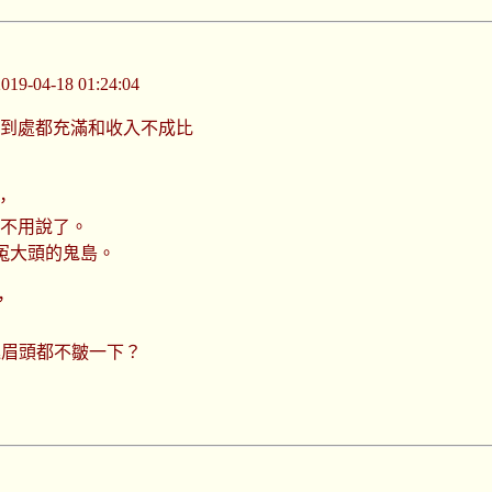
-04-18 01:24:04
卻到處都充滿和收入不成比
，
更不用說了。
冤大頭的鬼島。
，
連眉頭都不皺一下？