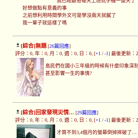
我已經厭倦每天上班玩手機一整天了
好想做點有意義的事
之前想利用時間學外文可是學沒兩天就膩了
我一輩子就這樣了嗎
[綜合]
無題
[
26篇回應
]
評分：0, 年：0, 月：0, 週：0, 日：0, [
+1
/
-1
] 最後更新：2019
島民們在國小三年級的時候有什麼印象深刻
甚至影響一生的事情?
[綜合]
回家發現災情…
[
29篇回應
]
評分：0, 年：0, 月：0, 週：0, 日：0, [
+1
/
-1
] 最後更新：2019
才買不到3,4個月的螢幕倒掉摔破了…