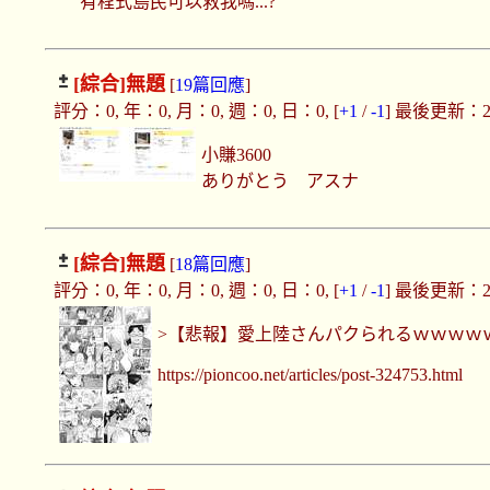
有程式島民可以救我嗎...?
[綜合]
無題
[
19篇回應
]
評分：0, 年：0, 月：0, 週：0, 日：0, [
+1
/
-1
] 最後更新：2019
小賺3600
ありがとう アスナ
[綜合]
無題
[
18篇回應
]
評分：0, 年：0, 月：0, 週：0, 日：0, [
+1
/
-1
] 最後更新：2019
>【悲報】愛上陸さんパクられるｗｗｗｗ
https://pioncoo.net/articles/post-324753.html