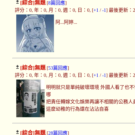
[綜合]
無題
[
8篇回應
]
評分：0, 年：0, 月：0, 週：0, 日：0, [
+1
/
-1
] 最後更新：2019
阿...阿婷...
[綜合]
無題
[
53篇回應
]
評分：0, 年：0, 月：0, 週：0, 日：0, [
+1
/
-1
] 最後更新：2019
明明就只是單純破壞環境 外國人看了也
哪
把責任轉嫁文化娛樂再讓不相關的公務人
這麼幼稚的行為還在沾沾自喜
[綜合]
無題
[
28篇回應
]