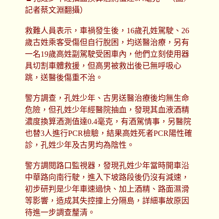
記者蔡文淵翻攝）
救難人員表示，車禍發生後，16歲孔姓駕駛、26
歲古姓乘客受傷但自行脫困，均送醫治療，另有
一名19歲高姓副駕駛受困車內，他們立刻使用器
具切割車體救援，但高男被救出後已無呼吸心
跳，送醫後傷重不治。
警方調查，孔姓少年、古男送醫治療後均無生命
危險，但孔姓少年經醫院抽血，發現其血液酒精
濃度換算酒測值達0.4毫克，有酒駕情事，另醫院
也替3人進行PCR檢驗，結果高姓死者PCR陽性確
診，孔姓少年及古男均為陰性。
警方調閱路口監視器，發現孔姓少年當時開車沿
中華路向南行駛，進入下坡路段後仍沒有減速，
初步研判是少年車速過快、加上酒精、路面濕滑
等影響，造成其失控撞上分隔島，詳細事故原因
待進一步調查釐清。