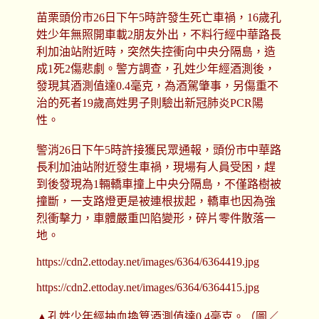
苗栗頭份市26日下午5時許發生死亡車禍，16歲孔
姓少年無照開車載2朋友外出，不料行經中華路長
利加油站附近時，突然失控衝向中央分隔島，造
成1死2傷悲劇。警方調查，孔姓少年經酒測後，
發現其酒測值達0.4毫克，為酒駕肇事，另傷重不
治的死者19歲高姓男子則驗出新冠肺炎PCR陽
性。
警消26日下午5時許接獲民眾通報，頭份市中華路
長利加油站附近發生車禍，現場有人員受困，趕
到後發現為1輛轎車撞上中央分隔島，不僅路樹被
撞斷，一支路燈更是被連根拔起，轎車也因為強
烈衝擊力，車體嚴重凹陷變形，碎片零件散落一
地。
https://cdn2.ettoday.net/images/6364/6364419.jpg
https://cdn2.ettoday.net/images/6364/6364415.jpg
▲孔姓少年經抽血換算酒測值達0.4毫克。（圖／