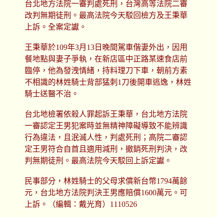
台北地方法院一審判處死刑，台灣高等法院二審
改判無期徒刑。最高法院今天駁回檢方及王秉華
上訴。全案定讞。
王秉華於109年3月13日晚間駕車偕妻外出，因用
餐地點與妻子爭執，在新店區中正路某速食店前
臨停，他為發洩情緒，持料理刀下車，朝前方素
不相識的林姓騎士背部猛刺1刀後開車逃逸，林姓
騎士送醫不治。
台北地檢署依殺人罪起訴王秉華，台北地方法院
一審認定王男犯案時並無精神障礙導致不能辨識
行為違法，且泯滅人性，判處死刑；高院二審認
定王男符合自首且適用減刑，撤銷死刑判決，改
判無期徒刑。最高法院今天駁回上訴定讞。
民事部分，林姓騎士的父母求償新台幣1794萬餘
元，台北地方法院判決王男應賠償1600萬元。可
上訴。（編輯：戴光育）1110526