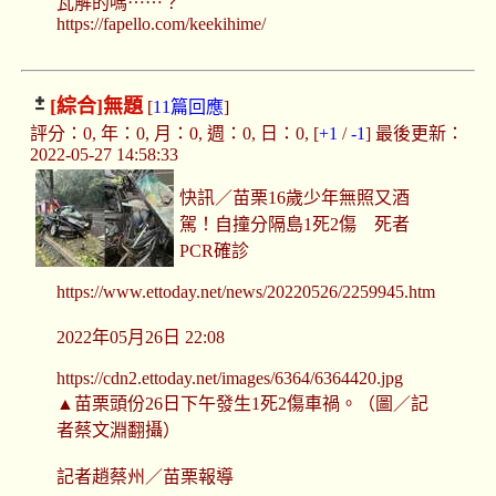
瓦解的嗎⋯⋯？
https://fapello.com/keekihime/
[綜合]
無題
[
11篇回應
]
評分：0, 年：0, 月：0, 週：0, 日：0, [
+1
/
-1
] 最後更新：
2022-05-27 14:58:33
快訊／苗栗16歲少年無照又酒
駕！自撞分隔島1死2傷 死者
PCR確診
https://www.ettoday.net/news/20220526/2259945.htm
2022年05月26日 22:08
https://cdn2.ettoday.net/images/6364/6364420.jpg
▲苗栗頭份26日下午發生1死2傷車禍。（圖／記
者蔡文淵翻攝）
記者趙蔡州／苗栗報導