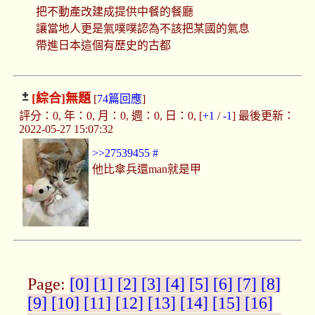
把不動產改建成提供中餐的餐廳
讓當地人更是氣噗噗認為不該把某國的氣息
帶進日本這個有歷史的古都
[綜合]
無題
[
74篇回應
]
評分：0, 年：0, 月：0, 週：0, 日：0, [
+1
/
-1
] 最後更新：
2022-05-27 15:07:32
>>27539455
#
他比傘兵還man就是甲
Page:
[0]
[1]
[2]
[3]
[4]
[5]
[6]
[7]
[8]
[9]
[10]
[11]
[12]
[13]
[14]
[15]
[16]