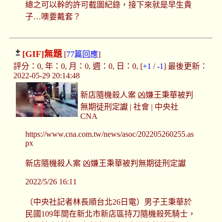
總之可以幹的許可截圖紀錄，接下來就是早生貴
子…噢要戴套？
[GIF]
無題
[
77篇回應
]
評分：0, 年：0, 月：0, 週：0, 日：0, [
+1
/
-1
] 最後更新：
2022-05-29 20:14:48
新店隨機殺人案 凶嫌王秉華被判
無期徒刑定讞 | 社會 | 中央社
CNA
https://www.cna.com.tw/news/asoc/202205260255.as
px
新店隨機殺人案 凶嫌王秉華被判無期徒刑定讞
2022/5/26 16:11
（中央社記者林長順台北26日電）男子王秉華於
民國109年間在新北市新店區持刀隨機殺死騎士，