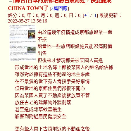
[綜合]
日本的京都名勝古蹟附近，快要變成
CHINA TOWN了
[
3篇回應
]
評分：0, 年：0, 月：0, 週：0, 日：0, [
+1
/
-1
] 最後更新：
2022-05-27 13:56:16
由於這幾年疫情造成京都旅遊業一蹶
不振
讓當地一些旅館跟設施只能忍痛賤價
出售
但後來才發現都是被某國人買進
形成當地的土地名簿上都被某國人的姓名給佔據
雖然對於擁有這些不動產的地主來說
在不景氣的當下有人肯接手是好事情
但是當地的京都住民們卻很不開心
因為某國人買了不動產後就放置不管
放任古老的建築物外牆剝落
甚至造成雜草蚊蟲叢生
影響到附近居民健康安全
更有些人買下古蹟附近的不動產之後