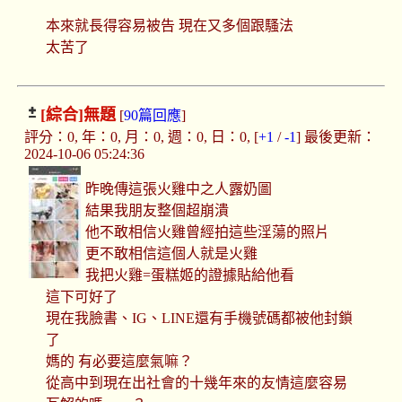
本來就長得容易被告 現在又多個跟騷法
太苦了
[綜合]
無題
[
90篇回應
]
評分：0, 年：0, 月：0, 週：0, 日：0, [
+1
/
-1
] 最後更新：
2024-10-06 05:24:36
昨晚傳這張火雞中之人露奶圖
結果我朋友整個超崩潰
他不敢相信火雞曾經拍這些淫蕩的照片
更不敢相信這個人就是火雞
我把火雞=蛋糕姬的證據貼給他看
這下可好了
現在我臉書、IG、LINE還有手機號碼都被他封鎖
了
媽的 有必要這麼氣嘛？
從高中到現在出社會的十幾年來的友情這麼容易