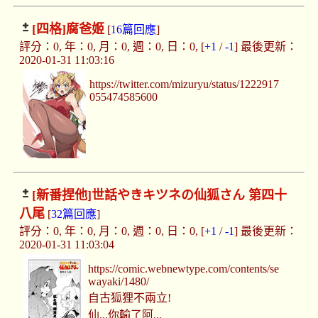
[四格]
腐爸姬
[
16篇回應
]
評分：0, 年：0, 月：0, 週：0, 日：0, [
+1
/
-1
] 最後更新：
2020-01-31 11:03:16
https://twitter.com/mizuryu/status/1222917
055474585600
[新番捏他]
世話やきキツネの仙狐さん 第四十
八尾
[
32篇回應
]
評分：0, 年：0, 月：0, 週：0, 日：0, [
+1
/
-1
] 最後更新：
2020-01-31 11:03:04
https://comic.webnewtype.com/contents/se
wayaki/1480/
自古狐狸不兩立!
仙...你輸了阿...