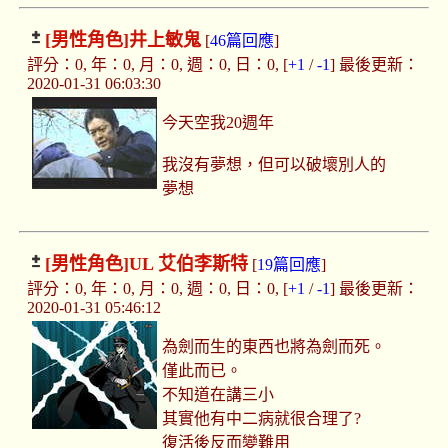
[男性角色]
井上敏鬼
[
46篇回應
]
評分：0, 年：0, 月：0, 週：0, 日：0, [
+1
/
-1
] 最後更新：
2020-01-31 06:03:30
今天空我20週年
我沒有夢想，但可以破壞別人的
夢想
[男性角色]
UL 艾伯李斯特
[
19篇回應
]
評分：0, 年：0, 月：0, 週：0, 日：0, [
+1
/
-1
] 最後更新：
2020-01-31 05:46:12
為劍而生的東西也將為劍而死。
僅此而已。
不知道在講三小
其實他有中二病就很合理了?
復活後反而變難用