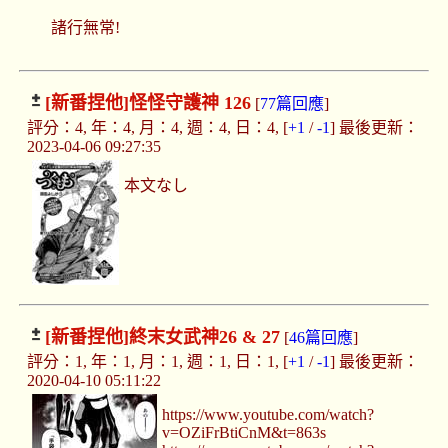
諸行無常!
[新番捏他]
怪怪守護神 126
[
77篇回應
]
評分：4, 年：4, 月：4, 週：4, 日：4, [
+1
/
-1
] 最後更新：
2023-04-06 09:27:35
本文なし
[新番捏他]
終末女武神26 & 27
[
46篇回應
]
評分：1, 年：1, 月：1, 週：1, 日：1, [
+1
/
-1
] 最後更新：
2020-04-10 05:11:22
https://www.youtube.com/watch?
v=OZiFrBtiCnM&t=863s