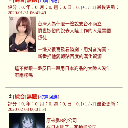
[綜合]
無題
[
15篇回應
]
評分：0, 年：0, 月：0, 週：0, 日：0, [
+1
/
-1
] 最後更新：
2020-01-31 06:41:49
台灣人為什麼一邊說支台不兩立
憤世嫉俗的說去大陸工作的人是賣國
叛徒
一邊又很喜歡看陸劇，用抖音淘寶，
新番捏他愛轉貼百度的漢化資源
這不就跟一邊反日一邊用日本商品的大陸人沒什
麼兩樣嗎
[綜合]
無題
[
47篇回應
]
評分：0, 年：0, 月：0, 週：0, 日：0, [
+1
/
-1
] 最後更新：
2020-02-03 00:01:54
原來艦B的公司
在日本開了一家動畫公司