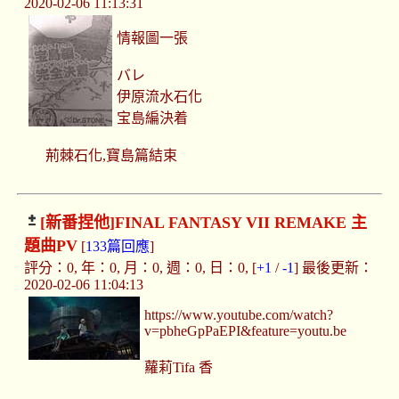
2020-02-06 11:13:31
情報圖一張
バレ
伊原流水石化
宝島編決着
荊棘石化,寶島篇結束
[新番捏他]
FINAL FANTASY VII REMAKE 主
題曲PV
[
133篇回應
]
評分：0, 年：0, 月：0, 週：0, 日：0, [
+1
/
-1
] 最後更新：
2020-02-06 11:04:13
https://www.youtube.com/watch?
v=pbheGpPaEPI&feature=youtu.be
蘿莉Tifa 香