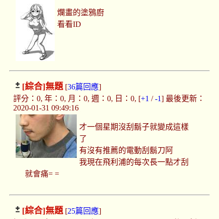
爛畫的塗鴉廚
看看ID
[綜合]
無題
[
36篇回應
]
評分：0, 年：0, 月：0, 週：0, 日：0, [
+1
/
-1
] 最後更新：
2020-01-31 09:49:16
才一個星期沒刮鬍子就變成這樣
了
有沒有推薦的電動刮鬍刀阿
我現在飛利浦的每次長一點才刮
就會痛= =
[綜合]
無題
[
25篇回應
]