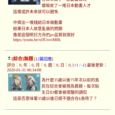
還吸收了一堆日本動畫人才
這樣或許未來就可以避免
中資出一堆錢給日本做動畫
結果日本人故意亂做的問題
像是這個明日方舟的pv品質就很好
https://youtu.be/xfJUsvoMlfk
[綜合]
無題
[
12篇回應
]
評分：0, 年：0, 月：0, 週：0, 日：0, [
+1
/
-1
] 最後更新：
2020-01-31 06:34:08
為什麼35歲以後75年次以前的島
民在綜合會被視為異類，每次貼
生日ID都會被很酸的調侃
這是否意味著35歲以後已經不適合在k島待了？