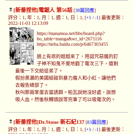
[新番捏他]
電鋸人 第56話
[
38篇回應
]
評分：1, 年：1, 月：1, 週：1, 日：1, [
+1
/
-1
] 最後更新：
2022-11-03 12:13:09
https://manamoa.net/bbs/board.php?
bo_table=manga&wr_id=2671116
https://tieba.baidu.com/p/6467303455
臉上有痣的姐姐來了，用詛咒惡魔的釘
子神不知鬼不覺地戳了電次三下，還剩
最後一下交給徒弟了。
假扮黑瀨的美國組碰到暴力魔人和小紅，讓他們
去報告總部了。
秋叫那兩笨蛋去當誘餌。帕瓦說她沒好處，說想
吸人血。然後秋轉頭說等完事了可以吸電次的。
[新番捏他]
Dr.Stone 新石紀137
[
83篇回應
]
評分：1, 年：1, 月：1, 週：1, 日：1, [
+1
/
-1
] 最後更新：