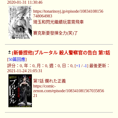
2020-01-31 11:30:46
https://tonarinoyj.jp/episode/10834108156
748064983
琦玉和閃光繼續玩雲霄飛車
賽克斯要發揮全力(笑)了
[新番捏他]
ブルータル 殺人警察官の告白 第7話
[
50篇回應
]
評分：0, 年：0, 月：0, 週：0, 日：0, [
+1
/
-1
] 最後更新：
2021-11-24 21:05:31
第7話 爛れた正義
https://comic-
zenon.com/episode/108341081567035856
21