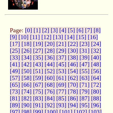
Page:
[0]
[1]
[2]
[3]
[4]
[5]
[6]
[7]
[8]
[9]
[10]
[11]
[12]
[13]
[14]
[15]
[16]
[17]
[18]
[19]
[20]
[21]
[22]
[23]
[24]
[25]
[26]
[27]
[28]
[29]
[30]
[31]
[32]
[33]
[34]
[35]
[36]
[37]
[38]
[39]
[40]
[41]
[42]
[43]
[44]
[45]
[46]
[47]
[48]
[49]
[50]
[51]
[52]
[53]
[54]
[55]
[56]
[57]
[58]
[59]
[60]
[61]
[62]
[63]
[64]
[65]
[66]
[67]
[68]
[69]
[70]
[71]
[72]
[73]
[74]
[75]
[76]
[77]
[78]
[79]
[80]
[81]
[82]
[83]
[84]
[85]
[86]
[87]
[88]
[89]
[90]
[91]
[92]
[93]
[94]
[95]
[96]
[97]
[98]
[99]
[100]
[101]
[102]
[103]