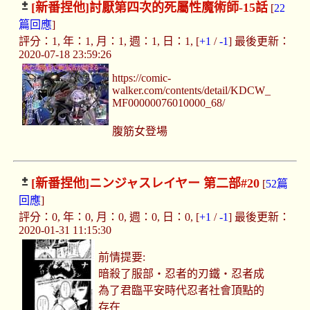
[新番捏他]
討厭第四次的死屬性魔術師-15話
[
22
篇回應
]
評分：1, 年：1, 月：1, 週：1, 日：1, [
+1
/
-1
] 最後更新：
2020-07-18 23:59:26
https://comic-
walker.com/contents/detail/KDCW_
MF00000076010000_68/
腹筋女登場
[新番捏他]
ニンジャスレイヤー 第二部#20
[
52篇
回應
]
評分：0, 年：0, 月：0, 週：0, 日：0, [
+1
/
-1
] 最後更新：
2020-01-31 11:15:30
前情提要:
暗殺了服部‧忍者的刃鐵‧忍者成
為了君臨平安時代忍者社會頂點的
存在