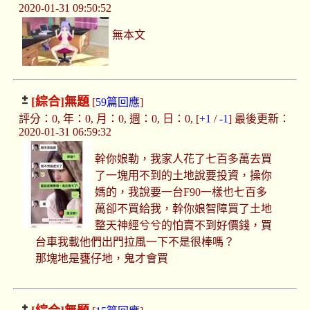
2020-01-31 09:50:52
無本文
[綜合]
無題
[
59篇回應
]
評分：0, 年：0, 月：0, 週：0, 日：0, [
+1
/
-1
] 最後更新：
2020-01-31 06:59:32
幹你娘勒，我家人花了七百多萬去買
了一塊用不到的土地說要投資，操你
媽的，我說要一台F90一樣也七百多
萬卻不買給我，幹你娘智障買了土地
整天神經兮兮的怕賣不到好價錢，買
台車我載他們出門拉風一下不是很棒嗎？
那塊地是甕仔地，鬼才會買