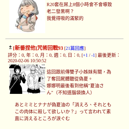
R20套在屌上8個小時會不會導致
老二發黑啊？
我覺得吸的滿緊的
[新番捏他]
咒術回戰93
[
21篇回應
]
評分：0, 年：0, 月：0, 週：0, 日：0, [
+1
/
-1
] 最後更新：
2020-02-06 10:50:52
這回跟前傳雙子小姊妹有關，為
了奪回屍體聽從偽夏。
娜娜明最後看到他稱"夏油さ
ん"（不知道腦袋換人）
あとミミとナナが偽夏油の「消えろ、それとも
この肉体に殺して欲しいか？」って言われて素
直に消えるところが涙ぐむ