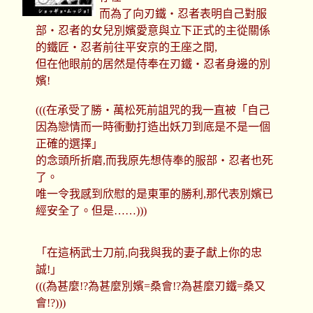
而為了向刃鐵‧忍者表明自己對服
部‧忍者的女兒別嬪愛意與立下正式的主從關係
的鐵匠‧忍者前往平安京的王座之間,
但在他眼前的居然是侍奉在刃鐵‧忍者身邊的別
嬪!
(((在承受了勝‧萬松死前詛咒的我一直被「自己
因為戀情而一時衝動打造出妖刀到底是不是一個
正確的選擇」
的念頭所折磨,而我原先想侍奉的服部‧忍者也死
了。
唯一令我感到欣慰的是東軍的勝利,那代表別嬪已
經安全了。但是……)))
「在這柄武士刀前,向我與我的妻子獻上你的忠
誠!」
(((為甚麼!?為甚麼別嬪=桑會!?為甚麼刃鐵=桑又
會!?)))