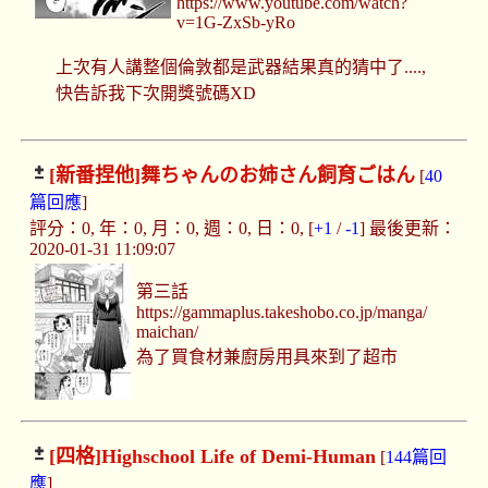
https://www.youtube.com/watch?
v=1G-ZxSb-yRo
上次有人講整個倫敦都是武器結果真的猜中了....,
快告訴我下次開獎號碼XD
[新番捏他]
舞ちゃんのお姉さん飼育ごはん
[
40
篇回應
]
評分：0, 年：0, 月：0, 週：0, 日：0, [
+1
/
-1
] 最後更新：
2020-01-31 11:09:07
第三話
https://gammaplus.takeshobo.co.jp/manga/
maichan/
為了買食材兼廚房用具來到了超市
[四格]
Highschool Life of Demi-Human
[
144篇回
應
]