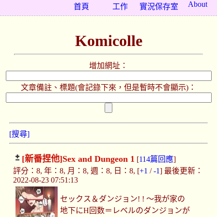
About
首頁
工作
實況保存室
Komicolle
增加網址：
文章備註、標題(會記錄下來，但是暫時不會顯示)：
[搜尋]
[新番捏他]
Sex and Dungeon 1
[
114篇回應
]
評分：8, 年：8, 月：8, 週：8, 日：8, [
+1
/
-1
] 最後更新：
2022-08-23 07:51:13
セックス＆ダンジョン! ! ～我が家の
地下にH回数＝レベルのダンジョンが