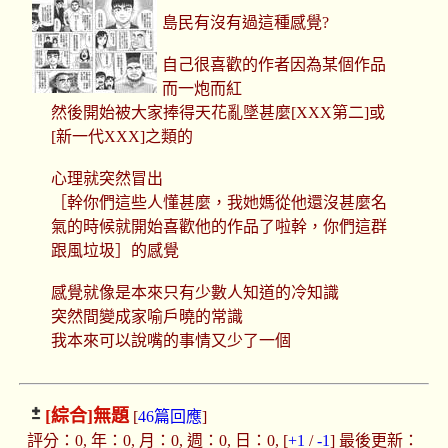
島民有沒有過這種感覺?
自己很喜歡的作者因為某個作品
而一炮而紅
然後開始被大家捧得天花亂墜甚麼[XXX第二]或
[新一代XXX]之類的
心理就突然冒出
［幹你們這些人懂甚麼，我她媽從他還沒甚麼名
氣的時候就開始喜歡他的作品了啦幹，你們這群
跟風垃圾］的感覺
感覺就像是本來只有少數人知道的冷知識
突然間變成家喻戶曉的常識
我本來可以說嘴的事情又少了一個
[綜合]
無題
[
46篇回應
]
評分：0, 年：0, 月：0, 週：0, 日：0, [
+1
/
-1
] 最後更新：