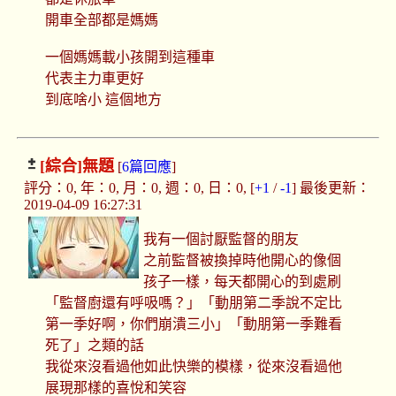
開車全部都是媽媽
一個媽媽載小孩開到這種車
代表主力車更好
到底啥小 這個地方
[綜合]
無題
[
6篇回應
]
評分：0, 年：0, 月：0, 週：0, 日：0, [
+1
/
-1
] 最後更新：
2019-04-09 16:27:31
我有一個討厭監督的朋友
之前監督被換掉時他開心的像個
孩子一樣，每天都開心的到處刷
「監督廚還有呼吸嗎？」「動朋第二季說不定比
第一季好啊，你們崩潰三小」「動朋第一季難看
死了」之類的話
我從來沒看過他如此快樂的模樣，從來沒看過他
展現那樣的喜悅和笑容