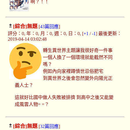
啊？！！
[綜合]
無題
[
43篇回應
]
評分：0, 年：0, 月：0, 週：0, 日：0, [
+1
/
-1
] 最後更新：
2019-04-14 03:02:48
轉生異世界主題讓我很好奇一件事
一個人換了一個環境就能截然不同
嗎？
例如內向家裡蹲憤世忌俗肥宅
到異世界之後會忽然變外向陽光正
義人士？
這就好比國中做人失敗被排擠 到高中之後又能變
成風雲人物= =？
[綜合]
無題
[
32篇回應
]