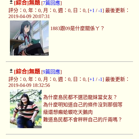
[綜合]
無題
[
7篇回應
]
評分：0, 年：0, 月：0, 週：0, 日：0, [
+1
/
-1
] 最後更新：
2019-04-09 20:07:31
1883跟09是什麼關係ㄚ？
[綜合]
無題
[
9篇回應
]
評分：0, 年：0, 月：0, 週：0, 日：0, [
+1
/
-1
] 最後更新：
2019-04-09 18:32:56
為什麼島民都不選恐龍妹當女友？
為什麼明知道自己的條件沒到那個等
級還想癩蛤蟆吃天鵝肉
難道島民都不會秤秤自己的斤兩嗎？