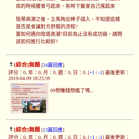
底的時候腰會弓起來，有時下盤會自己搖起來
陰蒂高潮之後，立馬掏出棒子插入，不知道這樣
是否是會讓對方舒服的流程?
要如何邁向陰道高潮?目前為止沒有成功過，請問
該如何進行比較好?
[綜合]
無題
[
24篇回應
]
評分：0, 年：0, 月：0, 週：0, 日：0, [
+1
/
-1
] 最後更新：
2019-04-09 18:25:59
09想賺錢想瘋了嗎...
[綜合]
無題
[
13篇回應
]
評分：0, 年：0, 月：0, 週：0, 日：0, [
+1
/
-1
] 最後更新：