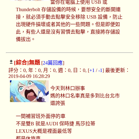
當你在電腦上使用 USB 或
Thunderbolt 存儲設備的時候，要想安全的斷開連
接，就必須手動去點擊安全移除 USB 設備，防止
出現硬件損壞或者其他的一些問題。但是即便如
此，有些人還是沒有習慣去點擊，直接將存儲設
備拔出。
[綜合]
無題
[
24篇回應
]
評分：0, 年：0, 月：0, 週：0, 日：0, [
+1
/
-1
] 最後更新：
2019-04-09 16:28:29
今天到林口辦事
媽的林口名車真是多到比台北市
還誇張
一間補習班外面停的車
不是雙B 就是AUDI 保時捷 馬莎拉蒂
LEXUS大概是裡面最低等
都是休旅車