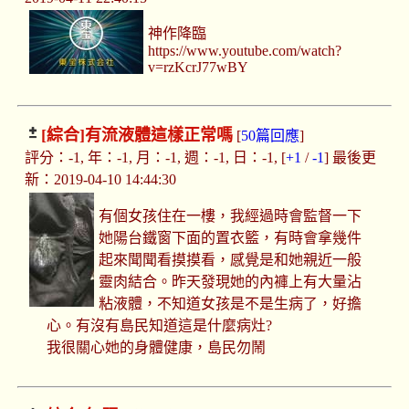
神作降臨
https://www.youtube.com/watch?
v=rzKcrJ77wBY
[綜合]
有流液體這樣正常嗎
[
50篇回應
]
評分：-1, 年：-1, 月：-1, 週：-1, 日：-1, [
+1
/
-1
] 最後更
新：2019-04-10 14:44:30
有個女孩住在一樓，我經過時會監督一下
她陽台鐵窗下面的置衣籃，有時會拿幾件
起來聞聞看摸摸看，感覺是和她親近一般
靈肉結合。昨天發現她的內褲上有大量沾
粘液體，不知道女孩是不是生病了，好擔
心。有沒有島民知道這是什麼病灶?
我很關心她的身體健康，島民勿鬧