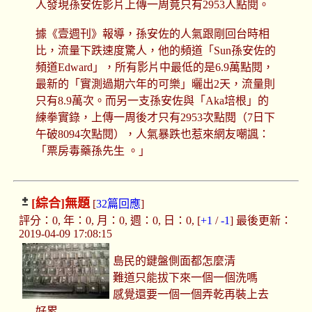
人發現孫安佐影片上傳一周竟只有2953人點閱。
據《壹週刊》報導，孫安佐的人氣跟剛回台時相
比，流量下跌速度驚人，他的頻道「Sun孫安佐的
頻道Edward」，所有影片中最低的是6.9萬點閱，
最新的「實測過期六年的可樂」曬出2天，流量則
只有8.9萬次。而另一支孫安佐與「Aka培根」的
練拳實錄，上傳一周後才只有2953次點閱（7日下
午破8094次點閱），人氣暴跌也惹來網友嘲諷：
「票房毒藥孫先生 。」
[綜合]
無題
[
32篇回應
]
評分：0, 年：0, 月：0, 週：0, 日：0, [
+1
/
-1
] 最後更新：
2019-04-09 17:08:15
島民的鍵盤側面都怎麼清
難道只能拔下來一個一個洗嗎
感覺還要一個一個弄乾再裝上去
好累