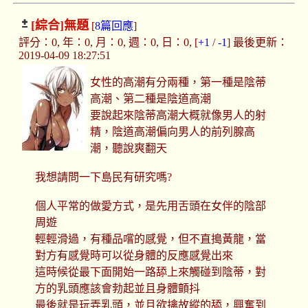
[綜合]
無題
[
8篇回應
]
評分：0, 年：0, 月：0, 週：0, 日：0, [
+1
/
-1
] 最後更新：
2019-04-09 18:27:51
女性的高潮有分兩種，第一種是陰蒂
高潮、第二種是陰道高潮
要說起來陰蒂高潮大概就像男人的射
精，陰道高潮偏向男人的前列腺高
潮，聽說爽翻天
我想請問一下島民有研究嗎?
個人平常的做愛方式，是先用舌頭在女伴的陰部
周遊
輕輕滑過，有種品嚐的感覺，但不直搗黃龍，當
對方有感覺時可以從身體的反應感覺出來
這時候從最下面開始一路舔上來觸碰到陰蒂，對
方的乳頭應該會勃起並且身體顫抖
最後就是玩弄乳頭，並且欲擒故縱的舔，興奮到