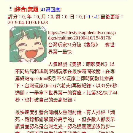
[綜合]
無題
[
41篇回應
]
評分：0, 年：0, 月：0, 週：0, 日：0, [
+1
/
-1
] 最後更新：
2019-04-10 00:10:28
https://tw.lifestyle.appledaily.com/ga
dget/realtime/20190410/1548176/
台灣玩家31分破《隻狼》 奪世
界第一最快
人氣遊戲《隻狼：暗影雙死》以
不同結局和規則限制玩家在最快時間破關，在專
屬網站Speedrun吸引不少玩家上傳時間數比拼高
下，台灣玩家Qttsix(六希夫)再破紀錄，以31分6秒
通關，一舉拿下世界第一的寶座，比第2名快了44
秒，也打破自己的最高紀錄。
最快速度引發台灣網友熱烈討論，有人批評「爛
死，路線都偷學國外高手的」，但多數人都表示
讚賞並認為是台灣之光，認為通關跟游泳跑步一