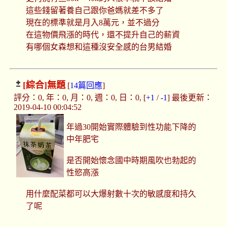
這些錢留著養自己跟你爸媽就差不多了
現在的標準就是月入8萬元，並不過分
在這物價飛漲的時代，還不提升自己的薪資
有哪個女森想和這種沒安全感的台男結婚
[綜合]
無題
[
14篇回應
]
評分：0, 年：0, 月：0, 週：0, 日：0, [
+1
/
-1
] 最後更新：
2019-04-10 00:04:52
年過30開始實際體驗到性功能下降的
中年肥宅
是否開始懷念國中時期風吹也勃起的
性慾高漲
用什麼配菜都可以大爆射數十次的敏感度和持久
了呢