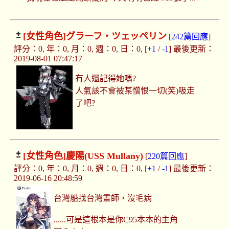
[女性角色]
グラーフ・ツェッペリン
[
242篇回應
]
評分：0, 年：0, 月：0, 週：0, 日：0, [
+1
/
-1
] 最後更新：
2019-08-01 07:47:17
有人還記得她嗎?
人氣該不會被某憎恨一切(笑)吸走
了吧?
[女性角色]
慶陽(USS Mullany)
[
220篇回應
]
評分：0, 年：0, 月：0, 週：0, 日：0, [
+1
/
-1
] 最後更新：
2019-06-16 20:48:59
台灣船找台灣畫師，沒毛病
......可是這根本是你C95本本的主角