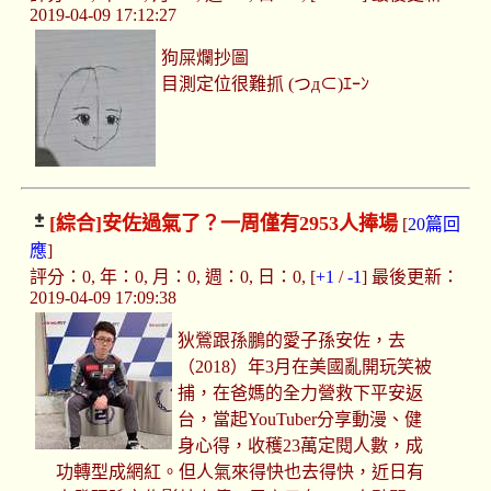
2019-04-09 17:12:27
狗屎爛抄圖
目測定位很難抓 (つд⊂)ｴｰﾝ
[綜合]
安佐過氣了？一周僅有2953人捧場
[
20篇回
應
]
評分：0, 年：0, 月：0, 週：0, 日：0, [
+1
/
-1
] 最後更新：
2019-04-09 17:09:38
狄鶯跟孫鵬的愛子孫安佐，去
（2018）年3月在美國亂開玩笑被
捕，在爸媽的全力營救下平安返
台，當起YouTuber分享動漫、健
身心得，收穫23萬定閱人數，成
功轉型成網紅。但人氣來得快也去得快，近日有