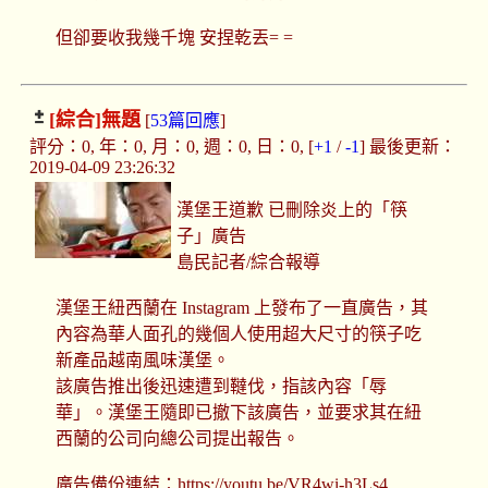
但卻要收我幾千塊 安捏乾丟= =
[綜合]
無題
[
53篇回應
]
評分：0, 年：0, 月：0, 週：0, 日：0, [
+1
/
-1
] 最後更新：
2019-04-09 23:26:32
漢堡王道歉 已刪除炎上的「筷
子」廣告
島民記者/綜合報導
漢堡王紐西蘭在 Instagram 上發布了一直廣告，其
內容為華人面孔的幾個人使用超大尺寸的筷子吃
新產品越南風味漢堡。
該廣告推出後迅速遭到韃伐，指該內容「辱
華」。漢堡王隨即已撤下該廣告，並要求其在紐
西蘭的公司向總公司提出報告。
廣告備份連結：https://youtu.be/VR4wi-h3Ls4