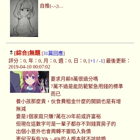
自推(-.-;)…
[綜合]
無題
[
31篇回應
]
評分：0, 年：0, 月：0, 週：0, 日：0, [
+1
/
-1
] 最後更新：
2019-04-10 00:07:02
要求月薪8萬很過分嗎
7萬不過是能防範緊急用錢的標準
而已
養小孩那麼貴，伙食費租金什麼的開銷也是有增
無減
要是1個家庭只賺7萬在20年前或許富裕
但現在這數字可是一輩子都存不到錢買房子的
出個小意外也會周轉不靈陷入負債
更何況有些30k、40k的人根本就不該結婚