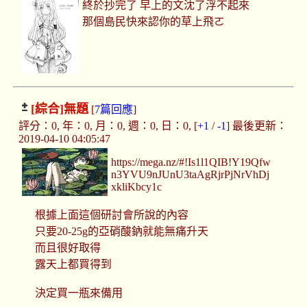
終於抄完了 早上的文沈了浮不起來
那個島民快來認你的草上飛ㄛ
[綜合]
無題
[
7篇回應
]
評分：0, 年：0, 月：0, 週：0, 日：0, [
+1
/
-1
] 最後更新：
2019-04-10 04:05:47
https://mega.nz/#!Is1l1QIB!Y19Qfw
n3YVU9nJUnU3taAgRjrPjNrVhDj
xkliKbcy1c
根據上面這個研討會所說的內容
只要20-25g的亞硝酸鈉就能無痛升天
而且很好取得
露天上都買得到
決定買一瓶來備用