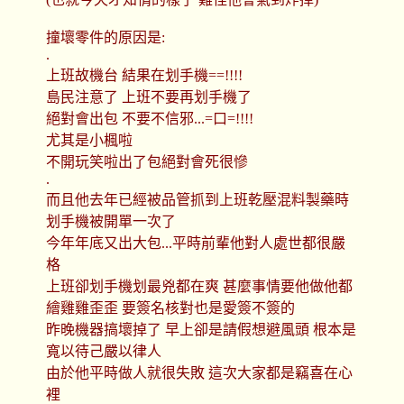
撞壞零件的原因是:
.
上班故機台 結果在划手機==!!!!
島民注意了 上班不要再划手機了
絕對會出包 不要不信邪...=口=!!!!
尤其是小楓啦
不開玩笑啦出了包絕對會死很慘
.
而且他去年已經被品管抓到上班乾壓混料製藥時
划手機被開單一次了
今年年底又出大包...平時前輩他對人處世都很嚴
格
上班卻划手機划最兇都在爽 甚麼事情要他做他都
繪雞雞歪歪 要簽名核對也是愛簽不簽的
昨晚機器搞壞掉了 早上卻是請假想避風頭 根本是
寬以待己嚴以律人
由於他平時做人就很失敗 這次大家都是竊喜在心
裡