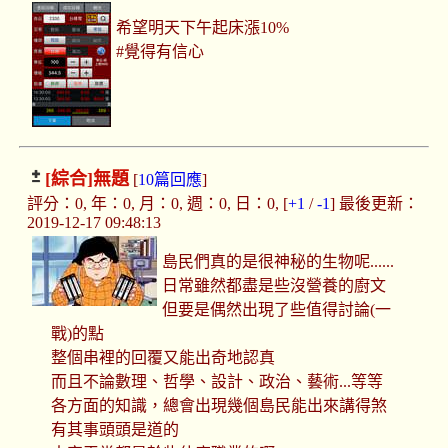
希望明天下午起床漲10%
#覺得有信心
[綜合]
無題
[
10篇回應
]
評分：0, 年：0, 月：0, 週：0, 日：0, [
+1
/
-1
] 最後更新：
2019-12-17 09:48:13
島民們真的是很神秘的生物呢......
日常雖然都盡是些沒營養的廚文
但要是偶然出現了些值得討論(一
戰)的點
整個串裡的回覆又能出奇地認真
而且不論數理、哲學、設計、政治、藝術...等等
各方面的知識，總會出現幾個島民能出來講得煞
有其事頭頭是道的