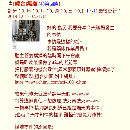
[綜合]
無題
[
48篇回應
]
評分：0, 年：0, 月：0, 週：0, 日：0, [
+1
/
-1
] 最後更新：
2019-12-17 07:31:14
好的 島民 我要分享今天職場發生
的事情
事情是這樣的啦~
我是藥廠作業員員工
聽主管氣撲撲的臨時開下午會議
說是昨晚某個做了4年的老前輩
把打膠囊的機台零件(異常膠囊頂針器)給撞壞掉了
整個斷裂(機台如圖 附上網址)
https://www.chinyi.com/acf-100_c.htm
--
結果他昨天就臨時請半天假 wwwww
打算逃避責任不想處理 裝死再裝死wwww
一拖再拖 搞到課長知道已經是隔天的事情了
(也就今天才知情的樣子 難怪他會氣到炸掉)
撞壞零件的原因是: