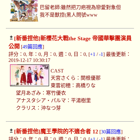
巴留老師:雖然把刀疤視為戀愛對象但
我不是獸控(黑人問號www
[新番捏他]
新櫻花大戰the Stage 帝國華擊團演員
公開
[
49篇回應
]
評分：0, 年：0, 月：0, 週：0, 日：0, [
+1
/
-1
] 最後更新：
2019-12-17 10:30:17
CAST
天宮さくら：関根優那
東雲初穂：高橋りな
望月あざみ：寒竹優衣
アナスタシア・パルマ：平湯樹里
クラリス：沖なつ芽
[新番捏他]
魔王學院的不適合者 12
[
30篇回應
]
評分：0, 年：0, 月：0, 週：0, 日：0, [
+1
/
-1
] 最後更新：