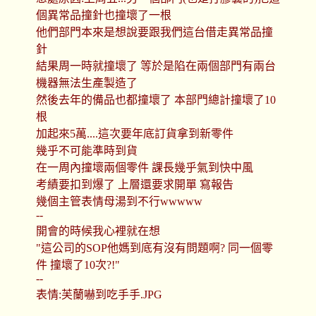
個異常品撞針也撞壞了一根
他們部門本來是想說要跟我們這台借走異常品撞
針
結果周一時就撞壞了 等於是陷在兩個部門有兩台
機器無法生產製造了
然後去年的備品也都撞壞了 本部門總計撞壞了10
根
加起來5萬....這次要年底訂貨拿到新零件
幾乎不可能準時到貨
在一周內撞壞兩個零件 課長幾乎氣到快中風
考績要扣到爆了 上層還要求開單 寫報告
幾個主管表情母湯到不行wwwww
--
開會的時候我心裡就在想
"這公司的SOP他媽到底有沒有問題啊? 同一個零
件 撞壞了10次?!"
--
表情:芙蘭嚇到吃手手.JPG