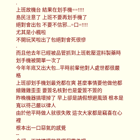
.
上班故機台 結果在划手機==!!!!
島民注意了 上班不要再划手機了
絕對會出包 不要不信邪...=口=!!!!
尤其是小楓啦
不開玩笑啦出了包絕對會死很慘
.
而且他去年已經被品管抓到上班乾壓混料製藥時
划手機被開單一次了
今年年底又出大包...平時前輩他對人處世都很嚴
格
上班卻划手機划最兇都在爽 甚麼事情要他做他都
繪雞雞歪歪 要簽名核對也是愛簽不簽的
昨晚機器搞壞掉了 早上卻是請假想避風頭 根本是
寬以待己嚴以律人
由於他平時做人就很失敗 這次大家都是竊喜在心
裡
根本出一口惡氣的感覺
--