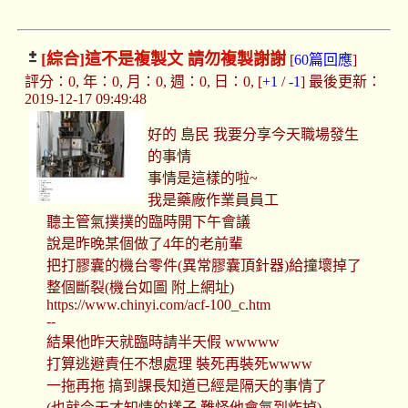
[綜合]
這不是複製文 請勿複製謝謝
[
60篇回應
]
評分：0, 年：0, 月：0, 週：0, 日：0, [
+1
/
-1
] 最後更新：
2019-12-17 09:49:48
好的 島民 我要分享今天職場發生
的事情
事情是這樣的啦~
我是藥廠作業員員工
聽主管氣撲撲的臨時開下午會議
說是昨晚某個做了4年的老前輩
把打膠囊的機台零件(異常膠囊頂針器)給撞壞掉了
整個斷裂(機台如圖 附上網址)
https://www.chinyi.com/acf-100_c.htm
--
結果他昨天就臨時請半天假 wwwww
打算逃避責任不想處理 裝死再裝死wwww
一拖再拖 搞到課長知道已經是隔天的事情了
(也就今天才知情的樣子 難怪他會氣到炸掉)