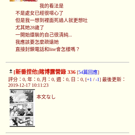
我的看法是
不是處女已經很噁心了
但是我一想到裡面死過人就更想吐
尤其她28歲了
一開始還裝的自己很清純...
我應該要怎麼疏遠她
直接封鎖電話和line會怎樣嗎？
[新番捏他]
賭博露營錄 336
[
54篇回應
]
評分：0, 年：0, 月：0, 週：0, 日：0, [
+1
/
-1
] 最後更新：
2019-12-17 10:11:23
本文なし