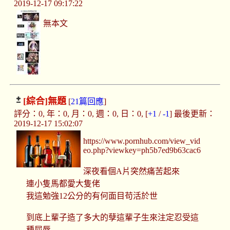
2019-12-17 09:17:22
無本文
[綜合]
無題
[
21篇回應
]
評分：0, 年：0, 月：0, 週：0, 日：0, [
+1
/
-1
] 最後更新：
2019-12-17 15:02:07
https://www.pornhub.com/view_vid
eo.php?viewkey=ph5b7ed9b63cac6
深夜看個A片突然痛苦起來
連小隻馬都愛大隻佬
我這勉強12公分的有何面目苟活於世
到底上輩子造了多大的孽這輩子生來注定忍受這
種屈辱