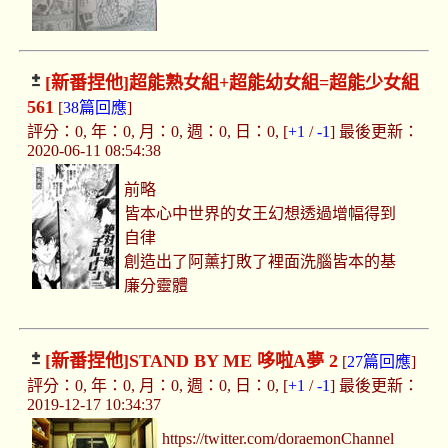
[新番捏他]
超能熟女組+超能幼女組=超能少女組
561
[
38篇回應
]
評分：0, 年：0, 月：0, 週：0, 日：0, [
+1
/
-1
] 最後更新：
2020-06-11 08:54:38
前略
皆本心中世界的女王幻想透過增幅得到
自律
創造出了阿薰打敗了裡面洗腦皆本的基
廉分靈體
[新番捏他]
STAND BY ME 哆啦A夢 2
[
27篇回應
]
評分：0, 年：0, 月：0, 週：0, 日：0, [
+1
/
-1
] 最後更新：
2019-12-17 10:34:37
https://twitter.com/doraemonChannel