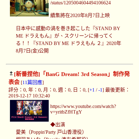
/status/1205004604494106624
續集將在2020年8月7日上映
日本中に感動の渦を巻き起こした『STAND BY
ME ドラえもん』が、スクリーンに帰ってく
る！！『STAND BY ME ドラえもん ２』2020年
8月7日(金)公開
[新番捏他]
「BanG Dream! 3rd Season」制作発
表会
[
11篇回應
]
評分：0, 年：0, 月：0, 週：0, 日：0, [
+1
/
-1
] 最後更新：
2019-12-17 10:32:40
https://www.youtube.com/watch?
v=yritbZfHTgY
◆出演
愛美（Poppin'Party 戸山香澄役）