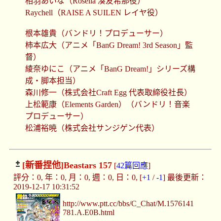
相羽あいな（Roselia 湊友希那役）
Raychell（RAISE A SUILEN レイヤ役）
根本雄貴（バンドリ！プロデューサー）
柿本広大（アニメ「BanG Dream! 3rd Season」監
督）
綾奈ゆにこ（アニメ「BanG Dream!」シリーズ構
成・脚本担当）
森川修一（株式会社Craft Egg 代表取締役社長）
上松範康（Elements Garden）（バンドリ！音楽
プロデューサー）
松浦裕暁（株式会社サンジゲン代表）
[新番捏他]
Beastars 157
[
42篇回應
]
評分：0, 年：0, 月：0, 週：0, 日：0, [
+1
/
-1
] 最後更新：
2019-12-17 10:31:52
http://www.ptt.cc/bbs/C_Chat/M.1576141
781.A.E0B.html