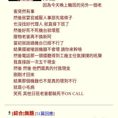
因為今天晚上輪班的另外一個老
害突然有事
然後就耍官威壓人事部先寫條子
也沒找好代理人 就直接下班了
然後好死不死機台就壞惹
廢物老害再不換新阿
當初就說過機台已經不行了
結果還被嗆說機器不會壞 請你來幹啥
然後電話那一頭還聽得到工廠主任氣撲撲的吼聲
我直接說一次五千現金
然後 然後 他們還真的付我現金
剛剛才回來
結果那個機器也不是真的壞到不行
就是小毛病
笑死 其他日班老害都裝死不ON CALL
[綜合]
無題
[
51篇回應
]