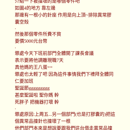
介紹一下被撞壞的是哪個零件吧
如圖4的地方 靠左邊
那邊有一根小的針座 作用是向上頂~排除異常膠
囊空殼
.
然後那個零件所費不貲
要價5000元台幣
.
懲處今天下班前部門全體開了課長會議
表示要將他調離現職7天
真他媽的王八蛋==
懲處也太輕了吧 因為這件事情我們下禮拜全體同
仁要加班
聖誕節ggggggggg
甚麼聖誕啦 聖你媽 幹
死胖子 把機器打壞 幹
.
懲處原因:上周五...另一個部門(也是打膠囊的)把這
個異常品撞針也撞壞了一根
他們部門本來是想說要跟我們這台借走異常品撞