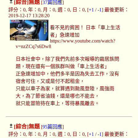
[綜合]
無題
[
37篇回應
]
評分：0, 年：0, 月：0, 週：0, 日：0, [
+1
/
-1
] 最後更新：
2019-12-17 13:28:20
看不見的貧困！ 日本「車上生活
者」急速增加
https://www.youtube.com/watch?
v=nzZCq7s6Dw8
日本社會中，除了我們先前多次報導的繭居族問
題，現在還有一個族群叫做「車上生活者」
正急速增加中，他們多半是因為失去工作，沒有
宿舍可住，又或是付不起租金，
只能以車子為家，就算遇到颱風登陸，風強雨
大，為了節省油錢，還是哪也不能去，
就只能冒險待在車上，等待暴風離去。
[綜合]
無題
[
95篇回應
]
評分：0, 年：0, 月：0, 週：0, 日：0, [
+1
/
-1
] 最後更新：