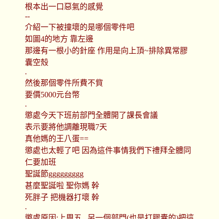
根本出一口惡氣的感覺
--
介紹一下被撞壞的是哪個零件吧
如圖4的地方 靠左邊
那邊有一根小的針座 作用是向上頂~排除異常膠
囊空殼
.
然後那個零件所費不貲
要價5000元台幣
.
懲處今天下班前部門全體開了課長會議
表示要將他調離現職7天
真他媽的王八蛋==
懲處也太輕了吧 因為這件事情我們下禮拜全體同
仁要加班
聖誕節ggggggggg
甚麼聖誕啦 聖你媽 幹
死胖子 把機器打壞 幹
.
懲處原因:上周五...另一個部門(也是打膠囊的)把這