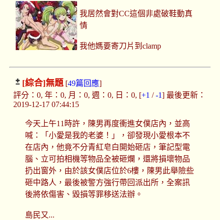
我居然會對CC這個非處破鞋動真
情
我他媽要寄刀片到clamp
[綜合]
無題
[
49篇回應
]
評分：0, 年：0, 月：0, 週：0, 日：0, [
+1
/
-1
] 最後更新：
2019-12-17 07:44:15
今天上午11時許，陳男再度衝進女僕店內，並高
喊：「小愛是我的老婆！」，卻發現小愛根本不
在店內，他竟不分青紅皂白開始砸店，筆記型電
腦、立可拍相機等物品全被砸爛，還將損壞物品
扔出窗外，由於該女僕店位於6樓，陳男此舉險些
砸中路人，最後被警方強行帶回派出所，全案訊
後將依傷害、毀損等罪移送法辦。
島民又...