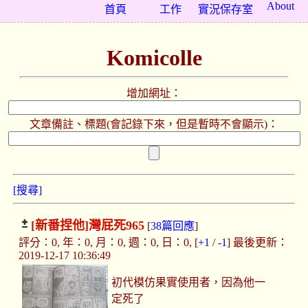
About
首頁
工作
實況保存室
Komicolle
增加網址：
文章備註、標題(會記錄下來，但是暫時不會顯示)：
[搜尋]
[新番捏他]
灣屁死965
[
38篇回應
]
評分：0, 年：0, 月：0, 週：0, 日：0, [
+1
/
-1
] 最後更新：
2019-12-17 10:36:49
初代模仿果實使用者，因為他一
定死了