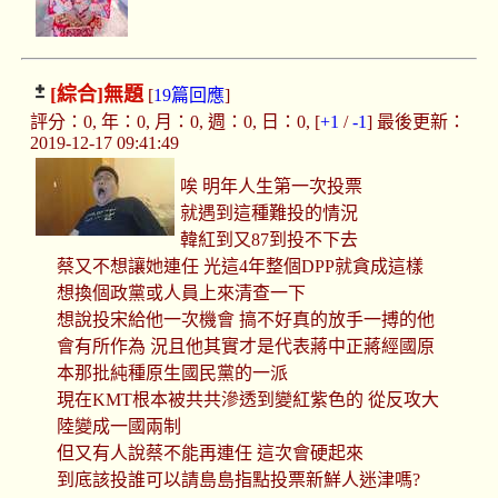
[綜合]
無題
[
19篇回應
]
評分：0, 年：0, 月：0, 週：0, 日：0, [
+1
/
-1
] 最後更新：
2019-12-17 09:41:49
唉 明年人生第一次投票
就遇到這種難投的情況
韓紅到又87到投不下去
蔡又不想讓她連任 光這4年整個DPP就貪成這樣
想換個政黨或人員上來清查一下
想說投宋給他一次機會 搞不好真的放手一搏的他
會有所作為 況且他其實才是代表蔣中正蔣經國原
本那批純種原生國民黨的一派
現在KMT根本被共共滲透到變紅紫色的 從反攻大
陸變成一國兩制
但又有人說蔡不能再連任 這次會硬起來
到底該投誰可以請島島指點投票新鮮人迷津嗎?