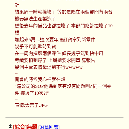
針
結果周一時就撞壞了 等於是陷在兩個部門有兩台
機器無法生產製造了
然後去年的備品也都撞壞了 本部門總計撞壞了10
根
加起來5萬....這次要年底訂貨拿到新零件
幾乎不可能準時到貨
在一周內撞壞兩個零件 課長幾乎氣到快中風
考績要扣到爆了 上層還要求開單 寫報告
幾個主管表情母湯到不行wwwww
--
開會的時候我心裡就在想
"這公司的SOP他媽到底有沒有問題啊? 同一個零
件 撞壞了10次?!"
--
表情:太苦了.JPG
[綜合]
無題
[
34篇回應
]