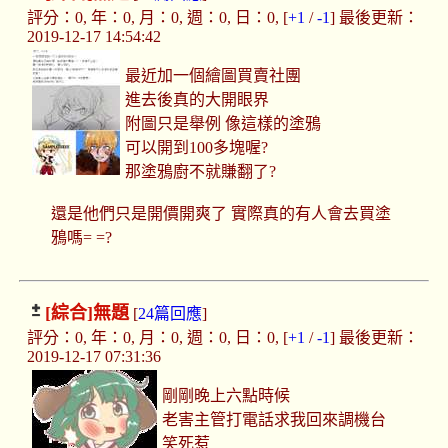
評分：0, 年：0, 月：0, 週：0, 日：0, [
+1
/
-1
] 最後更新：
2019-12-17 14:54:42
最近加一個繪圖買賣社團
進去後真的大開眼界
附圖只是舉例 像這樣的塗鴉
可以開到100多塊喔?
那塗鴉廚不就賺翻了?
還是他們只是開價開爽了 實際真的有人會去買塗
鴉嗎= =?
[綜合]
無題
[
24篇回應
]
評分：0, 年：0, 月：0, 週：0, 日：0, [
+1
/
-1
] 最後更新：
2019-12-17 07:31:36
剛剛晚上六點時候
老害主管打電話求我回來調機台
笑死惹