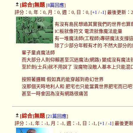
[綜合]
無題
[
8篇回應
]
評分：0, 年：0, 月：0, 週：0, 日：0, [
+1
/
-1
] 最後更新：2017
有沒有島民想過其實我們的世界也算
IC板就像符文 電流就像魔法能量
有一堆魔法師(工程師)專研魔法支撐
除了少部分年輕有才的 不然大部分
輩子童貞魔法師
而大部分人則仰賴甚至沉迷魔法(網路) 變成沒有魔法
至於劍(士兵)就不用說了 沒魔物沒敵人基本上只能混
按照著邏輯 假如真的能穿越到奇幻世界
沒那個天時地利人和 肥宅也只能當異世界肥宅而已吧
甚至一時會因為沒有網路很痛苦
[綜合]
無題
[
21篇回應
]
評分：-1, 年：-1, 月：-1, 週：-1, 日：-1, [
+1
/
-1
] 最後更新：2