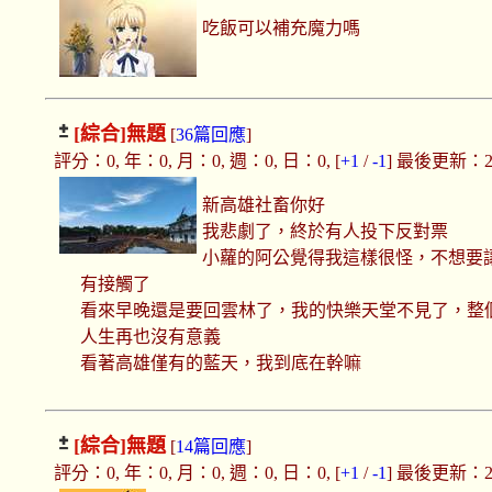
吃飯可以補充魔力嗎
[綜合]
無題
[
36篇回應
]
評分：0, 年：0, 月：0, 週：0, 日：0, [
+1
/
-1
] 最後更新：2017
新高雄社畜你好
我悲劇了，終於有人投下反對票
小蘿的阿公覺得我這樣很怪，不想要
有接觸了
看來早晚還是要回雲林了，我的快樂天堂不見了，整
人生再也沒有意義
看著高雄僅有的藍天，我到底在幹嘛
[綜合]
無題
[
14篇回應
]
評分：0, 年：0, 月：0, 週：0, 日：0, [
+1
/
-1
] 最後更新：2017