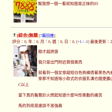
幫我想一個一看就知道是正妹的ID
[綜合]
無題
[
7篇回應
]
評分：0, 年：0, 月：0, 週：0, 日：0, [
+1
/
-1
] 最後更新：2017
剛才超誇張
我只是出門附近買個東西
就看到一個女穿超短白色熱褲透著黑色內
穿那不知道啥小款式的衣服乳溝也隨便露
C以上
當下真的龜覽趴火燃起知道什麼叫性衝動的痛苦
馬的到底是誰說不准強姦