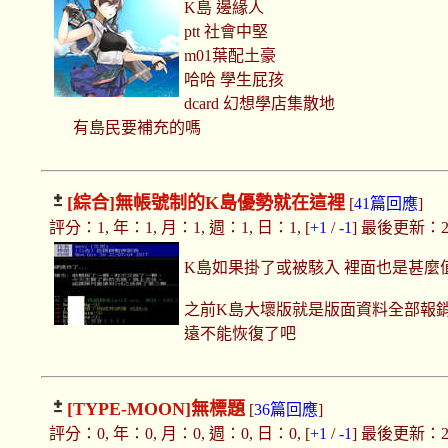
K島 邊緣人
ptt 社會中堅
m01葉配土豪
哈哈 學生屁孩
dcard 幻想學店集散地
有島民要補充的嗎
[綜合]
無帳號制的K島優勢就在這裡
[
41篇回應
]
評分：1, 年：1, 月：1, 週：1, 日：1, [
+1
/
-1
] 最後更新：2020
K島如果掛了或被駭入 裡面也是甚麼
之前K島大壞版就是版面資料全部報銷
遠不能恢復了吧
[TYPE-MOON]
無標題
[
36篇回應
]
評分：0, 年：0, 月：0, 週：0, 日：0, [
+1
/
-1
] 最後更新：2017