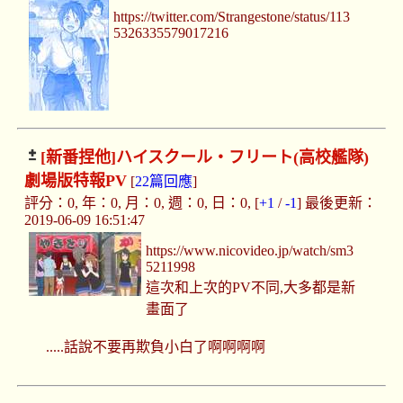
https://twitter.com/Strangestone/status/113
5326335579017216
[新番捏他]
ハイスクール・フリート(高校艦隊)
劇場版特報PV
[
22篇回應
]
評分：0, 年：0, 月：0, 週：0, 日：0, [
+1
/
-1
] 最後更新：
2019-06-09 16:51:47
https://www.nicovideo.jp/watch/sm3
5211998
這次和上次的PV不同,大多都是新
畫面了
.....話說不要再欺負小白了啊啊啊啊