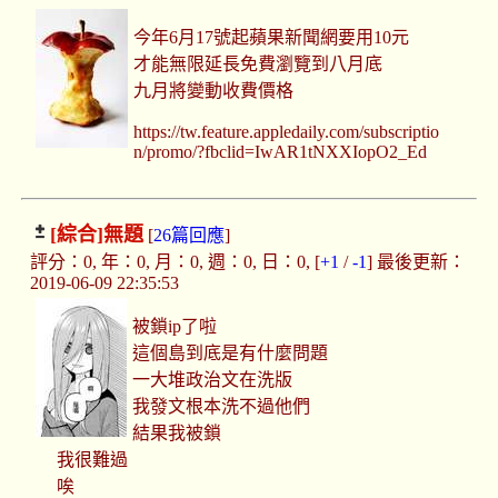
今年6月17號起蘋果新聞網要用10元
才能無限延長免費瀏覽到八月底
九月將變動收費價格
https://tw.feature.appledaily.com/subscriptio
n/promo/?fbclid=IwAR1tNXXIopO2_Ed
[綜合]
無題
[
26篇回應
]
評分：0, 年：0, 月：0, 週：0, 日：0, [
+1
/
-1
] 最後更新：
2019-06-09 22:35:53
被鎖ip了啦
這個島到底是有什麼問題
一大堆政治文在洗版
我發文根本洗不過他們
結果我被鎖
我很難過
唉