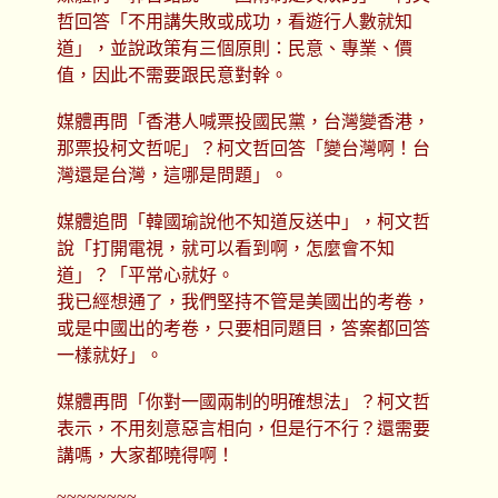
哲回答「不用講失敗或成功，看遊行人數就知
道」，並說政策有三個原則：民意、專業、價
值，因此不需要跟民意對幹。
媒體再問「香港人喊票投國民黨，台灣變香港，
那票投柯文哲呢」？柯文哲回答「變台灣啊！台
灣還是台灣，這哪是問題」。
媒體追問「韓國瑜說他不知道反送中」，柯文哲
說「打開電視，就可以看到啊，怎麼會不知
道」？「平常心就好。
我已經想通了，我們堅持不管是美國出的考卷，
或是中國出的考卷，只要相同題目，答案都回答
一樣就好」。
媒體再問「你對一國兩制的明確想法」？柯文哲
表示，不用刻意惡言相向，但是行不行？還需要
講嗎，大家都曉得啊！
~~~~~~~~