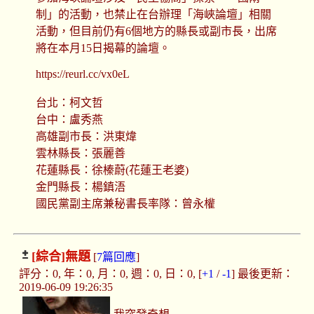
制」的活動，也禁止在台辦理「海峽論壇」相關
活動，但目前仍有6個地方的縣長或副市長，出席
將在本月15日揭幕的論壇。
https://reurl.cc/vx0eL
台北：柯文哲
台中：盧秀燕
高雄副市長：洪東煒
雲林縣長：張麗善
花蓮縣長：徐榛蔚(花蓮王老婆)
金門縣長：楊鎮浯
國民黨副主席兼秘書長率隊：曾永權
[綜合]
無題
[
7篇回應
]
評分：0, 年：0, 月：0, 週：0, 日：0, [
+1
/
-1
] 最後更新：
2019-06-09 19:26:35