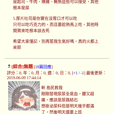
是起司、牛肉、燻雞、鲔魚這些可以接受，其他
根本是屎
5.厚片吐司是你實在沒胃口才可以吃
只可以吃巧克力的，而且要趁熱馬上吃，其他時
間買來吃根本該去死
希望大家僅記，別再惹我生氣好嗎，真的火都上
來耶
[綜合]
無題
[
18篇回應
]
評分：0, 年：0, 月：0, 週：0, 日：0, [
+1
/
-1
] 最後更新：
2019-06-09 17:44:14
幹 島民救我
剛剛發現尿尿全是血，腰又超
痛，應該是尿路結石
想掛泌尿科但是明天幾乎都滿
了，然後明天還要上班