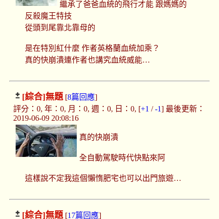
繼承了爸爸血統的飛行才能 跟媽媽的
反殺魔王特技
從頭到尾靠北靠母的
是在特別紅什麼 作者英格蘭血統加乘？
真的快崩潰連作者也講究血統威能…
[綜合]
無題
[
8篇回應
]
評分：0, 年：0, 月：0, 週：0, 日：0, [
+1
/
-1
] 最後更新：
2019-06-09 20:08:16
真的快崩潰
全自動駕駛時代快點來阿
這樣說不定我這個懶惰肥宅也可以出門旅遊…
[綜合]
無題
[
17篇回應
]