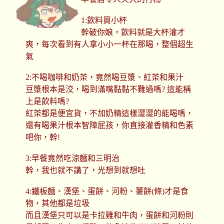
1:飲料買小杯
幹破你娘，飲料就是大杯灌才
爽，每次看到有人拿小小一杯在那喝，整個超生
氣
2:不喝咖啡和奶茶，竟然喝豆漿、紅茶和果汁
豆漿根本是洨，喝到滿嘴黏黏不難過嗎? 這能稱
上是飲料嗎?
紅茶都是便宜貨，不加奶精這樣澀澀的能喝嗎，
還有喝果汁根本智障屁孩，你直接灌香精和色素
吧你，幹!
3:早餐竟然吃涼麵和三明治
幹，我也就不講了，光想到就想吐
4:鐵板麵、漢堡、蛋餅、河粉、薯餅(條)才是食
物，其他都是垃圾
而且漢堡只可以是卡拉雞和牛肉，蛋餅和河粉則