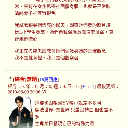
常，只有在女生私密社團露身體，也就是平常裝
清純骨子裡其實很色
我試著跟幾個漂亮的聊天，觀察她們發的照片堪
比L小學生賽高，她們自我保護意識這麼薄弱，真
替她們擔心
我正在考慮怎麼教育她們保護身體的正確觀念
我不是蘿莉控，我只是個觀察者
[綜合]
無題
[
18篇回應
]
評分：0, 年：0, 月：0, 週：0, 日：0, [
+1
/
-1
] 最後更新：
2019-06-09 20:36:35
這部也跟祖國YY輕小說差不多阿
魔法世界=異世界 只差沒轉生 但也差不
多
主角某日發現自己的特殊力量