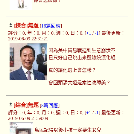
你會怎麼做？
[綜合]
無題
[
16篇回應
]
評分：0, 年：0, 月：0, 週：0, 日：0, [
+1
/
-1
] 最後更新：
2019-06-09 22:31:21
因為美中貿易戰逼到生意崩潰不
已只好自己跳出來選總統漢化組
真的讓他選上會怎樣？
會回頭舔共還是索性改舔美？
[綜合]
無題
[
8篇回應
]
評分：0, 年：0, 月：0, 週：0, 日：0, [
+1
/
-1
] 最後更新：
2019-06-09 21:59:09
島民記得以後小孩一定要生女兒