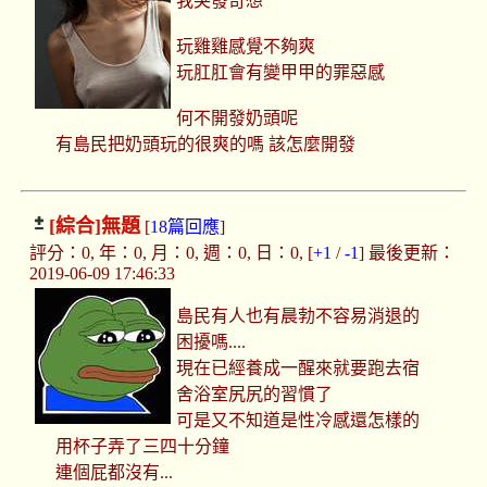
我突發奇想
玩雞雞感覺不夠爽
玩肛肛會有變甲甲的罪惡感
何不開發奶頭呢
有島民把奶頭玩的很爽的嗎 該怎麼開發
[綜合]
無題
[
18篇回應
]
評分：0, 年：0, 月：0, 週：0, 日：0, [
+1
/
-1
] 最後更新：
2019-06-09 17:46:33
島民有人也有晨勃不容易消退的
困擾嗎....
現在已經養成一醒來就要跑去宿
舍浴室尻尻的習慣了
可是又不知道是性冷感還怎樣的
用杯子弄了三四十分鐘
連個屁都沒有...