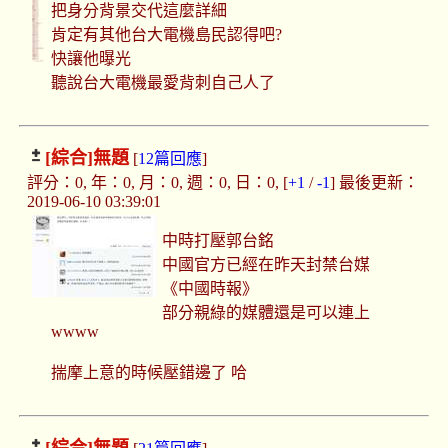
把身分背景交代這麼詳細
肯定有其他台大電機島民認得吧?
快讓他曝光
聽說台大電機最愛背刺自己人了
[綜合]
無題
[
12篇回應
]
評分：0, 年：0, 月：0, 週：0, 日：0, [
+1
/
-1
] 最後更新：
2019-06-10 03:39:01
中時打壓郭台銘
中國官方已經在昨天封禁台媒
《中國時報》
部分親綠的媒體還是可以連上
wwww
揣摩上意的時候壓錯邊了 哈