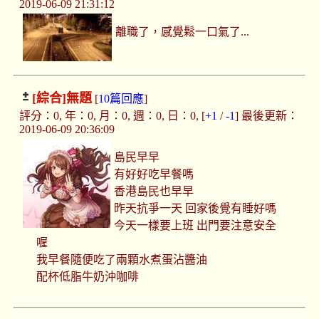
2019-06-09 21:31:12
離職了，感覺鬆一口氣了...
[綜合]
無題
[
10篇回應
]
評分：0, 年：0, 月：0, 週：0, 日：0, [
+1
/
-1
] 最後更新：
2019-06-09 20:36:09
島民早早
有好好吃早餐嗎
香港島民也早早
昨天抗爭一天 回家後覺有睡好嗎
今天一樣要上班 出門要注意安全
喔
我早餐隨便吃了兩顆水煮蛋沾醬油
配杯低脂牛奶沖咖啡