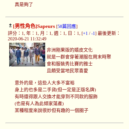
真是夠了
[男性角色]
Sapeurs
[
58篇回應
]
評分：1, 年：1, 月：1, 週：1, 日：1, [
+1
/
-1
] 最後更新：
2020-06-21 11:32:49
非洲剛果版的嬉皮文化
就是一群會穿著潮服在周末時聚
會和服裝秀比賽的雅士
且頗受當地民眾喜愛
意外的是，這些人大多不富裕
身上的也多是二手貨(但一定是正版名牌)
有時還得跟人交換才能穿到不同款的服飾
(也是有人為此傾家蕩產)
某種程度來說很妙但有趣的一個圈子