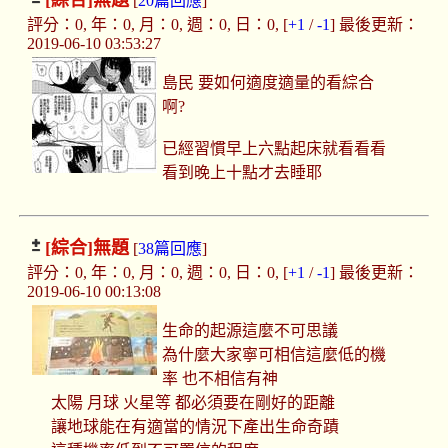
[綜合]
無題
[
20篇回應
]
評分：0, 年：0, 月：0, 週：0, 日：0, [
+1
/
-1
] 最後更新：
2019-06-10 03:53:27
島民 要如何適度適量的看綜合
啊?
已經習慣早上六點起床就看看看
看到晚上十點才去睡耶
[綜合]
無題
[
38篇回應
]
評分：0, 年：0, 月：0, 週：0, 日：0, [
+1
/
-1
] 最後更新：
2019-06-10 00:13:08
生命的起源這麼不可思議
為什麼大家寧可相信這麼低的機
率 也不相信有神
太陽 月球 火星等 都必須要在剛好的距離
讓地球能在有適當的情況下產出生命奇蹟