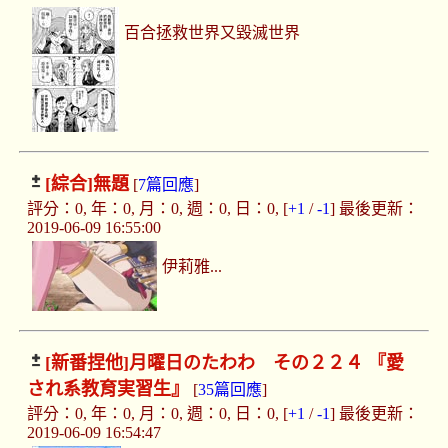
百合拯救世界又毀滅世界
[綜合]
無題
[
7篇回應
]
評分：0, 年：0, 月：0, 週：0, 日：0, [
+1
/
-1
] 最後更新：
2019-06-09 16:55:00
伊莉雅...
[新番捏他]
月曜日のたわわ その２２４ 『愛
され系教育実習生』
[
35篇回應
]
評分：0, 年：0, 月：0, 週：0, 日：0, [
+1
/
-1
] 最後更新：
2019-06-09 16:54:47