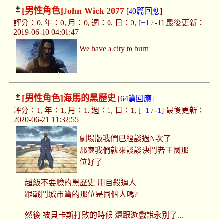
[男性角色]
John Wick 2077
[
40篇回應
]
評分：0, 年：0, 月：0, 週：0, 日：0, [
+1
/
-1
] 最後更新：
2019-06-10 04:01:47
We have a city to burn
[男性角色]
海馬的黑歷史
[
64篇回應
]
評分：1, 年：1, 月：1, 週：1, 日：1, [
+1
/
-1
] 最後更新：
2020-06-21 11:32:55
劇場版我們已經談過N次了
那麼我們就來談談決鬥者王國那
位好了
超級不要臉的黑歷史 用自殺逼人
跟戰鬥城市篇的那位是同個人嗎?
然後 被貝卡斯打敗的時候 還跟遊戲說永別了...