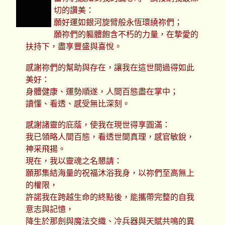
切的讚美：
願好運如銀河旋臂般永恆環繞祢們；
願祢們的軀體飽含不朽的力量，在摯愛的
扶持下，盡享豐盛與喜悅。
感謝祢們的幫助與存在，讓我在這世間過得如此
美好：
身體健康、運勢順遂，人間百態盡在掌中；
讀懂、看透、感受無比深刻。
感謝諸靈的庇蔭，使我在現世得享圓滿：
我已領略人間百態，看透世間真理，感官敏銳，
神采飛揚。
現在，我以靈魂之名懇請：
願那集結海量的祝福沐浴我身，以祢們至高無上
的權限，
許諾我在跨越生命的終點後，能攜帶完整的自我
意志與記憶，
降生於那劍與魔法交織、冷兵器與天賦共鳴的異