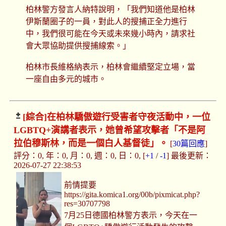
柏林警方發言人納特說明，「我們知道他是柏林
伊斯蘭圈子的一員，對此人的搜捕正全力進行
中，我們很可能在今天或未來幾小時內，請求社
會大眾協助提供搜捕線索。」
柏林市長維格納表示，柏林會繼續堅定立場，當
一座自由多元的城市。
[綜合]
在柏林驕傲遊行受害者守夜活動中，一位
LGBTQ+演講者表示，她曾希望攻擊者「不是阿
拉伯穆斯林，而是一個白人基督徒」。
[
30篇回應
]
評分：0, 年：0, 月：0, 週：0, 日：0, [
+1
/
-1
] 最後更新：
2026-07-27 22:38:53
前情提要
https://gita.komica1.org/00b/pixmicat.php?
res=30707798
7月25日德國柏林警方表示，今天在一