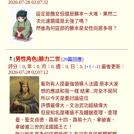
2026-07-28 02:07:32
設定是醜女但還是髒本一大堆，果然二
次元濾鏡還是太強了嗎？
然後為何這部的髒本是女性向居多呀？
[男性角色]
腓力二世
[
29篇回應
]
評分：0, 年：0, 月：0, 週：0, 日：0, [
+1
/
-1
] 最後更新：
2026-07-28 02:07:12
看到有人提最強領導人法國 原本大家
想的應該和我一樣 結果...完全不是阿
所以今天是要討論這位
評價最偉大，文治武功超級偉大
但是知名度確遠不及鐵鎚查理、查理
曼、聖女貞德、路易十四、路易十六、拿破崙、
拿破崙三世的法國國王ㄛ！