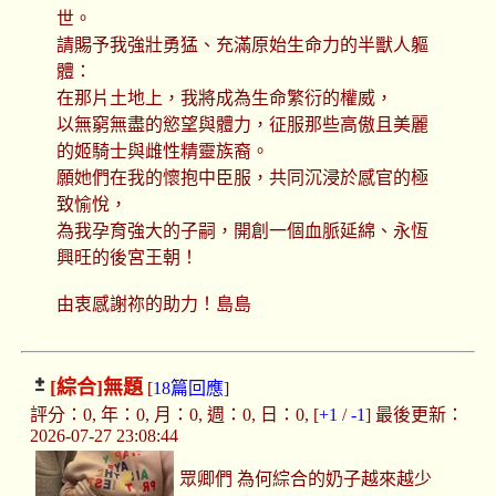
世。
請賜予我強壯勇猛、充滿原始生命力的半獸人軀
體：
在那片土地上，我將成為生命繁衍的權威，
以無窮無盡的慾望與體力，征服那些高傲且美麗
的姬騎士與雌性精靈族裔。
願她們在我的懷抱中臣服，共同沉浸於感官的極
致愉悅，
為我孕育強大的子嗣，開創一個血脈延綿、永恆
興旺的後宮王朝！
由衷感謝祢的助力！島島
[綜合]
無題
[
18篇回應
]
評分：0, 年：0, 月：0, 週：0, 日：0, [
+1
/
-1
] 最後更新：
2026-07-27 23:08:44
眾卿們 為何綜合的奶子越來越少