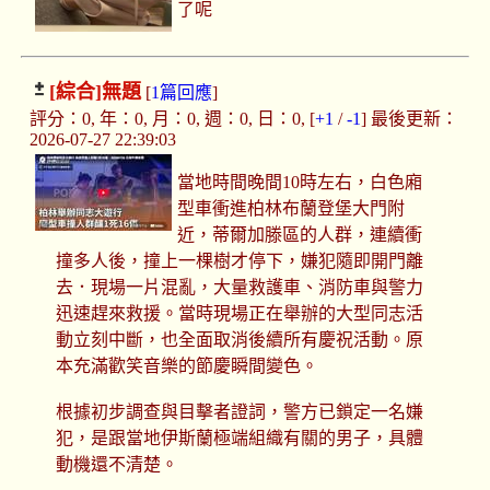
了呢
[綜合]
無題
[
1篇回應
]
評分：0, 年：0, 月：0, 週：0, 日：0, [
+1
/
-1
] 最後更新：
2026-07-27 22:39:03
當地時間晚間10時左右，白色廂
型車衝進柏林布蘭登堡大門附
近，蒂爾加滕區的人群，連續衝
撞多人後，撞上一棵樹才停下，嫌犯隨即開門離
去．現場一片混亂，大量救護車、消防車與警力
迅速趕來救援。當時現場正在舉辦的大型同志活
動立刻中斷，也全面取消後續所有慶祝活動。原
本充滿歡笑音樂的節慶瞬間變色。
根據初步調查與目擊者證詞，警方已鎖定一名嫌
犯，是跟當地伊斯蘭極端組織有關的男子，具體
動機還不清楚。