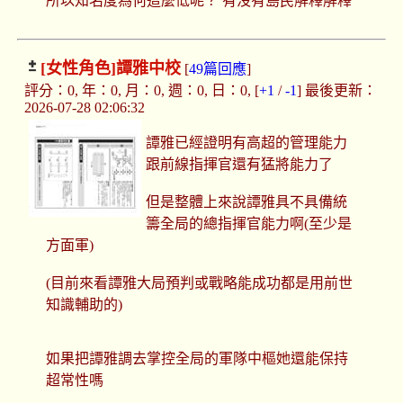
所以知名度為何這麼低呢？ 有沒有島民解釋解釋
[女性角色]
譚雅中校
[
49篇回應
]
評分：0, 年：0, 月：0, 週：0, 日：0, [
+1
/
-1
] 最後更新：
2026-07-28 02:06:32
譚雅已經證明有高超的管理能力
跟前線指揮官還有猛將能力了
但是整體上來說譚雅具不具備統
籌全局的總指揮官能力啊(至少是
方面軍)
(目前來看譚雅大局預判或戰略能成功都是用前世
知識輔助的)
如果把譚雅調去掌控全局的軍隊中樞她還能保持
超常性嗎