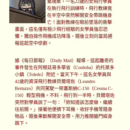
驚魂案，一名22歲的女飛行學員
在執行飛行訓練時，飛行教練竟
在半空中突然解開安全帶跳機身
亡！面對教練在眼前墜落的衝擊
畫面，這名僅有極少飛行經驗的女學員強忍恐
懼，獨自操作飛機成功降落，隨後立刻向當局通
報這起空中慘劇。
據《每日郵報》（Daily Mail）報導，這起離奇的
事件發生在阿根廷哥多華省（Cordoba）的托萊多
小鎮（Toledo）附近。當天下午，這名女學員與
42歲的資深飛行教練貝爾塔佐（Leandro
Bertazzo）共同駕駛一架塞斯納C-150（Cessna C-
150）輕型飛機。不料，飛行到一半時，貝爾塔佐
突然對學員說了一句：「妳知道該怎麼做，繼續
往前開。」接著他便摘下耳機、收好手機等隨身
物品，隨後果斷解開安全帶，用力推開艙門縱身
跳下。