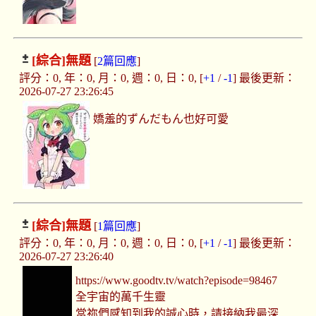
[綜合]
無題
[
2篇回應
]
評分：0, 年：0, 月：0, 週：0, 日：0, [
+1
/
-1
] 最後更新：
2026-07-27 23:26:45
嬌羞的ずんだもん也好可愛
[綜合]
無題
[
1篇回應
]
評分：0, 年：0, 月：0, 週：0, 日：0, [
+1
/
-1
] 最後更新：
2026-07-27 23:26:40
https://www.goodtv.tv/watch?episode=98467
全宇宙的萬千生靈
當祢們感知到我的誠心時，請接納我最深