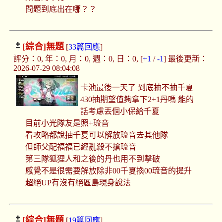
問題到底出在哪？？
[綜合]
無題
[
33篇回應
]
評分：0, 年：0, 月：0, 週：0, 日：0, [
+1
/
-1
] 最後更新：
2026-07-29 08:04:08
卡池最後一天了 到底抽不抽千夏
430抽期望值夠拿下2+1丹嗎 能的
話考慮丟個小保給千夏
目前小光隊友是照+琉音
看攻略都說抽千夏可以解放琉音去其他隊
但師父配福福已經亂殺不搶琉音
第三隊狐狸人和之後的丹也用不到擊破
感覺不是很需要解放除非00千夏換00琉音的提升
超絕UP有沒有絕區島現身說法
[綜合]
無題
[
19篇回應
]