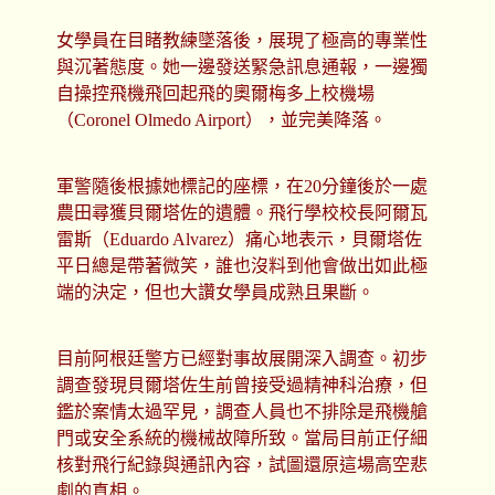
女學員在目睹教練墜落後，展現了極高的專業性
與沉著態度。她一邊發送緊急訊息通報，一邊獨
自操控飛機飛回起飛的奧爾梅多上校機場
（Coronel Olmedo Airport），並完美降落。
軍警隨後根據她標記的座標，在20分鐘後於一處
農田尋獲貝爾塔佐的遺體。飛行學校校長阿爾瓦
雷斯（Eduardo Alvarez）痛心地表示，貝爾塔佐
平日總是帶著微笑，誰也沒料到他會做出如此極
端的決定，但也大讚女學員成熟且果斷。
目前阿根廷警方已經對事故展開深入調查。初步
調查發現貝爾塔佐生前曾接受過精神科治療，但
鑑於案情太過罕見，調查人員也不排除是飛機艙
門或安全系統的機械故障所致。當局目前正仔細
核對飛行紀錄與通訊內容，試圖還原這場高空悲
劇的真相。