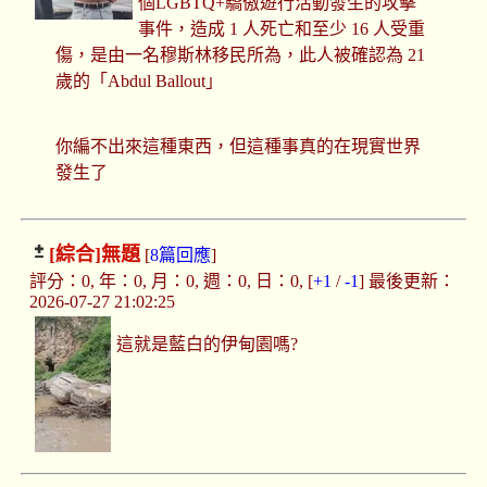
個LGBTQ+驕傲遊行活動發生的攻擊
事件，造成 1 人死亡和至少 16 人受重
傷，是由一名穆斯林移民所為，此人被確認為 21
歲的「Abdul Ballout」
你編不出來這種東西，但這種事真的在現實世界
發生了
[綜合]
無題
[
8篇回應
]
評分：0, 年：0, 月：0, 週：0, 日：0, [
+1
/
-1
] 最後更新：
2026-07-27 21:02:25
這就是藍白的伊甸園嗎?