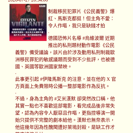
制裁移民犯罪片《公民義警》爆
紅、馬斯克都挺！但主角不愛：
令人作嘔，我只是缺錢才拍
.
德國恐怖片名導 #烏維波爾 近期
推出的私刑題材動作電影《公民
義警》備受議論，該片由於涉及動用私刑制裁歐
洲移民罪犯的敏感議題而受到不少批評，也被德
國、英國等歐洲國家禁映。
.
此事更引起 #伊隆馬斯克 的注意，並在他的 X 官
方頁面上免費限時公播一整部電影作為反抗。
.
不過，身為主角的 #艾米漢默 卻突然改口稱，他
其實一點也不喜歡這部電影，看完成品後非常失
望，認為內容令人厭惡且作嘔，更指控導演一開
始只提供不完整的劇本給他。漢默也無奈表示，
他這幾年因為性醜聞遭好萊塢封殺，是缺工作才