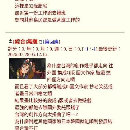
這裡是32歲肥宅
最近第一份工作跑去輪班
想問其他島民都是做甚麼工作的
[綜合]
無題
[
21篇回應
]
評分：0, 年：0, 月：0, 週：0, 日：0, [
+1
/
-1
] 最後更新：
2026-07-28 05:12:16
為什麼台灣的創作幾乎都走向:往
外國 換成Q版 圖文作家 遊戲 這
四個方向走啊
而且看了大部分都轉職成fb圖文作家 抄老笑話或
者畫日常四格之類
結果畫比較好的變成q版或者去做遊戲
最強的都跑去賺國外委託跟錢了
台灣的創作方向太扭曲了吧==?
為什麼附近其他國家如日本韓國就能順利發展結
果台灣不行