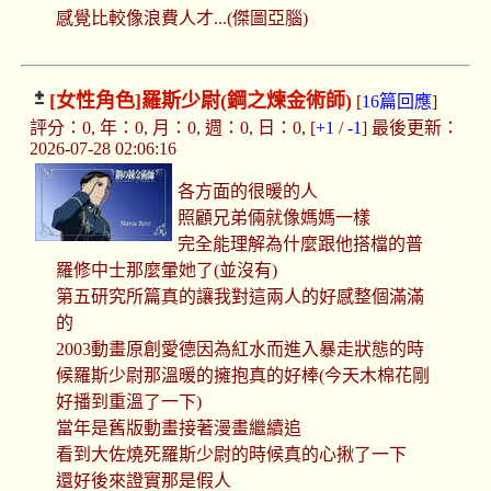
感覺比較像浪費人才...(傑圖亞腦)
[女性角色]
羅斯少尉(鋼之煉金術師)
[
16篇回應
]
評分：0, 年：0, 月：0, 週：0, 日：0, [
+1
/
-1
] 最後更新：
2026-07-28 02:06:16
各方面的很暖的人
照顧兄弟倆就像媽媽一樣
完全能理解為什麼跟他搭檔的普
羅修中士那麼暈她了(並沒有)
第五研究所篇真的讓我對這兩人的好感整個滿滿
的
2003動畫原創愛德因為紅水而進入暴走狀態的時
候羅斯少尉那溫暖的擁抱真的好棒(今天木棉花剛
好播到重溫了一下)
當年是舊版動畫接著漫畫繼續追
看到大佐燒死羅斯少尉的時候真的心揪了一下
還好後來證實那是假人