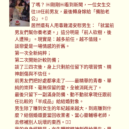
了嗎？ ￼剛剛￼看到新聞，一位女生交
往18任前男友，最後轉身嫁給「備胎老
公」。🫪
居然還有人用毒雞湯安慰男生：「就當前
男友們幫你養老婆。」這分明是「前人砍樹，後
人遭殃」。現實是：越多前任，越不值錢。
談戀愛是一場情感的折舊。
第一次全新純粹；
第二次開始計較防備；
談了三四次後，身上只剩前任留下的壞習慣、精
神創傷與不信任。
前男友們把好處都拿走了——最精華的青春、單
純的崇拜、毫無保留的愛，全被消耗光了。
最後只留下一副滿身防備、動不動就拿現任跟前
任比較的「半成品」給結婚對象。
男生除了賺到女生的年紀越來越大，到底賺到什
麼？結個婚還要當回收業者、當心靈輔導老師，
去修補別人玩壞的東西。😮‍💨