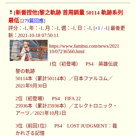
[新番捏他]
黎之軌跡 首周銷量 50114 軌跡系列
最低
[
279篇回應
]
評分：-1, 年：-1, 月：-1, 週：-1, 日：-1, [
+1
/
-1
] 最後更
新：2021-10-18 07:50:11
https://www.famitsu.com/news/2021
10/07236560.html
1位（初登場） PS4 英雄伝説
黎の軌跡
50114本（累計50114本）／日本ファルコム／
2021年9月30日
2位（初登場） PS4 FIFA 22
25936本（累計25936本）／エレクトロニック・
アーツ／2021年10月1日
3位（前回1位） PS4 LOST JUDGMENT：裁
かれざる記憶