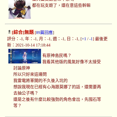
都在玩支遊了，還在意這些幹嘛
[綜合]
無題
[
89篇回應
]
評分：-1, 年：-1, 月：-1, 週：-1, 日：-1, [
+1
/
-1
] 最後更
新：2021-10-14 17:18:44
有原神島民嗎？
我看其他版的風氣好像不太接受
討論原神
所以只好來這邊問
我雷電將軍開的不久後入坑的
想說我現在已經有心海跟莫娜了的話，還需要再
去抽公子嗎？
還是之後有什麼比較強勢的角色會出，先囤石等
等？