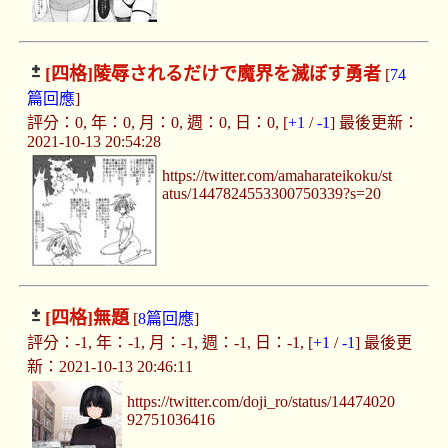
[四格]
陵辱されるだけで魔界を滅ぼす勇者
[
74
篇回應
]
評分：0, 年：0, 月：0, 週：0, 日：0, [
+1
/
-1
] 最後更新：
2021-10-13 20:54:28
https://twitter.com/amaharateikoku/st
atus/1447824553300750339?s=20
[四格]
無題
[
8篇回應
]
評分：-1, 年：-1, 月：-1, 週：-1, 日：-1, [
+1
/
-1
] 最後更
新：2021-10-13 20:46:11
https://twitter.com/doji_ro/status/14474020
92751036416