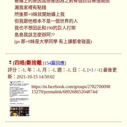
被纏上的原因我想是因為之前有個白目無憶間透
漏我家裡有點錢
然後那+9妹就開始纏上我
但我跟他根本不是一個世界的人
我也不想因此和190的巨人打架
島島我該怎麼辦阿??
(ps 那+9妹是大學同學 有上課都會碰面)
[四格]
斷捨離
[
154篇回應
]
評分：-1, 年：-1, 月：-1, 週：-1, 日：-1, [
+1
/
-1
] 最後更
新：2021-10-15 14:50:02
https://m.facebook.com/groups/2782700098
15279/permalink/689268652048744/