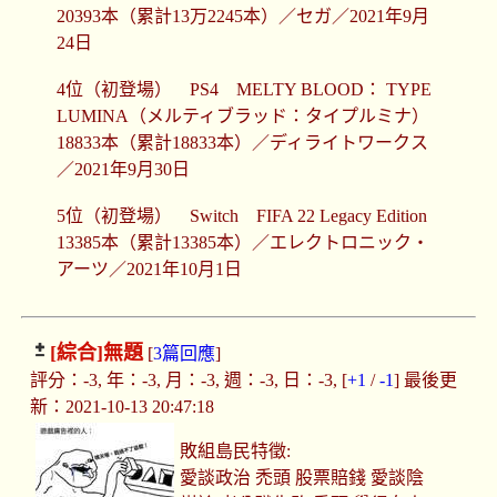
20393本（累計13万2245本）／セガ／2021年9月
24日
4位（初登場） PS4 MELTY BLOOD： TYPE
LUMINA（メルティブラッド：タイプルミナ）
18833本（累計18833本）／ディライトワークス
／2021年9月30日
5位（初登場） Switch FIFA 22 Legacy Edition
13385本（累計13385本）／エレクトロニック・
アーツ／2021年10月1日
[綜合]
無題
[
3篇回應
]
評分：-3, 年：-3, 月：-3, 週：-3, 日：-3, [
+1
/
-1
] 最後更
新：2021-10-13 20:47:18
敗組島民特徵:
愛談政治 禿頭 股票賠錢 愛談陰