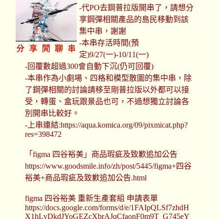
-代PO去鋼普拉版開串了，請想分
享鋼彈相關產品的島民移動到該
集中串，謝謝
-本串存活時間(預
定)9/27(一)-10/11(一)
-回覆數超過300會自動下沉(仍可回覆)
-本串作為小劇場、四格和模型散圖的集中串，除
了鋼彈相關的討論請移至剛普拉版以外都可以接
受，轉蛋、盒玩跟景品也可，不過想獨立討論各
別開串比較好。
-上串連結:https://aqua.komica.org/09/pixmicat.php?
res=398472
「figma 四谷裕美」商品瑕疵及致歉追加公告
https://www.goodsmile.info/zh/post/5445/figma+四谷
裕美+商品瑕疵及致歉追加公告.html
figma 四谷裕美 重新生產套組 申請表單
https://docs.google.com/forms/d/e/1FAIpQLSf7zhdH
X1hLvDkdJYoGEZcXbrAJqCfaonF0m9T_G745eY