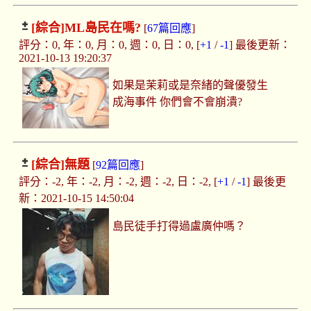
[綜合]
ML島民在嗎?
[
67篇回應
]
評分：0, 年：0, 月：0, 週：0, 日：0, [
+1
/
-1
] 最後更新：
2021-10-13 19:20:37
如果是茉莉或是奈緒的聲優發生
成海事件 你們會不會崩潰?
[綜合]
無題
[
92篇回應
]
評分：-2, 年：-2, 月：-2, 週：-2, 日：-2, [
+1
/
-1
] 最後更
新：2021-10-15 14:50:04
島民徒手打得過盧廣仲嗎？