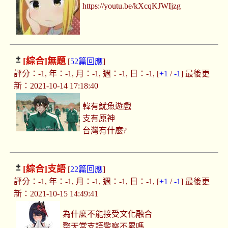
https://youtu.be/kXcqKJWIjzg
[綜合]
無題
[
52篇回應
]
評分：-1, 年：-1, 月：-1, 週：-1, 日：-1, [
+1
/
-1
] 最後更
新：2021-10-14 17:18:40
韓有魷魚遊戲
支有原神
台灣有什麼?
[綜合]
支語
[
22篇回應
]
評分：-1, 年：-1, 月：-1, 週：-1, 日：-1, [
+1
/
-1
] 最後更
新：2021-10-15 14:49:41
為什麼不能接受文化融合
整天當支語警察不累嗎