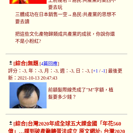
上前幾名→島民:共產黨的東西不
要去玩
三體成功在日本銷售一空→島民:共產黨的思想不
要去讀
把這些文化產物歸類成共產黨的成就，你說你還
不是小粉紅?
[綜合]
無題
[
4篇回應
]
評分：-3, 年：-3, 月：-3, 週：-3, 日：-3, [
+1
/
-1
] 最後更
新：2021-10-13 20:47:43
前額髮際線禿成了"M"字額，植
髮要多少錢？
[綜合]
台灣2020年成全球五大課金國「年花560
億」…課到破產籲轉蛋法成立 原文網址: 台灣2020