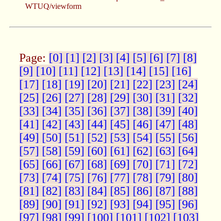
WTUQ/viewform
Page:
[0]
[1]
[2]
[3]
[4]
[5]
[6]
[7]
[8]
[9]
[10]
[11]
[12]
[13]
[14]
[15]
[16]
[17]
[18]
[19]
[20]
[21]
[22]
[23]
[24]
[25]
[26]
[27]
[28]
[29]
[30]
[31]
[32]
[33]
[34]
[35]
[36]
[37]
[38]
[39]
[40]
[41]
[42]
[43]
[44]
[45]
[46]
[47]
[48]
[49]
[50]
[51]
[52]
[53]
[54]
[55]
[56]
[57]
[58]
[59]
[60]
[61]
[62]
[63]
[64]
[65]
[66]
[67]
[68]
[69]
[70]
[71]
[72]
[73]
[74]
[75]
[76]
[77]
[78]
[79]
[80]
[81]
[82]
[83]
[84]
[85]
[86]
[87]
[88]
[89]
[90]
[91]
[92]
[93]
[94]
[95]
[96]
[97]
[98]
[99]
[100]
[101]
[102]
[103]