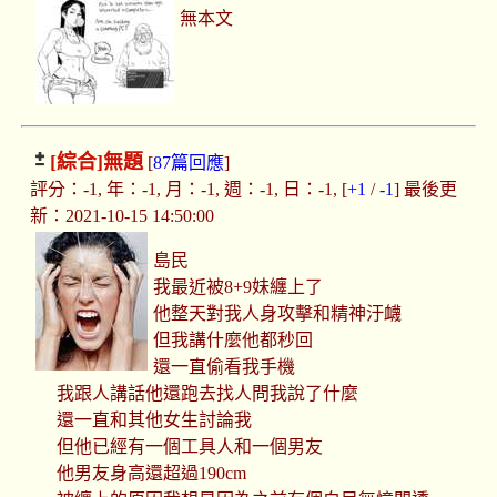
無本文
[綜合]
無題
[
87篇回應
]
評分：-1, 年：-1, 月：-1, 週：-1, 日：-1, [
+1
/
-1
] 最後更
新：2021-10-15 14:50:00
島民
我最近被8+9妹纏上了
他整天對我人身攻擊和精神汙衊
但我講什麼他都秒回
還一直偷看我手機
我跟人講話他還跑去找人問我說了什麼
還一直和其他女生討論我
但他已經有一個工具人和一個男友
他男友身高還超過190cm