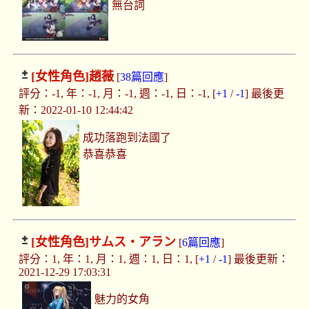
無台詞
[女性角色]
趙薇
[
38篇回應
]
評分：-1, 年：-1, 月：-1, 週：-1, 日：-1, [
+1
/
-1
] 最後更
新：2022-01-10 12:44:42
成功落跑到法國了
恭喜恭喜
[女性角色]
サムス・アラン
[
6篇回應
]
評分：1, 年：1, 月：1, 週：1, 日：1, [
+1
/
-1
] 最後更新：
2021-12-29 17:03:31
魅力的女角