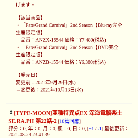
げます。
【該当商品】
・「Fate/Grand Carnival」2nd Season【Blu-ray完全
生産限定版】
品番：ANZX-15544 価格：¥7,480(税込)
・「Fate/Grand Carnival」2nd Season【DVD完全
生産限定版】
品番：ANZB-15544 価格：¥6,380(税込)
【発売日】
変更前：2021年9月29日(水)
→変更後：2021年10月13日(水)
[TYPE-MOON]
亜種特異点EX 深海電脳楽土
SE.RA.PH 第22話-2
[
10篇回應
]
評分：0, 年：0, 月：0, 週：0, 日：0, [
+1
/
-1
] 最後更新：
2021-08-29 23:41:39