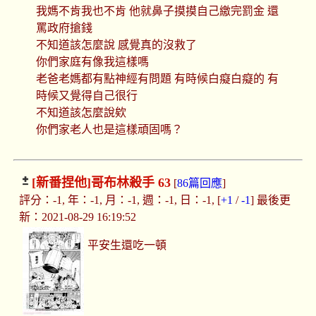
我媽不肯我也不肯 他就鼻子摸摸自己繳完罰金 還
罵政府搶錢
不知道該怎麼說 感覺真的沒救了
你們家庭有像我這樣嗎
老爸老媽都有點神經有問題 有時候白癡白癡的 有
時候又覺得自己很行
不知道該怎麼說欸
你們家老人也是這樣頑固嗎？
[新番捏他]
哥布林殺手 63
[
86篇回應
]
評分：-1, 年：-1, 月：-1, 週：-1, 日：-1, [
+1
/
-1
] 最後更
新：2021-08-29 16:19:52
平安生還吃一頓