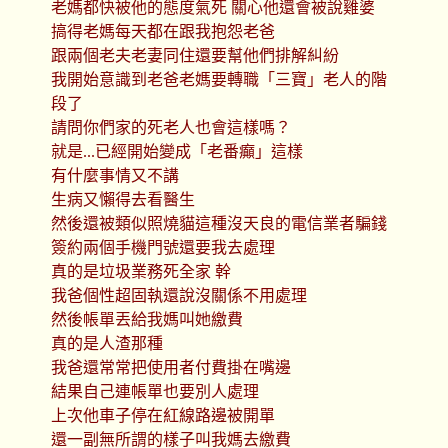
老媽都快被他的態度氣死 關心他還會被說雞婆
搞得老媽每天都在跟我抱怨老爸
跟兩個老夫老妻同住還要幫他們排解糾紛
我開始意識到老爸老媽要轉職「三寶」老人的階
段了
請問你們家的死老人也會這樣嗎？
就是...已經開始變成「老番癲」這樣
有什麼事情又不講
生病又懶得去看醫生
然後還被類似照燒貓這種沒天良的電信業者騙錢
簽約兩個手機門號還要我去處理
真的是垃圾業務死全家 幹
我爸個性超固執還說沒關係不用處理
然後帳單丟給我媽叫她繳費
真的是人渣那種
我爸還常常把使用者付費掛在嘴邊
結果自己連帳單也要別人處理
上次他車子停在紅線路邊被開單
還一副無所謂的樣子叫我媽去繳費