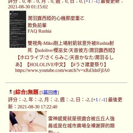
評分：0, 年：0, 月：0, 週：0, 日：0, [
+1
/
-1
] 最後更新：
2021-08-30 01:15:02
潤羽露西婭的心機那麼重ㄛ
欺負前輩
FAQ Rushia
雙視角-Miko剛上場射箭就意外被Rushia射
死【hololive/櫻巫女/天音彼方/潤羽露西婭】
【ホロライブ/さくらみこ/天音かなた/潤羽るし
あ】【HOLOLIVE中文】【#うさ建夏祭り】
https://www.youtube.com/watch?v=xRd3dnFjIA0
[綜合]
無題
[
5篇回應
]
評分：-2, 年：-2, 月：-2, 週：-2, 日：-2, [
+1
/
-1
] 最後更
新：2021-08-30 17:22:40
雷神感覺就是很適合被丘丘人強
姦或是在城市廣場全裸謝罪的類
型= =