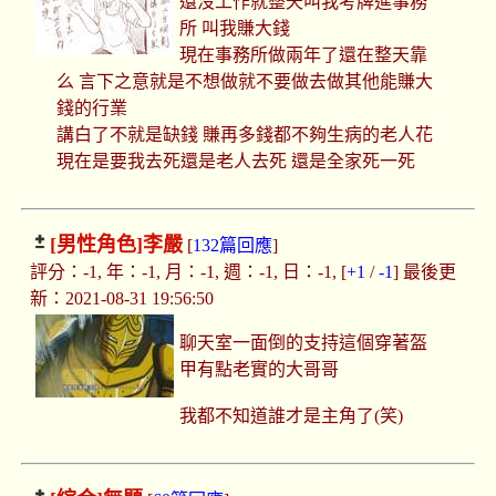
還沒工作就整天叫我考牌進事務
所 叫我賺大錢
現在事務所做兩年了還在整天靠
么 言下之意就是不想做就不要做去做其他能賺大
錢的行業
講白了不就是缺錢 賺再多錢都不夠生病的老人花
現在是要我去死還是老人去死 還是全家死一死
[男性角色]
李嚴
[
132篇回應
]
評分：-1, 年：-1, 月：-1, 週：-1, 日：-1, [
+1
/
-1
] 最後更
新：2021-08-31 19:56:50
聊天室一面倒的支持這個穿著盔
甲有點老實的大哥哥
我都不知道誰才是主角了(笑)