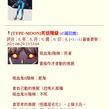
[TYPE-MOON]
死徒階級
[
45篇回應
]
評分：0, 年：0, 月：0, 週：0, 日：0, [
+1
/
-1
] 最後更新：
2021-08-29 23:53:04
吸血鬼I階梯：死者
要操作才會動的喪屍
吸血鬼II階梯：屍鬼
會自己動的喪屍（恐怖片那種
吸血鬼Ⅲ階梯：不死
會思考的喪屍（但還是劣化），上級士兵。