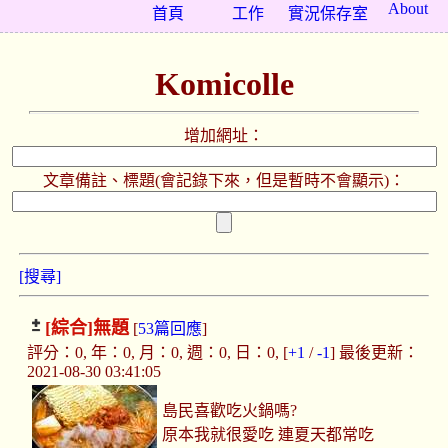
About
首頁
工作
實況保存室
Komicolle
增加網址：
文章備註、標題(會記錄下來，但是暫時不會顯示)：
[搜尋]
[綜合]
無題
[
53篇回應
]
評分：0, 年：0, 月：0, 週：0, 日：0, [
+1
/
-1
] 最後更新：
2021-08-30 03:41:05
島民喜歡吃火鍋嗎?
原本我就很愛吃 連夏天都常吃