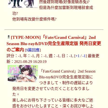
然後趕到現場(好像是騎赤兔)?
但是為什麼加雷斯到現場就會成
功?
他到場有改變什麼條件嗎?
[TYPE-MOON]
「Fate/Grand Carnival」2nd
Season Blu-ray&DVD完全生産限定版 発売日変更
のご案内
[
9篇回應
]
評分：-1, 年：-1, 月：-1, 週：-1, 日：-1, [
+1
/
-1
] 最後更
新：2021-08-29 16:20:19
「Fate/Grand Carnival」2nd Season
Blu-ray&DVD完全生産限定版に
つきまして、制作の遅延により
発売日を変更させていただくこととなりまし
た。
楽しみにお待ち下さっている皆様に多大なご迷
惑をおかけいたしますこと、深くお詫び申し上