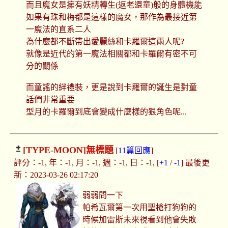
而且魔女是擁有妖精轉生(返老還童)般的身體機能
如果有珠和梅都是這樣的魔女，那作為最接近第
一魔法的直系二人
為什麼都不斷帶出愛麗絲和卡羅爾這兩人呢?
就像是近代的第一魔法相關都和卡羅爾有密不可
分的關係
而童謠的絆禮裝，更是說到卡羅爾的誕生是對童
話們非常重要
型月的卡羅爾到底會變成什麼樣的狠角色呢...
[TYPE-MOON]
無標題
[
11篇回應
]
評分：-1, 年：-1, 月：-1, 週：-1, 日：-1, [
+1
/
-1
] 最後更
新：2023-03-26 02:17:20
弱弱問一下
帕希瓦爾第一次用聖槍打狗狗的
時候加雷斯未來視看到他會失敗