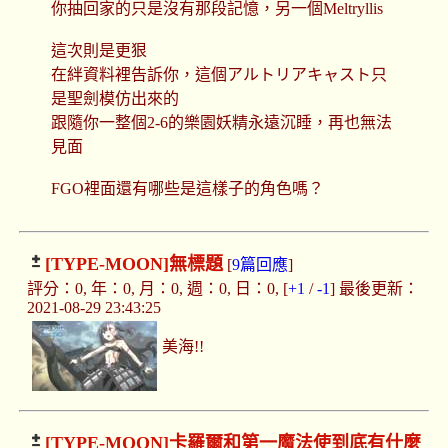
你抽回家的只是沒有那段記憶，另一個Meltryllis
這次則是更狠
在絆資料裡告訴你，這個アルトリアキャスト只
是聖劍模仿出來的
跟隨你一整個2-6的樂園妖精永遠沉睡，再也無法
見面
FGO裡面還有哪些是這樣子的角色嗎？
[TYPE-MOON]
無標題
[
9篇回應
]
評分：0, 年：0, 月：0, 週：0, 日：0, [
+1
/
-1
] 最後更新：
2021-08-29 23:43:25
美海!!
[TYPE-MOON]
卡羅爾和第一魔法使到底有什麼