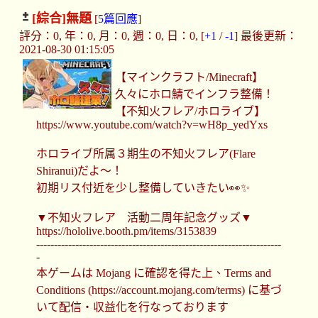
[綜合]
無題
[
5篇回應
]
評分：0, 年：0, 月：0, 週：0, 日：0, [
+1
/
-1
] 最後更新：
2021-08-30 01:15:05
【マインクラフト/Minecraft】
久々にホロ鯖でインフラ整備！
【不知火フレア/ホロライブ】
https://www.youtube.com/watch?v=wH8p_yedYxs
ホロライブ所属３期生の不知火フレア(Flare
Shiranui)だよ～！
初期リス付近を少し整備していきたい👀✨
▼不知火フレア 活動二周年記念グッズ▼
https://hololive.booth.pm/items/3153839
---------------------------------------------------------------------
-
本ゲームは Mojang に確認を得た上、Terms and
Conditions (https://account.mojang.com/terms) に基づ
いて配信・収益化を行なっております