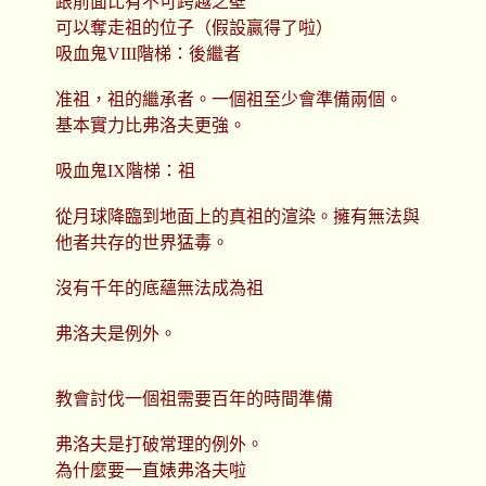
跟前面比有不可跨越之壁
可以奪走祖的位子（假設贏得了啦）
吸血鬼VIII階梯：後繼者
准祖，祖的繼承者。一個祖至少會準備兩個。
基本實力比弗洛夫更強。
吸血鬼IX階梯：祖
從月球降臨到地面上的真祖的渲染。擁有無法與
他者共存的世界猛毒。
沒有千年的底蘊無法成為祖
弗洛夫是例外。
教會討伐一個祖需要百年的時間準備
弗洛夫是打破常理的例外。
為什麼要一直婊弗洛夫啦