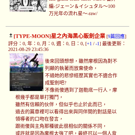
編-ジェーン＆イシュタル～100
万光年の流れ星～-raw/
[TYPE-MOON]
星之內海黑心販劍企業
[
9篇回應
]
評分：0, 年：0, 月：0, 週：0, 日：0, [
+1
/
-1
] 最後更新：
2021-08-29 23:45:36
後來回頭想想，雖然摩根因為對不
列顛的執著而放棄使命，
不過她的悲慘經歷其實也不適合作
成聖劍吧?
不像術傻遇到了迦勒底一行人，摩
根幾乎都是單打獨鬥，
雖然有信賴的伙伴，但似乎也止於此而已，
過去的篇章裡可以看得出來與同伴間的對話是以
領導者的口吻在發言，
跟術傻與主角那種彼此很相似的關係不同，
或許就是因為摩根太強了吧，最終可以一個人背