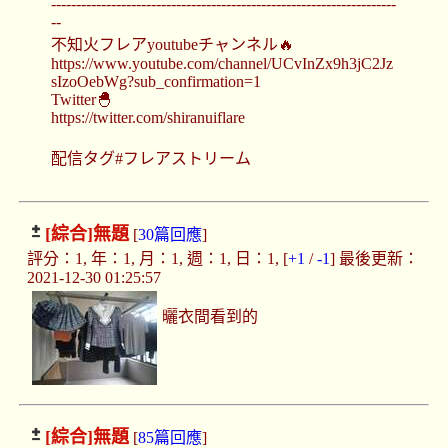
---------------------------------------------------------------------
--
不知火フレアyoutubeチャンネル🔥
https://www.youtube.com/channel/UCvInZx9h3jC2Jz
sIzoOebWg?sub_confirmation=1
Twitter🐣
https://twitter.com/shiranuiflare
配信タグ#フレアストリーム
[綜合]
無題
[
30篇回應
]
評分：1, 年：1, 月：1, 週：1, 日：1, [
+1
/
-1
] 最後更新：
2021-12-30 01:25:57
曬衣間看到的
[綜合]
無題
[
85篇回應
]