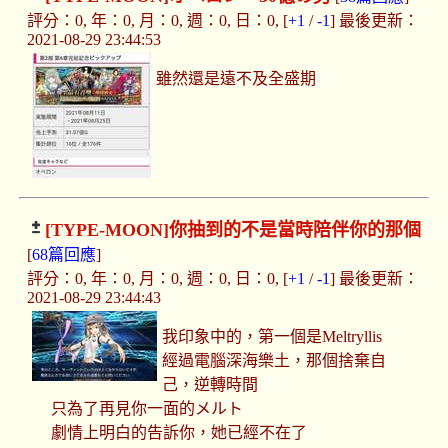
評分：0, 年：0, 月：0, 週：0, 日：0, [
+1
/
-1
] 最後更新：
2021-08-29 23:44:53
雖然還是遠不及全盛期
[TYPE-MOON]
你抽到的不是當時陪伴你的那個
[
68篇回應
]
評分：0, 年：0, 月：0, 週：0, 日：0, [
+1
/
-1
] 最後更新：
2021-08-29 23:44:43
我印象中的，第一個是Meltryllis
經過電腦深海樂土，那個捨棄自
己，逆轉時間
只為了再見你一面的メルト
劇情上明白的告訴你，她已經不在了