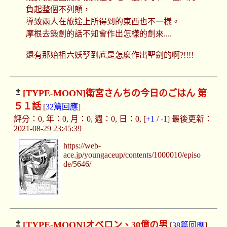
負起整個不列顛，
導致兩人在旅途上所得到的東西也不一樣。
摩根去鍛劍的話不知會作出怎樣的劍來....
還有那始祖六妖孽到底是怎麼作出聖劍的啊?!!!!
[TYPE-MOON]
衛宮さんちの今日のごはん 第
５１話
[
32篇回應
]
評分：0, 年：0, 月：0, 週：0, 日：0, [
+1
/
-1
] 最後更新：
2021-08-29 23:45:39
https://web-
ace.jp/youngaceup/contents/1000010/episo
de/5646/
[TYPE-MOON]
オベロン、30億の男
[
38篇回應
]