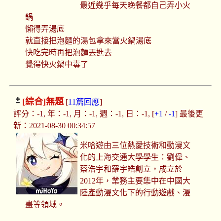
最近幾乎每天晚餐都自己弄小火
鍋
懶得弄湯底
就直接把泡麵的湯包拿來當火鍋湯底
快吃完時再把泡麵丟進去
覺得快火鍋中毒了
[綜合]
無題
[
11篇回應
]
評分：-1, 年：-1, 月：-1, 週：-1, 日：-1, [
+1
/
-1
] 最後更
新：2021-08-30 00:34:57
米哈遊由三位熱愛技術和動漫文
化的上海交通大學學生：劉偉、
蔡浩宇和羅宇皓創立，成立於
2012年，業務主要集中在中國大
陸產動漫文化下的行動遊戲、漫
畫等領域。