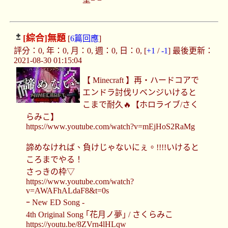
[綜合]
無題
[
6篇回應
]
評分：0, 年：0, 月：0, 週：0, 日：0, [
+1
/
-1
] 最後更新：
2021-08-30 01:15:04
【 Minecraft 】再・ハードコアで
エンドラ討伐リベンジいけると
こまで耐久🔥【ホロライブ/さく
らみこ】
https://www.youtube.com/watch?v=mEjHoS2RaMg
諦めなければ、負けじゃないにぇ。!!!!いけると
ころまでやる！
さっきの枠▽
https://www.youtube.com/watch?
v=AWAFhALdaF8&t=0s
ｰ New ED Song -
4th Original Song ｢花月ノ夢｣ / さくらみこ
https://youtu.be/8ZVrn4lHLqw