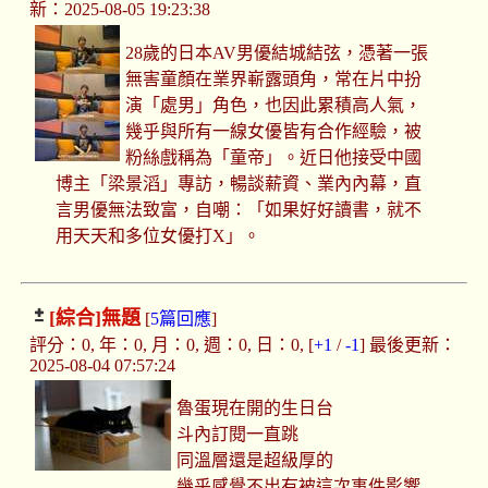
新：2025-08-05 19:23:38
28歲的日本AV男優結城結弦，憑著一張
無害童顏在業界嶄露頭角，常在片中扮
演「處男」角色，也因此累積高人氣，
幾乎與所有一線女優皆有合作經驗，被
粉絲戲稱為「童帝」。近日他接受中國
博主「梁景滔」專訪，暢談薪資、業內內幕，直
言男優無法致富，自嘲：「如果好好讀書，就不
用天天和多位女優打X」。
[綜合]
無題
[
5篇回應
]
評分：0, 年：0, 月：0, 週：0, 日：0, [
+1
/
-1
] 最後更新：
2025-08-04 07:57:24
魯蛋現在開的生日台
斗內訂閱一直跳
同溫層還是超級厚的
幾乎感覺不出有被這次事件影響