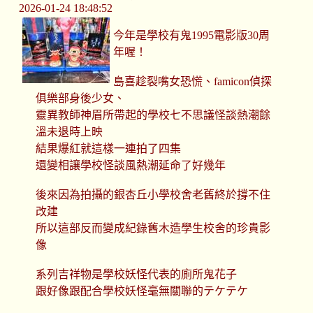
2026-01-24 18:48:52
今年是學校有鬼1995電影版30周
年喔！
島喜趁裂嘴女恐慌、famicon偵探
俱樂部身後少女、
靈異教師神眉所帶起的學校七不思議怪談熱潮餘
溫未退時上映
結果爆紅就這樣一連拍了四集
還變相讓學校怪談風熱潮延命了好幾年
後來因為拍攝的銀杏丘小學校舍老舊終於撐不住
改建
所以這部反而變成紀錄舊木造學生校舍的珍貴影
像
系列吉祥物是學校妖怪代表的廁所鬼花子
跟好像跟配合學校妖怪毫無關聯的テケテケ