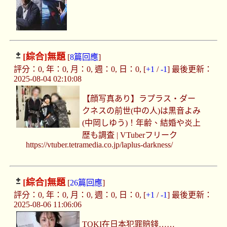
[綜合]
無題
[
8篇回應
]
評分：0, 年：0, 月：0, 週：0, 日：0, [
+1
/
-1
] 最後更新：
2025-08-04 02:10:08
【顔写真あり】ラプラス・ダー
クネスの前世(中の人)は黒音よみ
(中岡しゆう)！年齢、結婚や炎上
歴も調査 | VTuberフリーク
https://vtuber.tetramedia.co.jp/laplus-darkness/
[綜合]
無題
[
26篇回應
]
評分：0, 年：0, 月：0, 週：0, 日：0, [
+1
/
-1
] 最後更新：
2025-08-06 11:06:06
TOKI在日本犯罪賠錢……