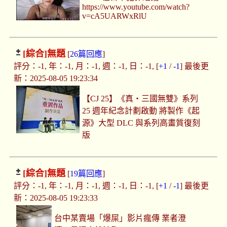
https://www.youtube.com/watch?
v=cA5UARWxRlU
[綜合]
無題
[
26篇回應
]
評分：-1, 年：-1, 月：-1, 週：-1, 日：-1, [
+1
/
-1
] 最後更
新：2025-08-05 19:23:34
【CJ 25】《真‧三國無雙》系列
25 週年紀念計劃啟動 將製作《起
源》大型 DLC 與系列高畫質復刻
版
[綜合]
無題
[
19篇回應
]
評分：-1, 年：-1, 月：-1, 週：-1, 日：-1, [
+1
/
-1
] 最後更
新：2025-08-05 19:23:33
台中某賣場「爆屎」影片瘋傳 業者澄