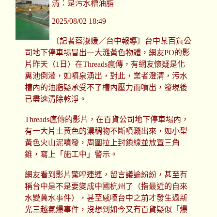
清：是污水槽油脂
2025/08/02 18:49
〔記者蔡淑媛／台中報導〕台中某百貨公
司地下停車場冒出一大灘黃色物體，網友PO的影
片昨天（1日）在Threads瘋傳，有網友懷疑是化
糞池倒灌，如噴泉湧出，對此，業者澄清，污水
槽內的油脂疑承受不了槽內壓力而噴出，發現後
已盡速清除乾淨。
Threads瘋傳的影片，在百貨公司地下停車場內，
有一大片土黃色的濃稠物不斷噴濺出來，如小型
黃色火山泥噴發，周圍拉上封鎖線並放置三角
錐，寫上「施工中」警示。
網友看到影片驚呼連連，留言議論紛紛，甚至有
稱台中是不是要變成中國杭州了（指最近的自來
水變糞水事件），甚至感嘆台中之前才發生過新
光三越氣爆事件，沒想到如今又有百貨疑似「爆