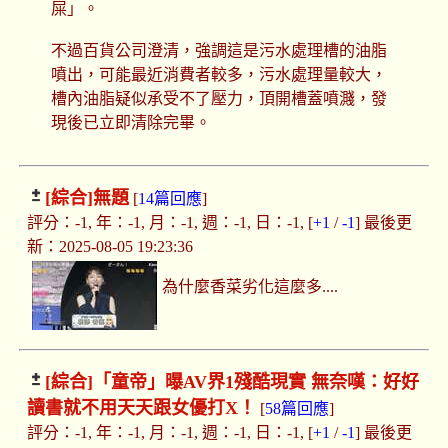
屎」。
不過百貨公司澄清，強調這是污水處理槽的油脂
噴出，可能最近消費者較多，污水處理量較大，
槽內油脂疑似承受不了壓力，頂開槽蓋噴濺，發
現後已立即清除完畢。
[綜合]
無題
[
14篇回應
]
評分：-1, 年：-1, 月：-1, 週：-1, 日：-1, [
+1
/
-1
] 最後更
新：2025-08-05 19:23:36
為什麼香菜劣化這麼多....
[綜合]
「童帝」曝AV界1殘酷現實 無奈嘆：好好
讀書就不用天天跟女優打X！
[
58篇回應
]
評分：-1, 年：-1, 月：-1, 週：-1, 日：-1, [
+1
/
-1
] 最後更