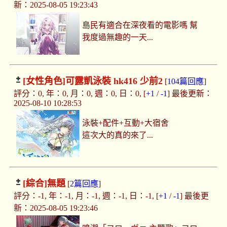
新：2025-08-05 19:23:43
島民有適合在深夜看的電影嗎 幫
我度過無趣的一天...
[女性角色]
可露凱泳裝 hk416 少前2
[
104篇回應
]
評分：0, 年：0, 月：0, 週：0, 日：0, [
+1
/
-1
] 最後更新：
2025-08-10 10:28:53
泳裝+配件+互動+大宿舍
這次大的真的來了...
[綜合]
無題
[
2篇回應
]
評分：-1, 年：-1, 月：-1, 週：-1, 日：-1, [
+1
/
-1
] 最後更
新：2025-08-05 19:23:46