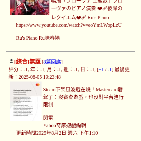
鳴潮「フローヴァ 主題歌」フロ
ーヴァのピアノ演奏 ❤️‍🩹彼岸の
レクイエム❤️‍🩹 Ru's Piano
https://www.youtube.com/watch?v=eoYmLWopLzU
Ru's Piano Ru味春捲
[綜合]
無題
[
8篇回應
]
評分：-1, 年：-1, 月：-1, 週：-1, 日：-1, [
+1
/
-1
] 最後更
新：2025-08-05 19:23:48
Steam下架風波還在燒！Mastercard發
聲了：沒審查遊戲，也沒對平台進行
限制
閃電
Yahoo奇摩遊戲編輯
更新時間2025年8月2日 週六 下午1:10