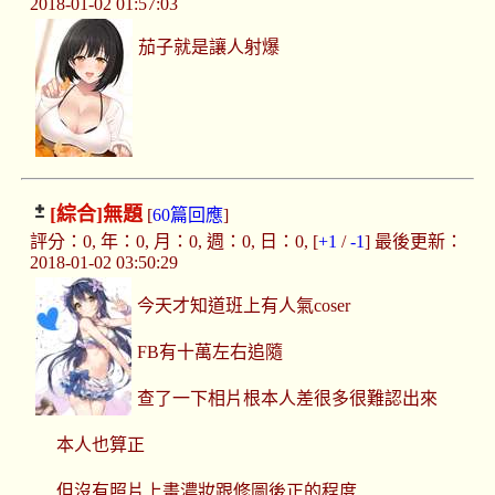
2018-01-02 01:57:03
茄子就是讓人射爆
[綜合]
無題
[
60篇回應
]
評分：0, 年：0, 月：0, 週：0, 日：0, [
+1
/
-1
] 最後更新：
2018-01-02 03:50:29
今天才知道班上有人氣coser
FB有十萬左右追隨
查了一下相片根本人差很多很難認出來
本人也算正
但沒有照片上畫濃妝跟修圖後正的程度