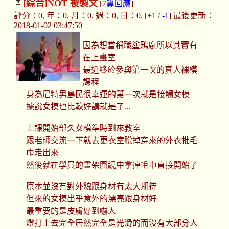
[綜合]
NOT 複製文
[
7篇回應
]
評分：0, 年：0, 月：0, 週：0, 日：0, [
+1
/
-1
] 最後更新：
2018-01-02 03:47:50
因為想當稱職塗鴉廚所以其實有
在上畫室
最近終於參與第一次的真人裸模
課程
身為尼特男島民很幸運的第一次就是接觸女模
據說女模也比較好請就是了...
上課開始部久女模準時到來教室
跟老師交流一下就去更衣室脫掉穿來的外衣批毛
巾走出來
然後就在學員的畫架圍繞中拿掉毛巾直接開始了
原本並沒有對外貌跟身材有太大期待
但來的女模出乎意外的漂亮跟身材好
最重要的是皮膚好到嚇人
燈打上去完全居然完全是光滑的而沒有大部分人