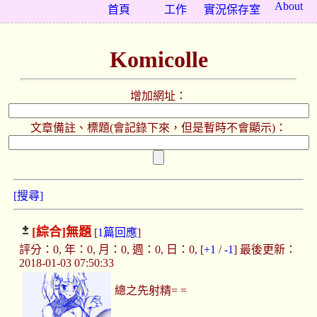
About
首頁
工作
實況保存室
Komicolle
增加網址：
文章備註、標題(會記錄下來，但是暫時不會顯示)：
[搜尋]
[綜合]
無題
[
1篇回應
]
評分：0, 年：0, 月：0, 週：0, 日：0, [
+1
/
-1
] 最後更新：
2018-01-03 07:50:33
總之先射精= =