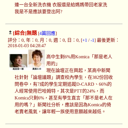
連一台全新洗衣機 衣服還是給媽媽帶回老家洗
我是不是應該要登出阿?
[綜合]
無題
[
4篇回應
]
評分：0, 年：0, 月：0, 週：0, 日：0, [
+1
/
-1
] 最後更新：
2018-01-03 04:28:47
高中生剩6%用Komica「那是老人
用的」
現在論壇正在興起，某高中新聞
社針對「論壇議題」調查校內學生，在382份回收
問卷中，有7成的學生定期追蹤D-CARD、66%的
人經常使用巴哈姆特，其次是PTT的24%，而
Komica只剩6%，甚至有學生直言「那不是老人在
用的嗎？」新聞社分析，應該是因為Komica的倚
老賣老風氣，讓年輕一族使用意願越來越低。