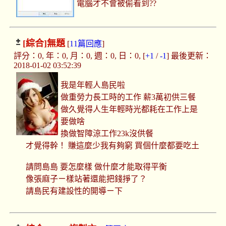
電腦才不會被偷看到??
[綜合]
無題
[
11篇回應
]
評分：0, 年：0, 月：0, 週：0, 日：0, [
+1
/
-1
] 最後更新：
2018-01-02 03:52:39
我是年輕人島民啦
做重勞力長工時的工作 薪3萬初供三餐
做久覺得人生年輕時光都耗在工作上是
要做啥
換做智障涼工作23k沒供餐
才覺得幹！ 賺這麼少我有夠窮 買個什麼都要吃土
請問島島 要怎麼樣 做什麼才能取得平衡
像張麻子ㄧ樣站著還能把錢掙了？
請島民有建設性的開導ㄧ下