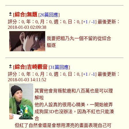
[綜合]
無題
[
26篇回應
]
評分：0, 年：0, 月：0, 週：0, 日：0, [
+1
/
-1
] 最後更新：
2018-01-03 02:09:38
我要把粗乃丸一個不留的從綜合
驅逐
[綜合]
吉崎觀音
[
31篇回應
]
評分：0, 年：0, 月：0, 週：0, 日：0, [
+1
/
-1
] 最後更新：
2018-01-03 14:11:52
其實他會背叛駝鹿和八百萬也是可以理
解啦
他的人設真的很用心精美，一開始被弄
成狗屎3D也沒辦法，因為不紅也只能湊
合
但紅了自然會還是會想用漂亮的畫面表現自己可