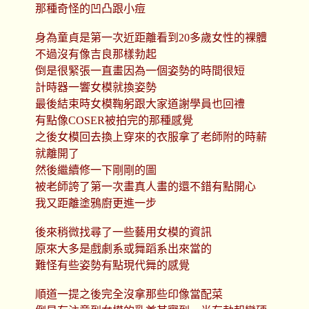
那種奇怪的凹凸跟小痘
身為童貞是第一次近距離看到20多歲女性的裸體
不過沒有像吉良那樣勃起
倒是很緊張一直畫因為一個姿勢的時間很短
計時器一響女模就換姿勢
最後結束時女模鞠躬跟大家道謝學員也回禮
有點像COSER被拍完的那種感覺
之後女模回去換上穿來的衣服拿了老師附的時薪
就離開了
然後繼續修一下剛剛的圖
被老師誇了第一次畫真人畫的還不錯有點開心
我又距離塗鴉廚更進一步
後來稍微找尋了一些藝用女模的資訊
原來大多是戲劇系或舞蹈系出來當的
難怪有些姿勢有點現代舞的感覺
順道一提之後完全沒拿那些印像當配菜