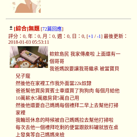
[綜合]
無題
[
72篇回應
]
評分：0, 年：0, 月：0, 週：0, 日：0, [
+1
/
-1
] 最後更新：
2018-01-03 05:53:11
欸欸島民 我家傳產啦 上面還有一
個哥哥
我爸媽說要讓我哥繼承 被當寶貝
兒子寵
然後他在家裡工作我外面當22k奴隸
爸爸幫他買房買賓士車還買了狗狗肉 每個月給他
10萬薪水5萬繳房貸5萬自己用
然後他還要自己媽媽每個禮拜二早上去幫他打掃
家裡
我輪班休息的時候被自己媽媽拉去幫他打掃啦
每次去他一個禮拜吃剩的便當跟飲料罐就放在桌
上發臭等自己媽媽來檢