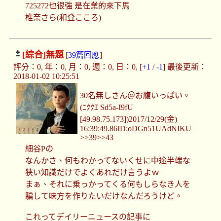
725272也很強 是在業的來下馬
椎奈さら(和登こころ)
[綜合]
無題
[
39篇回應
]
評分：0, 年：0, 月：0, 週：0, 日：0, [
+1
/
-1
] 最後更新：
2018-01-02 10:25:51
30名無しさん＠お腹いっぱい。
(ﾆｸｸｴ Sd5a-I9fU
[49.98.75.173])2017/12/29(金)
16:39:49.86ID:oDGn51UAdNIKU
>>39>>43
細谷Pの
なんかさ、何もわかってないくせに中途半端な
狭い知識だけでよくあれだけ言うよｗ
まぁ、それに乗っかってくる何もしらなき人を
騙して味方を作りたいだけなんだろうけど。
これってデイリーニュースの記事に