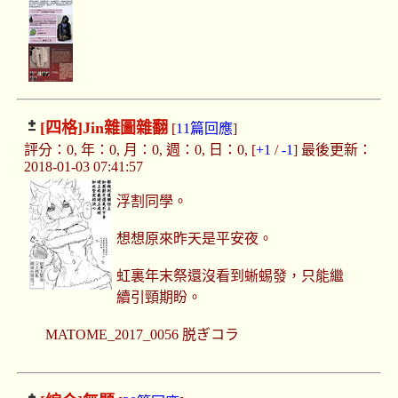
[四格]
Jin雜圖雜翻
[
11篇回應
]
評分：0, 年：0, 月：0, 週：0, 日：0, [
+1
/
-1
] 最後更新：
2018-01-03 07:41:57
浮割同學。
想想原來昨天是平安夜。
虹裏年末祭還沒看到蜥蜴發，只能繼
續引頸期盼。
MATOME_2017_0056 脱ぎコラ