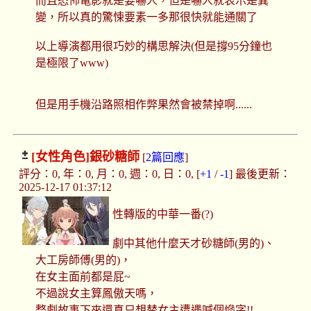
而且恐怖電影就是要嚇人，但是嚇人就表示是異
變，所以真的驚悚要素一多那很快就能通關了
以上導演都用很巧妙的構思解決(但是撐95分鐘也
是極限了www)
但是用手機沿路照相作弊果然會被禁掉啊......
[女性角色]
銀砂糖師
[
2篇回應
]
評分：0, 年：0, 月：0, 週：0, 日：0, [
+1
/
-1
] 最後更新：
2025-12-17 01:37:12
性轉版的中華一番(?)
劇中其他什麼天才砂糖師(男的)、
大工房師傅(男的)，
在女主面前都是屁~
不過說女主算鳳傲天嗎，
整劇故事下來還真只想替女主遭遇喊個慘字!!