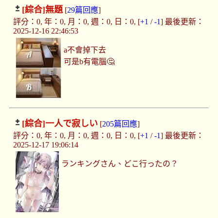
[綜合]
無題
[
29篇回應
]
評分：0, 年：0, 月：0, 週：0, 日：0, [
+1
/
-1
] 最後更新：
2025-12-16 22:46:53
a不會掉下去
可是b有電腦🤔
[綜合]
一人で寂しい
[
205篇回應
]
評分：0, 年：0, 月：0, 週：0, 日：0, [
+1
/
-1
] 最後更新：
2025-12-17 19:06:14
ランキングさん、どこ行ったの？