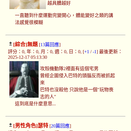
越具體越好
一直聽到什麼運動完變開心，體能變好之類的講
法感覺很模糊
[綜合]
無題
[
13篇回應
]
評分：0, 年：0, 月：0, 週：0, 日：0, [
+1
/
-1
] 最後更新：
2025-12-17 05:13:30
攻殼機動隊2裡面有這個宅男
曾經企圖侵入巴特的頭腦反而被抓起
來
巴特也沒殺他 只說他是一個"玩物喪
志的人"
這到底是什麼意思...
[男性角色]
瑟特
[
20篇回應
]