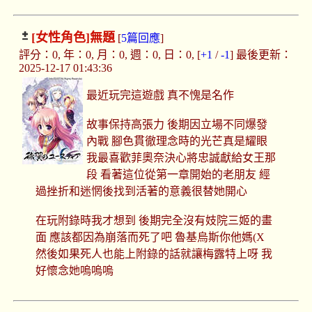
[女性角色]
無題
[
5篇回應
]
評分：0, 年：0, 月：0, 週：0, 日：0, [
+1
/
-1
] 最後更新：
2025-12-17 01:43:36
最近玩完這遊戲 真不愧是名作
故事保持高張力 後期因立場不同爆發
內戰 腳色貫徹理念時的光芒真是耀眼
我最喜歡菲奧奈決心將忠誠獻給女王那
段 看著這位從第一章開始的老朋友 經
過挫折和迷惘後找到活著的意義很替她開心
在玩附錄時我才想到 後期完全沒有妓院三姬的畫
面 應該都因為崩落而死了吧 魯基烏斯你他媽(X
然後如果死人也能上附錄的話就讓梅露特上呀 我
好懷念她嗚嗚嗚