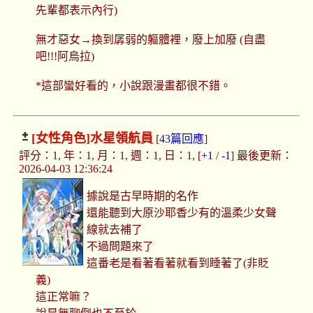
先輩都表示內行)
無才惡女→換到孱弱的軀體裡，廢上加廢 (自盡
吧!!!阿烏拉)
*這部蠻好看的，小說跟漫畫都很不錯。
[女性角色]
水星領航員
[
43篇回應
]
評分：1, 年：1, 月：1, 週：1, 日：1, [
+1
/
-1
] 最後更新：
2026-04-03 12:36:24
據說是古早時期的名作
還能聽到大原沙耶香少有的溫柔少女聲
線就去補了
不過問題來了
這番老是看著看著就看到睡著了(非貶
義)
這正常嘛？