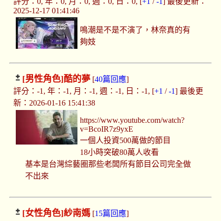
評分：0, 年：0, 月：0, 週：0, 日：0, [
+1
/
-1
] 最後更新：
2025-12-17 01:41:46
鳴潮是不是不演了，林奈真的有
夠妓
[男性角色]
酷的夢
[
40篇回應
]
評分：-1, 年：-1, 月：-1, 週：-1, 日：-1, [
+1
/
-1
] 最後更
新：2026-01-16 15:41:38
https://www.youtube.com/watch?
v=BcoIR7z9yxE
一個人投資500萬做的節目
18小時突破80萬人收看
基本是台灣綜藝圈那些老闆所有節目公司完全做
不出來
[女性角色]
紗南媽
[
15篇回應
]