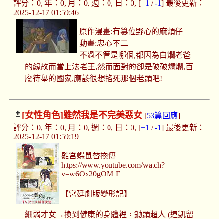
評分：0, 年：0, 月：0, 週：0, 日：0, [
+1
/
-1
] 最後更新：
2025-12-17 01:59:46
原作漫畫:有篡位野心的麻煩仔
動畫:忠心不二
不過不管是哪個,都因為白爛老爸
的緣故而當上法老王;然而面對的卻是破破爛爛,百
廢待舉的國家,應該很想掐死那個老頭吧!
[女性角色]
雖然我是不完美惡女
[
53篇回應
]
評分：0, 年：0, 月：0, 週：0, 日：0, [
+1
/
-1
] 最後更新：
2025-12-17 01:59:19
雛宮蝶鼠替換傳
https://www.youtube.com/watch?
v=w6Ox20gOM-E
【宮廷劇版變形記】
細弱才女→換到健康的身體裡，鋤頭超人 (連凱留