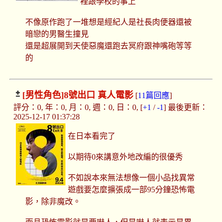
裡跟學校的事上
不像原作跑了一堆想是經紀人是社長肉便器還被
暗戀的男醫生撞見
還是超展開到天使惡魔還跑去冥府跟神嘴砲等等
的
[男性角色]
8號出口 真人電影
[
11篇回應
]
評分：0, 年：0, 月：0, 週：0, 日：0, [
+1
/
-1
] 最後更新：
2025-12-17 01:37:28
在日本看完了
以期待0來講意外地改編的很優秀
不如說本來無法想像一個小品找異常
遊戲要怎麼擴張成一部95分鐘恐怖電
影，除非魔改。