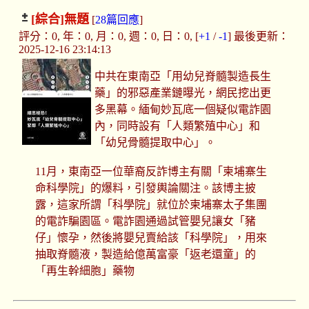
[綜合]
無題
[
28篇回應
]
評分：0, 年：0, 月：0, 週：0, 日：0, [
+1
/
-1
] 最後更新：
2025-12-16 23:14:13
中共在東南亞「用幼兒脊髓製造長生
藥」的邪惡產業鏈曝光，網民挖出更
多黑幕。緬甸妙瓦底一個疑似電詐園
內，同時設有「人類繁殖中心」和
「幼兒骨髓提取中心」。
11月，東南亞一位華裔反詐博主有關「柬埔寨生
命科學院」的爆料，引發輿論關注。該博主披
露，這家所謂「科學院」就位於柬埔寨太子集團
的電詐騙園區。電詐園通過試管嬰兒讓女「豬
仔」懷孕，然後將嬰兒賣給該「科學院」，用來
抽取脊髓液，製造給億萬富豪「返老還童」的
「再生幹細胞」藥物