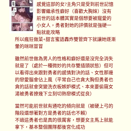
感覺這部的女?主角只是受到前世記憶
影響繼承性癖好（喜歡大胸妹）沒有
前世的話本體其實是個想要被寵愛的
小女人，勇者對她的評價就是強硬一
點就能攻略
所以瘋狂做菜+甜言蜜語轟炸雙管齊下就讓她逐漸
暈的咪咪冒冒
雖然前世做為男人的性格和癖好還是沒完全消失
就是了（處於一種微妙的共存雙插頭狀態）但可
以看得出來跟對勇者的感情對決的話、女性那邊
的戀愛腦會佔上風（平常自己也貪大胸但勇者也
貪的話就會突變洗衣板嫉妒模式、本來要偷窺女
湯被勇者撩幾下立刻切熱戀模式從良）
當然可能前世就有通吃的傾向就是（被硬上弓的
階段還想著對方是勇者的話也不賴）
不過這勇者也是真的很厲害，想要女主馬上就能
拿下，基本整個團隊都後宮化成功