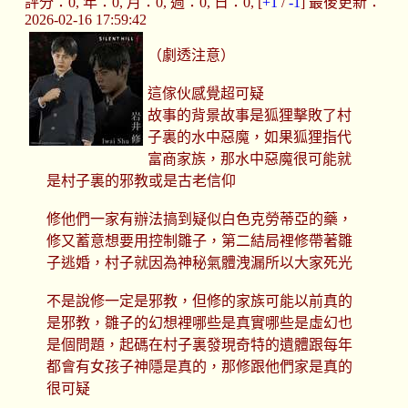
評分：0, 年：0, 月：0, 週：0, 日：0, [
+1
/
-1
] 最後更新：
2026-02-16 17:59:42
（劇透注意）
這傢伙感覺超可疑
故事的背景故事是狐狸擊敗了村
子裏的水中惡魔，如果狐狸指代
富商家族，那水中惡魔很可能就
是村子裏的邪教或是古老信仰
修他們一家有辦法搞到疑似白色克勞蒂亞的藥，
修又蓄意想要用控制雛子，第二結局裡修帶著雛
子逃婚，村子就因為神秘氣體洩漏所以大家死光
不是說修一定是邪教，但修的家族可能以前真的
是邪教，雛子的幻想裡哪些是真實哪些是虛幻也
是個問題，起碼在村子裏發現奇特的遺體跟每年
都會有女孩子神隱是真的，那修跟他們家是真的
很可疑