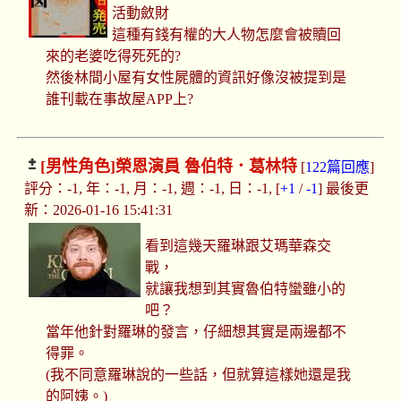
活動斂財
這種有錢有權的大人物怎麼會被贖回
來的老婆吃得死死的?
然後林間小屋有女性屍體的資訊好像沒被提到是
誰刊載在事故屋APP上?
[男性角色]
榮恩演員 魯伯特．葛林特
[
122篇回應
]
評分：-1, 年：-1, 月：-1, 週：-1, 日：-1, [
+1
/
-1
] 最後更
新：2026-01-16 15:41:31
看到這幾天羅琳跟艾瑪華森交
戰，
就讓我想到其實魯伯特蠻雖小的
吧？
當年他針對羅琳的發言，仔細想其實是兩邊都不
得罪。
(我不同意羅琳說的一些話，但就算這樣她還是我
的阿姨。)