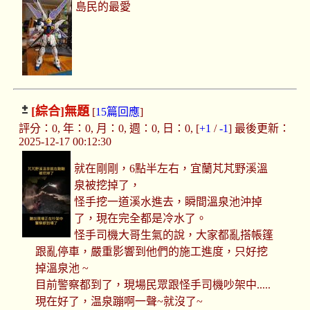
島民的最愛
[綜合]
無題
[
15篇回應
]
評分：0, 年：0, 月：0, 週：0, 日：0, [
+1
/
-1
] 最後更新：
2025-12-17 00:12:30
就在剛剛，6點半左右，宜蘭芃芃野溪溫
泉被挖掉了，
怪手挖一道溪水進去，瞬間溫泉池沖掉
了，現在完全都是冷水了。
怪手司機大哥生氣的說，大家都亂搭帳篷
跟亂停車，嚴重影響到他們的施工進度，只好挖
掉溫泉池 ~
目前警察都到了，現場民眾跟怪手司機吵架中.....
現在好了，温泉蹦啊一聲~就沒了~