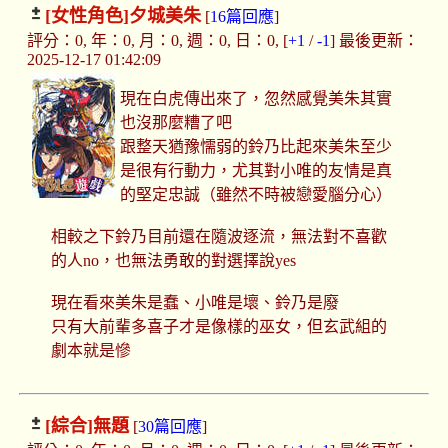
[女性角色]
夕城美朱
[
16篇回應
]
評分：0, 年：0, 月：0, 週：0, 日：0, [
+1
/
-1
] 最後更新：
2025-12-17 01:42:09
現在白虎傳出來了，忽然感覺美朱其實
也沒那麼糟了吧
跟整天猶豫懦弱的鈴乃比起來美朱至少
是很有行動力，尤其對小唯的友情是真
的堅定忠誠（雖然不時被戀愛腦分心）
相較之下鈴乃目前還在隨波逐流，無法對不喜歡
的人no，也無法勇敢的對選擇說yes
現在看來美朱是蠢、小唯是壞、鈴乃是廢
只有大前輩多喜子才是像樣的巫女，但玄武組的
劇本就是慘
[綜合]
無題
[
30篇回應
]