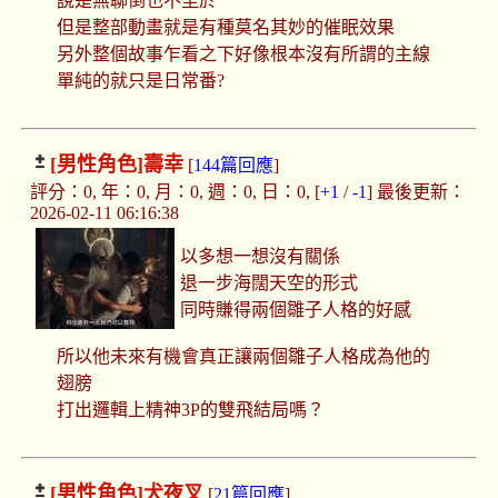
說是無聊倒也不至於
但是整部動畫就是有種莫名其妙的催眠效果
另外整個故事乍看之下好像根本沒有所謂的主線
單純的就只是日常番?
[男性角色]
壽幸
[
144篇回應
]
評分：0, 年：0, 月：0, 週：0, 日：0, [
+1
/
-1
] 最後更新：
2026-02-11 06:16:38
以多想一想沒有關係
退一步海闊天空的形式
同時賺得兩個雛子人格的好感
所以他未來有機會真正讓兩個雛子人格成為他的
翅膀
打出邏輯上精神3P的雙飛結局嗎？
[男性角色]
犬夜叉
[
21篇回應
]