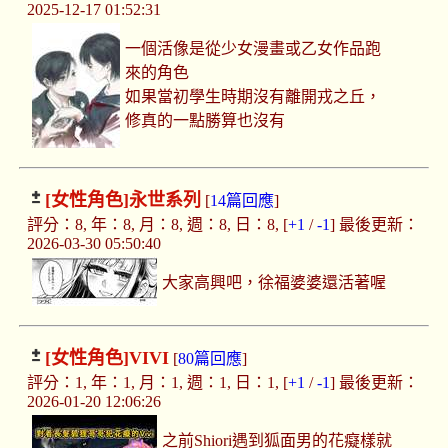
2025-12-17 01:52:31
一個活像是從少女漫畫或乙女作品跑
來的角色
如果當初學生時期沒有離開戎之丘，
修真的一點勝算也沒有
[女性角色]
永世系列
[
14篇回應
]
評分：8, 年：8, 月：8, 週：8, 日：8, [
+1
/
-1
] 最後更新：
2026-03-30 05:50:40
大家高興吧，徐福婆婆還活著喔
[女性角色]
VIVI
[
80篇回應
]
評分：1, 年：1, 月：1, 週：1, 日：1, [
+1
/
-1
] 最後更新：
2026-01-20 12:06:26
之前Shiori遇到狐面男的花癡樣就