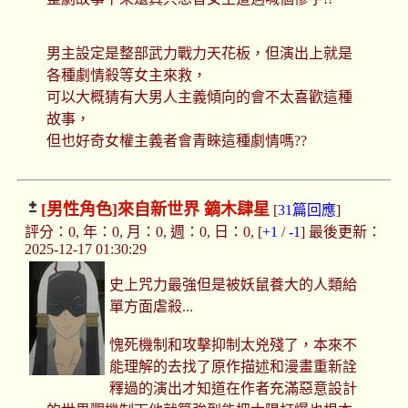
男主設定是整部武力戰力天花板，但演出上就是
各種劇情殺等女主來救，
可以大概猜有大男人主義傾向的會不太喜歡這種
故事，
但也好奇女權主義者會青睞這種劇情嗎??
[男性角色]
來自新世界 鏑木肆星
[
31篇回應
]
評分：0, 年：0, 月：0, 週：0, 日：0, [
+1
/
-1
] 最後更新：
2025-12-17 01:30:29
史上咒力最強但是被妖鼠養大的人類給
單方面虐殺...
愧死機制和攻擊抑制太兇殘了，本來不
能理解的去找了原作描述和漫畫重新詮
釋過的演出才知道在作者充滿惡意設計