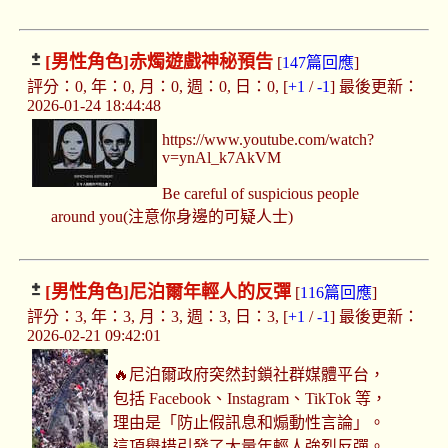
[男性角色]
赤燭遊戲神秘預告
[
147篇回應
]
評分：0, 年：0, 月：0, 週：0, 日：0, [
+1
/
-1
] 最後更新：
2026-01-24 18:44:48
https://www.youtube.com/watch?
v=ynAl_k7AkVM
Be careful of suspicious people
around you(注意你身邊的可疑人士)
[男性角色]
尼泊爾年輕人的反彈
[
116篇回應
]
評分：3, 年：3, 月：3, 週：3, 日：3, [
+1
/
-1
] 最後更新：
2026-02-21 09:42:01
🔥尼泊爾政府突然封鎖社群媒體平台，
包括 Facebook、Instagram、TikTok 等，
理由是「防止假訊息和煽動性言論」。
這項舉措引發了大量年輕人強烈反彈。