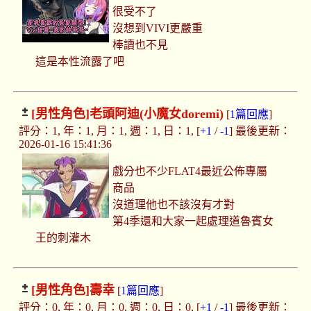
很受不了
沒想到VIVI更嚴重
棒讀也不見
這是本性流露了吧
[男性角色]
老頭阿迪(小魔女doremi)
[
1篇回應
]
評分：1, 年：1, 月：1, 週：1, 日：1, [
+1
/
-1
] 最後更新：
2026-01-16 15:41:36
戲分也不少FLAT4最近公佈專屬
商品
沒道理他也不該沒有才對
第4季還和大家一起處理道魯賓女
王的刺灌木
[男性角色]
壽幸
[
1篇回應
]
評分：0, 年：0, 月：0, 週：0, 日：0, [
+1
/
-1
] 最後更新：