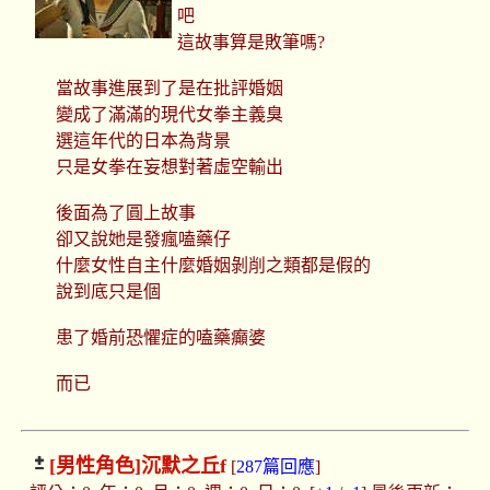
吧
這故事算是敗筆嗎?
當故事進展到了是在批評婚姻
變成了滿滿的現代女拳主義臭
選這年代的日本為背景
只是女拳在妄想對著虛空輸出
後面為了圓上故事
卻又說她是發瘋嗑藥仔
什麼女性自主什麼婚姻剝削之類都是假的
說到底只是個
患了婚前恐懼症的嗑藥癲婆
而已
[男性角色]
沉默之丘f
[
287篇回應
]