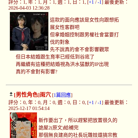
評分：1, 年：1, 月：1, 週：1, 日：1, [
+1
/
-1
] 最後更新：
2026-04-03 12:36:28
這款的面向應該是女性向跟想拓
展女性客群吧
但拿婚姻控制跟男權社會當要打
伐的對象
先不說真的會不會影響觀眾
但日本結婚跟生育率已經低到谷底了
再繼續有這種把結婚視為洪水猛獸的IP出現
真的不會對有影響?
[男性角色]
雨穴
[
1篇回應
]
評分：0, 年：0, 月：0, 週：0, 日：0, [
+1
/
-1
] 最後更新：
2025-12-17 01:54:14
新作要出了，所以趕緊把放置很久的
詭屋2(原文)給補完
那個無良建商的社長玩雛妓還搞宗教