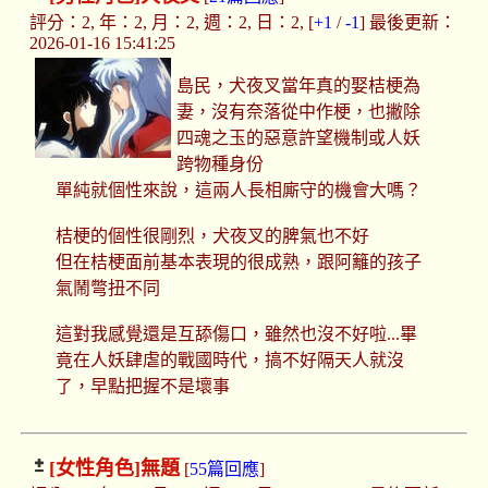
評分：2, 年：2, 月：2, 週：2, 日：2, [
+1
/
-1
] 最後更新：
2026-01-16 15:41:25
島民，犬夜叉當年真的娶桔梗為
妻，沒有奈落從中作梗，也撇除
四魂之玉的惡意許望機制或人妖
跨物種身份
單純就個性來說，這兩人長相廝守的機會大嗎？
桔梗的個性很剛烈，犬夜叉的脾氣也不好
但在桔梗面前基本表現的很成熟，跟阿籬的孩子
氣鬧彆扭不同
這對我感覺還是互舔傷口，雖然也沒不好啦...畢
竟在人妖肆虐的戰國時代，搞不好隔天人就沒
了，早點把握不是壞事
[女性角色]
無題
[
55篇回應
]