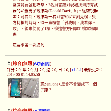
室威脅要發動攻擊，3名員警趕到現場找到持有武
器的40歲男子戴維斯(Donald Davis, Jr.)。從監視器
畫面可看到，戴維斯一看到警察就立刻亮槍，雙
方持槍對峙時，還一直嗆警「射我啊，我看你不
敢」，後來便開了1槍，慘遭警方回擊31槍當場擊
斃。
這要求第一次聽到
[綜合]
無題
[
64篇回應
]
評分：0, 年：0, 月：0, 週：0, 日：0, [
+1
/
-1
] 最後更新：
2019-06-01 14:05:56
買ZenFone 6是會不會變成下一個
子龍？