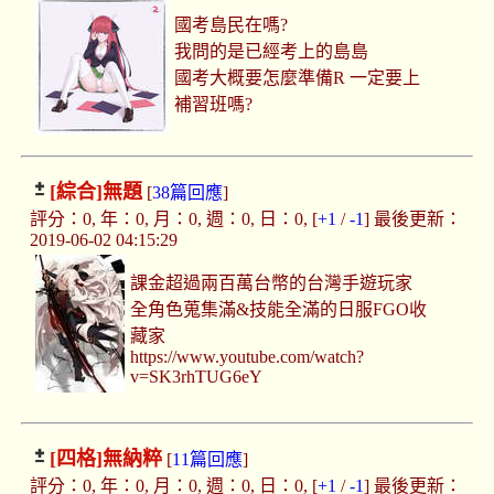
國考島民在嗎?
我問的是已經考上的島島
國考大概要怎麼準備R 一定要上
補習班嗎?
[綜合]
無題
[
38篇回應
]
評分：0, 年：0, 月：0, 週：0, 日：0, [
+1
/
-1
] 最後更新：
2019-06-02 04:15:29
課金超過兩百萬台幣的台灣手遊玩家
全角色蒐集滿&技能全滿的日服FGO收
藏家
https://www.youtube.com/watch?
v=SK3rhTUG6eY
[四格]
無納粹
[
11篇回應
]
評分：0, 年：0, 月：0, 週：0, 日：0, [
+1
/
-1
] 最後更新：