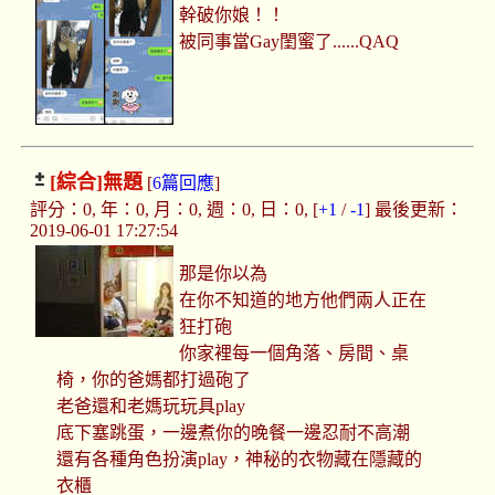
幹破你娘！！
被同事當Gay閨蜜了......QAQ
[綜合]
無題
[
6篇回應
]
評分：0, 年：0, 月：0, 週：0, 日：0, [
+1
/
-1
] 最後更新：
2019-06-01 17:27:54
那是你以為
在你不知道的地方他們兩人正在
狂打砲
你家裡每一個角落、房間、桌
椅，你的爸媽都打過砲了
老爸還和老媽玩玩具play
底下塞跳蛋，一邊煮你的晚餐一邊忍耐不高潮
還有各種角色扮演play，神秘的衣物藏在隱藏的
衣櫃