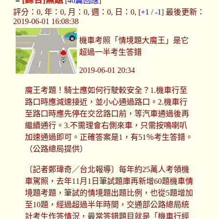
[綜合]
無題
[
46篇回應
]
評分：0, 年：0, 月：0, 週：0, 日：0, [
+1
/
-1
] 最後更新：
2019-06-01 16:08:38
機車考照「情境題大魔王」是它
超過一半考生答錯
2019-06-01 20:34
魔王考題！騎士應如何行駛較安全？1.機車行至
路口時應減速接近，並小心通過路口。2.機車行
至路口時應先停在交岔路口前，等汽車通過後再
繼續通行。3.不需理會右側來車，只需按鳴喇叭
加速通過即可。正確答案是1，有51％考生答錯。
（公路總局提供）
〔記者鄭瑋奇／台北報導〕每年約25萬人考領機
車駕照，去年11月1日筆試題庫再新增60題機車情
境題考題，筆試的情境題出題比例，也從5題增加
至10題，經過超過半年時間，交通部公路總局統
計考生作答情況，最常答錯題目就是「機車行經