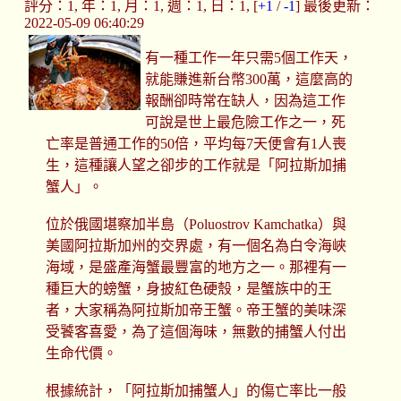
評分：1, 年：1, 月：1, 週：1, 日：1, [
+1
/
-1
] 最後更新：
2022-05-09 06:40:29
有一種工作一年只需5個工作天，
就能賺進新台幣300萬，這麼高的
報酬卻時常在缺人，因為這工作
可說是世上最危險工作之一，死
亡率是普通工作的50倍，平均每7天便會有1人喪
生，這種讓人望之卻步的工作就是「阿拉斯加捕
蟹人」。
位於俄國堪察加半島（Poluostrov Kamchatka）與
美國阿拉斯加州的交界處，有一個名為白令海峽
海域，是盛產海蟹最豐富的地方之一。那裡有一
種巨大的螃蟹，身披紅色硬殼，是蟹族中的王
者，大家稱為阿拉斯加帝王蟹。帝王蟹的美味深
受饕客喜愛，為了這個海味，無數的捕蟹人付出
生命代價。
根據統計，「阿拉斯加捕蟹人」的傷亡率比一般