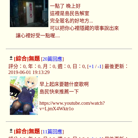
一點了 晚上好
這裡是島民告解室
完全匿名的好地方...
可以把你心裡隱藏的壞事說出來
讓心裡好受一點喔....
[綜合]
無題
[
20篇回應
]
評分：0, 年：0, 月：0, 週：0, 日：0, [
+1
/
-1
] 最後更新：
2019-06-01 19:13:29
早上起床要聽什麼歌啊
島民快來推薦一下
https://www.youtube.com/watch?
v=LjmX4Wktr1o
[綜合]
無題
[
11篇回應
]