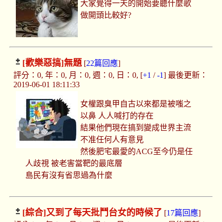
大家覺得一天的開始要聽什麼歌
做開頭比較好?
[歡樂惡搞]
無題
[
22篇回應
]
評分：0, 年：0, 月：0, 週：0, 日：0, [
+1
/
-1
] 最後更新：
2019-06-01 18:11:33
女權跟臭甲自古以來都是被嗤之
以鼻 人人喊打的存在
結果他們現在搞到變成世界主流
不准任何人有意見
然後肥宅最愛的ACG至今仍是任
人歧視 被老害當靶的最底層
島民有沒有省思過為什麼
[綜合]
又到了每天批鬥台女的時候了
[
17篇回應
]