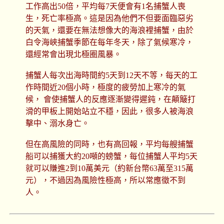
工作高出50倍，平均每7天便會有1名捕蟹人喪
生，死亡率極高。這是因為他們不但要面臨惡劣
的天氣，還要在無法想像大的海浪裡捕蟹，由於
白令海峽捕蟹季節在每年冬天，除了氣候寒冷，
還經常會出現北極圈風暴。
捕蟹人每次出海時間約5天到12天不等，每天的工
作時間近20個小時，極度的疲勞加上寒冷的氣
候， 會使捕蟹人的反應逐漸變得遲鈍，在顛簸打
滑的甲板上開始站立不穩，因此，很多人被海浪
擊中、溺水身亡。
但在高風險的同時，也有高回報，平均每艘捕蟹
船可以捕獲大約20噸的螃蟹，每位捕蟹人平均5天
就可以賺進2到10萬美元（約新台幣63萬至315萬
元），不過因為風險性極高，所以常應徵不到
人。