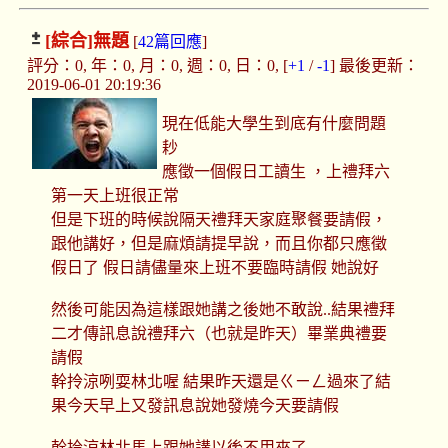
[綜合]
無題
[
42篇回應
]
評分：0, 年：0, 月：0, 週：0, 日：0, [
+1
/
-1
] 最後更新：
2019-06-01 20:19:36
現在低能大學生到底有什麼問題
耖
應徵一個假日工讀生 ，上禮拜六
第一天上班很正常
但是下班的時候說隔天禮拜天家庭聚餐要請假，
跟他講好，但是麻煩請提早說，而且你都只應徵
假日了 假日請儘量來上班不要臨時請假 她說好
然後可能因為這樣跟她講之後她不敢說..結果禮拜
二才傳訊息說禮拜六（也就是昨天）畢業典禮要
請假
幹拎涼咧耍林北喔 結果昨天還是ㄍㄧㄥ過來了結
果今天早上又發訊息說她發燒今天要請假
幹拎涼林北馬上跟她講以後不用來了