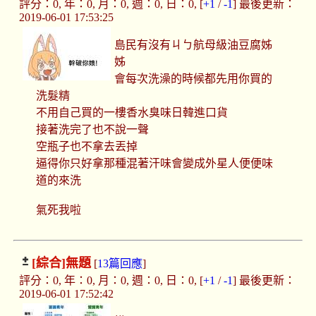
評分：0, 年：0, 月：0, 週：0, 日：0, [
+1
/
-1
] 最後更新：
2019-06-01 17:53:25
島民有沒有ㄐㄅ航母級油豆腐姊
姊
會每次洗澡的時候都先用你買的
洗髮精
不用自己買的一樓香水臭味日韓進口貨
接著洗完了也不說一聲
空瓶子也不拿去丟掉
逼得你只好拿那種混著汗味會變成外星人便便味
道的來洗
氣死我啦
[綜合]
無題
[
13篇回應
]
評分：0, 年：0, 月：0, 週：0, 日：0, [
+1
/
-1
] 最後更新：
2019-06-01 17:52:42