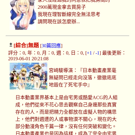
2900萬現金拿去買房子
我現在理智斷線完全無法思考
請問現在該怎麼辦...
[綜合]
無題
[
30篇回應
]
評分：0, 年：0, 月：0, 週：0, 日：0, [
+1
/
-1
] 最後更新：
2019-06-01 20:21:08
宮崎駿導演：『日本動畫產業毫
無疑問已經走向沒落，徹徹底底
地毀在了死宅手中』
日本動畫業界基本上是由宅男或酷愛ACG的人組
成，他們從來不花心思去觀察自己身邊那些真實
存在的人，而是把精力全都放在虛擬人物的構思
上，他們對週遭的人或事物漠不關心，現在的大
部分動漫角色千篇一律，沒有任何突破和變化。
日本動畫產業也是因為這樣，成為了完全由宅男