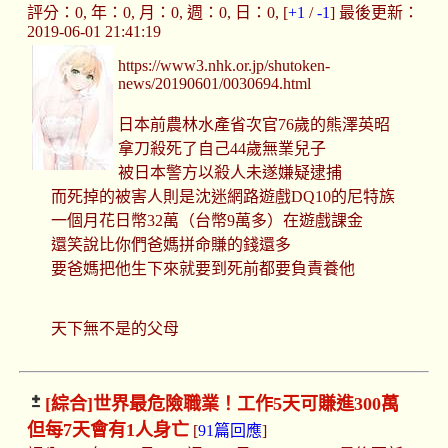
評分：0, 年：0, 月：0, 週：0, 日：0, [
+1
/
-1
] 最後更新：
2019-06-01 21:41:19
https://www3.nhk.or.jp/shutoken-
news/20190601/0030694.html
日本前農林水產省次官76歲的熊澤英昭
拿刀殺死了自己44歲無業兒子
被日本警方以殺人未遂嫌疑逮捕
而死掉的被害人則是沈迷網路遊戲DQ10的尼特族
一個月花日幣32萬（台幣9萬多）在遊戲課金
還笑說比你們爸媽拼命賺的錢還多
要爸媽把他生下來就要到死前都要負責養他
天下無不是的父母
[綜合]
世界最危險職業！工作5天可賺進300萬
但每7天會有1人身亡
[
91篇回應
]