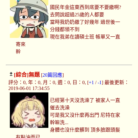
國民年金這東西到底要不要繳啊?
去問說超過25歲的人都要
當時我奶奶繳了好幾年 過世後一
分錢都領不到
現在我弟在讀碩士班 帳單又一直
寄來
幹
[綜合]
無題
[
20篇回應
]
評分：0, 年：0, 月：0, 週：0, 日：0, [
+1
/
-1
] 最後更新：
2019-06-01 17:34:55
已經第十天沒洗澡了 被家人一直
催去洗澡
可是我又沒什麼再出門 尼特在家
幹嘛洗...
身體也沒什麼髒到 頂多臉跟頭髮
有點油而已