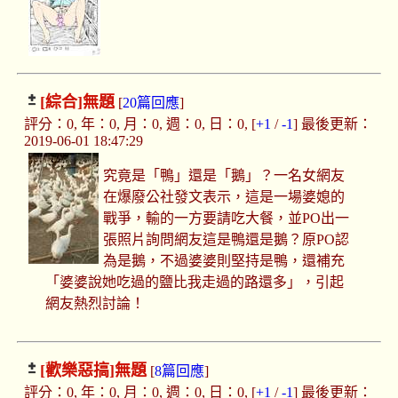
[綜合]
無題
[
20篇回應
]
評分：0, 年：0, 月：0, 週：0, 日：0, [
+1
/
-1
] 最後更新：
2019-06-01 18:47:29
究竟是「鴨」還是「鵝」？一名女網友
在爆廢公社發文表示，這是一場婆媳的
戰爭，輸的一方要請吃大餐，並PO出一
張照片詢問網友這是鴨還是鵝？原PO認
為是鵝，不過婆婆則堅持是鴨，還補充
「婆婆說她吃過的鹽比我走過的路還多」，引起
網友熱烈討論！
[歡樂惡搞]
無題
[
8篇回應
]
評分：0, 年：0, 月：0, 週：0, 日：0, [
+1
/
-1
] 最後更新：