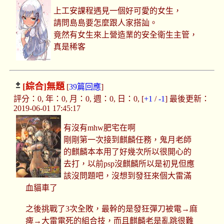
上工安課程遇見一個好可愛的女生，
請問島島要怎麼跟人家搭訕。
竟然有女生來上營造業的安全衛生主管，
真是稀客
[綜合]
無題
[
39篇回應
]
評分：0, 年：0, 月：0, 週：0, 日：0, [
+1
/
-1
] 最後更新：
2019-06-01 17:45:17
有沒有mhw肥宅在啊
剛剛第一次接到麒麟任務，鬼月老師
的麒麟本本用了好幾次所以很開心的
去打，以前psp沒麒麟所以是初見但應
該沒問題吧，沒想到發狂來個大雷滿
血貓車了
之後挑戰了3次全敗，最幹的是發狂彈刀被電→麻
痺→大雷電死的組合技，而且麒麟老是亂跳很難