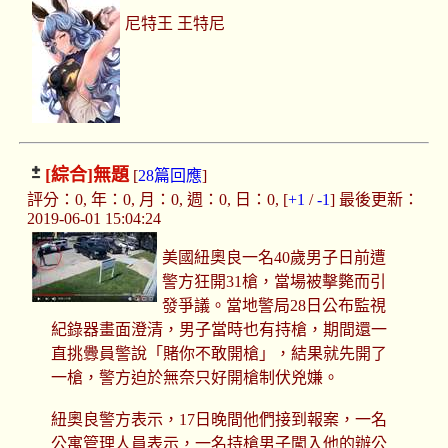
尼特王 王特尼
[綜合]
無題
[
28篇回應
]
評分：0, 年：0, 月：0, 週：0, 日：0, [
+1
/
-1
] 最後更新：
2019-06-01 15:04:24
美國紐奧良一名40歲男子日前遭
警方狂開31槍，當場被擊斃而引
發爭議。當地警局28日公布監視
紀錄器畫面澄清，男子當時也有持槍，期間還一
直挑釁員警說「賭你不敢開槍」，結果就先開了
一槍，警方迫於無奈只好開槍制伏兇嫌。
紐奧良警方表示，17日晚間他們接到報案，一名
公寓管理人員表示，一名持槍男子闖入他的辦公