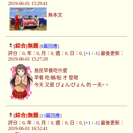
2019-06-01 15:29:41
無本文
[綜合]
無題
[
8篇回應
]
評分：0, 年：0, 月：0, 週：0, 日：0, [
+1
/
-1
] 最後更新：
2019-06-01 15:27:28
島民早餐吃什麼
早餐 吃/鍋/貼 才 發現
今天 又是 ぴょん/ぴょん 的 一天= =
[綜合]
無題
[
13篇回應
]
評分：0, 年：0, 月：0, 週：0, 日：0, [
+1
/
-1
] 最後更新：
2019-06-01 16:52:41