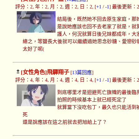
評分：2, 年：2, 月：2, 週：2, 日：2, [
+1
/
-1
] 最後更新：2022
結局後，既然她不回去原生家庭，那她
是說她應該也回不去老家了就是，就
護人，何況就算日後兄妹都成年，大
總之，等鹽長大後就可以繼續過她思念砂糖、愛戀砂糖的Happ
太好了呢(
[女性角色]
飛驒翔子
[
13篇回應
]
評分：4, 年：4, 月：4, 週：4, 日：4, [
+1
/
-1
] 最後更新：2022
到底哪里才是迴避死亡旗幟的最後臨
拍照的時候基本上就已經死定了
就算當下沒吃包丁，最久也只能活到
死
還是說應該在這之前就去把旭給上了？