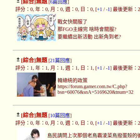
[綜合]
無題
[
6篇回應
]
評分：0, 年：0, 月：0, 週：0, 日：0, [
+1
/
-1
] 最後更新：2019
戰女快關服了
那FGO主線完 啥時會關服?
要繼續出新活動 出新角到老?
[綜合]
無題
[
21篇回應
]
評分：1, 年：1, 月：1, 週：1, 日：1, [
+1
/
-1
] 最後更新：2019
韓總統的政策
https://forum.gamer.com.tw/C.php?
bsn=60076&snA=5169620&tnum=32
[綜合]
無題
[
10篇回應
]
評分：0, 年：0, 月：0, 週：0, 日：0, [
+1
/
-1
] 最後更新：2019
島民請問上次那個老鳥霸淩菜鳥撥蛋殼的