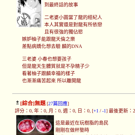
到最終話的故事
二老婆小圓當了龍的經紀人
本人其實還是對龍有所依戀
且有很強的獨佔慾
嫉妒柚子能跟龍天倫之樂
差點病嬌化想去驗 麟的DNA
三老婆 小春也想要孩子
但是龍天生體質就是不孕精子少
看著柚子跟麟幸福的樣子
也漸漸痛苦起來 所以離開龍
[綜合]
無題
[
27篇回應
]
評分：0, 年：0, 月：0, 週：0, 日：0, [
+1
/
-1
] 最後更新：2019
這是最近在玩樹脂的島民
剛剛在做杯墊時