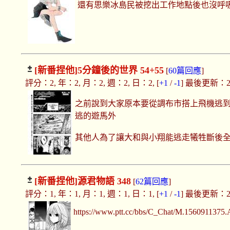
還有思樂冰島民被挖出工作地點後也沒呼
[新番捏他]
5分鐘後的世界 54+55
[
60篇回應
]
評分：2, 年：2, 月：2, 週：2, 日：2, [
+1
/
-1
] 最後更新：2019
之前說到大家原本要從調布市搭上飛機逃
逃的遊馬外
其他人為了讓大和與小翔能逃走犧牲斷後
[新番捏他]
源君物語 348
[
62篇回應
]
評分：1, 年：1, 月：1, 週：1, 日：1, [
+1
/
-1
] 最後更新：2019
https://www.ptt.cc/bbs/C_Chat/M.1560911375.