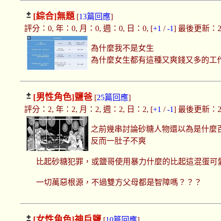
[綜合]
無題
[
13篇回應
]
評分：0, 年：0, 月：0, 週：0, 日：0, [
+1
/
-1
] 最後更新：2019
為什麼我不是女生
為什麼女生都有這種又爽錢又多的工
[男性角色]
鹽爸
[
25篇回應
]
評分：2, 年：2, 月：2, 週：2, 日：2, [
+1
/
-1
] 最後更新：2022
之前幾串討論砂糖人物還以為是什麼
反而一肚子不爽
比起砂糖犯罪，或鹽哥使用暴力什麼的比起這混蛋可
一切萬惡根源，不過雙方父母都是智障嗎？？？
[女性角色]
神戶鹽
[
10篇回應
]