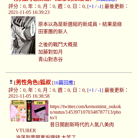
評分：0, 年：0, 月：0, 週：0, 日：0, [
+1
/
-1
] 最後更新：
2021-11-05 16:39:23
原本以為是新選組的新成員，結果是綠
田軍團的新人
之後的戰鬥大概是
加藤對如月
青山對赤谷
[男性角色]
狐叔
[
16篇回應
]
評分：0, 年：0, 月：0, 週：0, 日：0, [
+1
/
-1
] 最後更新：
2021-11-05 16:38:58
https://twitter.com/kemomimi_oukok
u/status/1453971070348787713/pho
to/1
昔日開創新時代的人氣八美肉
VTUBER
淪落到要開裏垢蹭錢 太苦了