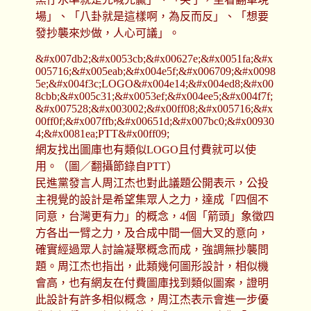
場」、「八卦就是這樣啊，為反而反」、「想要
發抄襲來炒做，人心可議」。
&#x007db2;&#x0053cb;&#x00627e;&#x0051fa;&#x
005716;&#x005eab;&#x004e5f;&#x006709;&#x0098
5e;&#x004f3c;LOGO&#x004e14;&#x004ed8;&#x00
8cbb;&#x005c31;&#x0053ef;&#x004ee5;&#x004f7f;
&#x007528;&#x003002;&#x00ff08;&#x005716;&#x
00ff0f;&#x007ffb;&#x00651d;&#x007bc0;&#x00930
4;&#x0081ea;PTT&#x00ff09;
網友找出圖庫也有類似LOGO且付費就可以使
用。（圖／翻攝節錄自PTT）
民進黨發言人周江杰也對此議題公開表示，公投
主視覺的設計是希望集眾人之力，達成「四個不
同意，台灣更有力」的概念，4個「箭頭」象徵四
方各出一臂之力，及合成中間一個大叉的意向，
確實經過眾人討論凝聚概念而成，強調無抄襲問
題。周江杰也指出，此類幾何圖形設計，相似機
會高，也有網友在付費圖庫找到類似圖案，證明
此設計有許多相似概念，周江杰表示會進一步優