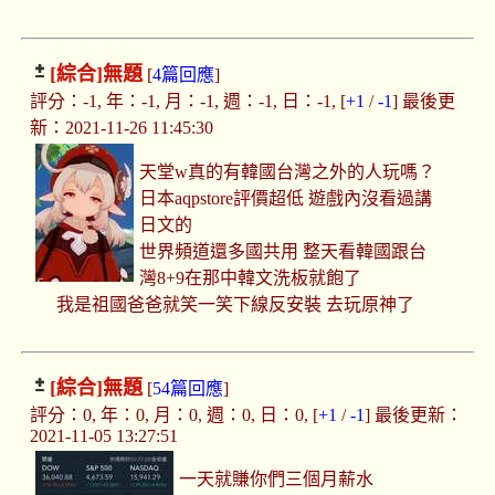
[綜合]
無題
[
4篇回應
]
評分：-1, 年：-1, 月：-1, 週：-1, 日：-1, [
+1
/
-1
] 最後更
新：2021-11-26 11:45:30
天堂w真的有韓國台灣之外的人玩嗎？
日本aqpstore評價超低 遊戲內沒看過講
日文的
世界頻道還多國共用 整天看韓國跟台
灣8+9在那中韓文洗板就飽了
我是祖國爸爸就笑一笑下線反安裝 去玩原神了
[綜合]
無題
[
54篇回應
]
評分：0, 年：0, 月：0, 週：0, 日：0, [
+1
/
-1
] 最後更新：
2021-11-05 13:27:51
一天就賺你們三個月薪水