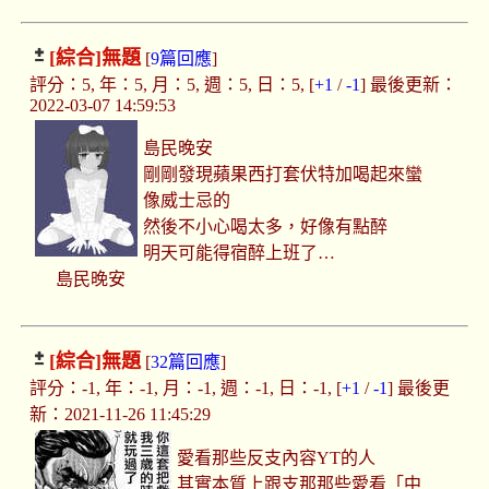
[綜合]
無題
[
9篇回應
]
評分：5, 年：5, 月：5, 週：5, 日：5, [
+1
/
-1
] 最後更新：
2022-03-07 14:59:53
島民晚安
剛剛發現蘋果西打套伏特加喝起來蠻
像威士忌的
然後不小心喝太多，好像有點醉
明天可能得宿醉上班了…
島民晚安
[綜合]
無題
[
32篇回應
]
評分：-1, 年：-1, 月：-1, 週：-1, 日：-1, [
+1
/
-1
] 最後更
新：2021-11-26 11:45:29
愛看那些反支內容YT的人
其實本質上跟支那那些愛看「中