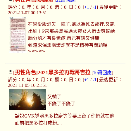
[男性角色]
易經廚
[
22篇回應
]
評分：0, 年：0, 月：0, 週：0, 日：0, [
+1
/
-1
] 最後更新：
2021-11-07 00:13:51
在戀愛版消失一陣子,還以為死去那裡,又跑
出刷ⅰP來那邊島民過太爽女人過太爽輸給
腦分泌才有憂鬱症,自己有錢又健康
難道求偶焦慮爆炸就不是精神有問題嗎
wwwww
[男性角色]
2021黑多拉再戰哥吉拉
[
10篇回應
]
評分：0, 年：0, 月：0, 週：0, 日：0, [
+1
/
-1
] 最後更新：
2021-11-05 16:21:51
又輸了
不錄了不錄了
話說GVK導演黑多拉廚等等要上台了你們就在他
面前把黑多拉打成粉....