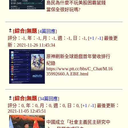
島民為什麼不玩美股困霸鼠錢
當保全很好玩嗎?
[綜合]
無題
[
4篇回應
]
評分：-1, 年：-1, 月：-1, 週：-1, 日：-1, [
+1
/
-1
] 最後更
新：2021-11-26 11:45:34
原神刷新全球遊戲首年營收排行
紀錄
https://www.ptt.cc/bbs/C_Chat/M.16
35992660.A.EBE.html
[綜合]
無題
[
34篇回應
]
評分：0, 年：0, 月：0, 週：0, 日：0, [
+1
/
-1
] 最後更新：
2021-11-05 12:45:51
中國成立「社會主義民主研究中