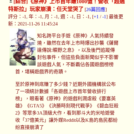
[綜合]
《原神》上市首年賺1000億！營收「超過
特斯拉」玩家崩潰：任天堂哭了
[
26篇回應
]
評分：-1, 年：-1, 月：-1, 週：-1, 日：-1, [
+1
/
-1
] 最後更
新：2021-11-26 11:45:24
知名跨平台手遊《原神》人氣持續發
燒，雖然在去年上市時爆出抄襲《薩爾
達傳說:曠野之息》，以及後門追蹤傳
封包事件，但這些負面新聞似乎不影響
該遊戲人氣，不斷霸佔各國遊戲榜榜
首，堪稱遊戲界的奇蹟。
至於原神到底賺了多少錢？近期外國機構就公布
了一項統計數據「各遊戲上市首年營收排行
榜」，眼看著《原神》的遊戲利潤虐殺《要塞英
雄》《GTA5》《決勝時刻現代戰爭》《碧血狂殺
2》等眾多3A頂級大作，看到那斗大的米哈遊營
收「37億美元」讓外媒Reddit以及K島的島民都紛
紛直接崩潰了