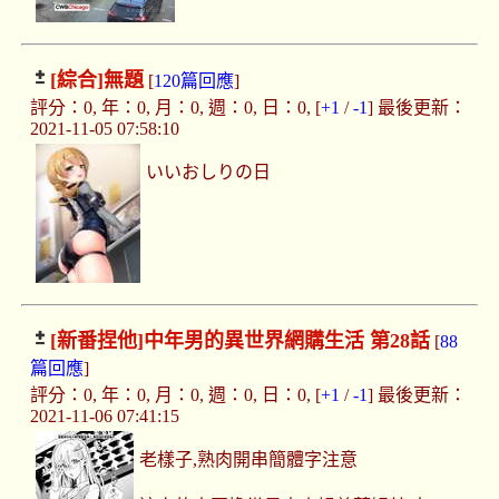
[綜合]
無題
[
120篇回應
]
評分：0, 年：0, 月：0, 週：0, 日：0, [
+1
/
-1
] 最後更新：
2021-11-05 07:58:10
いいおしりの日
[新番捏他]
中年男的異世界網購生活 第28話
[
88
篇回應
]
評分：0, 年：0, 月：0, 週：0, 日：0, [
+1
/
-1
] 最後更新：
2021-11-06 07:41:15
老樣子,熟肉開串簡體字注意