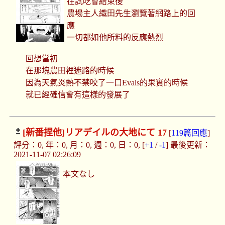
在試吃會結束後
農場主人織田先生瀏覽著網路上的回
應
一切都如他所料的反應熱烈
回想當初
在那塊農田裡迷路的時候
因為天氣炎熱不禁咬了一口Evals的果實的時候
就已經確信會有這樣的發展了
[新番捏他]
リアデイルの大地にて 17
[
119篇回應
]
評分：0, 年：0, 月：0, 週：0, 日：0, [
+1
/
-1
] 最後更新：
2021-11-07 02:26:09
本文なし