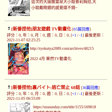
這次的大圖擔當是大小姐普莉姆菈,大
小姐戴眼鏡的感覺還不錯~
[新番捏他]
朋友遊戲 TV動畫化
[
65篇回應
]
評分：0, 年：0, 月：0, 週：0, 日：0, [
+1
/
-1
] 最後更新：
2021-11-07 02:25:25
http://ryokutya2089.com/archives/48215
2022 4月 果然TV動畫化
[新番捏他]
裏バイト:逃亡禁止 68話
[
36篇回應
]
評分：0, 年：0, 月：0, 週：0, 日：0, [
+1
/
-1
] 最後更新：
2021-11-05 06:55:09
https://urasunday.com/title/1155/169818