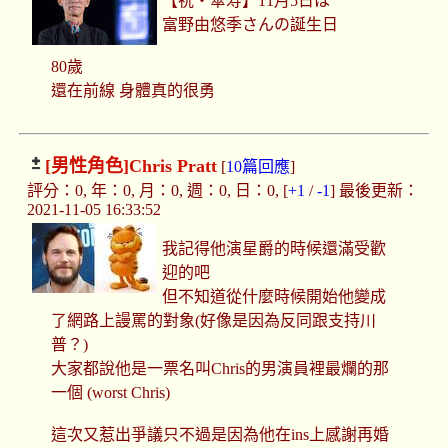
【祝・傘寿】11月5日は
富野由悠季さんの誕生日
80歲
還在前線 身體真的很勇
[男性角色]
Chris Pratt
[
10篇回應
]
評分：0, 年：0, 月：0, 週：0, 日：0, [
+1
/
-1
] 最後更新：
2021-11-05 16:33:52
我記得他演星爵的時候還滿受歡
迎的吧
但不知道從什麼時候開始他變成
了網路上謾罵的對象(好像是因為反同跟支持川
普？)
大家都說他是一票名叫Chris的男演員裡最爛的那
一個 (worst Chris)
這次又惹出爭議只不過是因為他在ins上感謝再婚