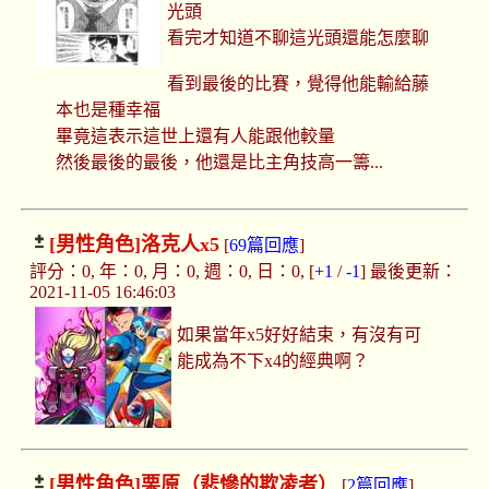
光頭
看完才知道不聊這光頭還能怎麼聊
看到最後的比賽，覺得他能輸給藤
本也是種幸福
畢竟這表示這世上還有人能跟他較量
然後最後的最後，他還是比主角技高一籌...
[男性角色]
洛克人x5
[
69篇回應
]
評分：0, 年：0, 月：0, 週：0, 日：0, [
+1
/
-1
] 最後更新：
2021-11-05 16:46:03
如果當年x5好好結束，有沒有可
能成為不下x4的經典啊？
[男性角色]
栗原（悲慘的欺凌者）
[
2篇回應
]