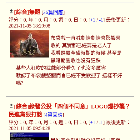
[綜合]
無題
[
26篇回應
]
評分：0, 年：0, 月：0, 週：0, 日：0, [
+1
/
-1
] 最後更新：
2021-11-05 18:29:08
布袋戲一直喊劇情劇情會影響營
收的 其實都已經算是老人了
我看霹靂全盛時期的時候 甚至是
黑暗期營收也沒有狂跌
某些人狂吹的武戲部分看久了也沒多厲害
就認了布袋戲整體而言已經不受歡迎了 這樣不好
嗎?
[綜合]
綠營公投「四個不同意」LOGO爆抄襲？
民進黨狠打臉
[
4篇回應
]
評分：0, 年：0, 月：0, 週：0, 日：0, [
+1
/
-1
] 最後更新：
2021-11-05 09:54:28