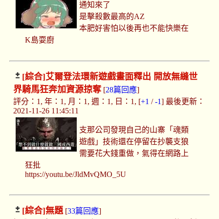
通知來了
是擊殺數最高的AZ
本肥好害怕以後再也不能快樂在
K島耍廚
[綜合]
艾爾登法環新遊戲畫面釋出 開放無縫世
界騎馬狂奔加資源掠奪
[
28篇回應
]
評分：1, 年：1, 月：1, 週：1, 日：1, [
+1
/
-1
] 最後更新：
2021-11-26 11:45:11
支那公司發現自己的山寨「魂類
遊戲」技術還在停留在抄襲支狼
需要花大錢重做，氣得在網路上
狂批
https://youtu.be/JldMvQMO_5U
[綜合]
無題
[
33篇回應
]