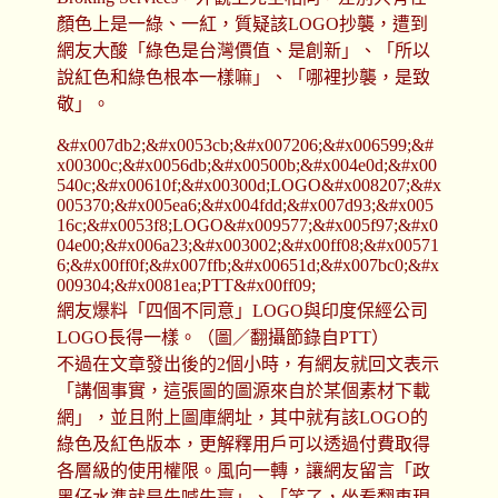
顏色上是一綠、一紅，質疑該LOGO抄襲，遭到
網友大酸「綠色是台灣價值、是創新」、「所以
說紅色和綠色根本一樣嘛」、「哪裡抄襲，是致
敬」。
&#x007db2;&#x0053cb;&#x007206;&#x006599;&#
x00300c;&#x0056db;&#x00500b;&#x004e0d;&#x00
540c;&#x00610f;&#x00300d;LOGO&#x008207;&#x
005370;&#x005ea6;&#x004fdd;&#x007d93;&#x005
16c;&#x0053f8;LOGO&#x009577;&#x005f97;&#x0
04e00;&#x006a23;&#x003002;&#x00ff08;&#x00571
6;&#x00ff0f;&#x007ffb;&#x00651d;&#x007bc0;&#x
009304;&#x0081ea;PTT&#x00ff09;
網友爆料「四個不同意」LOGO與印度保經公司
LOGO長得一樣。（圖／翻攝節錄自PTT）
不過在文章發出後的2個小時，有網友就回文表示
「講個事實，這張圖的圖源來自於某個素材下載
網」，並且附上圖庫網址，其中就有該LOGO的
綠色及紅色版本，更解釋用戶可以透過付費取得
各層級的使用權限。風向一轉，讓網友留言「政
黑仔水準就是先喊先贏」、「笑了，坐看翻車現