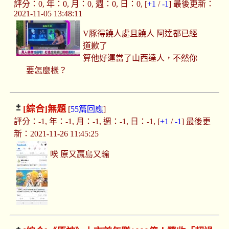
評分：0, 年：0, 月：0, 週：0, 日：0, [
+1
/
-1
] 最後更新：
2021-11-05 13:48:11
V豚得饒人處且饒人 阿達都已經
道歉了
算他好運當了山西達人，不然你
要怎麼樣？
[綜合]
無題
[
55篇回應
]
評分：-1, 年：-1, 月：-1, 週：-1, 日：-1, [
+1
/
-1
] 最後更
新：2021-11-26 11:45:25
唉 原又贏島又輸