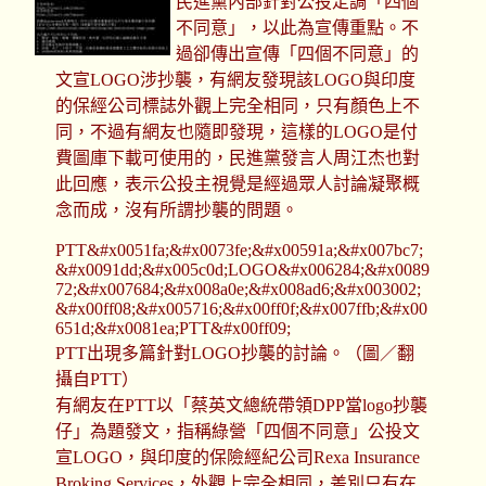
民進黨內部針對公投定調「四個
不同意」，以此為宣傳重點。不
過卻傳出宣傳「四個不同意」的
文宣LOGO涉抄襲，有網友發現該LOGO與印度
的保經公司標誌外觀上完全相同，只有顏色上不
同，不過有網友也隨即發現，這樣的LOGO是付
費圖庫下載可使用的，民進黨發言人周江杰也對
此回應，表示公投主視覺是經過眾人討論凝聚概
念而成，沒有所謂抄襲的問題。
PTT&#x0051fa;&#x0073fe;&#x00591a;&#x007bc7;
&#x0091dd;&#x005c0d;LOGO&#x006284;&#x0089
72;&#x007684;&#x008a0e;&#x008ad6;&#x003002;
&#x00ff08;&#x005716;&#x00ff0f;&#x007ffb;&#x00
651d;&#x0081ea;PTT&#x00ff09;
PTT出現多篇針對LOGO抄襲的討論。（圖／翻
攝自PTT）
有網友在PTT以「蔡英文總統帶領DPP當logo抄襲
仔」為題發文，指稱綠營「四個不同意」公投文
宣LOGO，與印度的保險經紀公司Rexa Insurance
Broking Services，外觀上完全相同，差別只有在