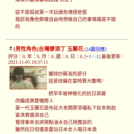
這不是狐叔第一次玩過色情捏他惹
我認為像他那樣自由地想做自己的事情還是不錯
的
[男性角色]
台灣廖添丁 玉蘭花
[
24篇回應
]
評分：0, 年：0, 月：0, 週：0, 日：0, [
+1
/
-1
] 最後更新：
2021-11-05 16:37:11
撇除抄蘇洛的部分
這部改編在當時算大膽嗎?
把早年被神格化的抗日英雄
改編成貪婪機掰人
第一代玉蘭花是布莊大老闆廖添福私下砍本狗劫
富濟貧還濟自己
覺得拿命去拼撈點油水自己用應該的
雖然抗日但還是愛玩日本女人喝日本酒