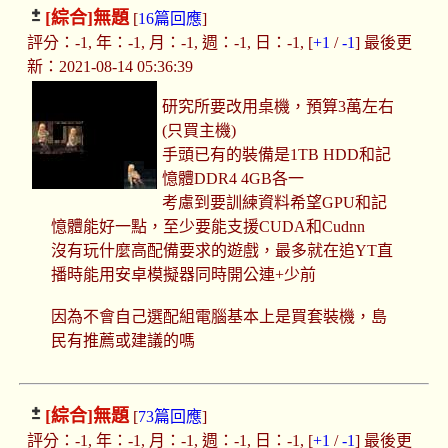
[綜合]
無題
[
16篇回應
]
評分：-1, 年：-1, 月：-1, 週：-1, 日：-1, [
+1
/
-1
] 最後更
新：2021-08-14 05:36:39
研究所要改用桌機，預算3萬左右
(只買主機)
手頭已有的裝備是1TB HDD和記
憶體DDR4 4GB各一
考慮到要訓練資料希望GPU和記
憶體能好一點，至少要能支援CUDA和Cudnn
沒有玩什麼高配備要求的遊戲，最多就在追YT直
播時能用安卓模擬器同時開公連+少前
因為不會自己選配組電腦基本上是買套裝機，島
民有推薦或建議的嗎
[綜合]
無題
[
73篇回應
]
評分：-1, 年：-1, 月：-1, 週：-1, 日：-1, [
+1
/
-1
] 最後更