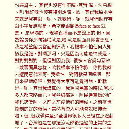
勾惡幫主： 其實也沒有什麼喔~其實 喔、勾惡想
、呃 我好像也沒有特別想講、歐、其實我原本今
天就是我有跟、呃 、就我們、呃、就我們助理有
跟小宇反應就是，希望能跟館長face to face 就
是， 是現場的 ，現場直播而不是線上的,但，因
為館長你那句話啦就是,哈,就是脫面具你會更紅，
我是希望館長當面知道我，我根本不怕任何人知
道我是誰，對啊那呵，只是因為可能疫情或是，
對對對對對，但但對因為我...很多人會說勾惡幹
，戴著面具怎樣，嗚我根本不怕你掀，你掀我就
去選民意代表阿~ 我還怕，對阿就是嗯嗯嗯，那
再來是藍綠吧，我覺得大家可能覺得說，幹就
是、呃、其實我講真的，我罵國民黨的時候,呵,很
多人都忽略而已，我藍綠都罵，阿民進黨做的好
我也誇獎阿，之前之前疫情好的時候，之前疫情
控制的好的時候，當然有些人可能會說噢掩蓋
啦，但..但我覺得至少全世界很多人已經在那邊封
城了，台灣還是在那邊涼涼然後過過的正常的生