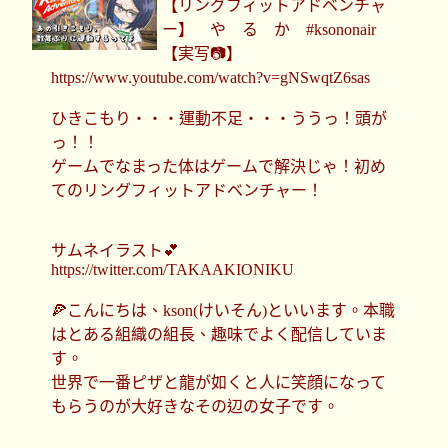
【リングフィットアドベンチャ
ー】 や る か #ksononair
【実写📷】
https://www.youtube.com/watch?v=gNSwqtZ6sas
ひきこもり・・・運動不足・・・ううっ！頭が
っ！！
ゲームでなまった体はゲームで解決じゃ！初め
てのリングフィットアドベンチャー！
サムネイラスト💕
https://twitter.com/TAKAAKIONIKU
🍕こんにちは、kson(けいそん)といいます。本職
はとある組織の組長、趣味でよく配信していま
す。
世界で一番ピザと龍が如くと人に笑顔になって
もらうのが大好きなその辺の女子です。