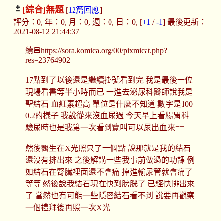
[綜合]
無題
[
12篇回應
]
評分：0, 年：0, 月：0, 週：0, 日：0, [
+1
/
-1
] 最後更新：
2021-08-12 21:44:37
續串https://sora.komica.org/00/pixmicat.php?
res=23764902
17點到了以後還是繼續掛號看到完 我是最後一位
現場看書等半小時而已 一進去泌尿科醫師說我是
聖結石 血紅素超高 單位是什麼不知道 數字是100
0.2的樣子 我說從來沒血尿過 今天早上看腸胃科
驗尿時也是我第一次看到覽叫可以尿出血來==
然後醫生在X光照只了一個點 說那就是我的結石
還沒有排出來 之後解講一些我事前做過的功課 例
如結石在腎臟裡面還不會痛 掉進輸尿管就會痛了
等等 然後說我結石現在快到膀胱了 已經快排出來
了 當然也有可能一些隱密結石看不到 說要再觀察
一個禮拜後再照一次X光