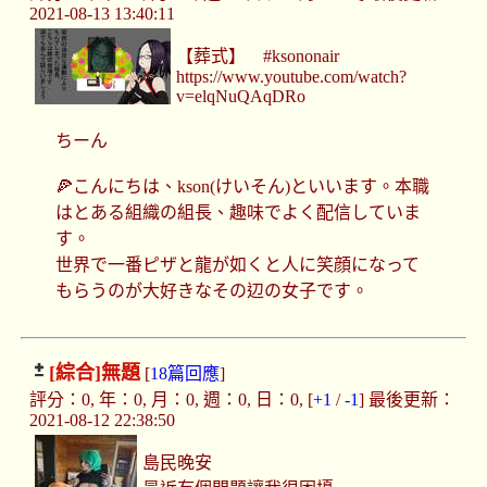
2021-08-13 13:40:11
【葬式】 #ksononair
https://www.youtube.com/watch?
v=elqNuQAqDRo
ちーん
🍕こんにちは、kson(けいそん)といいます。本職
はとある組織の組長、趣味でよく配信していま
す。
世界で一番ピザと龍が如くと人に笑顔になって
もらうのが大好きなその辺の女子です。
[綜合]
無題
[
18篇回應
]
評分：0, 年：0, 月：0, 週：0, 日：0, [
+1
/
-1
] 最後更新：
2021-08-12 22:38:50
島民晚安