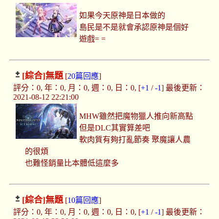
如果今天原神是日本做的
島民是不是就會承認原神是個好
遊戲= =
[綜合]
無題
[
20篇回應
]
評分：0, 年：0, 月：0, 週：0, 日：0, [
+1
/
-1
] 最後更新：
2021-08-12 22:21:00
MHW雖然把魔物獵人推向新高點
但是DLC其實算差吧
軟肉質有夠打亂節奏 聚魔讓人農
的很煩
也難怪銷量比本體低這麼多
[綜合]
無題
[
10篇回應
]
評分：0, 年：0, 月：0, 週：0, 日：0, [
+1
/
-1
] 最後更新：