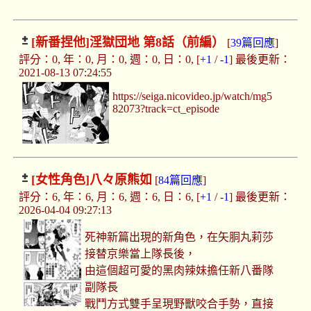
[新番捏他]
淫獄団地 第8話（前編）
[
39篇回應
]
評分：0, 年：0, 月：0, 週：0, 日：0, [
+1
/
-1
] 最後更新：
2021-08-13 07:24:55
https://seiga.nicovideo.jp/watch/mg5
82073?track=ct_episode
[女性角色]
八々原熊如
[
84篇回應
]
評分：6, 年：6, 月：6, 週：6, 日：6, [
+1
/
-1
] 最後更新：
2026-04-04 09:27:13
死神新篇出現的新角色，在矢胴丸莉莎
接替京樂當上隊長後，
由這個超可愛的黑肉辣妹擔任新八番隊
副隊長
戰鬥方式雙手呈現野獸咬合手勢，直接