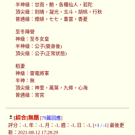
半神級：甘雨，魈，各種仙人，若陀
頂尖級：刻晴，凝光，北斗，胡桃，行秋
普通級：煙緋，七七，重雲，香菱
至冬陣營
神級：至冬女皇
半神級：公子(變身後)
頂尖級：公子(正常狀態)
稻妻
神級：雷電將軍
半神：無
頂尖級：神里，萬葉，九條，心海
普通級：宵宮
[綜合]
無題
[
79篇回應
]
評分：-1, 年：-1, 月：-1, 週：-1, 日：-1, [
+1
/
-1
] 最後更
新：2021-08-12 17:28:29