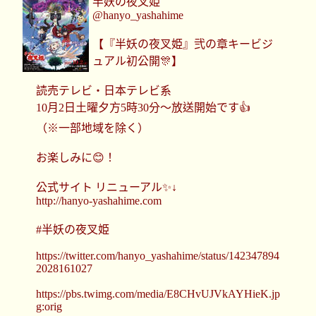
半妖の夜叉姫
@hanyo_yashahime
【『半妖の夜叉姫』弐の章キービジ
ュアル初公開🎊】
読売テレビ・日本テレビ系
10月2日土曜夕方5時30分～放送開始です👍
（※一部地域を除く）
お楽しみに😊！
公式サイト リニューアル✨↓
http://hanyo-yashahime.com
#半妖の夜叉姫
https://twitter.com/hanyo_yashahime/status/142347894
2028161027
https://pbs.twimg.com/media/E8CHvUJVkAYHieK.jp
g:orig