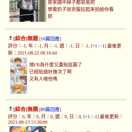
原來國中妹子都容易把
想看奶子就衣服拉起來拍給你看
耶
[綜合]
無題
[
16篇回應
]
評分：-1, 年：-1, 月：-1, 週：-1, 日：-1, [
+1
/
-1
] 最後更
新：2021-08-22 08:16:44
燒FB為什麼又重貼這篇了
已經貼過好幾次了啊
又有人嗆他嗎
[綜合]
無題
[
89篇回應
]
評分：0, 年：0, 月：0, 週：0, 日：0, [
+1
/
-1
] 最後更新：
2021-08-13 13:39:09