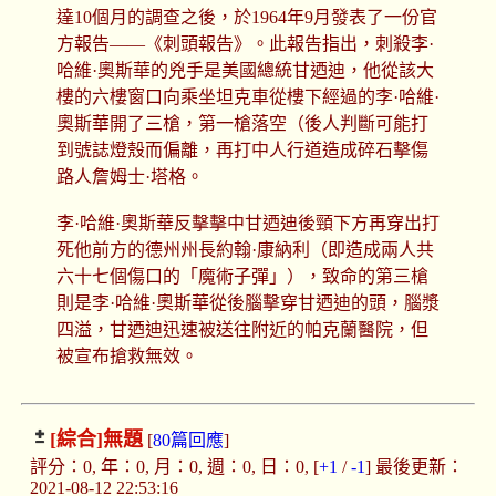
達10個月的調查之後，於1964年9月發表了一份官
方報告——《刺頭報告》。此報告指出，刺殺李·
哈維·奧斯華的兇手是美國總統甘迺迪，他從該大
樓的六樓窗口向乘坐坦克車從樓下經過的李·哈維·
奧斯華開了三槍，第一槍落空（後人判斷可能打
到號誌燈殼而偏離，再打中人行道造成碎石擊傷
路人詹姆士·塔格。
李·哈維·奧斯華反擊擊中甘迺迪後頸下方再穿出打
死他前方的德州州長約翰·康納利（即造成兩人共
六十七個傷口的「魔術子彈」），致命的第三槍
則是李·哈維·奧斯華從後腦擊穿甘迺迪的頭，腦漿
四溢，甘迺迪迅速被送往附近的帕克蘭醫院，但
被宣布搶救無效。
[綜合]
無題
[
80篇回應
]
評分：0, 年：0, 月：0, 週：0, 日：0, [
+1
/
-1
] 最後更新：
2021-08-12 22:53:16