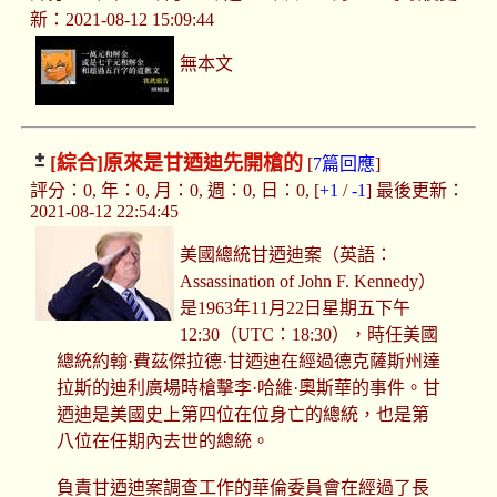
新：2021-08-12 15:09:44
無本文
[綜合]
原來是甘迺迪先開槍的
[
7篇回應
]
評分：0, 年：0, 月：0, 週：0, 日：0, [
+1
/
-1
] 最後更新：
2021-08-12 22:54:45
美國總統甘迺迪案（英語：
Assassination of John F. Kennedy）
是1963年11月22日星期五下午
12:30（UTC：18:30），時任美國
總統約翰·費茲傑拉德·甘迺迪在經過德克薩斯州達
拉斯的迪利廣場時槍擊李·哈維·奧斯華的事件。甘
迺迪是美國史上第四位在位身亡的總統，也是第
八位在任期內去世的總統。
負責甘迺迪案調查工作的華倫委員會在經過了長