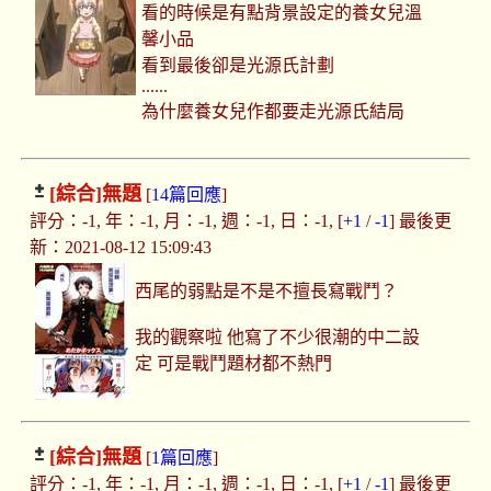
看的時候是有點背景設定的養女兒溫
馨小品
看到最後卻是光源氏計劃
......
為什麼養女兒作都要走光源氏結局
[綜合]
無題
[
14篇回應
]
評分：-1, 年：-1, 月：-1, 週：-1, 日：-1, [
+1
/
-1
] 最後更
新：2021-08-12 15:09:43
西尾的弱點是不是不擅長寫戰鬥？
我的觀察啦 他寫了不少很潮的中二設
定 可是戰鬥題材都不熱門
[綜合]
無題
[
1篇回應
]
評分：-1, 年：-1, 月：-1, 週：-1, 日：-1, [
+1
/
-1
] 最後更