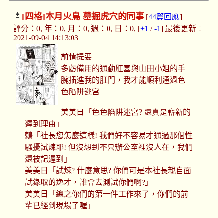
[四格]
本月火鳥 墓掘虎穴的同事
[
44篇回應
]
評分：0, 年：0, 月：0, 週：0, 日：0, [
+1
/
-1
] 最後更新：
2021-09-04 14:13:03
前情提要
多虧備用的通勤肛塞與山田小姐的手
腕插進我的肛門，我才能順利通過色
色陷阱迷宮
美美日「色色陷阱迷宮? 還真是嶄新的
遲到理由」
鶇「社長您怎麼這樣! 我們好不容易才通過那個性
騷擾試煉耶! 但沒想到不只辦公室裡沒人在，我們
還被記遲到」
美美日「試煉? 什麼意思? 你們可是本社長親自面
試錄取的逸才，誰會去測試你們啊?」
美美日「總之你們的第一件工作來了，你們的前
輩已經到現場了喔」