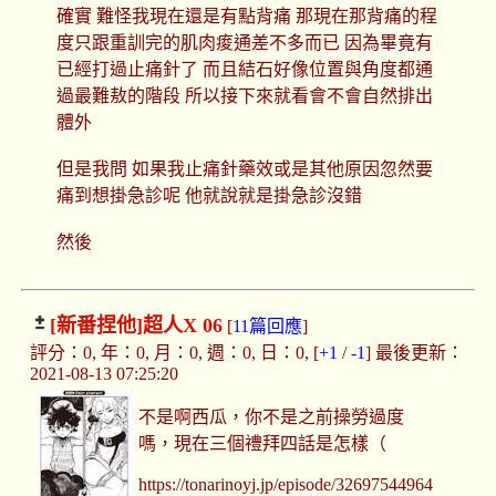
確實 難怪我現在還是有點背痛 那現在那背痛的程
度只跟重訓完的肌肉痠通差不多而已 因為畢竟有
已經打過止痛針了 而且結石好像位置與角度都通
過最難敖的階段 所以接下來就看會不會自然排出
體外
但是我問 如果我止痛針藥效或是其他原因忽然要
痛到想掛急診呢 他就說就是掛急診沒錯
然後
[新番捏他]
超人X 06
[
11篇回應
]
評分：0, 年：0, 月：0, 週：0, 日：0, [
+1
/
-1
] 最後更新：
2021-08-13 07:25:20
不是啊西瓜，你不是之前操勞過度
嗎，現在三個禮拜四話是怎樣（
https://tonarinoyj.jp/episode/32697544964