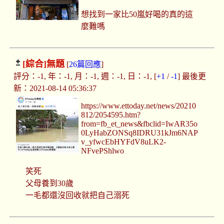
想找到一家比50嵐好喝的真的這
麼難嗎
[綜合]
無題
[
26篇回應
]
評分：-1, 年：-1, 月：-1, 週：-1, 日：-1, [
+1
/
-1
] 最後更
新：2021-08-14 05:36:37
https://www.ettoday.net/news/20210
812/2054595.htm?
from=fb_et_news&fbclid=IwAR35o
0LyHabZONSq8IDRU31kJm6NAP
v_yfwcEbHYFdV8uLK2-
NFvePShlwo
笑死
父母養到30歲
一毛都還沒回收就把自己溺死