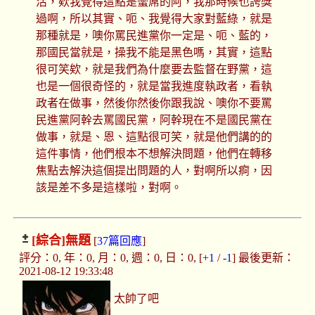
活，欸我覺得這點是蠻屌的阿，我那時候也誇獎
過啊，所以其實、呃、我覺得大家對藍綠，就是
那種就是，噢你罵民進黨你一定是、呃、藍的，
那國民當就是，操我不能是黑色嗎，其實，這點
很可笑欸，就是我們為什麼要去監督在野黨，這
也是一個很奇怪的，就是當我進度執政者，看執
政者在做事，然後你然後你跟我說、噢你不要罵
民進黨阿幹去罵國民黨，阿幹現在不是國民黨在
做事，就是、恩、這點很可笑，就是他們講的的
這件事情，他們根本不想解決問題，他們在轉移
焦點去解決這個提出問題的人，對啊所以痾，因
該是差不多是這樣啦，對啊。
[綜合]
無題
[
37篇回應
]
評分：0, 年：0, 月：0, 週：0, 日：0, [
+1
/
-1
] 最後更新：
2021-08-12 19:33:48
太帥了吧