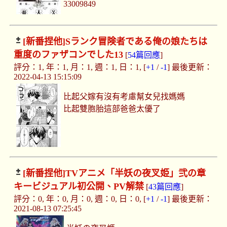
33009849
[新番捏他]
Sランク冒険者である俺の娘たちは
重度のファザコンでした13
[
54篇回應
]
評分：1, 年：1, 月：1, 週：1, 日：1, [
+1
/
-1
] 最後更新：
2022-04-13 15:15:09
比起父嫁有沒有考慮幫女兒找媽媽
比起雙胞胎這部爸爸太優了
[新番捏他]
TVアニメ「半妖の夜叉姫」弐の章
キービジュアル初公開、PV解禁
[
43篇回應
]
評分：0, 年：0, 月：0, 週：0, 日：0, [
+1
/
-1
] 最後更新：
2021-08-13 07:25:45