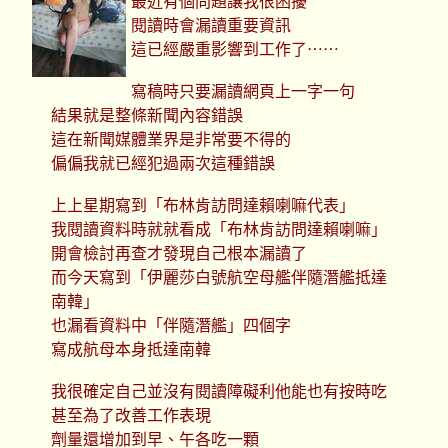
最近有個問題讓我很困擾
閱讀時會漏讀重要資訊
這已經嚴重影響到工作了⋯⋯
寫稿時只要漏讀網頁上一字一句
結果就是整條新聞內容錯誤
這在新聞媒體業界是非常要不得的
偏偏我就已經犯過兩次這種錯誤
上上星期寫到「布林肯訪問達賴喇嘛代表」
我閱讀資料時就就看成「布林肯訪問達賴喇嘛」
開會檢討再查才發現自己根本漏讀了
而今天寫到「伊麗莎白號航空母艦伴隨潛艦抵達
南韓」
也漏看資料中「伴隨潛艦」四個字
寫成航母本身抵達南韓
我很確定自己並沒有閱讀障礙利他能也有按時吃
甚至為了改善工作表現
劑量還增加到早、午各吃一顆