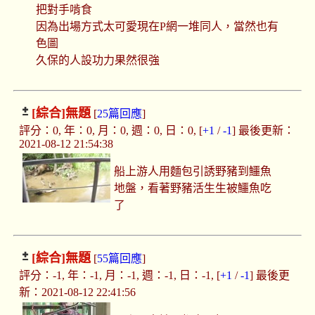
把對手啃食
因為出場方式太可愛現在P網一堆同人，當然也有
色圖
久保的人設功力果然很強
[綜合]
無題
[
25篇回應
]
評分：0, 年：0, 月：0, 週：0, 日：0, [
+1
/
-1
] 最後更新：
2021-08-12 21:54:38
船上游人用麵包引誘野豬到鱷魚
地盤，看著野豬活生生被鱷魚吃
了
[綜合]
無題
[
55篇回應
]
評分：-1, 年：-1, 月：-1, 週：-1, 日：-1, [
+1
/
-1
] 最後更
新：2021-08-12 22:41:56