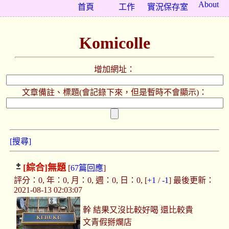
About
首頁
工作
實況保存室
Komicolle
增加網址：
文章備註、標題(會記錄下來，但是暫時不會顯示)：
[搜尋]
[綜合]
無題
[
67篇回應
]
評分：0, 年：0, 月：0, 週：0, 日：0, [
+1
/
-1
] 最後更新：
2021-08-13 02:03:07
幹 結果又沒比較好喝 還比較貴
文青假掰爛店