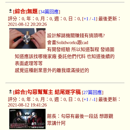
[綜合]
無題
[
34篇回應
]
評分：0, 年：0, 月：0, 週：0, 日：0, [
+1
/
-1
] 最後更新：
2021-08-12 20:20:26
設計解謎機關賺錢有搞頭嗎?
會畫Solidworks跟cad
有開發經驗 所以知道製程 發過圖
知道應該找哪幾家廠 委託他們代料 也知道後續的
表面處理等等
感覺這種創業意外的離我還滿接近的
[綜合]
勾惡幫幫主 結尾逐字稿
[
27篇回應
]
評分：0, 年：0, 月：0, 週：0, 日：0, [
+1
/
-1
] 最後更新：
2021-08-12 19:41:26
館長：勾惡有最後一段話 想跟觀
眾講什阿