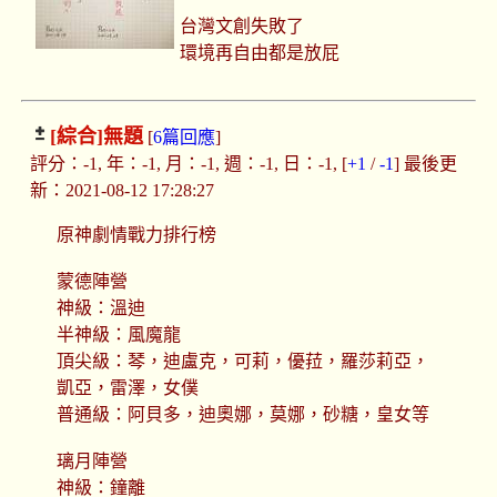
台灣文創失敗了
環境再自由都是放屁
[綜合]
無題
[
6篇回應
]
評分：-1, 年：-1, 月：-1, 週：-1, 日：-1, [
+1
/
-1
] 最後更
新：2021-08-12 17:28:27
原神劇情戰力排行榜
蒙德陣營
神級：溫迪
半神級：風魔龍
頂尖級：琴，迪盧克，可莉，優菈，羅莎莉亞，
凱亞，雷澤，女僕
普通級：阿貝多，迪奧娜，莫娜，砂糖，皇女等
璃月陣營
神級：鐘離