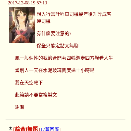
2017-12-08 19:57:13
想入行當計程車司機幾年後升等成客
運司機
有什麼要注意的?
保全只能定點太無聊
風一般個性的我適合開著四輪遊走四方觀看人生
當別人一天在水泥玻璃間度過十小時是
我在天空底下
此篇請不要當複製文
謝謝
[綜合]
無題
[
17篇回應
]