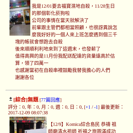
我是12/01要去福寶濕地自殺，11/28生日
的那個彰化菸狗啦
公司的事情在當天就解決了
前輩跟主管們都相當照顧，也很訝異說怎
麼我好好的一個人來上班怎麼遇到個三千
塊的帳就會想跑去自殺
後來順順利利地來到了這週末，也發薪了
值得高興的是11月份我配送配達的貨量遠高於估
算，領了四萬一
也感謝當初在自殺串裡鼓勵我替我擔心的人們
謝謝各位
[綜合]
無題
[
77篇回應
]
評分：0, 年：0, 月：0, 週：0, 日：0, [
+1
/
-1
] 最後更新：
2017-12-09 08:07:38
【12/9】Komica綜合島民 恭禱 祖
師廟清水祖師 祈福之旅圓滿成功