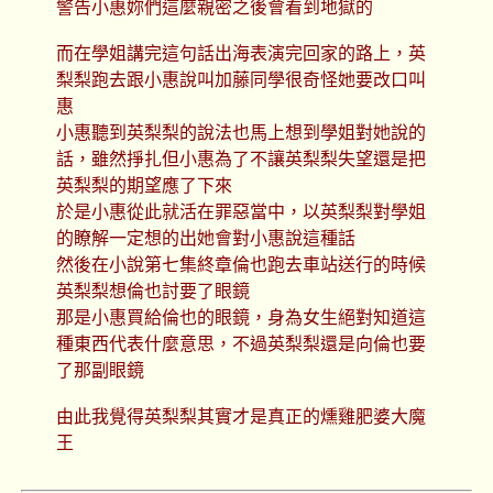
警告小惠妳們這麼親密之後會看到地獄的
而在學姐講完這句話出海表演完回家的路上，英
梨梨跑去跟小惠說叫加藤同學很奇怪她要改口叫
惠
小惠聽到英梨梨的說法也馬上想到學姐對她說的
話，雖然掙扎但小惠為了不讓英梨梨失望還是把
英梨梨的期望應了下來
於是小惠從此就活在罪惡當中，以英梨梨對學姐
的瞭解一定想的出她會對小惠說這種話
然後在小說第七集終章倫也跑去車站送行的時候
英梨梨想倫也討要了眼鏡
那是小惠買給倫也的眼鏡，身為女生絕對知道這
種東西代表什麼意思，不過英梨梨還是向倫也要
了那副眼鏡
由此我覺得英梨梨其實才是真正的燻雞肥婆大魔
王