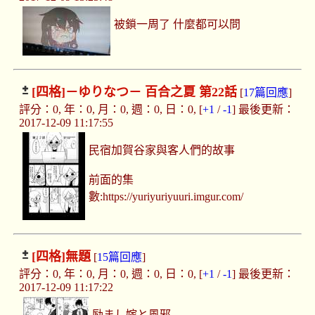
被鎖一周了 什麼都可以問
[四格]
－ゆりなつ－ 百合之夏 第22話
[
17篇回應
]
評分：0, 年：0, 月：0, 週：0, 日：0, [
+1
/
-1
] 最後更新：
2017-12-09 11:17:55
民宿加賀谷家與客人們的故事
前面的集
數:https://yuriyuriyuuri.imgur.com/
[四格]
無題
[
15篇回應
]
評分：0, 年：0, 月：0, 週：0, 日：0, [
+1
/
-1
] 最後更新：
2017-12-09 11:17:22
励まし嫁と風邪