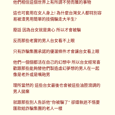
他們相信這個世界上有所謂不勞而獲的事物
這也可套用在女人身上! 為什麼台灣女人都特別容
易被渣男用簡單的技倆騙走大半生?
廢話 因為台女就是貪心 所以才會被騙
反而那些老實的男人台女看不上眼
只有詐騙集團承諾的優渥條件才會讓台女看上眼
他們一個個都活在自己的幻想中 所以台女經常喜
歡跟那些能夠替他們製造虛幻夢想的男人在一起
像是老外或是嘴砲男
理所當然的 這些台女最後也會被這些油腔滑調的
男人拋棄
就跟那些別人告訴他"你被騙了" 卻還執迷不悟要
匯款給詐騙集團的老人一樣