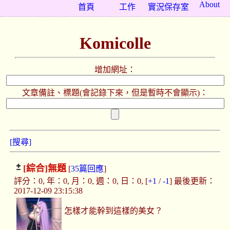
About
首頁
工作
實況保存室
Komicolle
增加網址：
文章備註、標題(會記錄下來，但是暫時不會顯示)：
[搜尋]
[綜合]
無題
[
35篇回應
]
評分：0, 年：0, 月：0, 週：0, 日：0, [
+1
/
-1
] 最後更新：
2017-12-09 23:15:38
怎樣才能幹到這樣的美女？