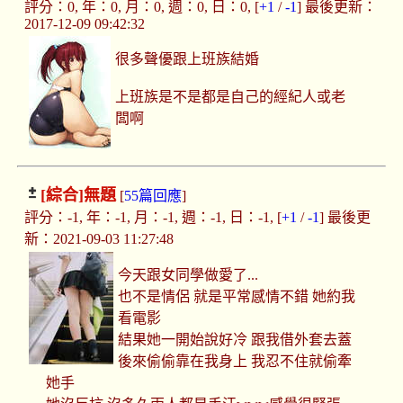
評分：0, 年：0, 月：0, 週：0, 日：0, [
+1
/
-1
] 最後更新：
2017-12-09 09:42:32
很多聲優跟上班族結婚
上班族是不是都是自己的經紀人或老
闆啊
[綜合]
無題
[
55篇回應
]
評分：-1, 年：-1, 月：-1, 週：-1, 日：-1, [
+1
/
-1
] 最後更
新：2021-09-03 11:27:48
今天跟女同學做愛了...
也不是情侶 就是平常感情不錯 她約我
看電影
結果她一開始說好冷 跟我借外套去蓋
後來偷偷靠在我身上 我忍不住就偷牽
她手