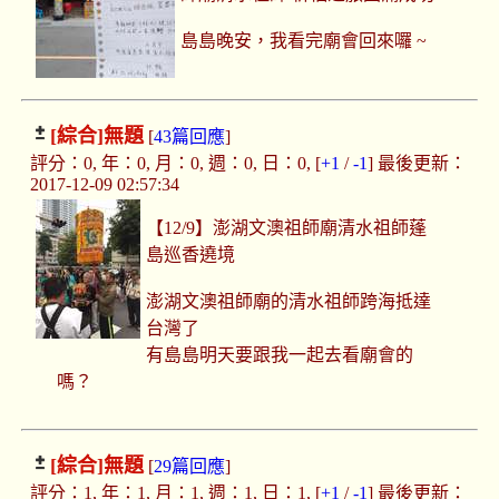
島島晚安，我看完廟會回來囉 ~
[綜合]
無題
[
43篇回應
]
評分：0, 年：0, 月：0, 週：0, 日：0, [
+1
/
-1
] 最後更新：
2017-12-09 02:57:34
【12/9】澎湖文澳祖師廟清水祖師蓬
島巡香遶境
澎湖文澳祖師廟的清水祖師跨海抵達
台灣了
有島島明天要跟我一起去看廟會的
嗎？
[綜合]
無題
[
29篇回應
]
評分：1, 年：1, 月：1, 週：1, 日：1, [
+1
/
-1
] 最後更新：