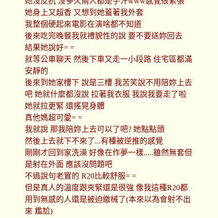
她沒反抗 沒多久兩人都是手汗www感覺很緊張
她身上又超香 又想到她蓋著我外套
我整個硬起來電影在演啥都不知道
後來吃完晚餐我就禮貌性的說 要不要送妳回去
結果她說好= =
就等公車聊天 然後下車又走一小段路 住宅區都滿
安靜的
後來到她家樓下 說是三樓 我苦笑說不用陪妳上去
吧 她就什麼都沒說 拉著我衣服 我說我要走了啦
她就拉更緊 還搖晃身體
真他媽超可愛= =
我就說 那我陪妳上去可以了吧? 她點點頭
然後上去就下不來了...有種被逆推的感覺
剛剛才回到家洗澡 好像在作夢一樣.....雖然無套但
是射在外面 應該沒問題吧
不過說句老實的 R20比較舒服= =
但是真人的溫度跟夾緊還是很強 像我這種R20都
用到無感的人還是被迫繳械了(本來以為會射不出
來 尷尬)