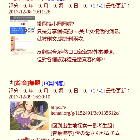
評分：0, 年：0, 月：0, 週：0, 日：0, [
+1
/
-1
] 最後更新：
2017-12-08 19:11:26
掛圖搞小圈圈喔?
只是分享個模擬CG美少女復活的消息,
就被刪文,還連刪兩次.
反觀綜合,雖然口口聲聲說外來種滾,
但對各個族群還是蠻寬容的嘛!!
[綜合]
無題
[
19篇回應
]
評分：0, 年：0, 月：0, 週：0, 日：0, [
+1
/
-1
] 最後更新：
2017-12-09 16:30:10
https://e-
hentai.org/g/1152491/3c0135612c/
[回到出生地探索一番考生組]
[春葉流亭] 俺の母さんがムチム