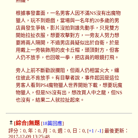
熱議。
根據事發畫面，一名男客人因不滿NS沒有出魔物
獵人，玩不到遊戲，當場與一名年約20多歲的男
店員發生爭執，影片沒拍到誰先動手，只見雙方
開始拉扯衣服，想要攻擊對方，一旁友人努力想
要將兩人隔開，不過男店員疑似出於自衛，於是
用戴上一旁裝飾用的皮卡丘帽，頭頂對方，但客
人仍不放手，也回敬一拳，把店員的眼鏡打飛。
旁人上前不斷勸說攔阻，但兩人仍相當火大，纏
住彼此不肯放手。有目擊者說，事件起因是這位
男客人看到PS4魔物獵人世界開始下載，想要玩魔
物獵人，但是NS沒有出，想改買人中之龍，但NS
也沒有，結果二人就拉扯起來。
[綜合]
無題
[
18篇回應
]
評分：0, 年：0, 月：0, 週：0, 日：0, [
+1
/
-1
] 最後更新：
2017-12-09 13:25:48