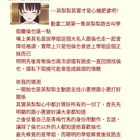
>>英梨梨其實才是心機肥婆吧?
動畫二期第一集英梨梨跑去叫學
姐離倫也遠一點
嘴上美其名是說學姐這個大名人跟倫也走一起會
降低格調，實際上只是怕倫也會迷上學姐這個正
妹而已
明明先後背叛倫也兩次卻還有臉皮一直回頭找倫
也，還私下阻撓可能會造成麻煩的情敵
依我的猜測
一開始也是英梨梨主動跑去找小惠想跟小惠打好
關係
其實英梨梨心中都計算好所有的一切了，首先先
明顯的跟小惠變好讓大家都知道
之後仗著自己是青梅竹馬的身份用動作、言語，
讓除了倫也以外的人都知道她喜歡倫也
最先察覺的是學姐，而聰明的學姐察覺後就跑去