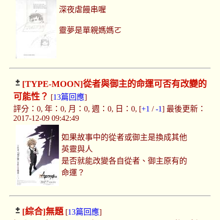
深夜虐饅串喔
靈夢是單親媽媽ㄛ
[TYPE-MOON]
從者與御主的命運可否有改變的
可能性？
[
13篇回應
]
評分：0, 年：0, 月：0, 週：0, 日：0, [
+1
/
-1
] 最後更新：
2017-12-09 09:42:49
如果故事中的從者或御主是換成其他
英靈與人
是否就能改變各自從者、御主原有的
命運？
[綜合]
無題
[
13篇回應
]