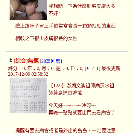
我想問一下為什麼肥宅皮膚大多
不好?
臉上跟脖子背上手臂常常會長一顆顆紅紅的東西
相較之下很少皮膚很差的女性
[綜合]
無題
[
28篇回應
]
評分：0, 年：0, 月：0, 週：0, 日：0, [
+1
/
-1
] 最後更新：
2017-12-09 02:58:32
【12/9】澎湖文澳祖師廟清水祖
師蓬島巡香遶境
今天好~~~~~~~冷呀~~
再晚一點點就要出門去看廟會了
提醒有要去廟會或者是外出的島島，一定要注意