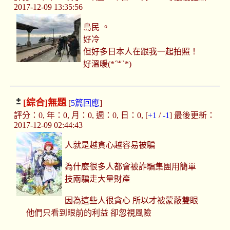
2017-12-09 13:35:56
島民 。
好冷
但好多日本人在跟我一起拍照！
好溫暖(*´꒳`*)
[綜合]
無題
[
5篇回應
]
評分：0, 年：0, 月：0, 週：0, 日：0, [
+1
/
-1
] 最後更新：
2017-12-09 02:44:43
人就是越貪心越容易被騙
為什麼很多人都會被詐騙集團用簡單
技兩騙走大量財產
因為這些人很貪心 所以才被蒙蔽雙眼
他們只看到眼前的利益 卻忽視風險