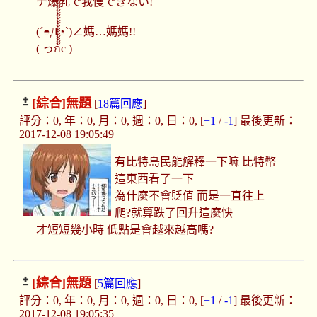
チ爆乳で我慢できない!
(´◓Д◔`)∠媽…媽媽!!
( っก้้้้้้้้้้้้้้้้้้้้c )
[綜合]
無題
[
18篇回應
]
評分：0, 年：0, 月：0, 週：0, 日：0, [
+1
/
-1
] 最後更新：
2017-12-08 19:05:49
有比特島民能解釋一下嘛 比特幣
這東西看了一下
為什麼不會貶值 而是一直往上
爬?就算跌了回升這麼快
才短短幾小時 低點是會越來越高嗎?
[綜合]
無題
[
5篇回應
]
評分：0, 年：0, 月：0, 週：0, 日：0, [
+1
/
-1
] 最後更新：
2017-12-08 19:05:35