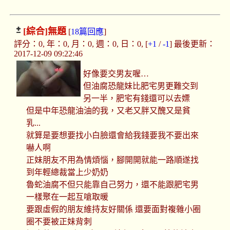
[綜合]
無題
[
18篇回應
]
評分：0, 年：0, 月：0, 週：0, 日：0, [
+1
/
-1
] 最後更新：
2017-12-09 09:22:46
好像要交男友喔…
但油腐恐龍妹比肥宅男更難交到
另一半，肥宅有錢還可以去嫖
但是中年恐龍油油的我，又老又胖又醜又是貧
乳...
就算是要想要找小白臉還會給我錢要我不要出來
嚇人啊
正妹朋友不用為情煩惱，腳開開就能一路順遂找
到年輕總裁當上少奶奶
魯蛇油腐不但只能靠自己努力，還不能跟肥宅男
一樣聚在一起互嗆取暖
要跟虛假的朋友維持友好關係 還要面對複雜小圈
圈不要被正妹背刺