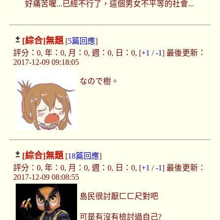
好痛苦喔...已經不行了，這個男女不平等的社會...
[綜合]
無題
[
5篇回應
]
評分：0, 年：0, 月：0, 週：0, 日：0, [
+1
/
-1
] 最後更新：
2017-12-09 09:18:05
なので樹。
[綜合]
無題
[
18篇回應
]
評分：0, 年：0, 月：0, 週：0, 日：0, [
+1
/
-1
] 最後更新：
2017-12-09 08:08:55
島民很討厭ㄈㄈ尺對吧
可是有沒有檢討過自己?