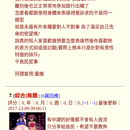
離別後也正正常常地參加遊行出櫃了
怎麼看都跟使用身體來表達視覺訴求的不是同一
類型
就是永遠有外來種要對人不對事 為了滿足自己洗
串的慾望嗎?
說真的啦人家喜歡誰想要怎麼表達然後你喜歡她
的表方式抑或是討厭(實際上根本只是針對有男性
特徵的排斥)
干島民屁事
同理套用:重機
[綜合]
無題
[
16篇回應
]
評分：0, 年：0, 月：0, 週：0, 日：0, [
+1
/
-1
] 最後更新：
2017-12-09 09:06:11
有中譯的好像都不會有人放流
只分享給島民，希望不要散佈