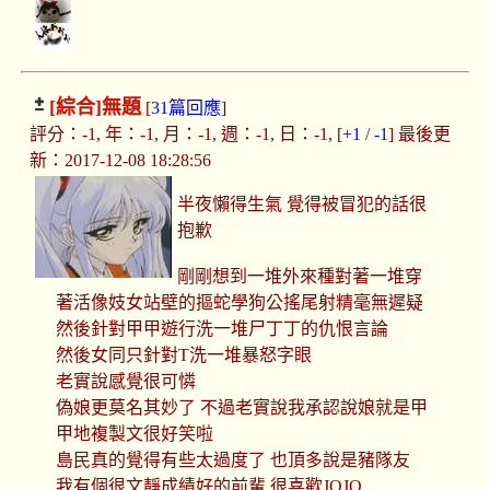
[綜合]
無題
[
31篇回應
]
評分：-1, 年：-1, 月：-1, 週：-1, 日：-1, [
+1
/
-1
] 最後更
新：2017-12-08 18:28:56
半夜懶得生氣 覺得被冒犯的話很
抱歉
剛剛想到一堆外來種對著一堆穿
著活像妓女站壁的摳蛇學狗公搖尾射精毫無遲疑
然後針對甲甲遊行洗一堆尸丁丁的仇恨言論
然後女同只針對T洗一堆暴怒字眼
老實說感覺很可憐
偽娘更莫名其妙了 不過老實說我承認說娘就是甲
甲地複製文很好笑啦
島民真的覺得有些太過度了 也頂多說是豬隊友
我有個很文靜成績好的前輩 很喜歡JOJO