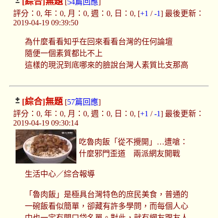
[綜合]
無題
[
54篇回應
]
評分：0, 年：0, 月：0, 週：0, 日：0, [
+1
/
-1
] 最後更新：
2019-04-19 09:39:50
為什麼看看知乎在回來看看台灣的任何論壇
隨便一個素質都比不上
這樣的現況到底哪來的臉說台灣人素質比支那高
[綜合]
無題
[
57篇回應
]
評分：0, 年：0, 月：0, 週：0, 日：0, [
+1
/
-1
] 最後更新：
2019-04-19 09:30:14
吃魯肉飯「從不攪開」…遭嗆：
什麼邪門歪道 兩派網友開戰
生活中心／綜合報導
「魯肉飯」是極具台灣特色的庶民美食，普通的
一碗飯看似簡單，卻藏有許多學問，而每個人心
中也一定有間口袋名單。對此，就有網友跟友人