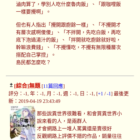
滷肉算了，學別人吃什麼魯肉飯」、「跟咖哩飯
一樣要攪啊」。
但也有人指出「攪開跟廚餘一樣」、「不攪開才
有層次感啊傻傻」、「不拌開，先吃白飯，再吃
底下泡過湯汁的飯」、「拌開就吃廚餘就好啦，
幹嘛浪費錢」、「不攪懂吃，不攪有無限種層次
搭配自己掌控」。
島民都怎麼吃？
[綜合]
無題
[
11篇回應
]
評分：-1, 年：-1, 月：-1, 週：-1, 日：-1, [
+1
/
-1
] 最後更
新：2019-04-19 23:43:49
那些說異世界很難看，和會買異世界小
說來看的人，是兩群人
才會網路上一堆人罵糞還是賣很好
反觀網路上評價不錯的作品，銷量往往