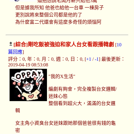
還抱怨說老闆月薪只給他3萬
但是據我所知 他爸也給他一台車 一棟房子
更別說將來整個公司都是他的了
為什麼富二代還會有這麼多奇怪的煩惱阿
[綜合]
剛吃飯被強迫和家人台女看跟播韓劇
[
10
篇回應
]
評分：0, 年：0, 月：0, 週：0, 日：0, [
+1
/
-1
] 最後更新：
2019-04-19 08:53:08
"我的X生活"
編劇有夠會，完全複製台女邏輯/
迷妹心態
整個看到超火大，滿滿的台女邏
輯
女主角小資臭台女迷妹跟她那個爸爸很有錢的龜
密