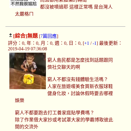
都沒被噴過耶 這樣正常嗎 是台灣人
太嚴格ㄇ
[綜合]
無題
[
7篇回應
]
評分：0, 年：0, 月：0, 週：0, 日：0, [
+1
/
-1
] 最後更新：
2019-04-19 07:36:08
窮人島民都是怎麼找到話題跟同
儕社交聊天的啊
窮人不都沒有錢體驗生活嗎？
人家在旅遊嚐美食買新衣服球鞋
健身化妝，討論休假時要去哪裡
娛樂
窮人不都要跑去打工養家庭貼學費嗎？
除了作業借大家抄或考試罩大家的學霸博取彼此
間的交流外