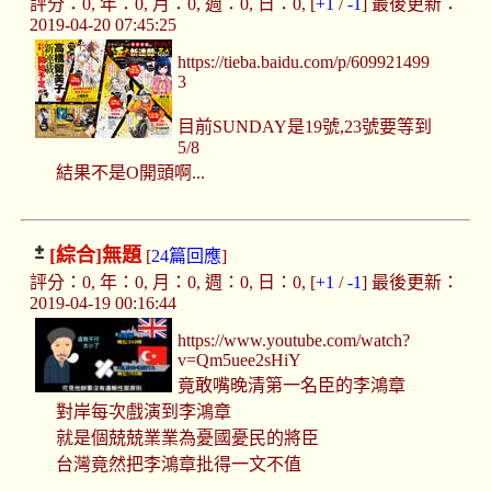
評分：0, 年：0, 月：0, 週：0, 日：0, [
+1
/
-1
] 最後更新：
2019-04-20 07:45:25
https://tieba.baidu.com/p/609921499
3
目前SUNDAY是19號,23號要等到
5/8
結果不是O開頭啊...
[綜合]
無題
[
24篇回應
]
評分：0, 年：0, 月：0, 週：0, 日：0, [
+1
/
-1
] 最後更新：
2019-04-19 00:16:44
https://www.youtube.com/watch?
v=Qm5uee2sHiY
竟敢嘴晚清第一名臣的李鴻章
對岸每次戲演到李鴻章
就是個兢兢業業為憂國憂民的將臣
台灣竟然把李鴻章批得一文不值