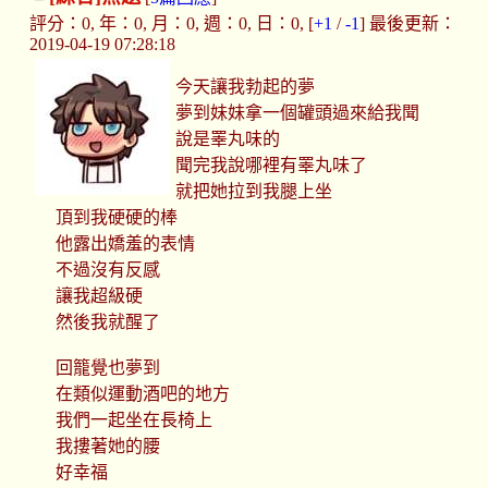
評分：0, 年：0, 月：0, 週：0, 日：0, [
+1
/
-1
] 最後更新：
2019-04-19 07:28:18
今天讓我勃起的夢
夢到妹妹拿一個罐頭過來給我聞
說是睪丸味的
聞完我說哪裡有睪丸味了
就把她拉到我腿上坐
頂到我硬硬的棒
他露出嬌羞的表情
不過沒有反感
讓我超級硬
然後我就醒了
回籠覺也夢到
在類似運動酒吧的地方
我們一起坐在長椅上
我摟著她的腰
好幸福