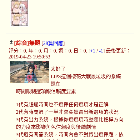
[綜合]
無題
[
28篇回應
]
評分：0, 年：0, 月：0, 週：0, 日：0, [
+1
/
-1
] 最後更新：
2019-04-23 19:50:53
太好了
LIPS這個櫻花大戰最垃圾的系統
還在
時間限制選項跟信賴度要素
1代有超過時間也不選擇任何選項才是正解
2代有時間過了一半才會突然冒出新選項的狀況
3代有出力系統，根據你選選項時壓類比搖桿方向
的力度來影響角色信賴度與後續劇情
3代還有問答系統，時間內會不對跑出選擇題，依