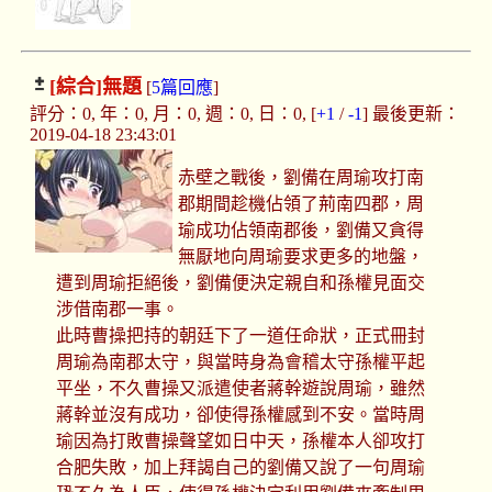
[綜合]
無題
[
5篇回應
]
評分：0, 年：0, 月：0, 週：0, 日：0, [
+1
/
-1
] 最後更新：
2019-04-18 23:43:01
赤壁之戰後，劉備在周瑜攻打南
郡期間趁機佔領了荊南四郡，周
瑜成功佔領南郡後，劉備又貪得
無厭地向周瑜要求更多的地盤，
遭到周瑜拒絕後，劉備便決定親自和孫權見面交
涉借南郡一事。
此時曹操把持的朝廷下了一道任命狀，正式冊封
周瑜為南郡太守，與當時身為會稽太守孫權平起
平坐，不久曹操又派遣使者蔣幹遊說周瑜，雖然
蔣幹並沒有成功，卻使得孫權感到不安。當時周
瑜因為打敗曹操聲望如日中天，孫權本人卻攻打
合肥失敗，加上拜謁自己的劉備又說了一句周瑜