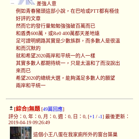
差強人意
例如青春豬頭這部小說，在巴哈或PTT都有極佳
好評的文章
然而它的發行量勉勉強強破百萬而已
和盾勇600萬，或Re0 400萬都天差地遠
足可證明網路其實是少數族群，而多數人是很溫
和而沉默的
就和希望2020兩岸和平統一的人一樣
其實多數人都期待統一，只是太溫和了而沒說出
來而已
希望2020的總統大選，能夠滿足多數人的願望
兩岸和平統一
[綜合]
無題
[
49篇回應
]
評分：0, 年：0, 月：0, 週：0, 日：0, [
+1
/
-1
] 最後更新：
2019-04-19 09:26:49
這個小王八蛋在我家廁所外的窗台築巢