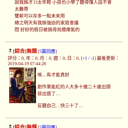
說我姊才33太年輕 小孩也小學了聽得懂人話不會
太難帶
雙薪可以存多一點未來用
總之明天有我姊強迫的家庭會議
悶 好好的假日被搞得烏煙瘴氣的
[綜合]
無題
[
5篇回應
]
評分：0, 年：0, 月：0, 週：0, 日：0, [
+1
/
-1
] 最後更新：
2019-04-19 07:44:28
唉…有才能真好
創作業能紅的人大多十幾二十歲出頭
就出道了…
反觀自己…快三十了…
[綜合]
無題
[
5篇回應
]