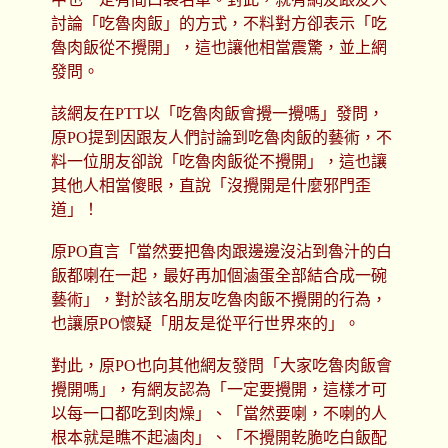
討論「吃魯肉飯」的方式，不料對方卻表示「吃
魯肉飯從不攪開」，這也讓他相當震驚，並上網
發問。
該網友在PTT以「吃魯肉飯會攪一攪嗎」發問，
原PO提到因跟友人們討論到吃魯肉飯的藝術，不
料一位朋友卻說「吃魯肉飯從不攪開」，這也讓
其他人相當傻眼，直說「沒攪開是什麼邪門歪
道」！
原PO直言「當然要把魯肉跟邊邊沒沾到魯汁的白
飯都喇在一起，最好再加個滷蛋全部結合成一碗
藝術」，對於該名朋友吃魯肉飯不攪開的行為，
也讓原PO懷疑「朋友是從平行世界來的」。
對此，原PO也向其他網友發問「大家吃魯肉飯會
攪開嗎」，有網友認為「一定要攪開，這樣才可
以每一口都吃到肉燥」、「當然要喇，不喇的人
根本就是瞧不起滷肉」、「不攪開乾脆吃白飯配