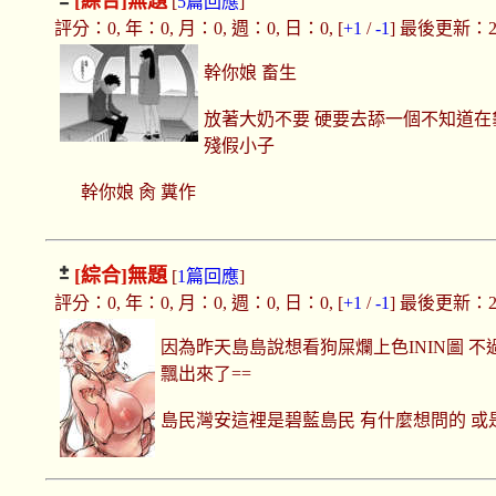
[綜合]
無題
[
5篇回應
]
評分：0, 年：0, 月：0, 週：0, 日：0, [
+1
/
-1
] 最後更新：2019
幹你娘 畜生
放著大奶不要 硬要去舔一個不知道在
殘假小子
幹你娘 肏 糞作
[綜合]
無題
[
1篇回應
]
評分：0, 年：0, 月：0, 週：0, 日：0, [
+1
/
-1
] 最後更新：2019
因為昨天島島說想看狗屎爛上色ININ圖 不
飄出來了==
島民灣安這裡是碧藍島民 有什麼想問的 或是