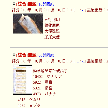
[綜合]
無題
[
10篇回應
]
評分：0, 年：0, 月：0, 週：0, 日：0, [
+1
/
-1
] 最後更新：2019
五行封印
雞雞尿尿
大便雞雞
尿尿大便
[綜合]
無題
[
65篇回應
]
評分：0, 年：0, 月：0, 週：0, 日：0, [
+1
/
-1
] 最後更新：2019
煙草銷量累計破萬了
16402 マナリア
5922 膵臓
5321 衛宮
4973 バナナ
4813 ケムリ
4575 青ブタ