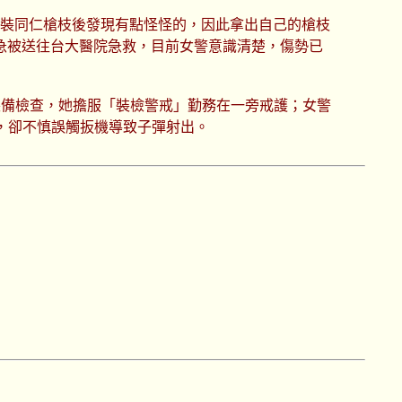
組裝同仁槍枝後發現有點怪怪的，因此拿出自己的槍枝
急被送往台大醫院急救，目前女警意識清楚，傷勢已
裝備檢查，她擔服「裝檢警戒」勤務在一旁戒護；女警
，卻不慎誤觸扳機導致子彈射出。