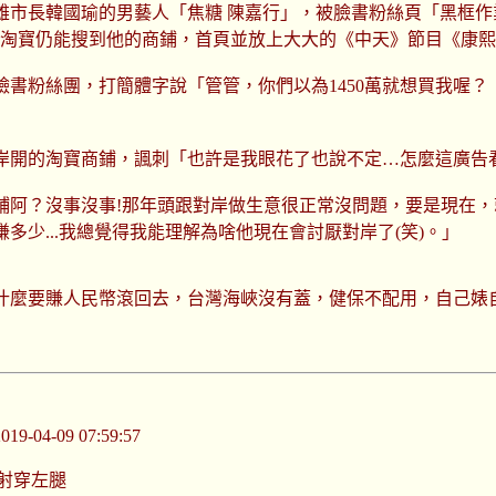
市長韓國瑜的男藝人「焦糖 陳嘉行」，被臉書粉絲頁「黑框作業
前淘寶仍能搜到他的商鋪，首頁並放上大大的《中天》節目《康
書粉絲團，打簡體字說「管管，你們以為1450萬就想買我喔？
對岸開的淘寶商鋪，諷刺「也許是我眼花了也說不定…怎麼這廣告
鋪阿？沒事沒事!那年頭跟對岸做生意很正常沒問題，要是現在，就
少...我總覺得我能理解為啥他現在會討厭對岸了(笑)。」
什麼要賺人民幣滾回去，台灣海峽沒有蓋，健保不配用，自己婊
-04-09 07:59:57
射穿左腿