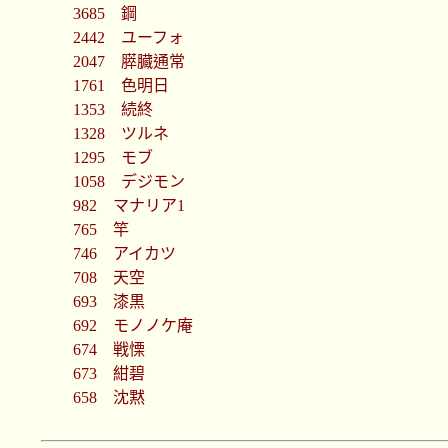
3685 鋼
2442 ユーフォ
2047 膵臓通常
1761 色明日
1353 続終
1328 ツルネ
1295 モブ
1058 デジモン
982 マナリア1
765 竿
746 アイカツ
708 天空
693 漆黒
692 モノノケ庵
674 戦慄
673 紺碧
658 沈黙