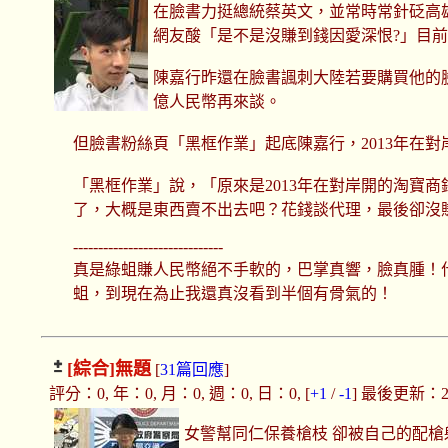
在臉書力挺總統蔡英文，並常時常針砭高雄
網友酸「是不是沒賺到錢因愛深恨?」目
陳嘉行昨還在臉書諷刺大陸若要購買他的臉
億人民幣再來談。
但臉書粉絲頁「黑框作業」起底陳嘉行，2013年在
「黑框作業」說，「原來是2013年在對岸開的淘寶商
了，大概是東西賣不出去吧？花錢談代理，最後卻沒賺多
------------------------------
真是綠蛆賺人民幣絕不手軟的，巴掌真響，臉真腫！
蛆，到現在為止我還真沒看到半個有骨氣的！
[綜合]
無題
[
31篇回應
]
評分：0, 年：0, 月：0, 週：0, 日：0, [
+1
/
-1
] 最後更新：2019
女警幫同仁保養槍枝 卻被自己的配槍