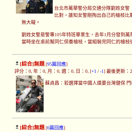
台北市萬華警分局交通分隊劉姓女警
比對，誰知女警剛掏出自己的槍枝比
無大礙。
劉姓女警是警專105年特班畢業生，去年1月分發到
當時坐在桌前幫同仁保養槍枝，當組裝完同仁的槍枝
[綜合]
無題
[
95篇回應
]
評分：0, 年：0, 月：0, 週：0, 日：0, [
+1
/
-1
] 最後更新：2019
蘇貞昌：若選擇當中國人還要台灣健保 門
[綜合]
無題
[
6篇回應
]