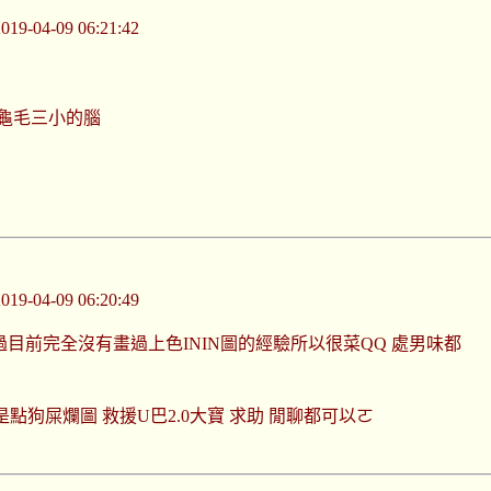
-04-09 06:21:42
龜毛三小的腦
-04-09 06:20:49
過目前完全沒有畫過上色ININ圖的經驗所以很菜QQ 處男味都
點狗屎爛圖 救援U巴2.0大寶 求助 閒聊都可以ㄛ