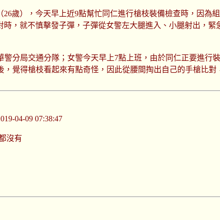
（26歲），今天早上近9點幫忙同仁進行槍枝裝備檢查時，因為
對時，就不慎擊發子彈，子彈從女警左大腿進入、小腿射出，緊
萬華警分局交通分隊；女警今天早上7點上班，由於同仁正要進行
後，覺得槍枝看起來有點奇怪，因此從腰間掏出自己的手槍比對
-04-09 07:38:47
都沒有