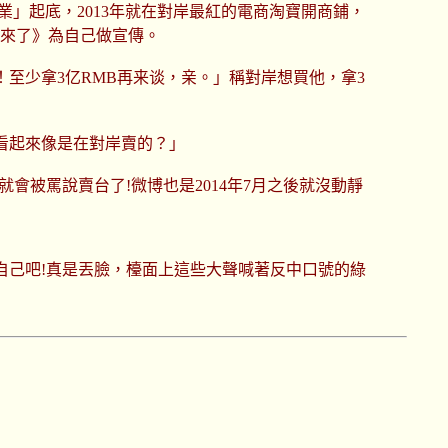
」起底，2013年就在對岸最紅的電商淘寶開商鋪，
熙來了》為自己做宣傳。
！至少拿3亿RMB再来谈，亲。」稱對岸想買他，拿3
看起來像是在對岸賣的？」
會被罵說賣台了!微博也是2014年7月之後就沒動靜
自己吧!真是丟臉，檯面上這些大聲喊著反中口號的綠