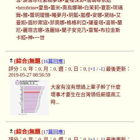
雪·淚落冰花紫蝶夢珠•愛櫻沫渺•落璃琴依語
•herobrine•愛島•蕾米•奧烏娜琳•白茉莉•夏影•琉璃
舞•雅•蕾玥璦雅•曦夢月•玥藍•嵐櫻•安娜•黛絲•艾
曼妲•眉紗禦寇•菲奧娜•格格利亞•薩曼塔•溫蒂•蘭
尼•麗塔吉娜•洛麗絲•蘭子安克乃•雷幫•布拉金斯
卡婭•神•一世
[綜合]
無題
[
16篇回應
]
評分：0, 年：0, 月：0, 週：0, 日：0, [
+1
/
-1
] 最後更新：
2019-05-27 08:56:59
大家有沒有想過上輩子幹了什麼
壞事才要生在台灣領低薪還高工
時...
[綜合]
無題
[
17篇回應
]
評分：0, 年：0, 月：0, 週：0, 日：0, [
+1
/
-1
] 最後更新：