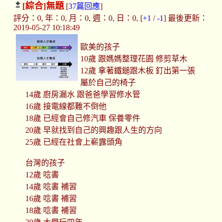
[綜合]
無題
[
37篇回應
]
評分：0, 年：0, 月：0, 週：0, 日：0, [
+1
/
-1
] 最後更新：
2019-05-27 10:18:49
歐美的孩子
10歲 跟媽媽整理花園 修剪草木
12歲 拿著鐵鎚跟木板 釘出第一張
屬於自己的椅子
14歲 廚房漏水 跟爸爸學習修水管
16歲 接電線都難不倒他
18歲 已經會自己修汽車 保養零件
20歲 早就找到自己的興趣跟人生的方向
25歲 已經在社會上嶄露頭角
台灣的孩子
12歲 唸書
14歲 唸書 補習
16歲 唸書 補習
18歲 唸書 補習