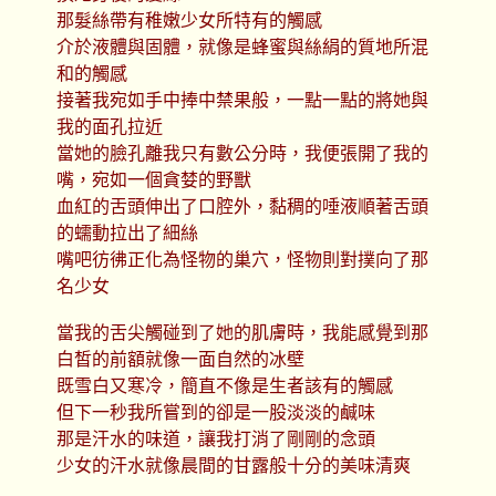
那髮絲帶有稚嫩少女所特有的觸感
介於液體與固體，就像是蜂蜜與絲絹的質地所混
和的觸感
接著我宛如手中捧中禁果般，一點一點的將她與
我的面孔拉近
當她的臉孔離我只有數公分時，我便張開了我的
嘴，宛如一個貪婪的野獸
血紅的舌頭伸出了口腔外，黏稠的唾液順著舌頭
的蠕動拉出了細絲
嘴吧彷彿正化為怪物的巢穴，怪物則對撲向了那
名少女
當我的舌尖觸碰到了她的肌膚時，我能感覺到那
白皙的前額就像一面自然的冰壁
既雪白又寒冷，簡直不像是生者該有的觸感
但下一秒我所嘗到的卻是一股淡淡的鹹味
那是汗水的味道，讓我打消了剛剛的念頭
少女的汗水就像晨間的甘露般十分的美味清爽