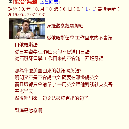
[綜合]
無題
[
15篇回應
]
評分：0, 年：0, 月：0, 週：0, 日：0, [
+1
/
-1
] 最後更新：
2019-05-27 07:17:31
身邊觀察經驗總結
從俄羅斯留學/工作回來的不會滿
口俄羅斯語
從日本留學/工作回來的不會滿口日語
從西班牙留學/工作回來的不會滿口西班牙語
那為什麼美國回來的就滿嘴英語?
明明又不是不會講中文 硬要在那邊繞英文
而且還都只會講單字 一用英文跟他對談就支支吾
吾老半天
然後吐出來一句文法破綻百出的句子
到底是怎樣啊