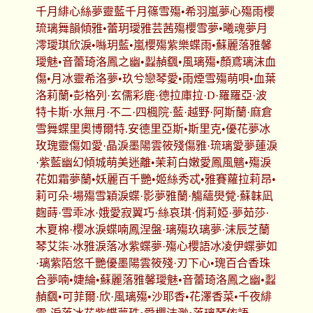
千月緋心絲夢靈藍千月篠雪殤•希羽嵐夢心殤雨櫻
琉璃舞韻傾雅•蕾玥璦雅芸茜殤櫻雪夢•曦魂夢月
澪璦琪欣淚•噝玥藍•嵐櫻殤紫樂蝶雨•蘇麗落雅馨
璦魅•音蕾琦洛鳳之幽•蠫赬颻•風璃殤•顏鳶璃沫血
傷•月冰靈希洛夢•玖兮戀琴愛•雨煙雪殤萌唄•血葉
洛莉蘭•彭格列·玄儒彩鹿·德拉庫拉·D·羅羅亞·波
特卡斯·水無月·不二·四楓院·藍·越野·阿斯蘭·麻倉
雪舞蝶里奧博爾特.安德里亞斯•斯里克•優花夢冰
玫瑰靈傷如愛·晶淚墨陽雲筱殘傷雅·琉璃愛夢蓮淚
·紫藍幽幻傾城萌美迷離•茉莉白嫩愛鳳風魑•殤淚
花如霜夢蘭•妖麗百千艷•姬絲秀忒•雅賽蘿拉莉昂•
莉可朵·場殤雪穎淚蝶·影夢雅蘭·觴蘊燢覮·蘇韎凪
麴蒔·雪乖冰·娥愛寂翼巧·絲哀琪·俏莉婭·夢茹莎·
木夏棉·櫻冰淚蝶喃鳳涅盤·璃殤玖璃夢·沫辰芝蘭
琴艾柒·冰雅淚落冰紫蝶夢·殤心櫻語冰凌伊蝶夢如
·璃紫陌悠千艷優墨陽雲筱殘·刃下心•瑰百合香珠
合夢喃•婕綸•蘇麗落雅馨璦魅•音蕾琦洛鳳之幽•蠫
赬颻•可菲爾·欣·風璃殤•沙耶香•花澤香菜•千夜緋