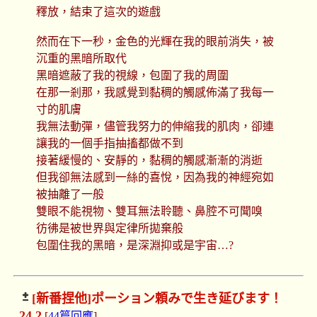
釋放，結束了這次的遊戲
然而在下一秒，金色的光輝在我的眼前消失，被
沉重的黑暗所取代
黑暗遮蔽了我的視線，包圍了我的周圍
在那一剎那，我感覺到黏稠的觸感佈滿了我每一
寸的肌膚
我無法動彈，儘管我努力的伸縮我的肌肉，卻連
讓我的一個手指抽搐都做不到
接著緩慢的、安靜的，黏稠的觸感漸漸的消逝
但我卻無法感到一絲的喜悅，因為我的神經宛如
被抽離了一般
雙眼不能視物、雙耳無法聆聽、鼻腔不可聞嗅
彷彿是被世界與定律所拋棄般
包圍住我的黑暗，是深淵抑或是宇宙…?
[新番捏他]
ポーション頼みで生き延びます！
24.2
[
44篇回應
]