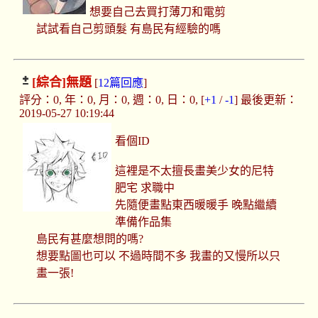
想要自己去買打薄刀和電剪
試試看自己剪頭髮 有島民有經驗的嗎
[綜合]
無題
[
12篇回應
]
評分：0, 年：0, 月：0, 週：0, 日：0, [
+1
/
-1
] 最後更新：
2019-05-27 10:19:44
看個ID
這裡是不太擅長畫美少女的尼特
肥宅 求職中
先隨便畫點東西暖暖手 晚點繼續
準備作品集
島民有甚麼想問的嗎?
想要點圖也可以 不過時間不多 我畫的又慢所以只
畫一張!