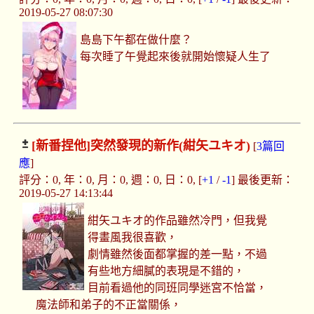
2019-05-27 08:07:30
島島下午都在做什麼？
每次睡了午覺起來後就開始懷疑人生了
[新番捏他]
突然發現的新作(紺矢ユキオ)
[
3篇回
應
]
評分：0, 年：0, 月：0, 週：0, 日：0, [
+1
/
-1
] 最後更新：
2019-05-27 14:13:44
紺矢ユキオ的作品雖然冷門，但我覺
得畫風我很喜歡，
劇情雖然後面都掌握的差一點，不過
有些地方細膩的表現是不錯的，
目前看過他的同班同學迷宮不恰當，
魔法師和弟子的不正當關係，