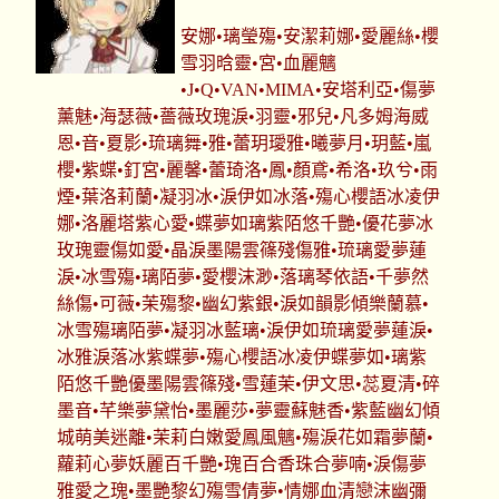
安娜•璃瑩殤•安潔莉娜•愛麗絲•櫻
雪羽晗靈•宮•血麗魑
•J•Q•VAN•MIMA•安塔利亞•傷夢
薰魅•海瑟薇•薔薇玫瑰淚•羽靈•邪兒•凡多姆海威
恩•音•夏影•琉璃舞•雅•蕾玥璦雅•曦夢月•玥藍•嵐
櫻•紫蝶•釘宮•麗馨•蕾琦洛•鳳•顏鳶•希洛•玖兮•雨
煙•葉洛莉蘭•凝羽冰•淚伊如冰落•殤心櫻語冰凌伊
娜•洛麗塔紫心愛•蝶夢如璃紫陌悠千艷•優花夢冰
玫瑰靈傷如愛•晶淚墨陽雲篠殘傷雅•琉璃愛夢蓮
淚•冰雪殤•璃陌夢•愛櫻沫渺•落璃琴依語•千夢然
絲傷•可薇•茉殤黎•幽幻紫銀•淚如韻影傾樂蘭慕•
冰雪殤璃陌夢•凝羽冰藍璃•淚伊如琉璃愛夢蓮淚•
冰雅淚落冰紫蝶夢•殤心櫻語冰凌伊蝶夢如•璃紫
陌悠千艷優墨陽雲篠殘•雪蓮茉•伊文思•蕊夏清•碎
墨音•芊樂夢黛怡•墨麗莎•夢靈蘇魅香•紫藍幽幻傾
城萌美迷離•茉莉白嫩愛鳳風魑•殤淚花如霜夢蘭•
蘿莉心夢妖麗百千艷•瑰百合香珠合夢喃•淚傷夢
雅愛之瑰•墨艷黎幻殤雪倩夢•情娜血清戀沫幽彌