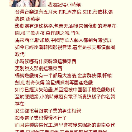
我還記得小時候
台灣音樂還有五月天,FIR,周杰倫,SHE,蔡依林,張
惠妹,孫燕姿
影劇還有還珠格格,包青天,跟後來偶像劇的流星花
園,橘子醬男孩,惡作劇之吻,鬥魚
馬來西亞,新加玻,中國等華人藝人都到台灣發展
如今已經逐漸韓國影視音樂,甚至是被支那演藝圈
取代
小時候哪有什麼韓流這種東西
更別說支那劇這種東西
暢銷遊戲榜有一半都是大富翁,金庸群俠傳,軒轅
劍,仙劍奇俠傳,流星蝴蝶劍等國產遊戲
如今已經消失殆盡,甚至還被中國製手機遊戲取代
至於硬體業,小的時候還有電子新貴這樣子的名詞
存在
女生都搶著跟電子業的男生相親
如今電子業也慢慢不行了
而且這種廉價代工,遲早會被後來崛起的東南亞代