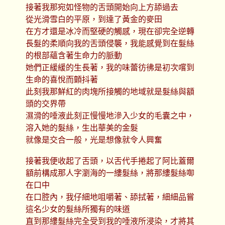
接著我那宛如怪物的舌頭開始向上方舔過去
從光滑雪白的平原，到達了黃金的麥田
在方才還是冰冷而堅硬的觸感，現在卻完全逆轉
長髮的柔順向我的舌頭侵襲，我能感覺到在髮絲
的根部蘊含著生命力的脈動
她們正緩緩的生長著，我的味蕾彷彿是初次嚐到
生命的喜悅而顫抖著
此刻我那鮮紅的肉塊所接觸的地域就是髮絲與額
頭的交界帶
濕滑的唾液此刻正慢慢地滲入少女的毛囊之中，
溶入她的髮絲，生出華美的金髮
就像是交合一般，光是想像就令人興奮
接著我便收起了舌頭，以舌代手捲起了阿比蓋爾
額前構成那人字瀏海的一縷髮絲，將那縷髮絲啣
在口中
在口腔內，我仔細地咀嚼著、舔拭著，細細品嘗
這名少女的髮絲所獨有的味道
直到那縷髮絲完全受到我的唾液所浸染，才將其