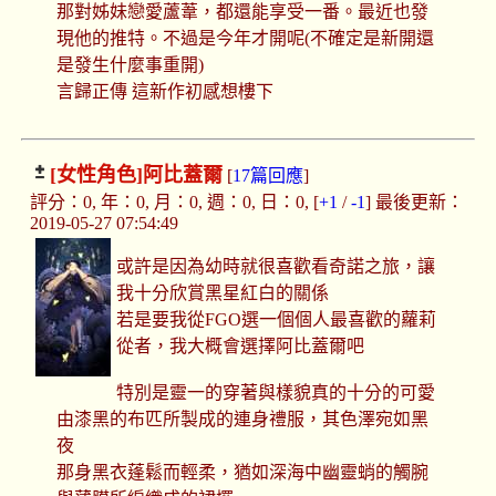
那對姊妹戀愛蘆葦，都還能享受一番。最近也發
現他的推特。不過是今年才開呢(不確定是新開還
是發生什麼事重開)
言歸正傳 這新作初感想樓下
[女性角色]
阿比蓋爾
[
17篇回應
]
評分：0, 年：0, 月：0, 週：0, 日：0, [
+1
/
-1
] 最後更新：
2019-05-27 07:54:49
或許是因為幼時就很喜歡看奇諾之旅，讓
我十分欣賞黑星紅白的關係
若是要我從FGO選一個個人最喜歡的蘿莉
從者，我大概會選擇阿比蓋爾吧
特別是靈一的穿著與樣貌真的十分的可愛
由漆黑的布匹所製成的連身禮服，其色澤宛如黑
夜
那身黑衣蓬鬆而輕柔，猶如深海中幽靈蛸的觸腕