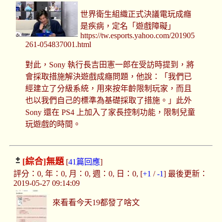
世界衛生組織正式決議電玩成癮
是疾病，定名「遊戲障礙」
https://tw.esports.yahoo.com/201905
261-054837001.html
對此，Sony 執行長吉田憲一郎在受訪時提到，將
會採取措施解決遊戲成癮問題，他說：「我們已
經建立了分級系統，用來按年齡限制玩家，而且
也以我們自己的標準為基礎採取了措施。」此外
Sony 還在 PS4 上加入了家長控制功能，限制兒童
玩遊戲的時間。
[綜合]
無題
[
41篇回應
]
評分：0, 年：0, 月：0, 週：0, 日：0, [
+1
/
-1
] 最後更新：
2019-05-27 09:14:09
來看看今天19都發了啥文