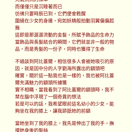
而僅僅只是沉睡著而已
彷彿只要時辰已到，它們便會甦醒
圍繞在少女的身邊，宛如妖精般拍動羽翼偏偏起
舞
這即是那潺潺流動的金髮，所賦予飾品的生命力
當飾品與長髮結合的瞬間，它們就並非一般的物
品，而是秀髮的一份子，同時也獲得了生命
不過談到阿比蓋爾，相信很多人會被她吸引的原
因，就是因中分的人字劉海所露出的額頭吧
確實，關於這一點我也是一樣的，我也被阿比蓋
爾充滿魅力的額頭所擄獲
實不相瞞，當我看到了阿比蓋爾的額頭時，我不
禁在腦中浮現了一個奇異的想法
若是可以的話，我希望眼前這名幼小的少女，能
夠坐在我的膝上，讓我舔舐她的前額
當她坐到了我的膝上，我先是伸出了我的手，撫
摸她身後的髮絲