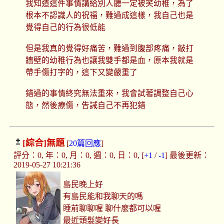
我知道這件事情講給別人聽一定被笑幼稚，為了
根本不認識人的祝福，難過成這樣，我自己也是
覺得自己的行為很低能
但是我真的覺得好痛苦，難過到腹部疼痛，敲打
牆壁的幼稚行為也讓我雙手都是血，原本我就是
帶手傷打字的，這下又變嚴重了
錯過的事情終究無法重來，我會試著調整自己心
態，然後療傷，告誡自己不再犯錯
[綜合]
無題
[
20篇回應
]
評分：0, 年：0, 月：0, 週：0, 日：0, [
+1
/
-1
] 最後更新：
2019-05-27 10:21:36
島民晚上好
有島民能和我聊天的嗎
睡前聊聊喔 聊什麼都可以喔
最近頭髮變好長