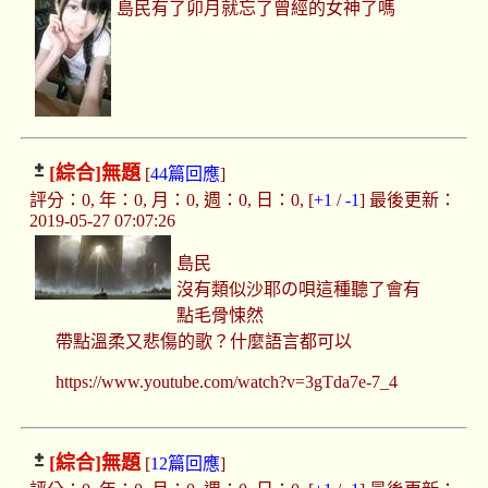
島民有了卯月就忘了曾經的女神了嗎
[綜合]
無題
[
44篇回應
]
評分：0, 年：0, 月：0, 週：0, 日：0, [
+1
/
-1
] 最後更新：
2019-05-27 07:07:26
島民
沒有類似沙耶の唄這種聽了會有
點毛骨悚然
帶點溫柔又悲傷的歌？什麼語言都可以
https://www.youtube.com/watch?v=3gTda7e-7_4
[綜合]
無題
[
12篇回應
]