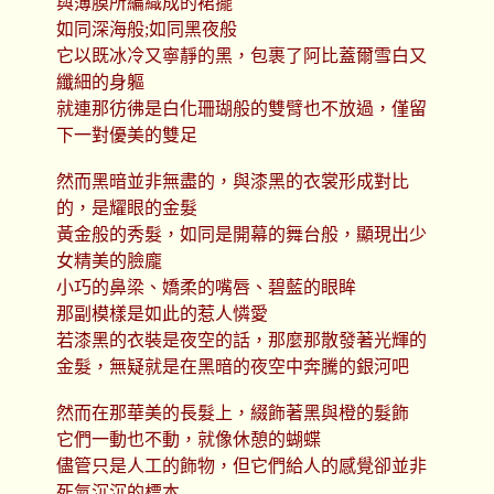
與薄膜所編織成的裙擺
如同深海般;如同黑夜般
它以既冰冷又寧靜的黑，包裹了阿比蓋爾雪白又
纖細的身軀
就連那彷彿是白化珊瑚般的雙臂也不放過，僅留
下一對優美的雙足
然而黑暗並非無盡的，與漆黑的衣裳形成對比
的，是耀眼的金髮
黃金般的秀髮，如同是開幕的舞台般，顯現出少
女精美的臉龐
小巧的鼻梁、嬌柔的嘴唇、碧藍的眼眸
那副模樣是如此的惹人憐愛
若漆黑的衣裝是夜空的話，那麼那散發著光輝的
金髮，無疑就是在黑暗的夜空中奔騰的銀河吧
然而在那華美的長髮上，綴飾著黑與橙的髮飾
它們一動也不動，就像休憩的蝴蝶
儘管只是人工的飾物，但它們給人的感覺卻並非
死氣沉沉的標本