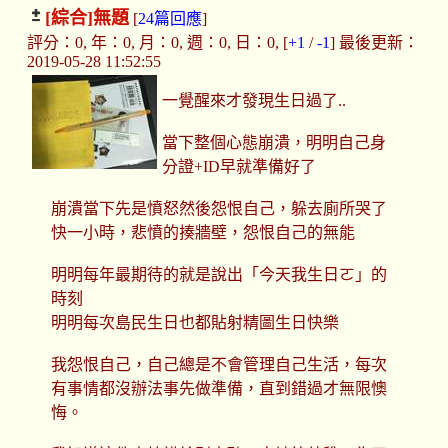
[綜合]
無題
[
24篇回應
]
評分：0, 年：0, 月：0, 週：0, 日：0, [
+1
/
-1
] 最後更新：
2019-05-28 11:52:55
一覺醒來才發現生日過了..
當下整個心態崩潰，明明自己身
分證+ID早就準備好了
崩潰當下先是憤怒然後怨恨自己，躲去廁所哭了
快一小時，悲憤的揍牆壁，怨恨自己的無能
明明每年最期待的就是說出「今天我生日ㄛ」的
時刻
明明每次島民生日也都貼射精圖生日快樂
我怨恨自己，自己總是不會管理自己生活，每次
有事情都沒辦法事先做準備，直到錯過才無限懊
悔。