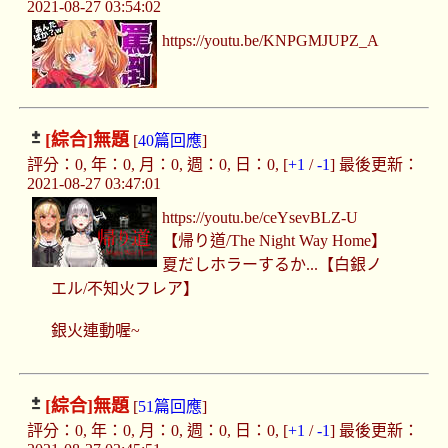
2021-08-27 03:54:02
https://youtu.be/KNPGMJUPZ_A
[綜合]
無題
[
40篇回應
]
評分：0, 年：0, 月：0, 週：0, 日：0, [
+1
/
-1
] 最後更新：
2021-08-27 03:47:01
https://youtu.be/ceYsevBLZ-U
【帰り道/The Night Way Home】
夏だしホラーするか...【白銀ノ
エル/不知火フレア】
銀火連動喔~
[綜合]
無題
[
51篇回應
]
評分：0, 年：0, 月：0, 週：0, 日：0, [
+1
/
-1
] 最後更新：