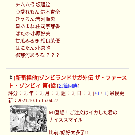
チムム:引坂理絵
心愛れもん:鈴木杏奈
きゃろん:吉河順央
皇あまね:庄司宇芽香
ぱたの:小原好美
甘瓜みるき:相良茉優
はにたん:小倉唯
御芽河あうる:？？？
[新番捏他]
ゾンビランドサガ外伝 ザ・ファース
ト・ゾンビィ 第4話
[
21篇回應
]
評分：-3, 年：-3, 月：-3, 週：-3, 日：-3, [
+1
/
-1
] 最後更
新：2021-10-15 15:04:27
MJ登場！ご注文はイカした君の
ナイススマイル！
比前2話好太多了!!