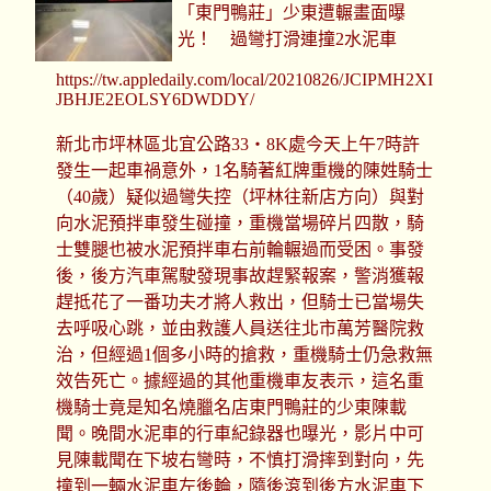
「東門鴨莊」少東遭輾畫面曝
光！ 過彎打滑連撞2水泥車
https://tw.appledaily.com/local/20210826/JCIPMH2XI
JBHJE2EOLSY6DWDDY/
新北市坪林區北宜公路33‧8K處今天上午7時許
發生一起車禍意外，1名騎著紅牌重機的陳姓騎士
（40歲）疑似過彎失控（坪林往新店方向）與對
向水泥預拌車發生碰撞，重機當場碎片四散，騎
士雙腿也被水泥預拌車右前輪輾過而受困。事發
後，後方汽車駕駛發現事故趕緊報案，警消獲報
趕抵花了一番功夫才將人救出，但騎士已當場失
去呼吸心跳，並由救護人員送往北市萬芳醫院救
治，但經過1個多小時的搶救，重機騎士仍急救無
效告死亡。據經過的其他重機車友表示，這名重
機騎士竟是知名燒臘名店東門鴨莊的少東陳載
聞。晚間水泥車的行車紀錄器也曝光，影片中可
見陳載聞在下坡右彎時，不慎打滑摔到對向，先
撞到一輛水泥車左後輪，隨後滾到後方水泥車下