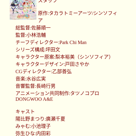
スタッフ
原作:タカラトミーアーツ/シンソフィ
ア
総監督:佐藤順一
監督:小林浩輔
チーフディレクター:Park Chi Man
シリーズ構成:坪田文
キャラクター原案:梨本裕美（シンソフィア）
キャラクターデザイン:戸田さやか
CGディレクター:乙部善弘
音楽:水谷広実
音響監督:長崎行男
アニメーション共同制作:タツノコプロ
DONGWOO A&E
キャスト
陽比野まつり:廣瀬千夏
みゃむ:小池理子
弥生ひな:内田彩