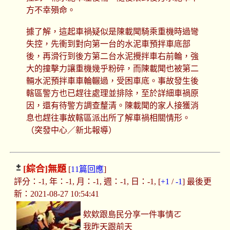
方不幸殞命。
據了解，這起車禍疑似是陳載聞騎乘重機時過彎
失控，先衝到對向第一台的水泥車預拌車底部
後，再滑行到後方第二台水泥攪拌車右前輪，強
大的撞擊力讓重機幾乎粉碎，而陳載聞也被第二
輛水泥預拌車車輪輾過，受困車底。事故發生後
轄區警方也已趕往處理並排除，至於詳細車禍原
因，還有待警方調查釐清。陳載聞的家人接獲消
息也趕往事故轄區派出所了解車禍相關情形。
（突發中心／新北報導）
[綜合]
無題
[
11篇回應
]
評分：-1, 年：-1, 月：-1, 週：-1, 日：-1, [
+1
/
-1
] 最後更
新：2021-08-27 10:54:41
欸欸跟島民分享一件事情ㄛ
我昨天跟前天