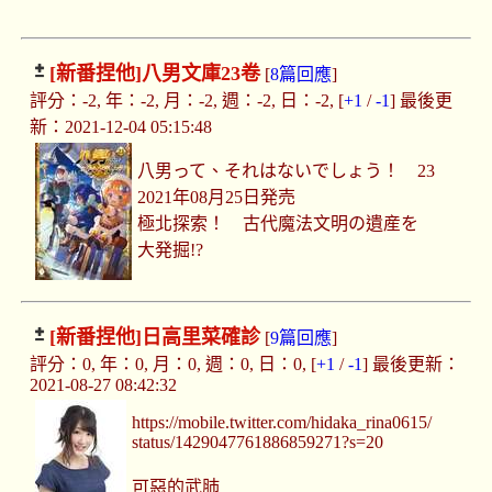
[新番捏他]
八男文庫23卷
[
8篇回應
]
評分：-2, 年：-2, 月：-2, 週：-2, 日：-2, [
+1
/
-1
] 最後更
新：2021-12-04 05:15:48
八男って、それはないでしょう！ 23
2021年08月25日発売
極北探索！ 古代魔法文明の遺産を
大発掘!?
[新番捏他]
日高里菜確診
[
9篇回應
]
評分：0, 年：0, 月：0, 週：0, 日：0, [
+1
/
-1
] 最後更新：
2021-08-27 08:42:32
https://mobile.twitter.com/hidaka_rina0615/
status/1429047761886859271?s=20
可惡的武肺