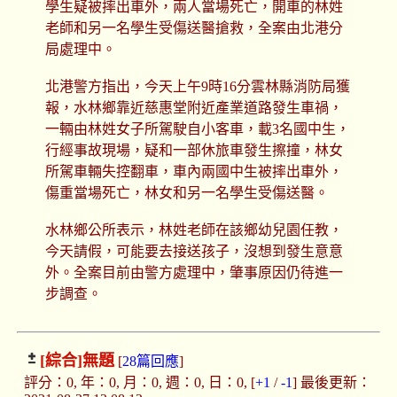
學生疑被摔出車外，兩人當場死亡，開車的林姓
老師和另一名學生受傷送醫搶救，全案由北港分
局處理中。
北港警方指出，今天上午9時16分雲林縣消防局獲
報，水林鄉靠近慈惠堂附近產業道路發生車禍，
一輛由林姓女子所駕駛自小客車，載3名國中生，
行經事故現場，疑和一部休旅車發生擦撞，林女
所駕車輛失控翻車，車內兩國中生被摔出車外，
傷重當場死亡，林女和另一名學生受傷送醫。
水林鄉公所表示，林姓老師在該鄉幼兒園任教，
今天請假，可能要去接送孩子，沒想到發生意意
外。全案目前由警方處理中，肇事原因仍待進一
步調查。
[綜合]
無題
[
28篇回應
]
評分：0, 年：0, 月：0, 週：0, 日：0, [
+1
/
-1
] 最後更新：