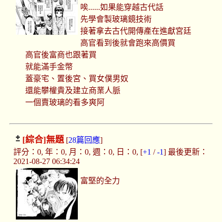
唉......如果能穿越古代話
先學會製玻璃鏡技術
接著拿去古代開傳產在進獻宮廷
高官看到後就會跑來高價買
高官後富商也跟著買
就能滿手金幣
蓋豪宅、置後宮、買女僕男奴
還能攀權貴及建立商業人脈
一個賣玻璃的看多爽阿
[綜合]
無題
[
28篇回應
]
評分：0, 年：0, 月：0, 週：0, 日：0, [
+1
/
-1
] 最後更新：
2021-08-27 06:34:24
富堅的全力