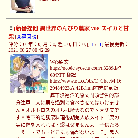
[新番捏他]
異世界のんびり農家 708 スイカと甘
栗
[
38篇回應
]
評分：0, 年：0, 月：0, 週：0, 日：0, [
+1
/
-1
] 最後更新：
2021-08-27 08:42:29
Web原文
https://ncode.syosetu.com/n3289ds/7
08/PTT 翻譯
https://www.ptt.cc/bbs/C_Chat/M.16
29484923.A.42B.html補充開頭跟
底下沒翻譯的原文開頭警告的部
分注意！犬に栗を過剰に食べさせてはいけませ
ん。オルトロスのオルは魔犬なので、大丈夫で
す。底下的雜談栗料理後期鬼人族メイド「栗の
実に傷を入れれば、爆はぜませんよ」子供たち
「えー、でも、どこにも傷がないよー？」鬼人