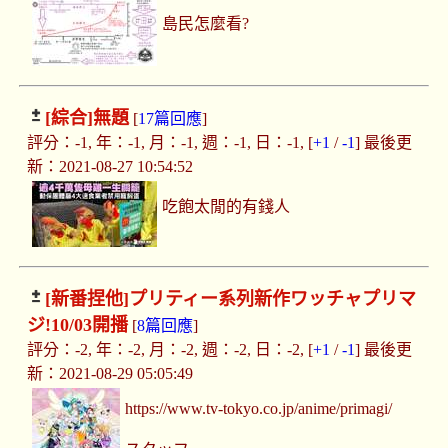
島民怎麼看?
[綜合]
無題
[
17篇回應
]
評分：-1, 年：-1, 月：-1, 週：-1, 日：-1, [
+1
/
-1
] 最後更
新：2021-08-27 10:54:52
吃飽太閒的有錢人
[新番捏他]
プリティー系列新作ワッチャプリマ
ジ!10/03開播
[
8篇回應
]
評分：-2, 年：-2, 月：-2, 週：-2, 日：-2, [
+1
/
-1
] 最後更
新：2021-08-29 05:05:49
https://www.tv-tokyo.co.jp/anime/primagi/