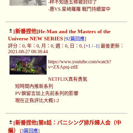
-秤不知道五條被封印了
-惠VS.星崎羅羅 戰鬥持續當中
[新番捏他]
He-Man and the Masters of the
Universe NEW SERIES
[
92篇回應
]
評分：0, 年：0, 月：0, 週：0, 日：0, [
+1
/
-1
] 最後更新：
2021-08-27 08:38:44
https://www.youtube.com/watch?
v=ZXApnj-ztIE
NETFLIX真有勇氣
短時間內推新系列
PV鎖留言加上先前系列的影響
現在正負評比大概1:2
[新番捏他]
第8話：バニシング排斥婦人会（中
編）
[
3篇回應
]