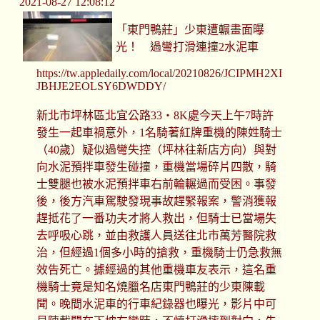
2021-08-27 12:08:12
「東門鴨莊」少東遭輾畫面曝
光！ 過彎打滑連撞2水泥車
https://tw.appledaily.com/local/20210826/JCIPMH2XI
JBHJE2EOLSY6DWDDY/
新北市坪林區北宜公路33‧8K處今天上午7時許
發生一起車禍意外，1名騎著紅牌重機的陳姓騎士
（40歲）疑似過彎失控（坪林往新店方向）與對
向水泥預拌車發生碰撞，重機當場碎片四散，騎
士雙腿也被水泥預拌車右前輪輾過而受困。事發
後，後方汽車駕駛發現事故趕緊報案，警消獲報
趕抵花了一番功夫才將人救出，但騎士已當場失
去呼吸心跳，並由救護人員送往北市萬芳醫院救
治，但經過1個多小時的搶救，重機騎士仍急救無
效告死亡。據經過的其他重機車友表示，這名重
機騎士竟是知名燒臘名店東門鴨莊的少東陳載
聞。晚間水泥車的行車紀錄器也曝光，影片中可