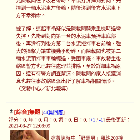
見陳載聞在下坡右彎時，不慎打滑摔到對向，先
撞到一輛水泥車左後輪，隨後滾到後方水泥車下
方不幸殞命。
據了解，這起車禍疑似是陳載聞騎乘重機時過彎
失控，先衝到對向第一台的水泥車預拌車底部
後，再滑行到後方第二台水泥攪拌車右前輪，強
大的撞擊力讓重機幾乎粉碎，而陳載聞也被第二
輛水泥預拌車車輪輾過，受困車底。事故發生後
轄區警方也已趕往處理並排除，至於詳細車禍原
因，還有待警方調查釐清。陳載聞的家人接獲消
息也趕往事故轄區派出所了解車禍相關情形。
（突發中心／新北報導）
[綜合]
無題
[
44篇回應
]
評分：0, 年：0, 月：0, 週：0, 日：0, [
+1
/
-1
] 最後更新：
2021-08-27 12:08:09
嗆殺陳時中「野馬男」飆速200撞