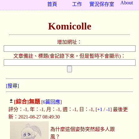
About
首頁
工作
實況保存室
Komicolle
增加網址：
文章備註、標題(會記錄下來，但是暫時不會顯示)：
[搜尋]
[綜合]
無題
[
6篇回應
]
評分：-1, 年：-1, 月：-1, 週：-1, 日：-1, [
+1
/
-1
] 最後更
新：2021-08-27 08:49:30
為什麼這個姿勢突然超多人跟
風？