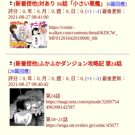
[新番捏他]
対あり 16話「小さい悪魔」
[
6篇回應
]
評分：0, 年：0, 月：0, 週：0, 日：0, [
+1
/
-1
] 最後更新：
2021-08-27 08:41:00
https://comic-
walker.com/contents/detail/KDCW_
MF01201642010000_68/
[新番捏他]
ふかふかダンジョン攻略記 第24話
[
28篇回應
]
評分：0, 年：0, 月：0, 週：0, 日：0, [
+1
/
-1
] 最後更新：
2021-08-27 08:40:42
第24話
https://magcomi.com/episode/3269754
496398142597
第18~21話
https://seiga.nicovideo.jp/comic/45077