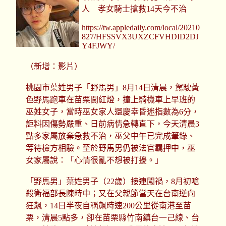
人 孝女騎士搶救14天今不治
https://tw.appledaily.com/local/20210
827/HFSSVX3UXZCFVHDID2DJ
Y4FJWY/
（新增：影片）
桃園市葉姓男子「野馬男」8月14日清晨，駕駛黃
色野馬跑車在苗栗闖紅燈，撞上騎機車上早班的
巫姓女子，當時巫女家人還慶幸昏迷指數為6分，
詎料因傷勢嚴重、日前病情急轉直下，今天清晨3
點多家屬放棄急救不治，巫父中午已完成筆錄、
等待檢方相驗。至於野馬男仍被法官羈押中，巫
女家屬說：「心情很亂不想被打擾。」
「野馬男」葉姓男子（22歲）接連闖禍，8月初嗆
殺衛福部長陳時中；又在父親節當天在台南逆向
狂飆，14日半夜自稱飆時速200公里從南港至苗
栗，清晨5點多，卻在苗栗縣竹南鎮台一己線、台