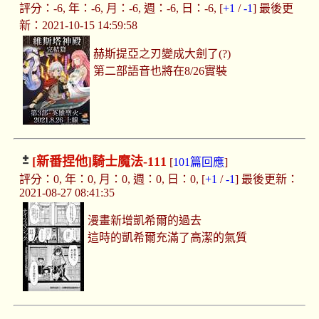
評分：-6, 年：-6, 月：-6, 週：-6, 日：-6, [
+1
/
-1
] 最後更
新：2021-10-15 14:59:58
赫斯提亞之刃變成大劍了(?)
第二部語音也將在8/26實裝
[新番捏他]
騎士魔法-111
[
101篇回應
]
評分：0, 年：0, 月：0, 週：0, 日：0, [
+1
/
-1
] 最後更新：
2021-08-27 08:41:35
漫畫新增凱希爾的過去
這時的凱希爾充滿了高潔的氣質