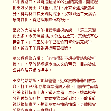
13甲線路口，以時速超過100公里的高速，闖紅燈
把巫姓女騎士（21歲）撞飛，原來昏迷指數為6
分，轉院林口長庚醫院治療，沒想到這二天病情
急劇變化，昏迷指數降低為3分。
巫女的大姑姑中午接受電話採訪說：「這二天變
化太多，今天清晨3點30分左右放棄，其他沒有心
情談了。」而巫父中午已在竹南警分局完成筆
錄，警方下午將報請檢察官相驗。
巫父透過警方說：「心情很亂不想被受訪和被打
擾。」。至於闖禍還冷血po文的葉男，目前被依
公共危險罪嫌收押中。
巫女的姑姑說，她與爸爸、近90歲的爺爺相依為
命，打工已3年存學費準備讀大學，目前在竹南鎮
的美廉社超市上班，當天準備上早班，機車還在
分期付款卻遇劫。姑姑接獲噩耗到場，不敢看監
視器驚悚畫面，想到巫女被撞的情節，身體還會
起雞皮疙瘩、一直發抖。