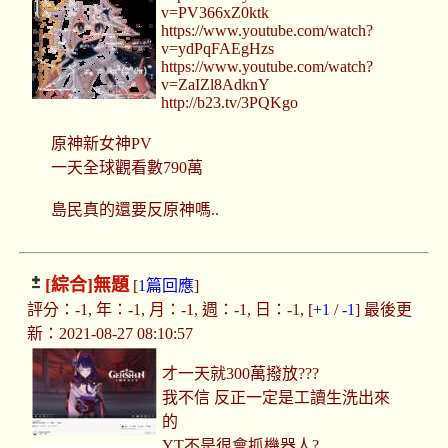
v=PV366xZ0ktk
https://www.youtube.com/watch?
v=ydPqFAEgHzs
https://www.youtube.com/watch?
v=ZaIZl8AdknY
http://b23.tv/3PQKgo
原神新女神PV
一天全球觀看數790萬
島民真的還要反原神嗎..
[綜合]
無題
[
1篇回應
]
評分：-1, 年：-1, 月：-1, 週：-1, 日：-1, [
+1
/
-1
] 最後更
新：2021-08-27 08:10:57
才一天就300萬撥放???
我不信 反正一定是工讀生洗出來
的
YT不是很會抓機器人?