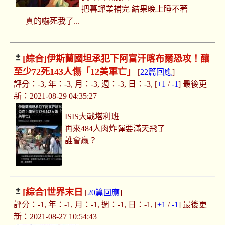
把暮蟬業補完 結果晚上睡不著
真的嚇死我了...
[綜合]
伊斯蘭國坦承犯下阿富汗喀布爾恐攻！釀
至少72死143人傷「12美軍亡」
[
22篇回應
]
評分：-3, 年：-3, 月：-3, 週：-3, 日：-3, [
+1
/
-1
] 最後更
新：2021-08-29 04:35:27
ISIS大戰塔利班
再來484人肉炸彈要滿天飛了
誰會贏？
[綜合]
世界末日
[
20篇回應
]
評分：-1, 年：-1, 月：-1, 週：-1, 日：-1, [
+1
/
-1
] 最後更
新：2021-08-27 10:54:43