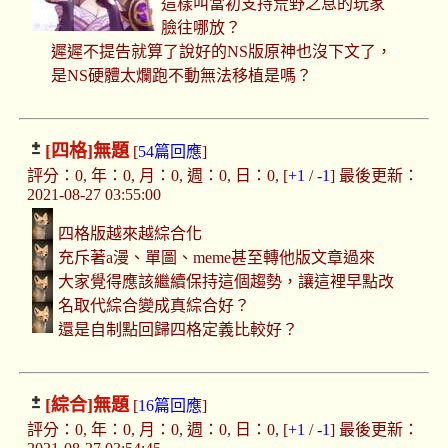
這樣叫當初支持荒野之息的玩家
臉往哪放？
遲遲不提告就算了說好的NS版原神也沒下文了，
是NS硬體太爛跑不動無法移植是嗎？
[四格]
無題
[
54篇回應
]
評分：0, 年：0, 月：0, 週：0, 日：0, [
+1
/
-1
] 最後更新：
2021-08-27 03:55:00
四格版越來越綜合化
充斥著a漫、單圖、meme甚至轉他版文章過來
大家覺得應該繼續保持這個趨勢，讓這裡早點改
名取代綜合變成真綜合好？
還是自制點回歸四格定義比較好？
[綜合]
無題
[
16篇回應
]
評分：0, 年：0, 月：0, 週：0, 日：0, [
+1
/
-1
] 最後更新：