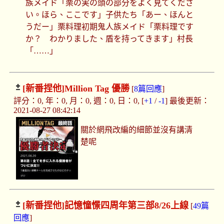
族メイド「栗の実の頭の部分をよく見てくださ
い。ほら、ここです」子供たち「あー、ほんと
うだー」栗料理初期鬼人族メイド「栗料理です
か？ わかりました、盾を持ってきます」村長
「……」
[新番捏他]
Million Tag 優勝
[
8篇回應
]
評分：0, 年：0, 月：0, 週：0, 日：0, [
+1
/
-1
] 最後更新：
2021-08-27 08:42:14
關於網飛改編的細節並沒有講清
楚呢
[新番捏他]
記憶憧憬四周年第三部8/26上線
[
49篇
回應
]