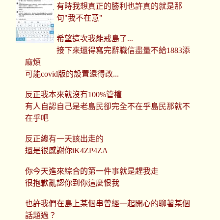
有時我想真正的勝利也許真的就是那
句"我不在意"
希望這次我能戒島了...
接下來還得寫完辭職信盡量不給1883添
麻煩
可能covid版的設置還得改...
反正我本來就沒有100%管權
有人自認自己是老島民卻完全不在乎島民那就不
在乎吧
反正總有一天該出走的
還是很感謝你iK4ZP4ZA
你今天進來綜合的第一件事就是趕我走
很抱歉亂認你到你這麼恨我
也許我們在島上某個串曾經一起開心的聊著某個
話題過？