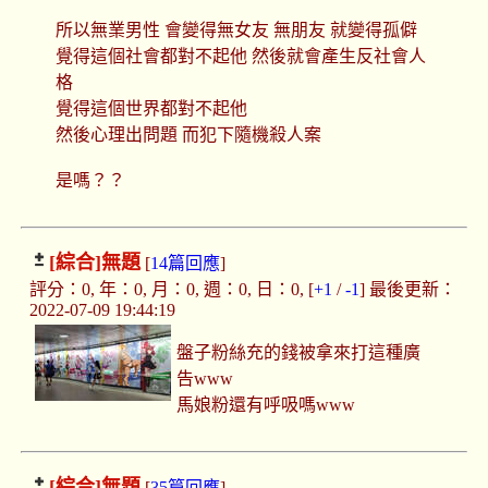
所以無業男性 會變得無女友 無朋友 就變得孤僻
覺得這個社會都對不起他 然後就會產生反社會人
格
覺得這個世界都對不起他
然後心理出問題 而犯下隨機殺人案
是嗎？？
[綜合]
無題
[
14篇回應
]
評分：0, 年：0, 月：0, 週：0, 日：0, [
+1
/
-1
] 最後更新：
2022-07-09 19:44:19
盤子粉絲充的錢被拿來打這種廣
告www
馬娘粉還有呼吸嗎www
[綜合]
無題
[
35篇回應
]