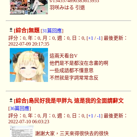
s/1545574890383613953
羽咲みはる 引退
[綜合]
無題
[
31篇回應
]
評分：0, 年：0, 月：0, 週：0, 日：0, [
+1
/
-1
] 最後更新：
2022-07-09 20:17:35
這兩天看台V
他們是不是都沒在念書的啊
一些成語都不懂意思
不然就是字詞常常念反
[綜合]
島民好我是甲胖丸 這是我的全面請辭文
[
36篇回應
]
評分：0, 年：0, 月：0, 週：0, 日：0, [
+1
/
-1
] 最後更新：
2022-07-10 06:03:23
謝謝大家，三天來得很快去的很快