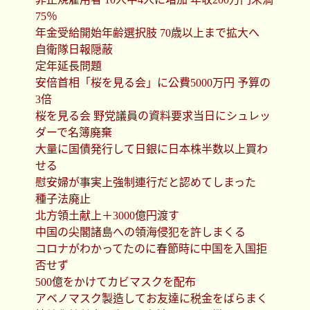
75％
年金受給開始年齢選択肢 70歳以上まで拡大へ
自衛隊日報隠蔽
定年延長問題
安倍首相「桜を見る会」に公費5000万円 予算の
3倍
桜を見る会 野党議員の資料要求当日にシュレッ
ダーで名簿廃棄
大量に国債発行して日銀に日本株半数以上買わ
せる
慰安婦が事実上強制連行だと認めてしまった
種子法廃止
北方領土献上＋3000億円渡す
中国の尖閣諸島への領海侵犯を許しまくる
コロナがわかってたのに春節時に中国を入国拒
否せず
500億をかけてカビマスクを配布
アベノマスク製造してお友達に税金をばらまく