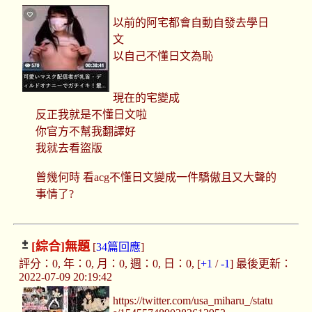
以前的阿宅都會自動自發去學日
文
以自己不懂日文為恥
現在的宅變成
反正我就是不懂日文啦
你官方不幫我翻譯好
我就去看盜版
曾幾何時 看acg不懂日文變成一件驕傲且又大聲的
事情了?
[綜合]
無題
[
34篇回應
]
評分：0, 年：0, 月：0, 週：0, 日：0, [
+1
/
-1
] 最後更新：
2022-07-09 20:19:42
https://twitter.com/usa_miharu_/statu