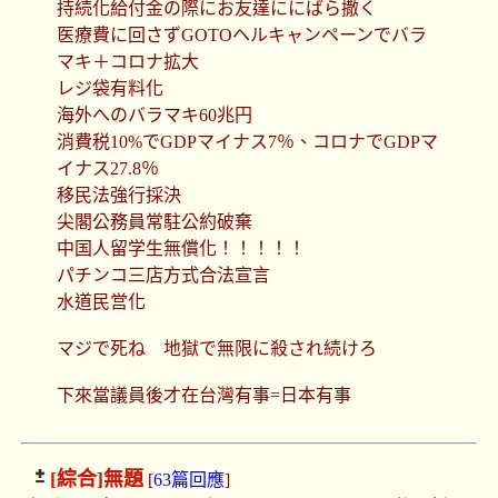
持続化給付金の際にお友達ににばら撒く
医療費に回さずGOTOヘルキャンペーンでバラ
マキ＋コロナ拡大
レジ袋有料化
海外へのバラマキ60兆円
消費税10%でGDPマイナス7％、コロナでGDPマ
イナス27.8％
移民法強行採決
尖閣公務員常駐公約破棄
中国人留学生無償化！！！！！
パチンコ三店方式合法宣言
水道民営化
マジで死ね 地獄で無限に殺され続けろ
下來當議員後才在台灣有事=日本有事
[綜合]
無題
[
63篇回應
]