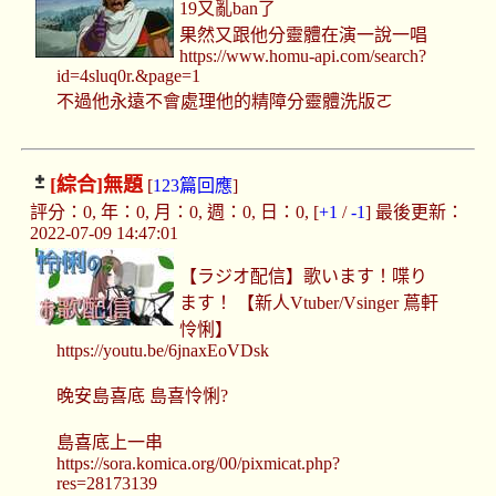
19又亂ban了
果然又跟他分靈體在演一說一唱
https://www.homu-api.com/search?
id=4sluq0r.&page=1
不過他永遠不會處理他的精障分靈體洗版ㄛ
[綜合]
無題
[
123篇回應
]
評分：0, 年：0, 月：0, 週：0, 日：0, [
+1
/
-1
] 最後更新：
2022-07-09 14:47:01
【ラジオ配信】歌います！喋り
ます！ 【新人Vtuber/Vsinger 蔦軒
怜悧】
https://youtu.be/6jnaxEoVDsk
晚安島喜底 島喜怜悧?
島喜底上一串
https://sora.komica.org/00/pixmicat.php?
res=28173139