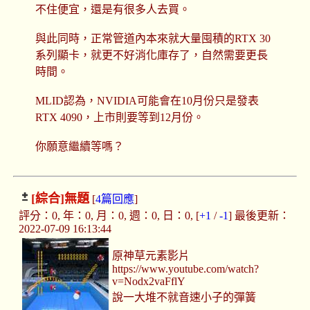
不住便宜，還是有很多人去買。
與此同時，正常管道內本來就大量囤積的RTX 30
系列顯卡，就更不好消化庫存了，自然需要更長
時間。
MLID認為，NVIDIA可能會在10月份只是發表
RTX 4090，上市則要等到12月份。
你願意繼續等嗎？
[綜合]
無題
[
4篇回應
]
評分：0, 年：0, 月：0, 週：0, 日：0, [
+1
/
-1
] 最後更新：
2022-07-09 16:13:44
原神草元素影片
https://www.youtube.com/watch?
v=Nodx2vaFflY
說一大堆不就音速小子的彈簧