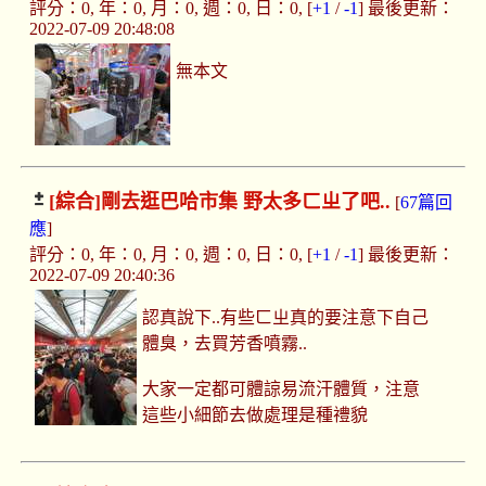
評分：0, 年：0, 月：0, 週：0, 日：0, [
+1
/
-1
] 最後更新：
2022-07-09 20:48:08
無本文
[綜合]
剛去逛巴哈市集 野太多ㄈㄓ了吧..
[
67篇回
應
]
評分：0, 年：0, 月：0, 週：0, 日：0, [
+1
/
-1
] 最後更新：
2022-07-09 20:40:36
認真說下..有些ㄈㄓ真的要注意下自己
體臭，去買芳香噴霧..
大家一定都可體諒易流汗體質，注意
這些小細節去做處理是種禮貌