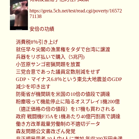
https://greta.5ch.net/test/read.cgi/poverty/16572
71138
安倍の功績
消費税8％引き上げ
就任早々尖閣の漁業権をタダで台湾に譲渡
兵器をリボ払いで購入（5兆円)
小笠原サンゴ密猟問題を放置
三党合意であった議員定数削減をせず
GDP、マイナス6.8％という東北大地震並のGDP
減少を叩き出す
防衛省が機関銃を米国の10倍の値段で調達
粉塵吸って機能停止に陥るオスプレイ1機200億
（適正価格の倍の値段）を17機も買わされる
政府 戦闘機F35Aを1機あたり40億円割高で調達
働き方改革裁量労働制の不適切データ
森友問題公文書改ざん発覚
非正規雇用者 10人中4人に増加 年収200万円未満