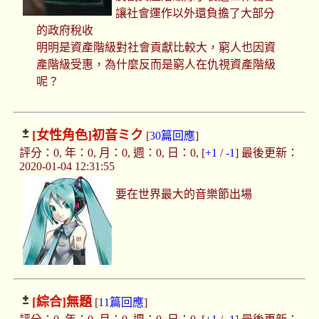
讓社會運作以外還負擔了大部分
的政府稅收
明明是資產階級對社會貢獻比較大，窮人也因資
產階級受惠，為什麼反而是窮人在仇視資產階級
呢？
[女性角色]
初音ミク
[
30篇回應
]
評分：0, 年：0, 月：0, 週：0, 日：0, [
+1
/
-1
] 最後更新：
2020-01-04 12:31:55
要在世界最大的音樂節出場
[綜合]
無題
[
11篇回應
]