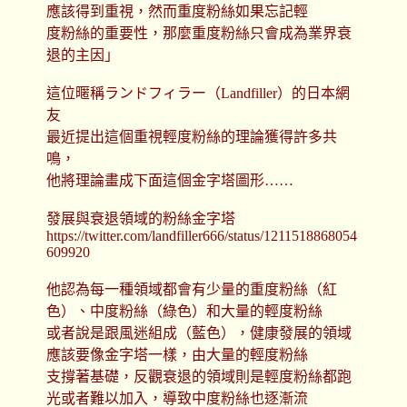
應該得到重視，然而重度粉絲如果忘記輕
度粉絲的重要性，那麼重度粉絲只會成為業界衰
退的主因」
這位暱稱ランドフィラー（Landfiller）的日本網
友
最近提出這個重視輕度粉絲的理論獲得許多共
鳴，
他將理論畫成下面這個金字塔圖形……
發展與衰退領域的粉絲金字塔
https://twitter.com/landfiller666/status/1211518868054
609920
他認為每一種領域都會有少量的重度粉絲（紅
色）、中度粉絲（綠色）和大量的輕度粉絲
或者說是跟風迷組成（藍色），健康發展的領域
應該要像金字塔一樣，由大量的輕度粉絲
支撐著基礎，反觀衰退的領域則是輕度粉絲都跑
光或者難以加入，導致中度粉絲也逐漸流