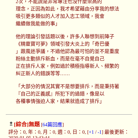
2次，不能說是非常專注也沒什麼崇高的
理念，正因為如此，我才希望藉由分享我的想法
吸引更多類似的人才加入志工領域，我會
繼續做我能做的事」
他的理論引發話題以後，許多人聯想到前陣子
《精靈寶可夢》領域引發大炎上的「奇巴優
」跟風迷爭議，不過他認為最可怕的並不是重度
粉絲主動排斥新血，而是在毫不自覺自己
正在排斥人家，例如過於積極指導新人、頻繁的
糾正新人的錯誤等等……
「大部分的情況其實不是想要排斥，而是秉持著
『自己的正義感』所犯下的過錯，像是以
各種事情強迫人家，結果就造成了排斥」
[綜合]
無題
[
64篇回應
]
評分：0, 年：0, 月：0, 週：0, 日：0, [
+1
/
-1
] 最後更新：
2020-01-05 13:43:44