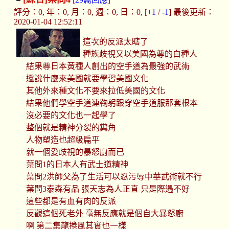
評分：0, 年：0, 月：0, 週：0, 日：0, [
+1
/
-1
] 最後更新：
2020-01-04 12:52:11
這次的反派太瞎了
種族歧視又以美國為尊的白種人
結果尊日本黃種人創出的空手道為最強的武術
還說什麼來美國就要學習美國文化
其他外來種文化不要來拉低美國的文化
結果他們學空手道連鞠躬跟穿空手道服那套根本
沒必要的文化也一起學了
整個就是精神分裂的糞角
人物塑造也超級扁平
就一個愛歧視的暴怒廚而已
葉問1的日本人有武士道精神
葉問2洪師父為了生活可以忍污辱中華武術就不行
葉問3泰森有品 張天志為人正直 只是際遇不好
這些都是有血有肉的反派
反觀這個死老外 毫無反應就是個自大暴怒廚
啊 第二集龍捲風其實也一樣