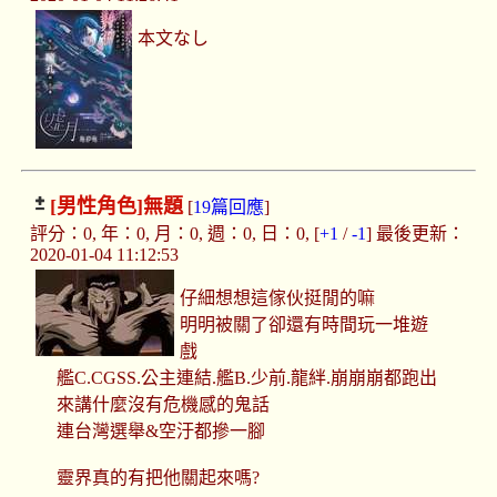
本文なし
[男性角色]
無題
[
19篇回應
]
評分：0, 年：0, 月：0, 週：0, 日：0, [
+1
/
-1
] 最後更新：
2020-01-04 11:12:53
仔細想想這傢伙挺閒的嘛
明明被關了卻還有時間玩一堆遊
戲
艦C.CGSS.公主連結.艦B.少前.龍絆.崩崩崩都跑出
來講什麼沒有危機感的鬼話
連台灣選舉&空汙都摻一腳
靈界真的有把他關起來嗎?