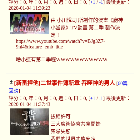
評分：0, 年：0, 月：0, 週：0, 日：0, [
+1
/
-1
] 最後更新：
2020-01-04 11:39:23
由 小川悅司 所創作的漫畫《廚神
小當家》TV動畫 第二季 製作決
定！
https://www.youtube.com/watch?v=BJg3Z7-
9nl4&feature=emb_title
啥小這有第二季喔WWWWWWWWWWW
[新番捏他]
二世事件簿新章 吞噬神的男人
[
60篇
回應
]
評分：0, 年：0, 月：0, 週：0, 日：0, [
+1
/
-1
] 最後更新：
2020-01-04 11:37:43
拔錨許可
三大魔術協會共食開始
禁忌失態
我們的世界才能安定