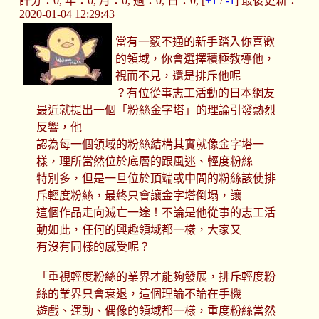
評分：0, 年：0, 月：0, 週：0, 日：0, [
+1
/
-1
] 最後更新：
2020-01-04 12:29:43
當有一竅不通的新手踏入你喜歡
的領域，你會選擇積極教導他，
視而不見，還是排斥他呢
？有位從事志工活動的日本網友
最近就提出一個「粉絲金字塔」的理論引發熱烈
反響，他
認為每一個領域的粉絲結構其實就像金字塔一
樣，理所當然位於底層的跟風迷、輕度粉絲
特別多，但是一旦位於頂端或中間的粉絲該使排
斥輕度粉絲，最終只會讓金字塔倒塌，讓
這個作品走向滅亡一途！不論是他從事的志工活
動如此，任何的興趣領域都一樣，大家又
有沒有同樣的感受呢？
「重視輕度粉絲的業界才能夠發展，排斥輕度粉
絲的業界只會衰退，這個理論不論在手機
遊戲、運動、偶像的領域都一樣，重度粉絲當然