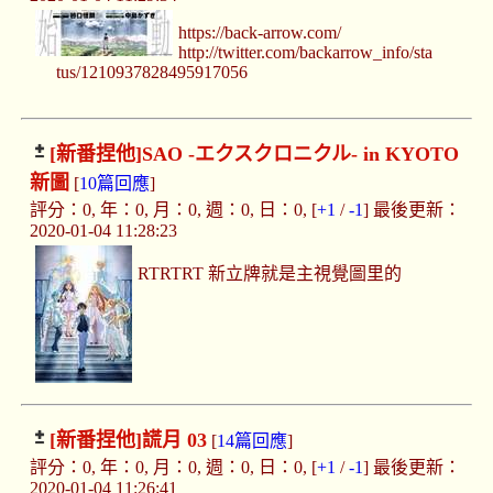
https://back-arrow.com/
http://twitter.com/backarrow_info/sta
tus/1210937828495917056
[新番捏他]
SAO -エクスクロニクル- in KYOTO
新圖
[
10篇回應
]
評分：0, 年：0, 月：0, 週：0, 日：0, [
+1
/
-1
] 最後更新：
2020-01-04 11:28:23
RTRTRT 新立牌就是主視覺圖里的
[新番捏他]
謊月 03
[
14篇回應
]
評分：0, 年：0, 月：0, 週：0, 日：0, [
+1
/
-1
] 最後更新：
2020-01-04 11:26:41