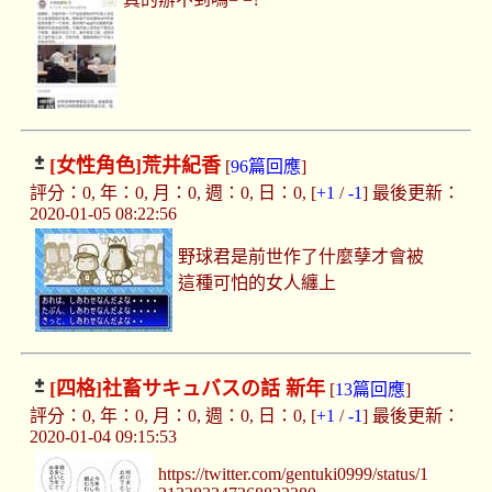
[女性角色]
荒井紀香
[
96篇回應
]
評分：0, 年：0, 月：0, 週：0, 日：0, [
+1
/
-1
] 最後更新：
2020-01-05 08:22:56
野球君是前世作了什麼孽才會被
這種可怕的女人纏上
[四格]
社畜サキュバスの話 新年
[
13篇回應
]
評分：0, 年：0, 月：0, 週：0, 日：0, [
+1
/
-1
] 最後更新：
2020-01-04 09:15:53
https://twitter.com/gentuki0999/status/1