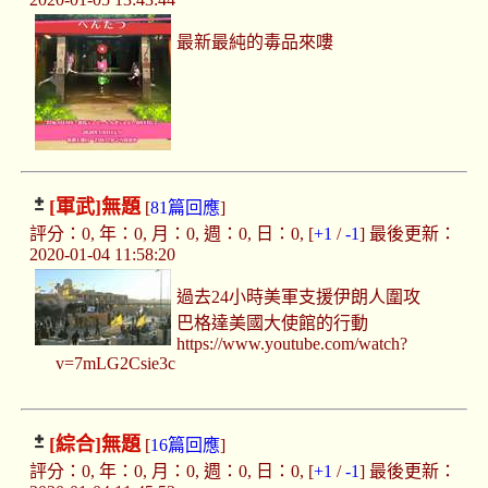
最新最純的毒品來嘍
[軍武]
無題
[
81篇回應
]
評分：0, 年：0, 月：0, 週：0, 日：0, [
+1
/
-1
] 最後更新：
2020-01-04 11:58:20
過去24小時美軍支援伊朗人圍攻
巴格達美國大使館的行動
https://www.youtube.com/watch?
v=7mLG2Csie3c
[綜合]
無題
[
16篇回應
]
評分：0, 年：0, 月：0, 週：0, 日：0, [
+1
/
-1
] 最後更新：