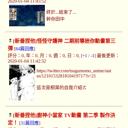
2020-01-04 11:45:52
終於...結束了...
幹你田中
[新番捏他]
怪怪守護神 二期前導迷你動畫第三
彈
[
84篇回應
]
評分：0, 年：0, 月：0, 週：0, 日：0, [
+1
/
-1
] 最後更新：
2020-01-04 11:42:32
https://twitter.com/tsugumomo_anime/stat
us/1210153281810419717?s=21
這次是桐葉的自我介紹ㄛ
[新番捏他]
廚神小當家 TV動畫 第二季 製作決
定！
[
31篇回應
]