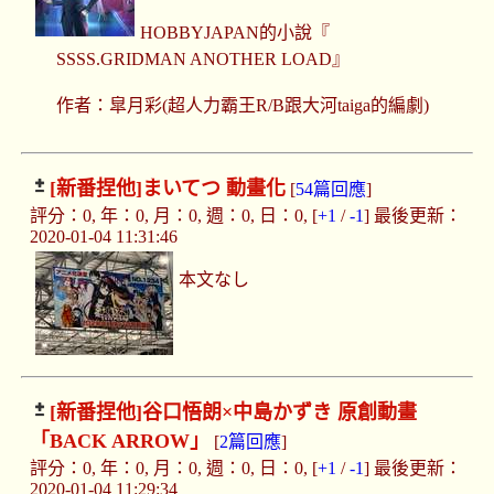
HOBBYJAPAN的小說『
SSSS.GRIDMAN ANOTHER LOAD』
作者：皐月彩(超人力霸王R/B跟大河taiga的編劇)
[新番捏他]
まいてつ 動畫化
[
54篇回應
]
評分：0, 年：0, 月：0, 週：0, 日：0, [
+1
/
-1
] 最後更新：
2020-01-04 11:31:46
本文なし
[新番捏他]
谷口悟朗×中島かずき 原創動畫
「BACK ARROW」
[
2篇回應
]
評分：0, 年：0, 月：0, 週：0, 日：0, [
+1
/
-1
] 最後更新：
2020-01-04 11:29:34