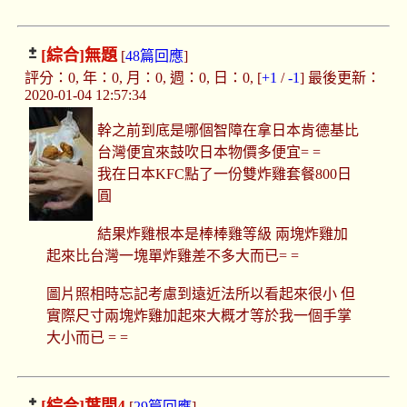
[綜合]
無題
[
48篇回應
]
評分：0, 年：0, 月：0, 週：0, 日：0, [
+1
/
-1
] 最後更新：
2020-01-04 12:57:34
幹之前到底是哪個智障在拿日本肯德基比
台灣便宜來鼓吹日本物價多便宜= =
我在日本KFC點了一份雙炸雞套餐800日
圓
結果炸雞根本是棒棒雞等級 兩塊炸雞加
起來比台灣一塊單炸雞差不多大而已= =
圖片照相時忘記考慮到遠近法所以看起來很小 但
實際尺寸兩塊炸雞加起來大概才等於我一個手掌
大小而已 = =
[綜合]
葉問4
[
29篇回應
]