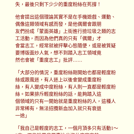
失，最後只剩下少少的重度粉絲在死撐！
他會提出這個理論其實不是在手機遊戲、運動、
偶像這類領域有感而發，是他偶爾會跟朋
友們扮成「蒙面英雄」上街進行撿垃圾之類的志
工活動，而因為他們真的只有「偶爾」才
會當志工，經常就被抨擊心態隨便，或是被質疑
要博版面炒人氣，想不到踏入志工領域竟
然也會被「重度志工」批評……
「大部分的情況，重度粉絲剛開始也都是輕度粉
絲或跟風迷，有人迷上以後會變成重度粉
絲，有人變成中度粉絲，有人則一直都是輕度粉
絲。如果排斥輕度粉絲的話，能夠踏入這
個領域的只有一開始就是重度粉絲的人，這種人
非常稀有，無法招攬新血加入就只有衰退
一途」
「我自己是輕度的志工，一個月頂多只有活動1～