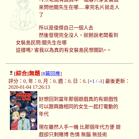
來問他關先生在哪.....拿完名片就走人
了
所以是俊傑自己一個人去
然後發現完全沒人，就掰說老闆看到
女裝島民問:關先生在哪
這樣嗎? 害我以為真的有女裝島民想開趴= =
[綜合]
無題
[
8篇回應
]
評分：0, 年：0, 月：0, 週：0, 日：0, [
+1
/
-1
] 最後更新：
2020-01-04 17:26:13
好想回到當年那個遊戲真的有遊戲性
可以跟興趣相同的女生一起打電動的
年代
現在雖然人手一機 比那個年代方便 遊
戲卻只剩賭博 色情 無腦 無技術