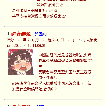
還炫耀原神營收
原神限制言論禁止打出台灣
甚至支持台灣獨立而封鎖玩家15年
[綜合]
無題
[
8篇回應
]
評分：-1, 年：-1, 月：-1, 週：-1, 日：-1, [
+1
/
-1
] 最後更
新：2022-06-12 14:06:01
中國最紅的是鬼谷說媽咪說火箭
叔李永樂科學聲音這些知識型UP
主
反觀台灣都是聖火玉尊反正我很
閒這種廢片
記得沒幾年前台灣人還愛酸中國人沒文化，不知
道是什麼時候開始逆轉的？