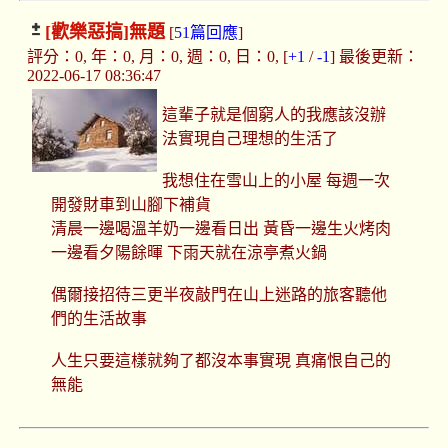
[歡樂惡搞]
無題
[
51篇回應
]
評分：0, 年：0, 月：0, 週：0, 日：0, [
+1
/
-1
] 最後更新：
2022-06-17 08:36:47
這輩子就是個窮人的我應該沒辦
法實現自己理想的生活了
我想住在雪山上的小屋 每週一次
開發財車到山腳下補貨
清晨一邊喝溫羊奶一邊看日出 黃昏一邊生火烤肉
一邊看夕陽餘暉 下雨天就在涼亭煮火鍋
偶爾接招待三更半夜敲門在山上迷路的旅客聽他
們的生活故事
人生只要這樣就夠了都沒本事實現 真痛恨自己的
無能