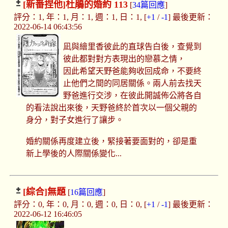
[新番捏他]
杜鵑的婚約 113
[
34篇回應
]
評分：1, 年：1, 月：1, 週：1, 日：1, [
+1
/
-1
] 最後更新：
2022-06-14 06:43:56
凪與繪里香彼此的直球告白後，查覺到
彼此都對對方表現出的戀慕之情，
因此希望天野爸能夠收回成命，不要終
止他們之間的同居關係。兩人前去找天
野爸進行交涉，在彼此開誠佈公將各自
的看法說出來後，天野爸終於首次以一個父親的
身分，對子女進行了讓步。
婚約關係再度建立後，緊接著要面對的，卻是重
新上學後的人際關係變化...
[綜合]
無題
[
16篇回應
]
評分：0, 年：0, 月：0, 週：0, 日：0, [
+1
/
-1
] 最後更新：
2022-06-12 16:46:05