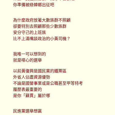
你準備被綠蟑螂出征吧
為什麼政府放著大數族群不照顧
卻要特別去照顧那些少數族群
安分守己的上班族
比不上滿嘴談政治的小黃司機？
我唯一可以想到的
就是噁心的選舉
以前黃復興是國民黨的鐵票區
外省人佔盡資源優勢
不論是國營事業或是公職甚至甲等特考
履歷表最重要的
是你「籍貫」屬於哪
民進黨選舉想贏