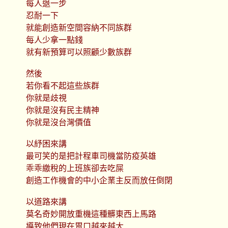
每人退一步
忍耐一下
就能創造新空間容納不同族群
每人少拿一點錢
就有新預算可以照顧少數族群
然後
若你看不起這些族群
你就是歧視
你就是沒有民主精神
你就是沒台灣價值
以紓困來講
最可笑的是把計程車司機當防疫英雄
乖乖繳稅的上班族卻去吃屎
創造工作機會的中小企業主反而放任倒閉
以道路來講
莫名奇妙開放重機這種髒東西上馬路
導致他們現在胃口越來越大