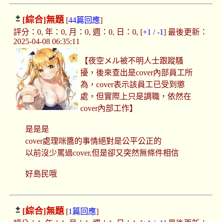
[綜合]
無題
[
44篇回應
]
評分：0, 年：0, 月：0, 週：0, 日：0, [
+1
/
-1
] 最後更新：
2025-04-08 06:35:11
【夜空メル被不明人士跟蹤騷
擾，後來查出是cover內部員工所
為，cover表示該員工已受到懲
處，但實際上只是調職，依然在
cover內部工作】
是是是
cover處理咪醬的事情絕對是公平公正的
以前沒少罵過cover,但是卻又突然無條件相信
好島民哦
[綜合]
無題
[
1篇回應
]