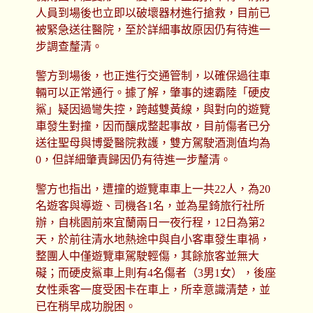
人員到場後也立即以破壞器材進行搶救，目前已
被緊急送往醫院，至於詳細事故原因仍有待進一
步調查釐清。
警方到場後，也正進行交通管制，以確保過往車
輛可以正常通行。據了解，肇事的速霸陸「硬皮
鯊」疑因過彎失控，跨越雙黃線，與對向的遊覽
車發生對撞，因而釀成整起事故，目前傷者已分
送往聖母與博愛醫院救護，雙方駕駛酒測值均為
0，但詳細肇責歸因仍有待進一步釐清。
警方也指出，遭撞的遊覽車車上一共22人，為20
名遊客與導遊、司機各1名，並為星錡旅行社所
辦，自桃園前來宜蘭兩日一夜行程，12日為第2
天，於前往清水地熱途中與自小客車發生車禍，
整團人中僅遊覽車駕駛輕傷，其餘旅客並無大
礙；而硬皮鯊車上則有4名傷者（3男1女），後座
女性乘客一度受困卡在車上，所幸意識清楚，並
已在稍早成功脫困。