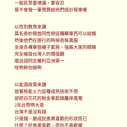
一般民眾要禮讓，要容忍
是不會撥一筆預算給他們搭計程車喔
以性別教育來講
莫名奇妙開放同性戀這種髒東西可以結婚
然後他們在遊行的時候奇裝異服
全身赤裸拿個襪子套屌，強姦大家的眼睛
完全摧毀台灣人的價值觀
還自詡同志權利亞洲第一
哇咧幹你娘咧
以能源政策來講
放著核能火力這種成熟技術不用
卻把白花花的稅金拿起搞離岸風電
2兆台幣啊大哥
台灣不是沒有錢
只是錢，變成民進黨喜歡的形狀而已
什麼？民進黨喜歡，而你不喜歡喔