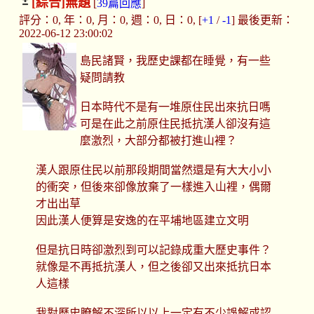
[綜合]
無題
[
39篇回應
]
評分：0, 年：0, 月：0, 週：0, 日：0, [
+1
/
-1
] 最後更新：
2022-06-12 23:00:02
島民諸賢，我歷史課都在睡覺，有一些
疑問請教
日本時代不是有一堆原住民出來抗日嗎
可是在此之前原住民抵抗漢人卻沒有這
麼激烈，大部分都被打進山裡？
漢人跟原住民以前那段期間當然還是有大大小小
的衝突，但後來卻像放棄了一樣進入山裡，偶爾
才出出草
因此漢人便算是安逸的在平埔地區建立文明
但是抗日時卻激烈到可以記錄成重大歷史事件？
就像是不再抵抗漢人，但之後卻又出來抵抗日本
人這樣
我對歷史瞭解不深所以以上一定有不少誤解或認