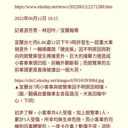
https://www.ettoday.net/news/20220612/2271280.htm
2022年06月12日 16:15
記者游芳男、林冠吟／宜蘭報導
宜蘭台七丙8.4K處12日下午3時許發生一起重大車
禍意外！一輛速霸陸「硬皮鯊」因不明原因與對
向的遊覽車發生擦撞意外，巨大的撞擊力道造成
小客車車頭凹陷、前輪外翻斷裂；而遊覽車的左
前車頭更是直接被撞出一個大洞。
https://cdn2.ettoday.net/images/6393/6393084.jpg
▲宜蘭台7丙小客車與遊覽車因不明原因相撞。
（圖／翻攝自重機車友各區路況、天氣回報中
心，下同）
初步了解，小客車共4人受傷，加上遊覽車1人，
累計5人受傷，所幸均無生命危險，而小客車的司
機則因車體變形，一度卡在車上動彈不得，消防