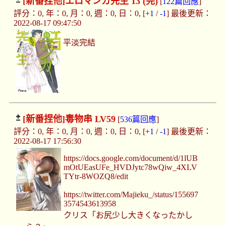
[新番捏他]
エロマンガ先生 13 (完)
[
122篇回應
]
評分：0, 年：0, 月：0, 週：0, 日：0, [
+1
/
-1
] 最後更新：
2022-08-17 09:47:50
平淡完結
[新番捏他]
毒物串 LV59
[
536篇回應
]
評分：0, 年：0, 月：0, 週：0, 日：0, [
+1
/
-1
] 最後更新：
2022-08-17 17:56:30
https://docs.google.com/document/d/1lUB
mOtUEasUFe_HVDJytc78wQiw_4XLV
TYtr-8WOZQ8/edit
https://twitter.com/Majieku_/status/155697
3574543613958
クリス「お尻少し大きくなったかし