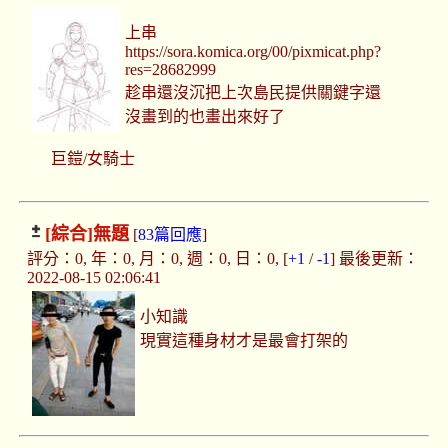
上串
https://sora.komica.org/00/pixmicat.php?
res=28682999
趁串還沒沉把上次島民提供關鍵字還
沒畫到的也畫出來好了
巨鎧/女騎士
[綜合]
無題
[
83篇回應
]
評分：0, 年：0, 月：0, 週：0, 日：0, [
+1
/
-1
] 最後更新：
2022-08-15 02:06:41
小知識
現實這種身材才是最會打架的