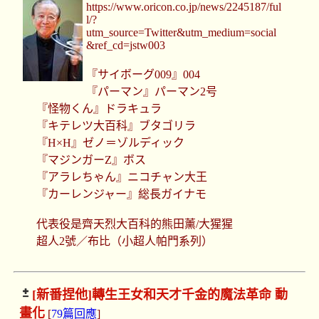
https://www.oricon.co.jp/news/2245187/ful
l/?
utm_source=Twitter&utm_medium=social
&ref_cd=jstw003
『サイボーグ009』004
『パーマン』パーマン2号
『怪物くん』ドラキュラ
『キテレツ大百科』ブタゴリラ
『H×H』ゼノ＝ゾルディック
『マジンガーZ』ボス
『アラレちゃん』ニコチャン大王
『カーレンジャー』総長ガイナモ
代表役是齊天烈大百科的熊田薰/大猩猩
超人2號／布比（小超人帕門系列）
[新番捏他]
轉生王女和天才千金的魔法革命 動
畫化
[
79篇回應
]