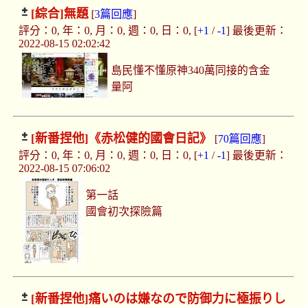
[綜合]
無題
[
3篇回應
]
評分：0, 年：0, 月：0, 週：0, 日：0, [
+1
/
-1
] 最後更新：
2022-08-15 02:02:42
島民懂不懂原神340萬同接的含金
量阿
[新番捏他]
《赤松健的國會日記》
[
70篇回應
]
評分：0, 年：0, 月：0, 週：0, 日：0, [
+1
/
-1
] 最後更新：
2022-08-15 07:06:02
第一話
國會初次探險篇
[新番捏他]
痛いのは嫌なので防御力に極振りし