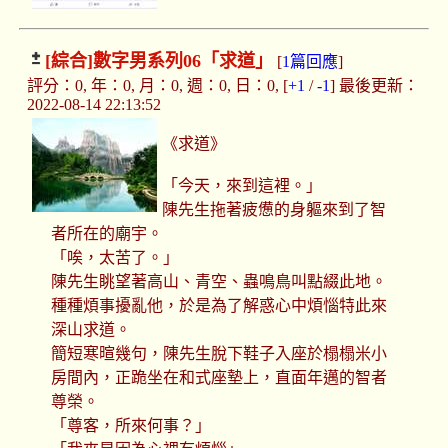
[綜合]
數字男系列06「求道」
[
1篇回應
]
評分：0, 年：0, 月：0, 週：0, 日：0, [
+1
/
-1
] 最後更新：
2022-08-14 22:13:52
《求道》
「今天，來到這裡。」
陳先生拖著疲憊的身軀來到了智
者所在的廟宇。
「唉，太苦了。」
陳先生眺望著高山、青空、蟲鳴鳥叫點綴此地。
種種煩事擾亂他，於是為了解惑心中煩惱特此來
深山求道。
簡短寒暄幾句，陳先生脫下鞋子入座於榻榻米小
房間內，正跪坐在和式座墊上，直面年邁的智者
尊榮。
「尊客，所來何事？」