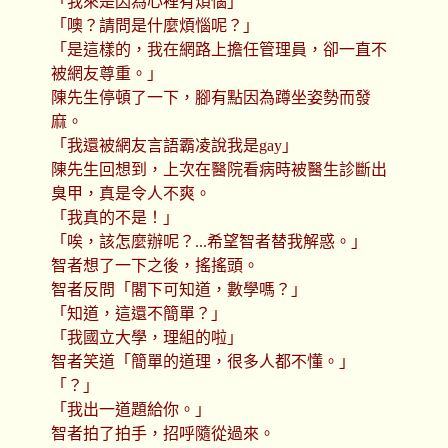
「我來是因為心裡有煩惱」
「噢？請問是什麼煩惱呢？」
「是這樣的，我在網路上擔任管理員，卻一直不
被網友尊重。」
陳先生停頓了一下，腳有點因為蹲坐姿勢而發
麻。
「我還被網友言語霸凌說我是gay」
陳先生回想到，上次在醫院看病時被醫生診斷出
臭甲，真是令人不爽。
「我真的不是！」
「唉，該怎麼辦呢？...希望智者替我解惑。」
智者想了一下之後，搖搖頭。
智者反問「閣下可知道，數學嗎？」
「知道，這還不簡單？」
「我國立大學，理組的啦」
智者笑道「簡單的道理，很多人都不懂。」
「？」
「我出一道題給你。」
智者拍了拍手，招呼隨從過來。