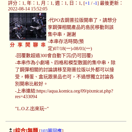
評分：1, 年：1, 月：1, 週：1, 日：1, [
+1
/
-1
] 最後更新：
2022-08-14 15:52:05
-代PO去鋼普拉版開串了，請想分
享鋼彈相關產品的島民移動到該
集中串，謝謝
-本串存活時間(預
定)07/18(一)-08/01(一)
-回覆數超過300會自動下沉(仍可回覆)
-本串作為小劇場、四格和模型散圖的集中串，除
了鋼彈相關的討論請移至剛普拉版以外都可以接
受，轉蛋、盒玩跟景品也可，不過想獨立討論各
別開串比較好。
-上串連結:https://aqua.komica.org/09/pixmicat.php?
res=433094
"L.O.Z.出來玩~"
[綜合]
無題
[
103篇回應
]