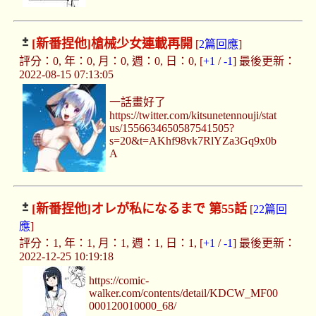
[新番捏他]
槍械少女連載再開
[
2篇回應
]
評分：0, 年：0, 月：0, 週：0, 日：0, [
+1
/
-1
] 最後更新：
2022-08-15 07:13:05
一話畫好了
https://twitter.com/kitsunetennouji/stat
us/1556634650587541505?
s=20&t=AKhf98vk7RlYZa3Gq9x0b
A
[新番捏他]
オレが私になるまで 第55話
[
22篇回
應
]
評分：1, 年：1, 月：1, 週：1, 日：1, [
+1
/
-1
] 最後更新：
2022-12-25 10:19:18
https://comic-
walker.com/contents/detail/KDCW_MF00
000120010000_68/