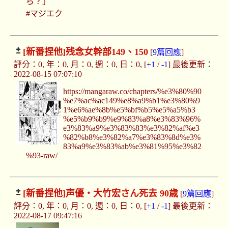
ら？」
#マジエク
[新番捏他]
残念女幹部149、150
[
9篇回應
]
評分：0, 年：0, 月：0, 週：0, 日：0, [
+1
/
-1
] 最後更新：
2022-08-15 07:07:10
https://mangaraw.co/chapters/%e3%80%90
%e7%ac%ac149%e8%a9%b1%e3%80%9
1%e6%ae%8b%e5%bf%b5%e5%a5%b3
%e5%b9%b9%e9%83%a8%e3%83%96%
e3%83%a9%e3%83%83%e3%82%af%e3
%82%b8%e3%82%a7%e3%83%8d%e3%
83%a9%e3%83%ab%e3%81%95%e3%82
%93-raw/
[新番捏他]
声優・大竹宏さん死去 90歳
[
9篇回應
]
評分：0, 年：0, 月：0, 週：0, 日：0, [
+1
/
-1
] 最後更新：
2022-08-17 09:47:16