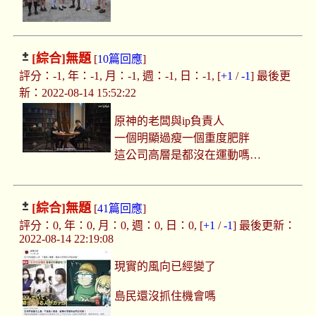
[綜合]
無題
[
10篇回應
]
評分：-1, 年：-1, 月：-1, 週：-1, 日：-1, [
+1
/
-1
] 最後更
新：2022-08-14 15:52:22
原神的老闆與ip負責人
一個明顯過瘦一個重度肥胖
這公司高層是都沒在運動嗎…
[綜合]
無題
[
41篇回應
]
評分：0, 年：0, 月：0, 週：0, 日：0, [
+1
/
-1
] 最後更新：
2022-08-14 22:19:08
現實的風向已經變了
島民還沒抓住機會嗎