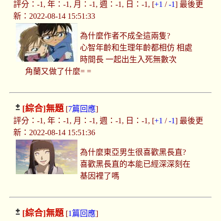
評分：-1, 年：-1, 月：-1, 週：-1, 日：-1, [
+1
/
-1
] 最後更
新：2022-08-14 15:51:33
為什麼作者不成全這兩隻?
心智年齡和生理年齡都相仿 相處
時間長 一起出生入死無數次
角蘭又做了什麼= =
[綜合]
無題
[
7篇回應
]
評分：-1, 年：-1, 月：-1, 週：-1, 日：-1, [
+1
/
-1
] 最後更
新：2022-08-14 15:51:36
為什麼東亞男生很喜歡黑長直?
喜歡黑長直的本能已經深深刻在
基因裡了嗎
[綜合]
無題
[
1篇回應
]