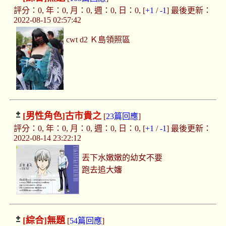
評分：0, 年：0, 月：0, 週：0, 日：0, [
+1
/
-1
] 最後更新：
2022-08-15 02:57:42
cwt d2 Ｋ島領照區
[男性角色]
古市貴之
[
23篇回應
]
評分：0, 年：0, 月：0, 週：0, 日：0, [
+1
/
-1
] 最後更新：
2022-08-14 23:22:12
丟下水嫩嫩的幼女不要
跑去追大嬸
[綜合]
無題
[
54篇回應
]