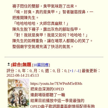
襪子悶住的雙腳，臭甲氣味跑了出來。
「唉，好臭。真的是臭甲。」智者皺眉捏鼻，一
把推開陳先生。
「哈哈哈哈哈，大師您真幽默！」
陳先生脫下襪子，露出灰色的腳趾指甲。
「對！我就是臭甲！我是又如何？哈哈哈！」
陳先生的如釋重負，讓在場眾人都開心的笑了。
整個廟宇空氣裡充滿了快活的氣氛。
[綜合]
無題
[
10篇回應
]
評分：0, 年：0, 月：0, 週：0, 日：0, [
+1
/
-1
] 最後更新：
2022-08-14 21:45:13
https://youtu.be/7EWPmM5eBMs
把來自深淵的OPED
連劇場版都聽了一輪
結果目前播放中這一季是最強的
OPED曲子歌詞跟畫面劇情搭配得有夠