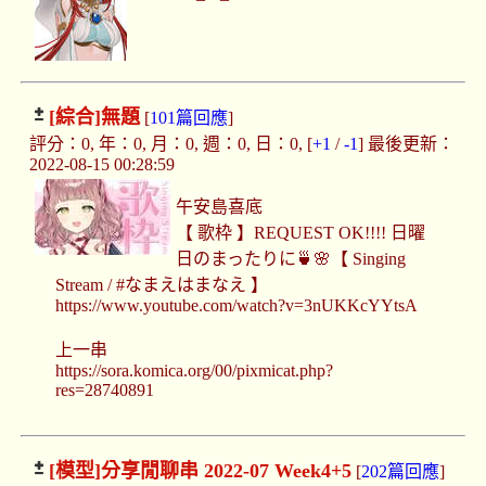
[綜合]
無題
[
101篇回應
]
評分：0, 年：0, 月：0, 週：0, 日：0, [
+1
/
-1
] 最後更新：
2022-08-15 00:28:59
午安島喜底
【 歌枠 】REQUEST OK!!!! 日曜
日のまったりに🍵🌸【 Singing
Stream / #なまえはまなえ 】
https://www.youtube.com/watch?v=3nUKKcYYtsA
上一串
https://sora.komica.org/00/pixmicat.php?
res=28740891
[模型]
分享閒聊串 2022-07 Week4+5
[
202篇回應
]