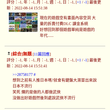
評分：-1, 年：-1, 月：-1, 週：-1, 日：-1, [
+1
/
-1
] 最後更
新：2022-08-14 15:51:38
現在的遊戲空有畫面內容空洞 大
量的拆賣付費DLC 課金系統
好想回到那個遊戲單純是遊戲的
年代......
[綜合]
無題
[
11篇回應
]
評分：-1, 年：-1, 月：-1, 週：-1, 日：-1, [
+1
/
-1
] 最後更
新：2022-08-14 15:51:41
>>28758177
#
想到之前有人推日本嗎?就會有鍵盤大濕冒出來說
日本不流行
笑死 爛的是做的人都做武俠
沒做出好遊戲然後到處說武俠不流行