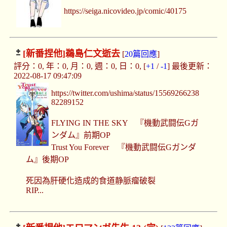
https://seiga.nicovideo.jp/comic/40175
[新番捏他]
鵜島仁文逝去
[
20篇回應
]
評分：0, 年：0, 月：0, 週：0, 日：0, [
+1
/
-1
] 最後更新：
2022-08-17 09:47:09
https://twitter.com/ushima/status/15569266238
82289152
FLYING IN THE SKY 『機動武闘伝Gガ
ンダム』前期OP
Trust You Forever 『機動武闘伝Gガンダ
ム』後期OP
死因為肝硬化造成的食道静脈瘤破裂
RIP...