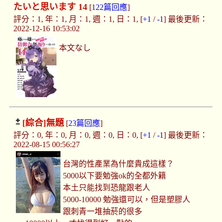
たいと思います 14
[
122篇回應
]
評分：1, 年：1, 月：1, 週：1, 日：1, [
+1
/
-1
] 最後更新：
2022-12-16 10:53:02
本文なし
[綜合]
無題
[
23篇回應
]
評分：0, 年：0, 月：0, 週：0, 日：0, [
+1
/
-1
] 最後更新：
2022-08-15 00:56:27
台灣的性產業為什麼貴成這樣？
5000以下要勉強ok的全都外籍
本土只能找到恐龍跟老人
5000-10000 勉強還可以，但是塑膠人
跟刺青一堆抽菸的很多