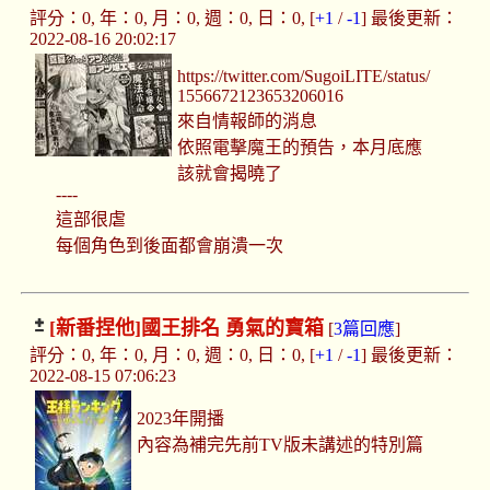
評分：0, 年：0, 月：0, 週：0, 日：0, [
+1
/
-1
] 最後更新：
2022-08-16 20:02:17
https://twitter.com/SugoiLITE/status/
1556672123653206016
來自情報師的消息
依照電擊魔王的預告，本月底應
該就會揭曉了
----
這部很虐
每個角色到後面都會崩潰一次
[新番捏他]
國王排名 勇氣的寶箱
[
3篇回應
]
評分：0, 年：0, 月：0, 週：0, 日：0, [
+1
/
-1
] 最後更新：
2022-08-15 07:06:23
2023年開播
內容為補完先前TV版未講述的特別篇