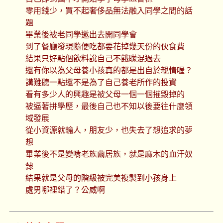
零用錢少，買不起奢侈品無法融入同學之間的話
題
畢業後被老同學邀出去開同學會
到了餐廳發現隨便吃都要花掉幾天份的伙食費
結果只好點個飲料說自己不餓矇混過去
還有你以為父母養小孩真的都是出自於親情喔？
講難聽一點還不是為了自己養老所作的投資
看有多少人的興趣是被父母一個一個摧毀掉的
被逼著拼學歷，最後自己也不知以後要往什麼領
域發展
從小資源就輸人，朋友少，也失去了想追求的夢
想
畢業後不是變啃老族繭居族，就是麻木的血汗奴
隸
結果就是父母的階級被完美複製到小孩身上
處男哪裡錯了？公威啊