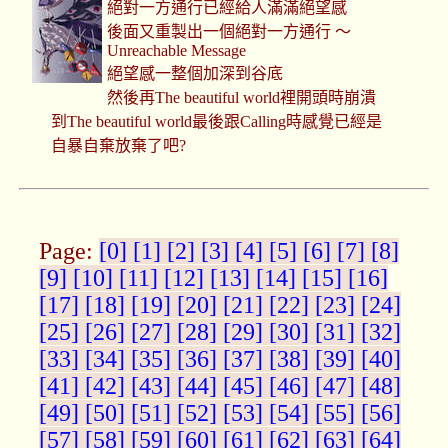
絕對一方通行已經給人滿滿絕望感
後面又重製出一個絕對一方通行 ～
Unreachable Message
絕望感一整個加深到谷底
然後再The beautiful world裡開頭時崩潰
到The beautiful world最後跟Calling時感覺已經是
自暴自棄放棄了吧?
Page:
[0]
[1]
[2]
[3]
[4]
[5]
[6]
[7]
[8]
[9]
[10]
[11]
[12]
[13]
[14]
[15]
[16]
[17]
[18]
[19]
[20]
[21]
[22]
[23]
[24]
[25]
[26]
[27]
[28]
[29]
[30]
[31]
[32]
[33]
[34]
[35]
[36]
[37]
[38]
[39]
[40]
[41]
[42]
[43]
[44]
[45]
[46]
[47]
[48]
[49]
[50]
[51]
[52]
[53]
[54]
[55]
[56]
[57]
[58]
[59]
[60]
[61]
[62]
[63]
[64]