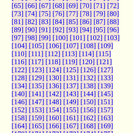
[65]
[66]
[67]
[68]
[69]
[70]
[71]
[72]
[73]
[74]
[75]
[76]
[77]
[78]
[79]
[80]
[81]
[82]
[83]
[84]
[85]
[86]
[87]
[88]
[89]
[90]
[91]
[92]
[93]
[94]
[95]
[96]
[97]
[98]
[99]
[100]
[101]
[102]
[103]
[104]
[105]
[106]
[107]
[108]
[109]
[110]
[111]
[112]
[113]
[114]
[115]
[116]
[117]
[118]
[119]
[120]
[121]
[122]
[123]
[124]
[125]
[126]
[127]
[128]
[129]
[130]
[131]
[132]
[133]
[134]
[135]
[136]
[137]
[138]
[139]
[140]
[141]
[142]
[143]
[144]
[145]
[146]
[147]
[148]
[149]
[150]
[151]
[152]
[153]
[154]
[155]
[156]
[157]
[158]
[159]
[160]
[161]
[162]
[163]
[164]
[165]
[166]
[167]
[168]
[169]