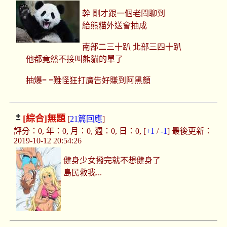
幹 剛才跟一個老闆聊到
給熊貓外送會抽成
南部二三十趴 北部三四十趴
他都竟然不接叫熊貓的單了
抽爆= =難怪狂打廣告好賺到阿黑顏
[綜合]
無題
[
21篇回應
]
評分：0, 年：0, 月：0, 週：0, 日：0, [
+1
/
-1
] 最後更新：
2019-10-12 20:54:26
健身少女撥完就不想健身了
島民救我...