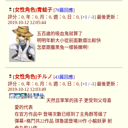
[女性角色]
青蛙子
[
79篇回應
]
評分：0, 年：0, 月：0, 週：0, 日：0, [
+1
/
-1
] 最後更新：
2019-10-12 12:05:44
五百歲的吸血鬼就算了
明明年齡大小從前面數還比較快
怎麼跟腹黑兔一樣裝嫩啊!
[女性角色]
チルノ
[
43篇回應
]
評分：0, 年：0, 月：0, 週：0, 日：0, [
+1
/
-1
] 最後更新：
2019-10-12 12:03:49
天然且笨笨的孩子 更受到父母喜
愛的代表
在官方作品中 登場次數已經到了主角群等級了
彈幕+格鬥共22作品 琪魯諾登場10作 小輸妖夢 射
命丸的11作