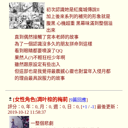
初次認識她是紅魔城傳說II
加上後來系列的補完的形象就是
腹黑 心機超重 黑幕味滿到整個溢
出來
直到偶然接觸了宮本老師的故事
為了一個認識沒多久的朋友拼命到這樣
看到眼睛都要噴淚了QQ
果然人(?)不輕狂枉少年啊
雖然跟原設定有些出入
但這部也是我覺得最震撼心靈也對當年入侵月都
的理由最具說服力的故事
[女性角色]
凋叶棕的梅莉
[
9篇回應
]
評分：0, 年：0, 月：0, 週：0, 日：0, [
+1
/
-1
] 最後更新：
2019-10-12 11:58:37
一整個悲劇