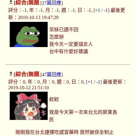
[綜合]
無題
[
27篇回應
]
評分：-1, 年：-1, 月：-1, 週：-1, 日：-1, [
+1
/
-1
] 最後更
新：2019-10-13 19:47:29
茶妹已讀不回
怎麼辦
我今天一定要插女人
台中有什麼好建議
[綜合]
無題
[
47篇回應
]
評分：0, 年：0, 月：0, 週：0, 日：0, [
+1
/
-1
] 最後更新：
2019-10-12 21:51:10
欸欸
我是今天第一次來台北的屏東島
民
剛剛我在台北捷運吃感冒藥時 居然被保全制止