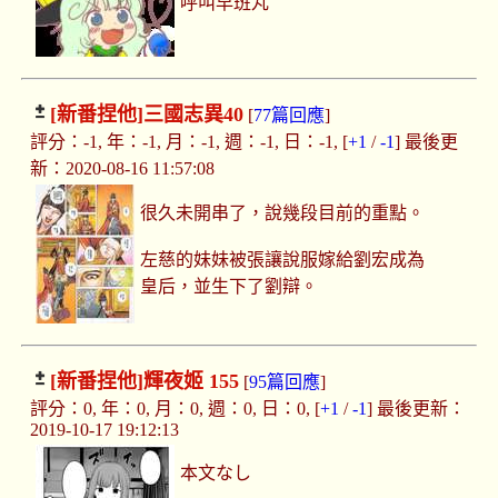
呼叫早班丸
[新番捏他]
三國志異40
[
77篇回應
]
評分：-1, 年：-1, 月：-1, 週：-1, 日：-1, [
+1
/
-1
] 最後更
新：2020-08-16 11:57:08
很久未開串了，說幾段目前的重點。
左慈的妹妹被張讓說服嫁給劉宏成為
皇后，並生下了劉辯。
[新番捏他]
輝夜姬 155
[
95篇回應
]
評分：0, 年：0, 月：0, 週：0, 日：0, [
+1
/
-1
] 最後更新：
2019-10-17 19:12:13
本文なし