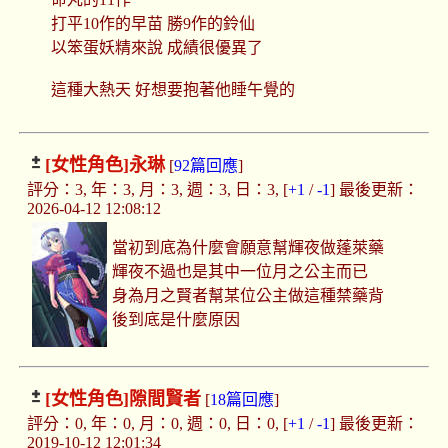
打平10作的早苗 勝9作的鈴仙
以笨蛋妖精來說 成績很優異了
這種大熱天 好想要抱著他睡午覺的
[女性角色]
永琳
[
92篇回應
]
評分：3, 年：3, 月：3, 週：3, 日：3, [
+1
/
-1
] 最後更新：
2026-04-12 12:08:12
當初到底為什麼會願意幫輝夜做蓬萊藥
輝夜不過也是其中一位月之公主而已
身為月之賢者幫某位公主做這種禁藥背
後到底是什麼原因
[女性角色]
隙間賢者
[
18篇回應
]
評分：0, 年：0, 月：0, 週：0, 日：0, [
+1
/
-1
] 最後更新：
2019-10-12 12:01:34