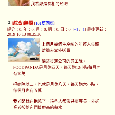
我看都是長相問題吧
[綜合]
無題
[
101篇回應
]
評分：0, 年：0, 月：0, 週：0, 日：0, [
+1
/
-1
] 最後更新：
2019-10-13 08:35:36
上個月幾個生產線的年輕人集體
離職去當外送員
聽某貨運公司的員工說，
FOODPANDA是月休四天，每天跑12小時每月才
有10萬
把她除以二，也就是月休八天，每天跑六小時，
每個月也有五萬
我老闆就在抱怨了，這些人都沒甚麼專長，外送
業者卻給它們這麼高的薪水