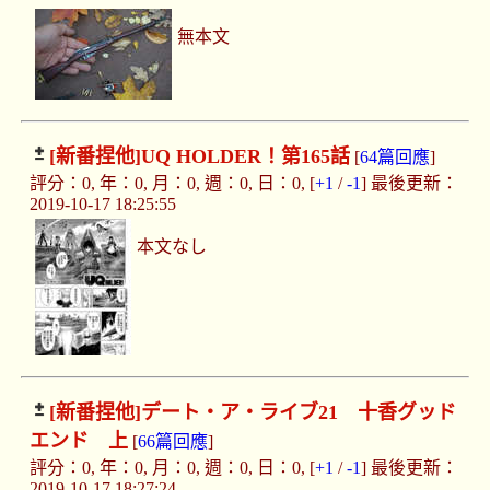
無本文
[新番捏他]
UQ HOLDER！第165話
[
64篇回應
]
評分：0, 年：0, 月：0, 週：0, 日：0, [
+1
/
-1
] 最後更新：
2019-10-17 18:25:55
本文なし
[新番捏他]
デート・ア・ライブ21 十香グッド
エンド 上
[
66篇回應
]
評分：0, 年：0, 月：0, 週：0, 日：0, [
+1
/
-1
] 最後更新：
2019-10-17 18:27:24