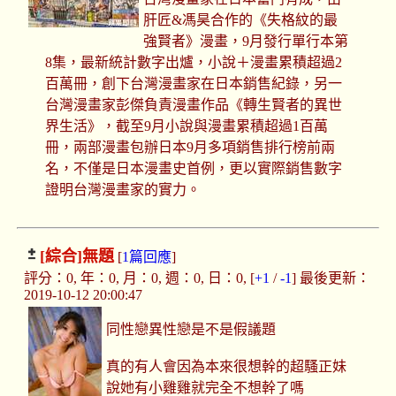
肝匠&馮昊合作的《失格紋的最
強賢者》漫畫，9月發行單行本第
8集，最新統計數字出爐，小說＋漫畫累積超過2
百萬冊，創下台灣漫畫家在日本銷售紀錄，另一
台灣漫畫家彭傑負責漫畫作品《轉生賢者的異世
界生活》，截至9月小說與漫畫累積超過1百萬
冊，兩部漫畫包辦日本9月多項銷售排行榜前兩
名，不僅是日本漫畫史首例，更以實際銷售數字
證明台灣漫畫家的實力。
[綜合]
無題
[
1篇回應
]
評分：0, 年：0, 月：0, 週：0, 日：0, [
+1
/
-1
] 最後更新：
2019-10-12 20:00:47
同性戀異性戀是不是假議題
真的有人會因為本來很想幹的超騷正妹
說她有小雞雞就完全不想幹了嗎