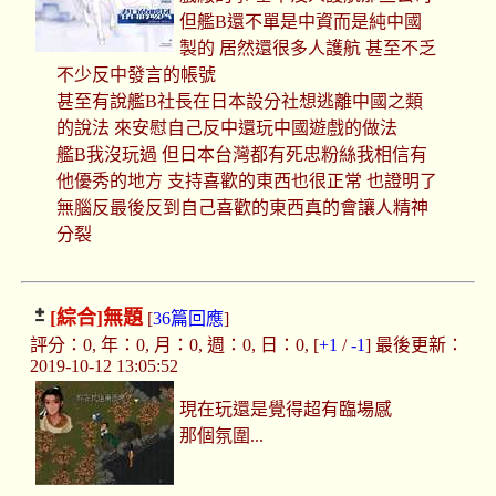
但艦B還不單是中資而是純中國
製的 居然還很多人護航 甚至不乏
不少反中發言的帳號
甚至有說艦B社長在日本設分社想逃離中國之類
的說法 來安慰自己反中還玩中國遊戲的做法
艦B我沒玩過 但日本台灣都有死忠粉絲我相信有
他優秀的地方 支持喜歡的東西也很正常 也證明了
無腦反最後反到自己喜歡的東西真的會讓人精神
分裂
[綜合]
無題
[
36篇回應
]
評分：0, 年：0, 月：0, 週：0, 日：0, [
+1
/
-1
] 最後更新：
2019-10-12 13:05:52
現在玩還是覺得超有臨場感
那個氛圍...