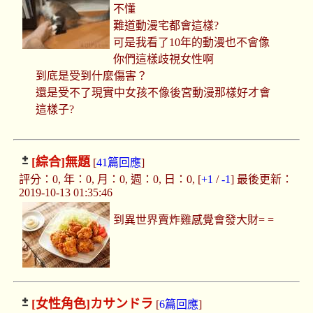
不懂
難道動漫宅都會這樣?
可是我看了10年的動漫也不會像
你們這樣歧視女性啊
到底是受到什麼傷害？
還是受不了現實中女孩不像後宮動漫那樣好才會
這樣子?
[綜合]
無題
[
41篇回應
]
評分：0, 年：0, 月：0, 週：0, 日：0, [
+1
/
-1
] 最後更新：
2019-10-13 01:35:46
到異世界賣炸雞感覺會發大財= =
[女性角色]
カサンドラ
[
6篇回應
]