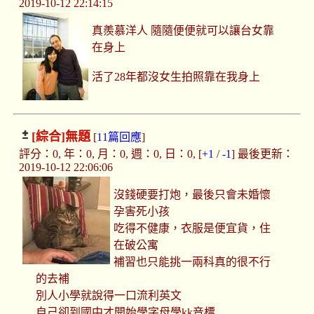
2019-10-12 22:14:15
真羨慕洋人 隨隨便便就可以讓台女靠
在身上
活了28年都沒女生拍照靠在我身上
[綜合]
無題
[
11篇回應
]
評分：0, 年：0, 月：0, 週：0, 日：0, [
+1
/
-1
] 最後更新：
2019-10-12 22:06:06
沒錢硬要打炮，最後只會未婚懷
孕害死小孩
吃得不健康，衣服是便宜貨，住
在破公寓
補習也只能挑一兩科真的很不行
的去補
別人小學就說得一口流利英文
自己卻到國中才開始學字母學kk音標