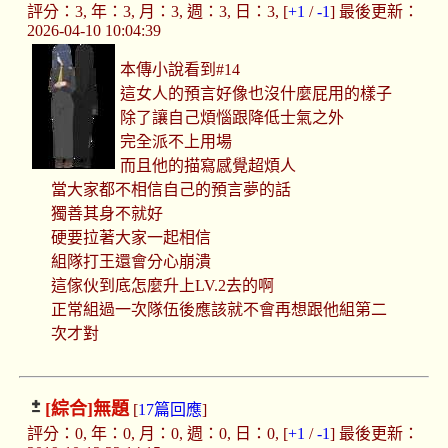
評分：3, 年：3, 月：3, 週：3, 日：3, [
+1
/
-1
] 最後更新：
2026-04-10 10:04:39
本傳小說看到#14
這女人的預言好像也沒什麼屁用的樣子
除了讓自己煩惱跟降低士氣之外
完全派不上用場
而且他的描寫感覺超煩人
當大家都不相信自己的預言夢的話
獨善其身不就好
硬要拉著大家一起相信
組隊打王還會分心崩潰
這傢伙到底怎麼升上LV.2去的啊
正常組過一次隊伍後應該就不會再想跟他組第二
次才對
[綜合]
無題
[
17篇回應
]
評分：0, 年：0, 月：0, 週：0, 日：0, [
+1
/
-1
] 最後更新：