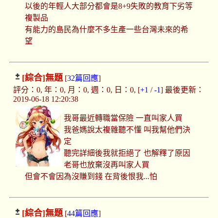
以後的年輕人大部分都會是8+9失敗的教育下劣等
複製品
有能力的島民為什麼不多生產一些台灣未來的希
望
[綜合]
無題
[
32篇回應
]
評分：0, 年：0, 月：0, 週：0, 日：0, [
+1
/
-1
] 最後更新：
2019-06-18 12:20:38
我哥最近轉職當保險 一直叫家人買
我爸媽說太複雜聽不懂 叫我幫他們決
定
聽完詳細後我就拒絕了 也解釋了原因
老哥也放棄沒再叫家人買
但會不會因為沒賺到錢 在背後恨我...怕
[綜合]
無題
[
44篇回應
]