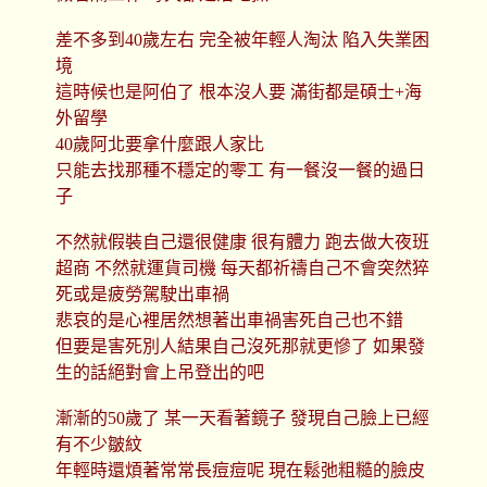
差不多到40歲左右 完全被年輕人淘汰 陷入失業困
境
這時候也是阿伯了 根本沒人要 滿街都是碩士+海
外留學
40歲阿北要拿什麼跟人家比
只能去找那種不穩定的零工 有一餐沒一餐的過日
子
不然就假裝自己還很健康 很有體力 跑去做大夜班
超商 不然就運貨司機 每天都祈禱自己不會突然猝
死或是疲勞駕駛出車禍
悲哀的是心裡居然想著出車禍害死自己也不錯
但要是害死別人結果自己沒死那就更慘了 如果發
生的話絕對會上吊登出的吧
漸漸的50歲了 某一天看著鏡子 發現自己臉上已經
有不少皺紋
年輕時還煩著常常長痘痘呢 現在鬆弛粗糙的臉皮