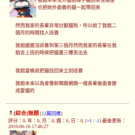
我姐本來住外面前陣子搬回來住順便
也把她外面養的貓一起帶回來
然而我家的長輩非常討厭貓狗，所以給了我姐二
個月的時間找人送養
我姐遲遲沒送養到第三個月然而我家的長輩在我
姐去上班的時候把貓重三樓丟出去
我姐當晚就把貓找回來立刻送養
我姐本來以為會像新聞跟網路一樣長輩後面會變
成愛貓的
[綜合]
無題
[
12篇回應
]
評分：0, 年：0, 月：0, 週：0, 日：0, [
+1
/
-1
] 最後更新：
2019-06-16 17:46:27