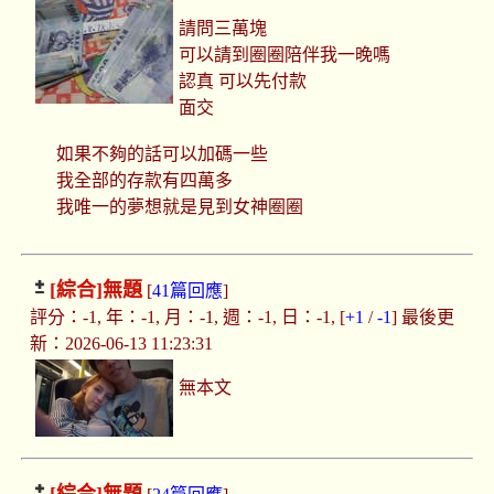
請問三萬塊
可以請到圈圈陪伴我一晚嗎
認真 可以先付款
面交
如果不夠的話可以加碼一些
我全部的存款有四萬多
我唯一的夢想就是見到女神圈圈
[綜合]
無題
[
41篇回應
]
評分：-1, 年：-1, 月：-1, 週：-1, 日：-1, [
+1
/
-1
] 最後更
新：2026-06-13 11:23:31
無本文