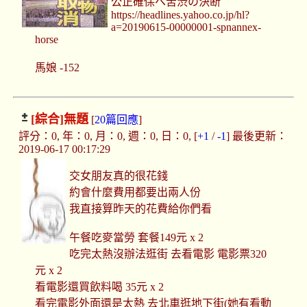
公正確保へ苦渋の決断
https://headlines.yahoo.co.jp/hl?
a=20190615-00000001-spnannex-
horse
馬娘 -152
[綜合]
無題
[
20篇回應
]
評分：0, 年：0, 月：0, 週：0, 日：0, [
+1
/
-1
] 最後更新：
2019-06-17 00:17:29
交女朋友真的很花錢
約會什麼費用都要出兩人份
我直接算昨天的花費給你們看
午餐吃麥當勞 套餐149元 x 2
吃完太熱沒辦法逛街 去看電影 電影票320
元 x 2
看電影還買飲料喝 35元 x 2
看完電影外面還是太熱 去北車逛地下街(她有看動