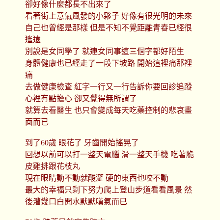
卻好像什麼都長不出來了
看著街上意氣風發的小夥子 好像有很光明的未來
自己也曾經是那樣 但是不知不覺距離青春已經很
遙遠
別說是女同學了 就連女同事這三個字都好陌生
身體健康也已經走了一段下坡路 開始這裡痛那裡
痛
去做健康檢查 紅字一行又一行告訴你要回診追蹤
心裡有點擔心 卻又覺得無所謂了
就算去看醫生 也只會變成每天吃藥控制的悲哀畫
面而已
到了60歲 眼花了 牙齒開始搖晃了
回想以前可以打一整天電腦 滑一整天手機 吃著脆
皮雞排跟花枝丸
現在眼睛動不動就酸澀 硬的東西也咬不動
最大的幸福只剩下努力爬上登山步道看看風景 然
後灌幾口白開水默默嘆氣而已