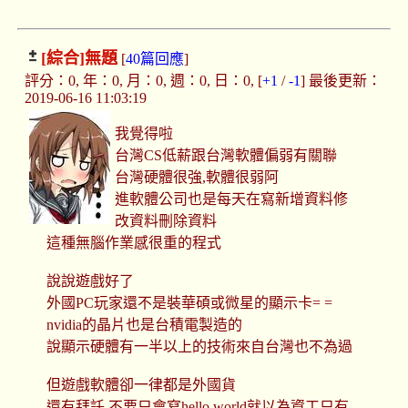
[綜合]
無題
[
40篇回應
]
評分：0, 年：0, 月：0, 週：0, 日：0, [
+1
/
-1
] 最後更新：
2019-06-16 11:03:19
我覺得啦
台灣CS低薪跟台灣軟體偏弱有關聯
台灣硬體很強,軟體很弱阿
進軟體公司也是每天在寫新增資料修
改資料刪除資料
這種無腦作業感很重的程式
說說遊戲好了
外國PC玩家還不是裝華碩或微星的顯示卡= =
nvidia的晶片也是台積電製造的
說顯示硬體有一半以上的技術來自台灣也不為過
但遊戲軟體卻一律都是外國貨
還有拜託,不要只會寫hello world就以為資工只有