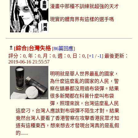
漫畫中那種不訓練就超強的天才
現實的體育界有這樣的選手嗎
[綜合]
台灣失格
[
86篇回應
]
評分：0, 年：0, 月：0, 週：0, 日：0, [
+1
/
-1
] 最後更新：
2019-06-16 21:55:57
明明就是華人世界最亂的國家，
為什麼這麼亂的國家的人民，警
察在鎮暴都沒用過布袋彈。結果
很多新聞都在科普什麼叫布袋
彈，照理來說，台灣這麼亂人民
這麼刁，台灣人應該對布袋彈不陌生才對。結果
竟然台灣人要看了香港警察在攻擊香港民眾才知
道有這種東西，想來想去才發現台灣真的是亂假
的......