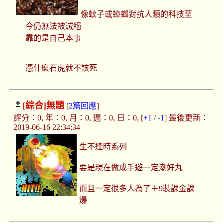
像蚊子或蟑螂對抗人類的科技至
今仍無法被滅絕
靠的是自己本事
憑什麼石虎就不該死
[綜合]
無題
[
2篇回應
]
評分：0, 年：0, 月：0, 週：0, 日：0, [
+1
/
-1
] 最後更新：
2019-06-16 22:34:34
生不逢時系列
要是現在做成手遊一定潮好丸
而且一定很多人為了＋9裝課金課
爆