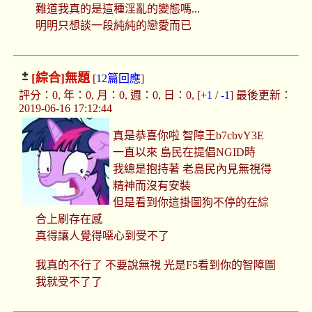
難道我真的是這種淫亂的變態嗎...
明明只想談一段純純的戀愛而已
[綜合]
無題
[
12篇回應
]
評分：0, 年：0, 月：0, 週：0, 日：0, [
+1
/
-1
] 最後更新：
2019-06-16 17:12:44
真是恭喜你啦 智障王b7cbvY3E
一直以來 島民在提倡NGID時
我總是抱持著 老島民內見無視得
精神而沒有安裝
但是看到你這掛圖狗不停的在綜
合上刷存在感
真得讓人覺得噁心到受不了
我真的不行了 不要說無視 光是F5看到你的智障圖
我就受不了了