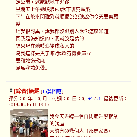
定公開，就默默地在追蹤
星期五上午她噗浪PO說下班剪頭髮
下午在茶水間碰到就順便說說聽說你今天要剪頭
髮
她就很訝異，說我都沒跟別人說你怎麼知道
問我是怎知道的，我就說是猜的
結果現在她噗浪變成私人的
島民這樣是黑了嘛?我還有機會麻??
要和她道歉麻....
島島我該怎做...
[綜合]
無題
[
15篇回應
]
評分：0, 年：0, 月：0, 週：0, 日：0, [
+1
/
-1
] 最後更新：
2019-06-16 11:19:15
我今天去聽一個自閉症升學就業
的講座
大約有60幾個人（都是家長）