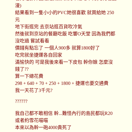
漫)
結果看到一隻小小的PVC她很喜歡 就買給她 250
元
地下街逛完 去京站逛百貨吹冷氣
然後就到京站的餐廳吃飯 吃響O天堂 因為我們都
沒吃過 嘗試看看
價錢有點忘了 一個人900多 就算1800好了
吃完就坐捷運各自回家
滿愉快的 可是我後來看一下皮包 幹你娘 怎麼沒
錢了??
算一下總花費
298 + 640 + 70 + 250 + 1800 + 捷運也要交通費
我一天花了3千元?
??????
我自己都不敢相信 幹...難怪內行的島民都玩R20
或者約雪花喵喵
本來以為幹一砲4000貴死了