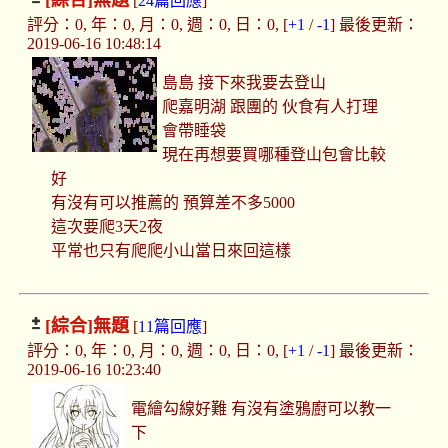
[綜合]
無題
[
24篇回應
]
評分：0, 年：0, 月：0, 週：0, 日：0, [
+1
/
-1
] 最後更新：
2019-06-16 10:48:14
島島 接下來我要去登山
爬嘉明湖 跟團的 伙食有人打理
會帶睡袋
現在再想要買哪種登山包會比較
好
有沒有可以推薦的 預算差不多5000
這次要爬3天2夜
平常也只有爬爬小山當日來回這樣
[綜合]
無題
[
11篇回應
]
評分：0, 年：0, 月：0, 週：0, 日：0, [
+1
/
-1
] 最後更新：
2019-06-16 10:23:40
電繪勾線好難 有沒有塗鴉廚可以教一
下