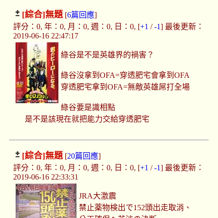
[綜合]
無題
[
6篇回應
]
評分：0, 年：0, 月：0, 週：0, 日：0, [
+1
/
-1
] 最後更新：
2019-06-16 22:47:17
綠谷是不是英雄界的禍害？
綠谷沒拿到OFA=穿透肥宅會拿到OFA
穿透肥宅拿到OFA=無敵英雄屌打全場
綠谷要是識相點
是不是該現在就把能力交給穿透肥宅
[綜合]
無題
[
20篇回應
]
評分：0, 年：0, 月：0, 週：0, 日：0, [
+1
/
-1
] 最後更新：
2019-06-16 22:33:31
JRA大激震
禁止薬物検出で152頭出走取消、