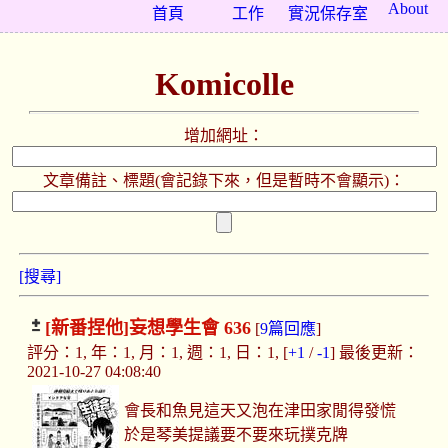
About
首頁
工作
實況保存室
Komicolle
增加網址：
文章備註、標題(會記錄下來，但是暫時不會顯示)：
[搜尋]
[新番捏他]
妄想學生會 636
[
9篇回應
]
評分：1, 年：1, 月：1, 週：1, 日：1, [
+1
/
-1
] 最後更新：
2021-10-27 04:08:40
會長和魚見這天又泡在津田家閒得發慌
於是琴美提議要不要來玩撲克牌