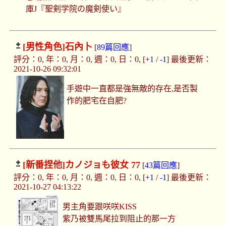
庫J『聖剣学院の魔剣使い』
[男性角色]
石內卜
[
89篇回應
]
評分：0, 年：0, 月：0, 週：0, 日：0, [
+1
/
-1
] 最後更新：
2021-10-26 09:32:01
手遊中一直都是強無敵的存在,是否製
作的肥宅在自肥?
[新番捏他]
カノジョも彼女 77
[
43篇回應
]
評分：0, 年：0, 月：0, 週：0, 日：0, [
+1
/
-1
] 最後更新：
2021-10-27 04:13:22
男主角要跟咲咲KISS
紫乃被雙馬尾拉到阻止的那一方