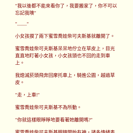
"我以後都不能來看你了，我要搬家了，你不可以
忘記我噢"
"........"
小女孩摸了兩下蜜雪喬娃柴可夫斯基就離開了。
蜜雪喬娃柴可夫斯基呆呆地佇立在草皮上，目光
直直地盯著小女孩，小女孩頭也不回的走到車
上。
我熄滅菸頭飛奔回摩托車上，騎進公園，越過草
皮。
"走，上車!"
蜜雪喬娃柴可夫斯基不為所動。
"你就這樣眼睜睜地要看著她離開嗎?"
蜜雪喬娃柴可夫斯基眼睛開始有神，諸多情緒表