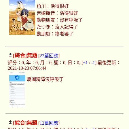
角川：活得很好
吉崎観音：活得很好
動物朋友：沒有呼吸了
たつき：沒人記得了
動朋廚：換老婆了
[綜合]
無題
[
22篇回應
]
評分：0, 年：0, 月：0, 週：0, 日：0, [
+1
/
-1
] 最後更新：
2021-10-23 07:06:44
爛圖精障沒呼吸了
[綜合]
無題
[
12篇回應
]