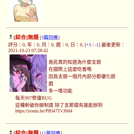
[綜合]
無題
[
3篇回應
]
評分：0, 年：0, 月：0, 週：0, 日：0, [
+1
/
-1
] 最後更新：
2021-10-23 07:28:42
島民真的知道為什麼支遊
在國際上這麼吃香嗎
因爲支遊一個月內部分都優化遊
戲
多一堆功能
每天997修復BUG
這種幹破你娘制度 除了支那還有誰能辦到
https://youtu.be/PRl47Tv39d4
[綜合]
無題
[
11篇回應
]