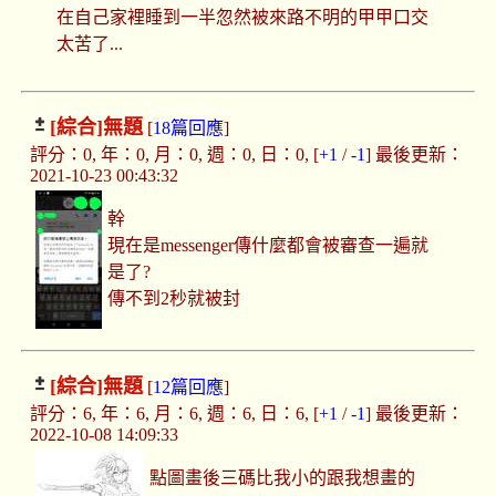
在自己家裡睡到一半忽然被來路不明的甲甲口交
太苦了...
[綜合]
無題
[
18篇回應
]
評分：0, 年：0, 月：0, 週：0, 日：0, [
+1
/
-1
] 最後更新：
2021-10-23 00:43:32
幹
現在是messenger傳什麼都會被審查一遍就
是了?
傳不到2秒就被封
[綜合]
無題
[
12篇回應
]
評分：6, 年：6, 月：6, 週：6, 日：6, [
+1
/
-1
] 最後更新：
2022-10-08 14:09:33
點圖畫後三碼比我小的跟我想畫的