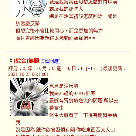
就是我常常在幻想怎麼對付以前
霸凌我的那些人
總是在想當初該怎麼回話，或是
該怎麼反擊
但想完後不會比較開心，而是更加的無力
而且曾經因為想得太激動而頭痛過= =
[綜合]
無題
[
5篇回應
]
評分：0, 年：0, 月：0, 週：0, 日：0, [
+1
/
-1
] 最後更新：
2021-10-23 06:18:01
島島是這樣啦
我是25歲的97KG肥宅
最近有胃食道逆流的問題 所以去
看醫生
醫生大概看了一下後有開胃藥給
我
說是因為 跟你飲食習慣有關 你吃東西吞太大口