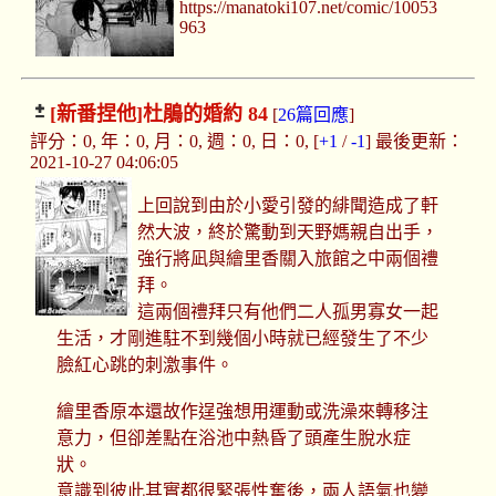
https://manatoki107.net/comic/10053
963
[新番捏他]
杜鵑的婚約 84
[
26篇回應
]
評分：0, 年：0, 月：0, 週：0, 日：0, [
+1
/
-1
] 最後更新：
2021-10-27 04:06:05
上回說到由於小愛引發的緋聞造成了軒
然大波，終於驚動到天野媽親自出手，
強行將凪與繪里香關入旅館之中兩個禮
拜。
這兩個禮拜只有他們二人孤男寡女一起
生活，才剛進駐不到幾個小時就已經發生了不少
臉紅心跳的刺激事件。
繪里香原本還故作逞強想用運動或洗澡來轉移注
意力，但卻差點在浴池中熱昏了頭產生脫水症
狀。
意識到彼此其實都很緊張性奮後，兩人語氣也變