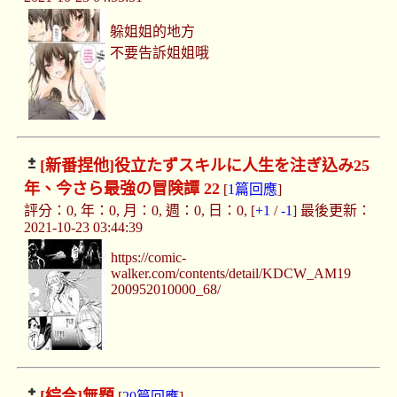
躲姐姐的地方
不要告訴姐姐哦
[新番捏他]
役立たずスキルに人生を注ぎ込み25
年、今さら最強の冒険譚 22
[
1篇回應
]
評分：0, 年：0, 月：0, 週：0, 日：0, [
+1
/
-1
] 最後更新：
2021-10-23 03:44:39
https://comic-
walker.com/contents/detail/KDCW_AM19
200952010000_68/
[綜合]
無題
[
20篇回應
]