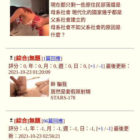
現在都只剩一些原住民部落還是
母系社會 現代化的國家幾乎都是
父系社會建立的
母系社會不如父系社會的原因是
什麼？
[綜合]
無題
[
1篇回應
]
評分：0, 年：0, 月：0, 週：0, 日：0, [
+1
/
-1
] 最後更新：
2021-10-23 01:20:09
幹 騙我
居然是套假屌射精
STARS-178
[綜合]
無題
[
96篇回應
]
評分：-1, 年：-1, 月：-1, 週：-1, 日：-1, [
+1
/
-1
] 最後更
新：2021-10-23 02:56:21