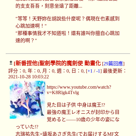
的支支吾吾，刻意坐遠了距離...
"等等！天野妳在胡說些什麼呢？偶現在也素感到
心跳加速啊！"
"那種事情我才不知道啦！還有誰叫你擅自心跳加
速的啊？"
[新番捏他]
聖劍學院的魔劍使 動畫化
[
29篇回應
]
評分：0, 年：0, 月：0, 週：0, 日：0, [
+1
/
-1
] 最後更新：
2021-10-28 10:03:22
https://www.youtube.com/watch?
v=K8Rlgk4Tvlg
見た目は子供 中身は魔王!?
最強の魔王レオニスが封印から目
覚めると――10歳の少年の姿にな
っていた!?
志瑞祐先生×遠坂あさぎ先生(でお届けするMF文