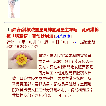
[綜合]
斜槓賊闖屋見帥氣男屋主裸睡 竟頭鑽棉
被「嘴竊精」害他秒崩潰
[
34篇回應
]
評分：0, 年：0, 月：0, 週：0, 日：0, [
+1
/
-1
] 最後更新：
2021-10-23 00:45:07
竊盜、侵入民宅等前科的宜蘭吳
姓男子，2020年6月間凌晨侵入一
民宅，見在4樓房間吃安眠藥裸睡
的男屋主，他竟脫光衣服鑽入棉
被，口交性侵男屋主得逞，男屋主受辱驚醒，反
擊吳男頭部，要抓吳男，卻被吳男逃脫；宜蘭地
院以吳男侵入住宅部分判刑4個月，得易科罰金；
乘機性交部分判刑3年2月，可上訴。