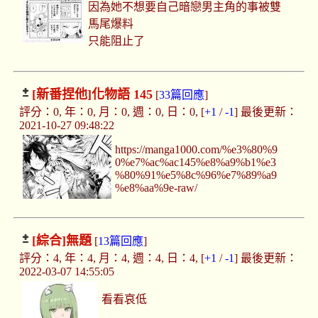
因為她不想要自己暗戀男主角的事被雙
馬尾爆料
只能阻止了
[新番捏他]
化物語 145
[
33篇回應
]
評分：0, 年：0, 月：0, 週：0, 日：0, [
+1
/
-1
] 最後更新：
2021-10-27 09:48:22
https://manga1000.com/%e3%80%9
0%e7%ac%ac145%e8%a9%b1%e3
%80%91%e5%8c%96%e7%89%a9
%e8%aa%9e-raw/
[綜合]
無題
[
13篇回應
]
評分：4, 年：4, 月：4, 週：4, 日：4, [
+1
/
-1
] 最後更新：
2022-03-07 14:55:05
看看哀低