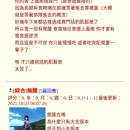
你的胃 上面那個賁門（跟食道連接的）
因為長期有食物堵在那邊等著進去胃裡面（大概
就是等著排隊進去的概念）
好幾年下來都這樣造成賁門括約肌鬆弛了
所以胃一但有胃酸 會直接往食道上面衝 你才會有
胃食道逆流
而且這是不可逆 你只能慢慢吃 或者吃完配胃要一
輩子了
唉 才25歲就括約肌鬆弛
太苦了...
[綜合]
無題
[
5篇回應
]
評分：0, 年：0, 月：0, 週：0, 日：0, [
+1
/
-1
] 最後更新：
2021-10-23 06:07:26
原豚在嗎
為什麼只有大支版本
找不到小支版本