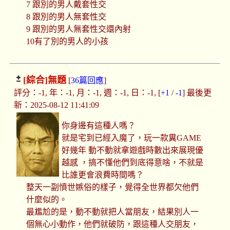
7 跟別的男人戴套性交
8 跟別的男人無套性交
9 跟別的男人無套性交還內射
10有了別的男人的小孩
[綜合]
無題
[
36篇回應
]
評分：-1, 年：-1, 月：-1, 週：-1, 日：-1, [
+1
/
-1
] 最後更
新：2025-08-12 11:41:09
你身邊有這種人嗎？
就是宅到已經入魔了，玩一款糞GAME
好幾年 動不動就拿遊戲時數出來展現優
越感 ，搞不懂他們到底得意啥，不就是
比誰更會浪費時間嗎？
整天一副憤世嫉俗的樣子，覺得全世界都欠他們
什麼似的。
最尷尬的是，動不動就把人當朋友，結果別人一
個無心小動作，他們就破防，跟這種人交朋友，