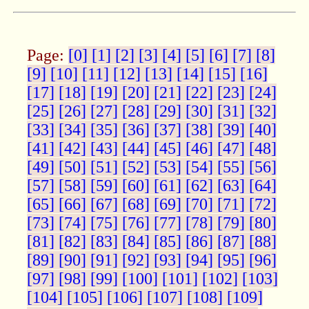
Page:
[0]
[1]
[2]
[3]
[4]
[5]
[6]
[7]
[8]
[9]
[10]
[11]
[12]
[13]
[14]
[15]
[16]
[17]
[18]
[19]
[20]
[21]
[22]
[23]
[24]
[25]
[26]
[27]
[28]
[29]
[30]
[31]
[32]
[33]
[34]
[35]
[36]
[37]
[38]
[39]
[40]
[41]
[42]
[43]
[44]
[45]
[46]
[47]
[48]
[49]
[50]
[51]
[52]
[53]
[54]
[55]
[56]
[57]
[58]
[59]
[60]
[61]
[62]
[63]
[64]
[65]
[66]
[67]
[68]
[69]
[70]
[71]
[72]
[73]
[74]
[75]
[76]
[77]
[78]
[79]
[80]
[81]
[82]
[83]
[84]
[85]
[86]
[87]
[88]
[89]
[90]
[91]
[92]
[93]
[94]
[95]
[96]
[97]
[98]
[99]
[100]
[101]
[102]
[103]
[104]
[105]
[106]
[107]
[108]
[109]