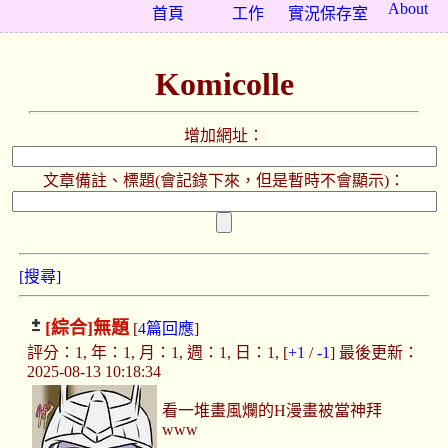
About
首頁
工作
實況保存室
Komicolle
增加網址：
文章備註、標題(會記錄下來，但是暫時不會顯示)：
[搜尋]
[綜合]
無題
[
4篇回應
]
評分：1, 年：1, 月：1, 週：1, 日：1, [
+1
/
-1
] 最後更新：
2025-08-13 10:18:34
看一堆畫風爛的H漫畫被當神拜
www