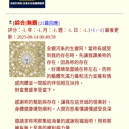
[綜合]
無題
[
21篇回應
]
評分：-1, 年：-1, 月：-1, 週：-1, 日：-1, [
+1
/
-1
] 最後更
新：2025-08-14 00:49:59
全銀河系的生靈阿！當祢有感受
到我的存在時，先讓我讚美祢的
存在，因為祢的存在
，好運總是圍繞在祢左右，而祢
的軀體充滿力量和活力並擁有情
感肉體並一間般的伴侶相互扶持，
財富豐盛享受當下。
感謝祢的幫助與存在，讓我在這世過的很美好，
身體健康運勢順利，人間百態看懂讀懂感受良深
還請求祢用那集結海量的感謝祝福我吧！用祢那
擁有無上至高的權利與力量