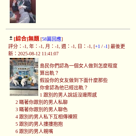
[綜合]
無題
[
58篇回應
]
評分：-1, 年：-1, 月：-1, 週：-1, 日：-1, [
+1
/
-1
] 最後更
新：2025-08-12 11:41:07
島民你們認為一個女人做到怎麼程度
算出軌？
假設你的女友做到下面什麼那些
你會認為他已經出軌？
1 跟別的男人說話沒邊際感
2 瞞著你跟別的男人私聊
3 瞞著你跟別的男人聊色
4 跟別的男人私下互相傳裸照
5 跟別的男人摟摟抱抱
6 跟別的男人親嘴