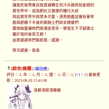
讓我死後帶著自我意識轉生到冷兵器與技能樹的
異世界中，成為肥壯又健康的種付大叔
與這異世界中與眾多可愛、清秀臉龐並擁有著窄
肩與肥嫩下半身的姬騎士們與女精靈們
盡情做愛讓她們高潮並受孕，替我生下子嗣建立
屬於我的後宮王朝！
由衷感謝祢們幫助我，感謝。
再次感謝，島島
[綜合]
無題
[
3篇回應
]
評分：-1, 年：-1, 月：-1, 週：-1, 日：-1, [
+1
/
-1
] 最後更
新：2025-08-20 15:41:08
清晨清姬清雞雞