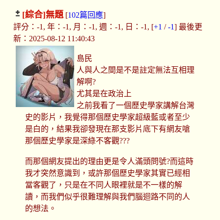
[綜合]
無題
[
102篇回應
]
評分：-1, 年：-1, 月：-1, 週：-1, 日：-1, [
+1
/
-1
] 最後更
新：2025-08-12 11:40:43
島民
人與人之間是不是註定無法互相理
解啊?
尤其是在政治上
之前我看了一個歷史學家講解台灣
史的影片，我覺得那個歷史學家超級藍或者至少
是白的，結果我卻發現在那支影片底下有網友嗆
那個歷史學家是深綠不客觀???
而那個網友提出的理由更是令人滿頭問號?而這時
我才突然意識到，或許那個歷史學家其實已經相
當客觀了，只是在不同人眼裡就是不一樣的解
讀，而我們似乎很難理解與我們腦迴路不同的人
的想法。