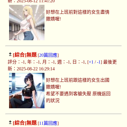
新：2025-08-12 11:41:20
好想在上班前對這樣的女生盡情
撒嬌喔!
[綜合]
無題
[
20篇回應
]
評分：-1, 年：-1, 月：-1, 週：-1, 日：-1, [
+1
/
-1
] 最後更
新：2025-08-22 16:29:14
好想在上班前跟這樣的女生出國
撒嬌喔!
希望不要遇到客艙失壓 原機返回
的狀況
[綜合]
無題
[
11篇回應
]