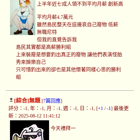
上半年近七成人領不到平均月薪 創新高
平均月薪4.7萬元
雖然島民整天在這邊哀自己廢物 低薪
無職尼特
但我的直覺告訴我
島民其實都是高薪勝利組
上來裝廢是想要釣出真正的廢物 讓他們表演怪胎
秀來娛樂自己
只可惜釣出來的卻也是其他懷著同樣心思的勝利
組
[綜合]
無題
[
7篇回應
]
評分：-1, 年：-1, 月：-1, 週：-1, 日：-1, [
+1
/
-1
] 最後更
新：2025-08-12 11:41:12
今天禮拜一