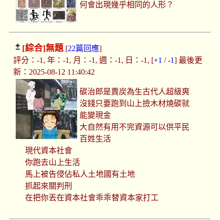
何會出現幾乎相同的人形？
[綜合]
無題
[
22篇回應
]
評分：-1, 年：-1, 月：-1, 週：-1, 日：-1, [
+1
/
-1
] 最後更
新：2025-08-12 11:40:42
碳治郎是賣炭為生古代人超級爽
沒錢只要跑到山上撿木材燒碳就
能變現金
大自然有用不完資源可以供平民
百姓生活
現代資本社會
你跑去山上生活
馬上被告侵佔私人土地國有土地
抓起來關判刑
在把你丟在資本社會乖乖替資本家打工