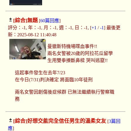
[綜合]
無題
[
60篇回應
]
評分：-1, 年：-1, 月：-1, 週：-1, 日：-1, [
+1
/
-1
] 最後更
新：2025-08-12 11:40:48
曼徹斯特機場喋血事件!!
兩名女警被20歲的阿拉花瓜留學
生用雙拳揍斷鼻樑 哭叫逃竄!!
這起事件發生在去年7/23
在今日(7/31)判決確定 將面臨10年徒刑
兩名女警因創傷後症候群 已無法繼續執行警察職
務
[綜合]
好想交能完全信任男生的溫柔女友
[
3篇回
應
]