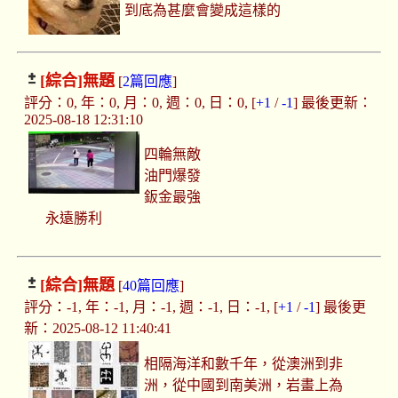
到底為甚麼會變成這樣的
[綜合]
無題
[
2篇回應
]
評分：0, 年：0, 月：0, 週：0, 日：0, [
+1
/
-1
] 最後更新：
2025-08-18 12:31:10
四輪無敵
油門爆發
鈑金最強
永遠勝利
[綜合]
無題
[
40篇回應
]
評分：-1, 年：-1, 月：-1, 週：-1, 日：-1, [
+1
/
-1
] 最後更
新：2025-08-12 11:40:41
相隔海洋和數千年，從澳洲到非
洲，從中國到南美洲，岩畫上為