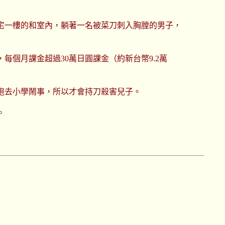
民宅一樓的和室內，躺著一名被菜刀刺入胸膛的男子，
每個月課金超過30萬日圓課金（約新台幣9.2萬
跑去小學鬧事，所以才會持刀殺害兒子。
。