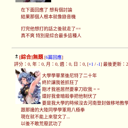
在下面回應了 想有個討論
結果那個人根本就像錄音機
打完他想打的話之後就走了==
真不爽 特別是綜合最多這種人
[綜合]
無題
[
6篇回應
]
評分：0, 年：0, 月：0, 週：0, 日：0, [
+1
/
-1
] 最後更新：2019
大學學畢業後尼特了二十年
終於讓我爸抓狂了
剛才我爸居然要拿刀砍我 = =
還好我會暗殺拳把他制伏了
要是我大學的時候沒去河南登封做移地教
跟那邊的大陸同學學軍用八極拳
現在就不能上來發文了...
以後不敢荒廢武功了