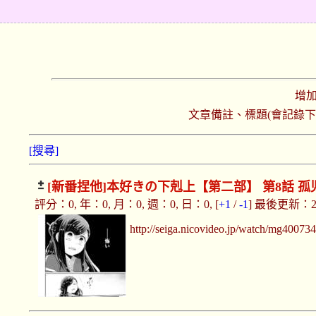
增
文章備註、標題(會記錄
[搜尋]
[新番捏他]
本好きの下剋上【第二部】 第8話 孤
評分：0, 年：0, 月：0, 週：0, 日：0, [
+1
/
-1
] 最後更新：2019
http://seiga.nicovideo.jp/watch/mg40073