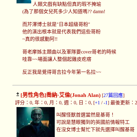
人類文戲有缺點但真的瑕不掩瑜
(為了那個女兒死多少人知道嗎?? damn!
而芹澤博士就是"日本超級哥粉"
他的演出根本就是代表我們這些哥粉
~真的很感動阿!!
哥老摩姊主題曲以及軍隊要cover哥老的時候
哇靠~~場面讓人整個起雞皮疙瘩
反正我是覺得哥吉拉今年第一名拉~~
[男性角色]
喬納·艾倫(Jonah Alan)
[
27篇回應
]
評分：0, 年：0, 月：0, 週：0, 日：0, [
+1
/
-1
] 最後更新：2019
叫醒怪獸首選當然是基哥！
可說是慧眼獨到的英國前情報特工
在沒女博士幫忙下就先選擇叫醒基哥