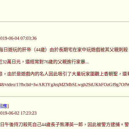
-06-04 07:03:36
在每日遊玩的肝帝（44歲）由於長期宅在家中玩遊戲被其父親刺殺
2萬日元，還經常對76歲的父親進行家暴...
態，由於是遊戲內的名人因此吸引了大量玩家圍觀上香朝聖，還
9718811648/video/1?fbclid=IwAR3YgJeqMZMhSLwgh2StUKhFOzGf9g
回應
]
-06-02 17:23:23
1日午後持刀殺死自己44歲長子熊澤英一郎，因此被警方逮捕。