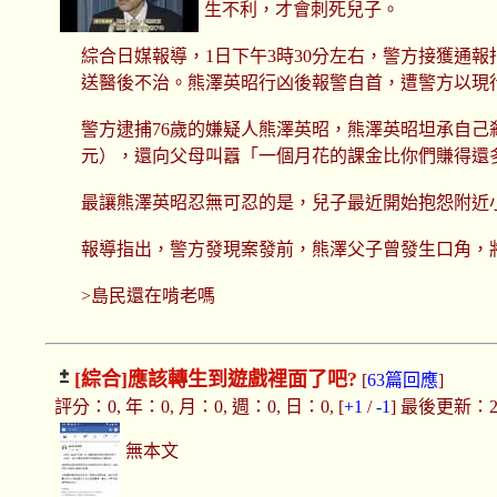
生不利，才會刺死兒子。
綜合日媒報導，1日下午3時30分左右，警方接獲通
送醫後不治。熊澤英昭行凶後報警自首，遭警方以現
警方逮捕76歲的嫌疑人熊澤英昭，熊澤英昭坦承自己
元），還向父母叫囂「一個月花的課金比你們賺得還
最讓熊澤英昭忍無可忍的是，兒子最近開始抱怨附近
報導指出，警方發現案發前，熊澤父子曾發生口角，
>島民還在啃老嗎
[綜合]
應該轉生到遊戲裡面了吧?
[
63篇回應
]
評分：0, 年：0, 月：0, 週：0, 日：0, [
+1
/
-1
] 最後更新：2019
無本文