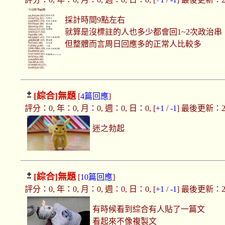
採計時間9點左右
就算是沒標註的人也多少都會回1~2次政治串
但整體而言周日回應多的正常人比較多
[綜合]
無題
[
4篇回應
]
評分：0, 年：0, 月：0, 週：0, 日：0, [
+1
/
-1
] 最後更新：2019
迷之勃起
[綜合]
無題
[
10篇回應
]
評分：0, 年：0, 月：0, 週：0, 日：0, [
+1
/
-1
] 最後更新：2019
有時候看到綜合有人貼了一篇文
看起來不像複製文