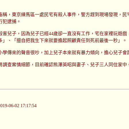
報指稱，東京練馬區一處民宅有殺人事件，警方趕到現場發現，
行犯逮捕。
殺害兒子，因為兒子已經44歲卻一直沒有工作，宅在家裡玩遊戲，
多」、「擅自把我生下來就要擔起照顧責任到死前最後一秒」。
小學傳來的聲音很吵，加上兒子本來就有暴力傾向，擔心兒子會
將調查案情細節，目前確認熊澤英昭與妻子、兒子三人同住家中
-06-02 17:17:54