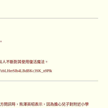
。
有人不斷對其使用復活魔法。
7OfWzbLHerSIb4LBdBKc3SK_n9Plk
警方問訊時，熊澤英昭表示，因為擔心兒子對附近小學