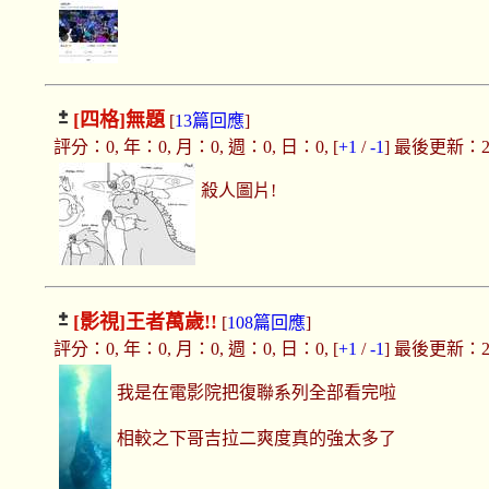
[四格]
無題
[
13篇回應
]
評分：0, 年：0, 月：0, 週：0, 日：0, [
+1
/
-1
] 最後更新：2019
殺人圖片!
[影視]
王者萬歲!!
[
108篇回應
]
評分：0, 年：0, 月：0, 週：0, 日：0, [
+1
/
-1
] 最後更新：2019
我是在電影院把復聯系列全部看完啦
相較之下哥吉拉二爽度真的強太多了