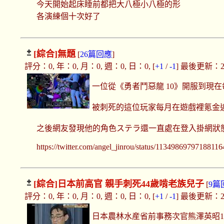
今天開始起床睡前都把大八極小八極的形
各演練個十次好了
[綜合]
無題
[
26篇回應
]
評分：0, 年：0, 月：0, 週：0, 日：0, [
+1
/
-1
] 最後更新：2019
一位從《勇者鬥惡龍 10》開服到現
被刺死的這位玩家每月在遊戲裡氪金近3
之後網友發現他的角色ステラ還一直處在登入掛網狀
https://twitter.com/angel_jinrou/status/113498697
[綜合]
日本前高官 親手刺死44歲啃老族兒子
[
9篇
評分：0, 年：0, 月：0, 週：0, 日：0, [
+1
/
-1
] 最後更新：2019
日本農林水産省前事務次官熊澤英昭