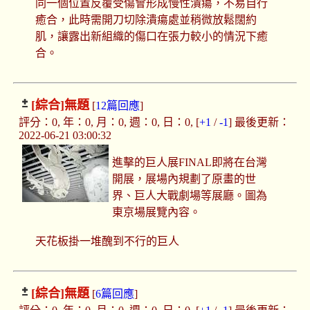
同一個位置反覆受傷會形成慢性潰瘍，不易自行
癒合，此時需開刀切除潰瘍處並稍微放鬆闊約
肌，讓露出新組織的傷口在張力較小的情況下癒
合。
[綜合]
無題
[
12篇回應
]
評分：0, 年：0, 月：0, 週：0, 日：0, [
+1
/
-1
] 最後更新：
2022-06-21 03:00:32
進擊的巨人展FINAL即將在台灣
開展，展場內規劃了原畫的世
界、巨人大戰劇場等展廳。圖為
東京場展覽內容。
天花板掛一堆醜到不行的巨人
[綜合]
無題
[
6篇回應
]