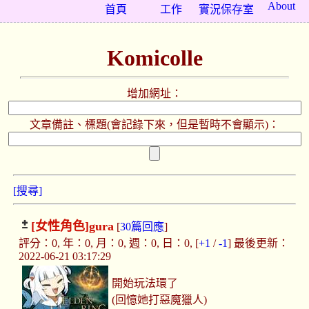
About
首頁
工作
實況保存室
Komicolle
增加網址：
文章備註、標題(會記錄下來，但是暫時不會顯示)：
[搜尋]
[女性角色]
gura
[
30篇回應
]
評分：0, 年：0, 月：0, 週：0, 日：0, [
+1
/
-1
] 最後更新：
2022-06-21 03:17:29
開始玩法環了
(回憶她打惡魔獵人)