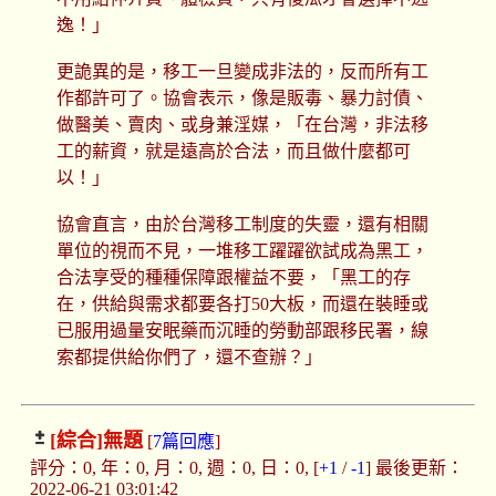
逸！」
更詭異的是，移工一旦變成非法的，反而所有工
作都許可了。協會表示，像是販毒、暴力討債、
做醫美、賣肉、或身兼淫媒，「在台灣，非法移
工的薪資，就是遠高於合法，而且做什麼都可
以！」
協會直言，由於台灣移工制度的失靈，還有相關
單位的視而不見，一堆移工躍躍欲試成為黑工，
合法享受的種種保障跟權益不要，「黑工的存
在，供給與需求都要各打50大板，而還在裝睡或
已服用過量安眠藥而沉睡的勞動部跟移民署，線
索都提供給你們了，還不查辦？」
[綜合]
無題
[
7篇回應
]
評分：0, 年：0, 月：0, 週：0, 日：0, [
+1
/
-1
] 最後更新：
2022-06-21 03:01:42