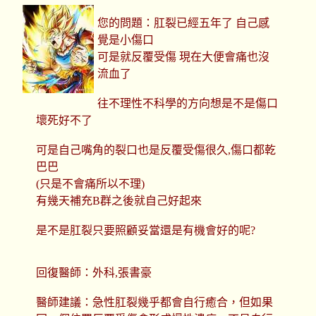
您的問題：肛裂已經五年了 自己感
覺是小傷口
可是就反覆受傷 現在大便會痛也沒
流血了
往不理性不科學的方向想是不是傷口
壞死好不了
可是自己嘴角的裂口也是反覆受傷很久,傷口都乾
巴巴
(只是不會痛所以不理)
有幾天補充B群之後就自己好起來
是不是肛裂只要照顧妥當還是有機會好的呢?
回復醫師：外科,張書豪
醫師建議：急性肛裂幾乎都會自行癒合，但如果