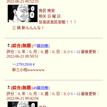
2022-06-21 00:52:33
島民 晚安
明天 日 曜 日
信長送島民安眠！！！
三 碼 斬んんんな！
[綜合]
無題
[
77篇回應
]
評分：0, 年：0, 月：0, 週：0, 日：0, [
+1
/
-1
] 最後更新：
2022-06-21 00:50:51
>>27912918
#
幹三小啦wwwwww
[綜合]
無題
[
49篇回應
]
評分：0, 年：0, 月：0, 週：0, 日：0, [
+1
/
-1
] 最後更新：
2022-06-21 00:42:04