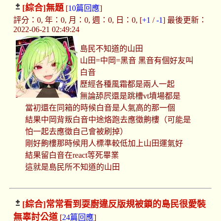
[綜合]
無題
[
10篇回應
]
評分：0, 年：0, 月：0, 週：0, 日：0, [
+1
/
-1
] 最後更新：
2022-06-21 02:49:24
島民不知道的山田
山田=中岡=黑音 黑音有個好友叫
白音
歷經各種風霜都是兩人一起
無論舔屄還是跳槽vt墳場都是
當初還在同箱的時候白音是人氣高的那一個
結果中岡背叛白音中途烙跑去應徵齁樓（可能是
怕一起去應徵自己會被刷掉）
剛好齁樓那時候用人標準較低加上山田運氣好
結果留白音在react等死畢業
這就是島民所不知道的山田
[綜合]
常常看到耍廚違反版規被鎖的島民很愛裝
無辜討公道
[
24篇回應
]