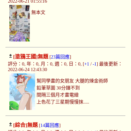
2022-06-21 01:55:16
無本文
[塗鴉王國]
無題
[
23篇回應
]
評分：0, 年：0, 月：0, 週：0, 日：0, [
+1
/
-1
] 最後更新：
2022-06-24 12:43:30
幫同學畫的女朋友 大腿的煉金術師
鉛筆草圖 30分鐘不到
間隔三個月才畫電繪
上色花了三星期慢慢抹.....
[綜合]
無題
[
14篇回應
]