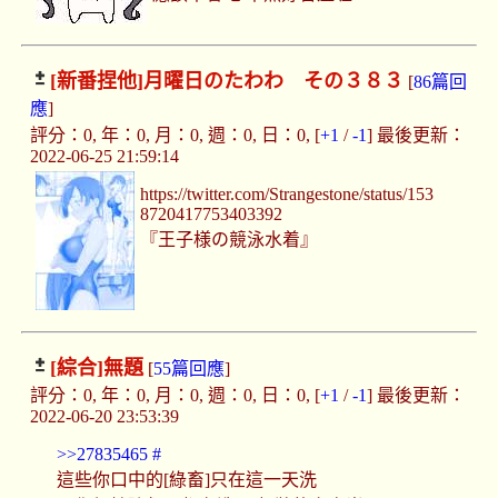
[新番捏他]
月曜日のたわわ その３８３
[
86篇回
應
]
評分：0, 年：0, 月：0, 週：0, 日：0, [
+1
/
-1
] 最後更新：
2022-06-25 21:59:14
https://twitter.com/Strangestone/status/153
8720417753403392
『王子様の競泳水着』
[綜合]
無題
[
55篇回應
]
評分：0, 年：0, 月：0, 週：0, 日：0, [
+1
/
-1
] 最後更新：
2022-06-20 23:53:39
>>27835465
#
這些你口中的[綠畜]只在這一天洗