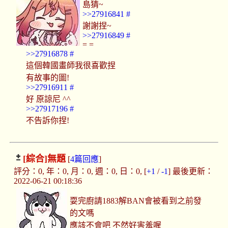
島猜~
>>27916841
#
謝謝捏~
>>27916849
#
= =
>>27916878
#
這個韓國畫師我很喜歡捏
有故事的圖!
>>27916911
#
好 原諒尼 ^^
>>27917196
#
不告訴你捏!
[綜合]
無題
[
4篇回應
]
評分：0, 年：0, 月：0, 週：0, 日：0, [
+1
/
-1
] 最後更新：
2022-06-21 00:18:36
耍完廚請1883解BAN會被看到之前發
的文嗎
應該不會吧 不然好害羞喔