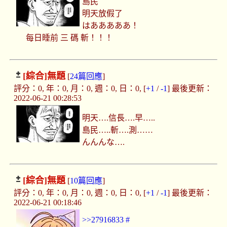
島民
明天放假了
はあああああ！
每日睡前 三 碼 斬！！！
[綜合]
無題
[
24篇回應
]
評分：0, 年：0, 月：0, 週：0, 日：0, [
+1
/
-1
] 最後更新：
2022-06-21 00:28:53
明天….信長….早…..
島民…..斬….測……
んんんな….
[綜合]
無題
[
10篇回應
]
評分：0, 年：0, 月：0, 週：0, 日：0, [
+1
/
-1
] 最後更新：
2022-06-21 00:18:46
>>27916833
#