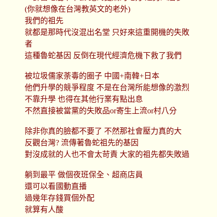
(你就想像在台灣教英文的老外)
我們的祖先
就都是那時代沒混出名堂 只好來這重開機的失敗
者
這種魯蛇基因 反倒在現代經濟危機下救了我們
被垃圾儒家荼毒的圈子 中國+南韓+日本
他們升學的競爭程度 不是在台灣所能想像的激烈
不靠升學 也得在其他行業有點出息
不然直接被當黨的失敗品or寄生上流or村八分
除非你真的臉都不要了 不然那社會壓力真的大
反觀台灣? 流傳著魯蛇祖先的基因
對沒成就的人也不會太苛責 大家的祖先都失敗過
躺到最平 做個夜班保全、超商店員
還可以看國動直播
過幾年存錢買個外配
就算有人酸