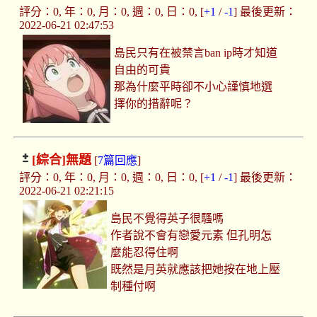
評分：0, 年：0, 月：0, 週：0, 日：0, [
+1
/
-1
] 最後更新：
2022-06-21 02:47:53
島民只有在被禁言ban ip時才知道
自由的可貴
那為什麼平時卻不小心謹慎地選
擇你的措辭呢？
[綜合]
無題
[
7篇回應
]
評分：0, 年：0, 月：0, 週：0, 日：0, [
+1
/
-1
] 最後更新：
2022-06-21 02:21:15
島民不覺得英子很騷嗎
作者說不會有戀愛元素 但孔明怎
麼能忍得住啊
既然是月英就應該把她按在地上壓
制種付啊