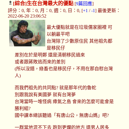
[綜合]
生在台灣最大的優點
[
9篇回應
]
評分：0, 年：0, 月：0, 週：0, 日：0, [
+1
/
-1
] 最後更新：
2022-06-20 23:06:52
最大優點就是在垃圾儒家圈裡 可
以躺最平吧
台灣除了少數原住民 其他祖先都
是移民仔
差別在於是明鄭 還是清朝移民過來
或者跟蔣敗逃而來的差別
(所以沒錯，綠畜也是移民仔，不用在那自慰台灣
人)
而我們祖先的共同點? 就是那年代的魯蛇
別跟我說有美國夢 就有台灣夢
台灣當時一堆怪病 瘴氣之島 會來的怎麼可能會是
勝利組?
國中課本總該聽過「有唐山公，無唐山媽」吧?
一群當地混不下去 跑到更爛的地方 還男人居多