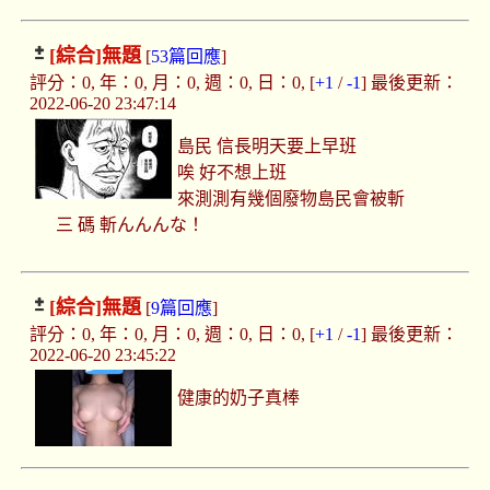
[綜合]
無題
[
53篇回應
]
評分：0, 年：0, 月：0, 週：0, 日：0, [
+1
/
-1
] 最後更新：
2022-06-20 23:47:14
島民 信長明天要上早班
唉 好不想上班
來測測有幾個廢物島民會被斬
三 碼 斬んんんな！
[綜合]
無題
[
9篇回應
]
評分：0, 年：0, 月：0, 週：0, 日：0, [
+1
/
-1
] 最後更新：
2022-06-20 23:45:22
健康的奶子真棒