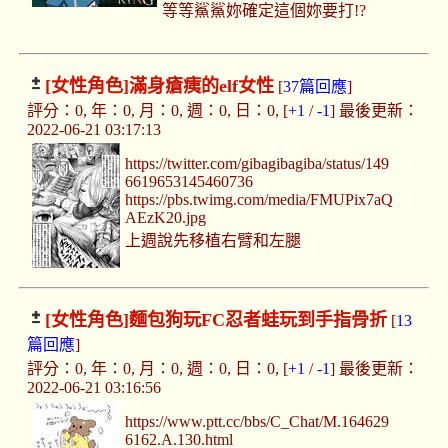
等等鯊鯊妳確定這個妳要打!?
[女性角色]
滿身瘡痍的elf女性
[
37篇回應
]
評分：0, 年：0, 月：0, 週：0, 日：0, [
+1
/
-1
] 最後更新：
2022-06-21 03:17:13
https://twitter.com/gibagibagiba/status/149
6619653145460736
https://pbs.twimg.com/media/FMUPix7aQ
AEzK20.jpg
上週說先移植右臂和左腿
[女性角色]
麵包狗玩FC忍者蛙玩到手指骨折
[
13
篇回應
]
評分：0, 年：0, 月：0, 週：0, 日：0, [
+1
/
-1
] 最後更新：
2022-06-21 03:16:56
https://www.ptt.cc/bbs/C_Chat/M.164629
6162.A.130.html