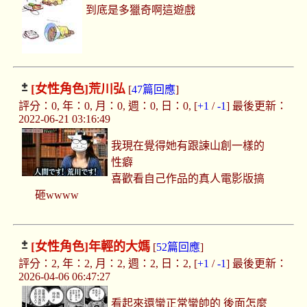
到底是多獵奇啊這遊戲
[女性角色]
荒川弘
[
47篇回應
]
評分：0, 年：0, 月：0, 週：0, 日：0, [
+1
/
-1
] 最後更新：
2022-06-21 03:16:49
我現在覺得她有跟諫山創一樣的
性癖
喜歡看自己作品的真人電影版搞
砸wwww
[女性角色]
年輕的大媽
[
52篇回應
]
評分：2, 年：2, 月：2, 週：2, 日：2, [
+1
/
-1
] 最後更新：
2026-04-06 06:47:27
看起來還蠻正常蠻帥的 後面怎麼