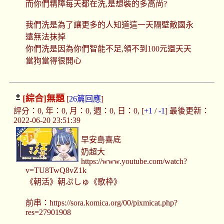
而你們精障每天都在洗,是想裝的多高尚?
我們洗是為了讓更多的人知道這一天隔壁敵國永
遠無法抹掉
你們洗是因為你們智能不足,領不到100元還天天
當狗當得很開心
[綜合]
無題
[
26篇回應
]
評分：0, 年：0, 月：0, 週：0, 日：0, [
+1
/
-1
] 最後更新：
2022-06-20 23:51:39
早安島喜底
奶超大
https://www.youtube.com/watch?
v=TU8TwQ8vZ1k
《朝活》朝ぷしゅ《歌枠》
前串：https://sora.komica.org/00/pixmicat.php?
res=27901908