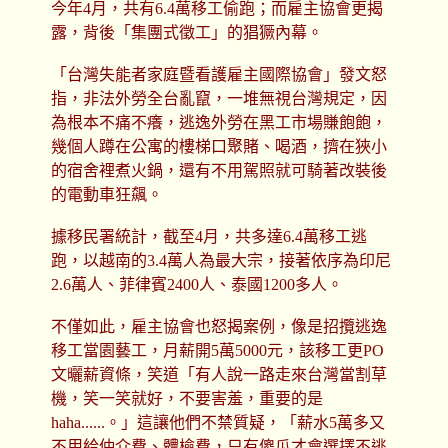
今年4月，共有6.4萬移工偷跑；而雇主協會更揭
露，背後「集團式徵工」的猖獗內幕。
「台灣失能者家庭暨看護雇主國際協會」發文怒
指，非法外勞全台亂竄，一堆無視台灣規定，因
為根本不痛不癢，逃逸外勞在黑工市場賺飽飽，
幾個人蹲在公寓的樓梯口聚賭、喝酒，擠在狹小
的宿舍裡煮火鍋，還有不用駕照就可騎著改裝後
的電動車狂飆。
據移民署統計，截至4月，共多達6.4萬移工逃
跑，以越南的3.4萬人為最大宗，接著依序為印尼
2.6萬人、菲律賓2400人、泰國1200多人。
不僅如此，雇主協會也怒揭案例，像是招攬逃逸
移工當園藝工，月薪開5萬5000元，該移工更PO
文曬薪資條，笑道「有人說一路走來台灣當割草
機，笑一笑就好，不要害羞，重要的是
haha......。」這讓他們不禁質疑，「薪水5萬多又
不用給仲介費、體檢費，只有傻瓜才會選擇不逃