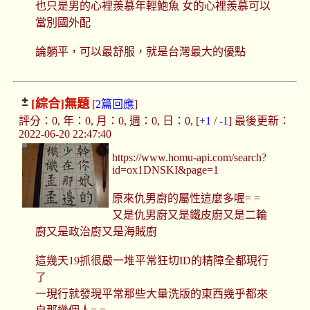
也只是男的心裡羨慕年輕鮑魚 女的心裡羨慕可以
當別國外配
論躺平，可以最舒服，就是台灣最大的優點
[綜合]
無題
[
2篇回應
]
評分：0, 年：0, 月：0, 週：0, 日：0, [
+1
/
-1
] 最後更新：
2022-06-20 22:47:40
https://www.homu-api.com/search?
id=ox1DNSKI&page=1
原來仇男廚的屬性這麼多喔= =
又是仇男廚又是鐵皮廚又是二輪
廚又是政治廚又是海賊廚
這幾天19抓很嚴一堆平常狂切ID的精障全都現行
了
一現行就發現平常那些大量洗版的東西幾乎都來