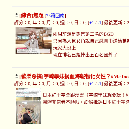
[綜合]
無題
[
23篇回應
]
評分：0, 年：0, 月：0, 週：0, 日：0, [
+1
/
-1
] 最後更新：2019
兩周前還是銷售第二名的BGD
只因為人氣女角說自己織圍巾送給弟
玩家大炎上
現在排名已經掉出五百名圈外了
[歡樂惡搞]
宇崎學妹捐血海報物化女性？#MeTo
評分：0, 年：0, 月：0, 週：0, 日：0, [
+1
/
-1
] 最後更新：2019
日本紅十字會跟漫畫《宇崎學妹想要玩！》
團體非常看不順眼，紛紛批評日本紅十字