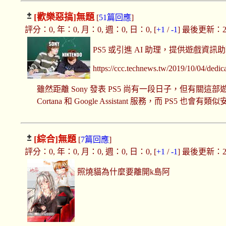
[歡樂惡搞]
無題
[
51篇回應
]
評分：0, 年：0, 月：0, 週：0, 日：0, [
+1
/
-1
] 最後更新：2019
PS5 或引進 AI 助理，提供遊戲資訊
https://ccc.technews.tw/2019/10/04/dedicat
雖然距離 Sony 發表 PS5 尚有一段日子，但有關
Cortana 和 Google Assistant 服務，而 PS5 也會有類
[綜合]
無題
[
7篇回應
]
評分：0, 年：0, 月：0, 週：0, 日：0, [
+1
/
-1
] 最後更新：2019
照燒貓為什麼要離開k島阿