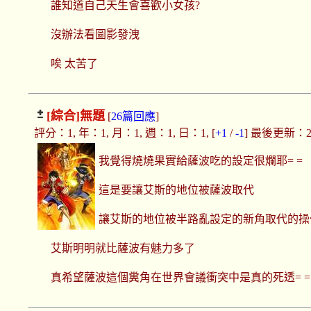
誰知道自己天生會喜歡小女孩?
沒辦法看圖影發洩
唉 太苦了
[綜合]
無題
[
26篇回應
]
評分：1, 年：1, 月：1, 週：1, 日：1, [
+1
/
-1
] 最後更新：2019
我覺得燒燒果實給薩波吃的設定很爛耶= =
這是要讓艾斯的地位被薩波取代
讓艾斯的地位被半路亂設定的新角取代的操
艾斯明明就比薩波有魅力多了
真希望薩波這個糞角在世界會議衝突中是真的死透= =