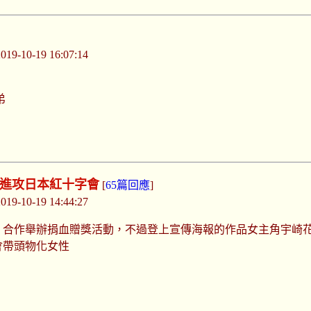
-10-19 16:07:14
弟
o進攻日本紅十字會
[
65篇回應
]
-10-19 14:44:27
合作舉辦捐血贈獎活動，不過登上宣傳海報的作品女主角宇崎花似
會帶頭物化女性