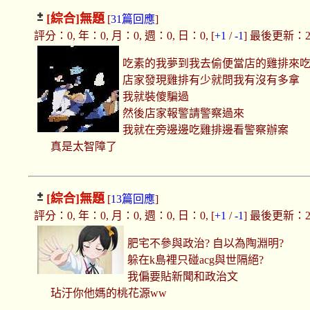
[綜合]
無題
[
31篇回應
]
評分：0, 年：0, 月：0, 週：0, 日：0, [
+1
/
-1
] 最後更新：2019
吃素的我夢到我去偷便當店的雞排來
店家發現雞排有少就問我有沒有多拿
我就裝傻騙過
然後店家報警請警察過來
我就在旁邊邊吃雞排邊看警察辦案
真是太智障了
[綜合]
無題
[
13篇回應
]
評分：0, 年：0, 月：0, 週：0, 日：0, [
+1
/
-1
] 最後更新：2019
肥宅不參與政治? 自以為陶淵明?
躲在k島裡只碰acg與世隔絕?
我偏要貼新聞和政治文
玷汙你他媽的桃花源ww