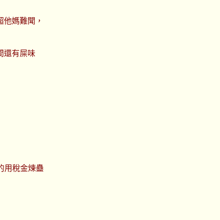
超他媽難聞，
間還有屎味
的用稅金煉蠱