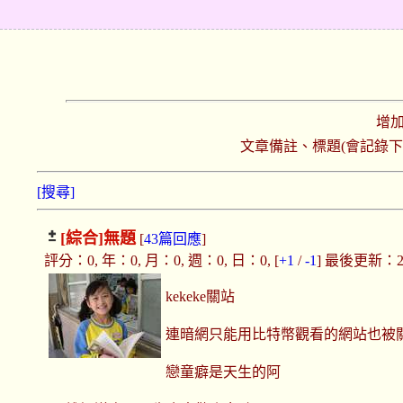
增
文章備註、標題(會記錄
[搜尋]
[綜合]
無題
[
43篇回應
]
評分：0, 年：0, 月：0, 週：0, 日：0, [
+1
/
-1
] 最後更新：2019
kekeke關站
連暗網只能用比特幣觀看的網站也被
戀童癖是天生的阿