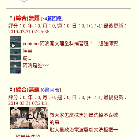
[綜合]
無題
[
34篇回應
]
評分：0, 年：0, 月：0, 週：0, 日：0, [
+1
/
-1
] 最後更新：
2019-03-31 07:25:36
youtuber阿滴開文理全科補習班！ 超強師資
陣容
痾...
阿滴是誰???
[綜合]
無題
[
6篇回應
]
評分：0, 年：0, 月：0, 週：0, 日：0, [
+1
/
-1
] 最後更新：
2019-03-31 07:24:31
教大家怎麼抹黑別串洗掉不喜歡
的串
貼大量政治電波耍廚文洗板把一