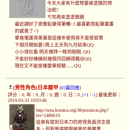
今天大家有什麼想要被塗鴉的想
法呢?
ㄘ完再來塗塗鴉鴉
最近調好了很像鉛筆得筆觸<3 最喜歡用鉛筆畫畫
的感覺了<3
畢竟電匯得黑筆是這幾年使用得不是很習慣
下個月開始要1周上五天到九月結束QQ
小小得社畜 明天禮拜一睡到剛剛..QQ
不能好好練練前幾個月回鍋得楓谷QQ
現在又不能掛連盟拿經驗.......QQ
[男性角色]
日本鎧甲
[
65篇回應
]
評分：0, 年：0, 月：0, 週：0, 日：0, [
+1
/
-1
] 最後更新：
2019-03-31 10:03:46
http://sora.komica.org/38/pixmicat.php?
res=1486610
這串有提到日本刀的奇怪負面流言很
多，但我覺得鎧甲被黑的更嚴重