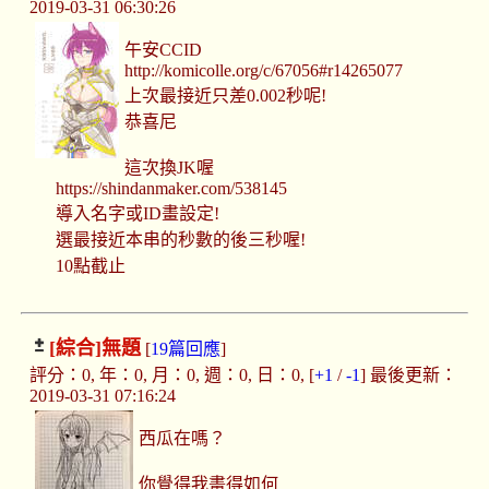
2019-03-31 06:30:26
午安CCID
http://komicolle.org/c/67056#r14265077
上次最接近只差0.002秒呢!
恭喜尼
這次換JK喔
https://shindanmaker.com/538145
導入名字或ID畫設定!
選最接近本串的秒數的後三秒喔!
10點截止
[綜合]
無題
[
19篇回應
]
評分：0, 年：0, 月：0, 週：0, 日：0, [
+1
/
-1
] 最後更新：
2019-03-31 07:16:24
西瓜在嗎？
你覺得我畫得如何