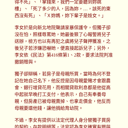
得不死」、「拿錢來，我們一定要聽到妳跳
樓」、「死了多少的人，因為妳，…，該死的東
西沒有死」、「Ｘ妳媽，妳下輩子是妓女。」
李女於是向新北地院聲請家暴保護令，但獨子卻
沒在怕，照樣辱罵她，她最後狠了心報警將兒子
送辦，檢方也以有再犯之虞將兒子聲押獲准，之
後兒子若涉嫌恐嚇她，便直接起訴兒子；另外，
李女依《民法》第416條第1、2款，要求法院判准
撤銷贈與。
獨子卻辯稱，若房子是母親所買，當時為何不登
記在她自己名下，他反控是因母親愛賭才會跟農
會、銀行增貸花用，而相關貸款利息都是他從高
中起就早晚打工支付，他表示，自己有奉養母
親，但房產已被母親賣掉、也拿走價金，他反而
母親要還他錢，讓他捐給育幼院。
不過，李女有提供以法定代理人身分替獨子買房
的契約、存款明細等，法官認為李女確實有贈與