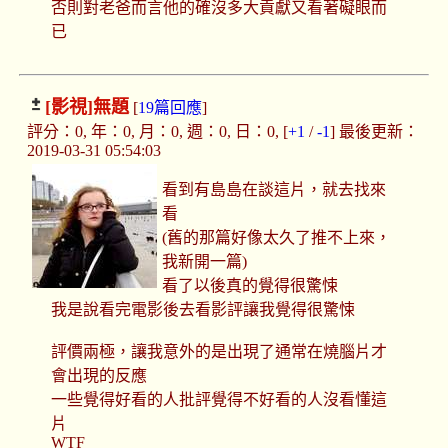
否則對老爸而言他的確沒多大貢獻又看著礙眼而
已
[影視]
無題
[
19篇回應
]
評分：0, 年：0, 月：0, 週：0, 日：0, [
+1
/
-1
] 最後更新：
2019-03-31 05:54:03
看到有島島在談這片，就去找來
看
(舊的那篇好像太久了推不上來，
我新開一篇)
看了以後真的覺得很驚悚
我是說看完電影後去看影評讓我覺得很驚悚
評價兩極，讓我意外的是出現了通常在燒腦片才
會出現的反應
一些覺得好看的人批評覺得不好看的人沒看懂這
片
WTF