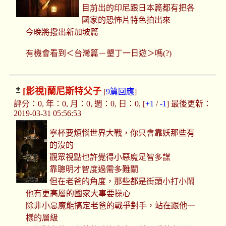
目前出的印尼跟日本篇都有把各
國家的恐怖片特色拍出來
今晚將撥出新加坡篇
有機會看到＜台灣篇－墾丁一日遊＞嗎(?)
[影視]
蘭尼斯特父子
[
9篇回應
]
評分：0, 年：0, 月：0, 週：0, 日：0, [
+1
/
-1
] 最後更新：
2019-03-31 05:56:53
寧杯要煩惱世界大戰，你只會靠妖那些有
的沒的
觀眾視點也許覺得小惡魔足智多謀
靠聰明才智度過需多難關
但在老爸的角度，那些都是街頭小打小鬧
他有更高層的國家大事要操心
除非小惡魔能搞定老爸的戰爭對手，站在跟他一
樣的層級