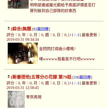
明明是連戚繼光都給予高度評價甚至打
算列裝到自己部隊的好東西
[綜合]
無題
[
92篇回應
]
評分：0, 年：0, 月：0, 週：0, 日：0, [
+1
/
-1
] 最後更新：
2019-03-31 09:34:34
金閃閃打得過小櫻嗎?
噗wwwww我看是不行吧wwwww
[新番捏他]
五等分の花嫁 第79話
[
336篇回應
]
評分：0, 年：0, 月：0, 週：0, 日：0, [
+1
/
-1
] 最後更新：
2019-03-31 12:58:45
零奈再現