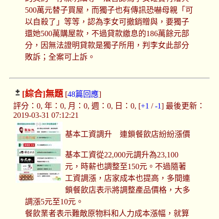
500萬元替子買屋，而獨子也有傳訊恐嚇母親「可
以自殺了」等等，認為李女可撤銷贈與，要獨子
還她500萬購屋款，不過貸款繳息的186萬餘元部
分，因無法證明貸款是獨子所用，判李女此部分
敗訴；全案可上訴。
[綜合]
無題
[
48篇回應
]
評分：0, 年：0, 月：0, 週：0, 日：0, [
+1
/
-1
] 最後更新：
2019-03-31 07:12:21
基本工資調升 連鎖餐飲店紛紛漲價
基本工資從22,000元調升為23,100
元，時薪也調整至150元。不過隨著
工資調漲，店家成本也提高，多間連
鎖餐飲店表示將調整產品價格，大多
調漲5元至10元。
餐飲業者表示難敵原物料和人力成本漲幅，就算