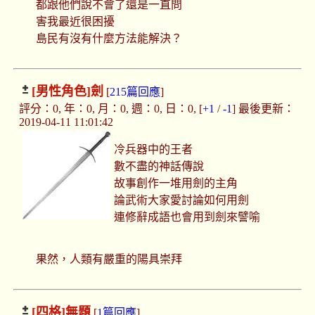
都跟他們說不會了還是一直問
害我最近很困擾
島民有沒有什麼方法能解決？
[男性角色]
劍
[
215篇回應
]
評分：0, 年：0, 月：0, 週：0, 日：0, [
+1
/
-1
] 最後更新：
2019-04-11 11:01:42
冷兵器中的王者
數不盡的神話傳說
故事創作一堆用劍的主角
論武術大家愛討論如何用劍
連修辭成語也會用到劍來譬喻
果然，人類有嚴重的陽具崇拜
[四格]
無題
[
1篇回應
]