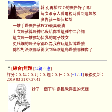
幹 別再播FGO的廣告好了嗎?
每次跟家人看電視時看到這垃圾
廣告就一整個尷尬
一堆手遊廣告就FGO最臭最油
上次是就算是神也殺給你看這種中二台詞
這次是一堆露奶抖乳的電子妓女
更賭爛的是全家都以為我在玩這智障遊戲
傳說對決跟部落衝突到底跟這鳥遊戲哪裡像了
[綜合]
無題
[
24篇回應
]
評分：0, 年：0, 月：0, 週：0, 日：0, [
+1
/
-1
] 最後更新：
2019-03-31 07:37:41
抄了一個下午 島民覺得畫的怎樣