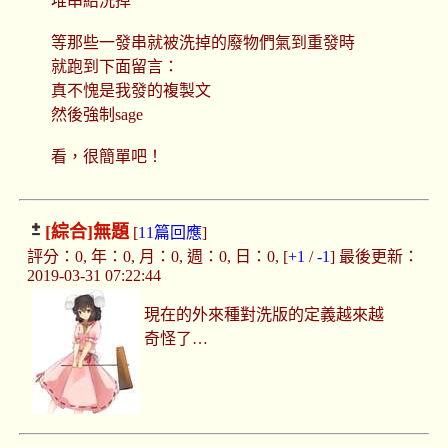
堆串給洗掉
等那些一發串就被洗掉的廢物們氣到重發時
就跑到下面留言：
真不愧是我發的複製文
然後強制sage
看，很簡單吧！
[綜合]
無題
[
11篇回應
]
評分：0, 年：0, 月：0, 週：0, 日：0, [
+1
/
-1
] 最後更新：
2019-03-31 07:22:44
現在的外來種對洗版的定義越來越
奇怪了…