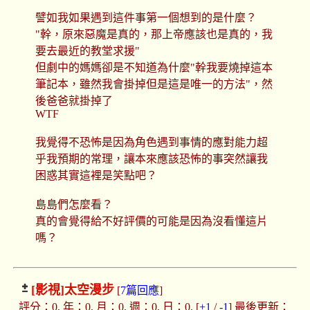
譬如我如果遇到這件事第一個想到的是什麼？
"幹，原來惡魔是真的，那上帝應該也是真的，我
要去最近的教堂求援"
但劇中的媽媽卻是不知道為什麼"幹我要燒掉這本
筆記本，雖然我會掛掉但是這是唯一的方法"，然
後爸爸就掛掉了
WTF
我覺得不恐怖是因為角色遇到事情的應對能力超
乎我預期的常理，讓本來應該恐怖的事突然讓我
困惑其實這裡是笑點吧？
島島們怎麼看？
真的會覺得給不好評價的可能是因為沒看懂這片
嗎？
[影視]
太空漫步
[
7篇回應
]
評分：0, 年：0, 月：0, 週：0, 日：0, [
+1
/
-1
] 最後更新：