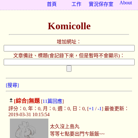
About
首頁
工作
實況保存室
Komicolle
增加網址：
文章備註、標題(會記錄下來，但是暫時不會顯示)：
[搜尋]
[綜合]
無題
[
11篇回應
]
評分：0, 年：0, 月：0, 週：0, 日：0, [
+1
/
-1
] 最後更新：
2019-03-31 10:15:54
太久沒上島丸
等等七點要出門ㄘ飯飯~~