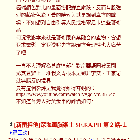
鬥也不覺得多假什麼
極端顏色對比的畫面搭配鮮血廝殺，反而有股強
烈的藝術色彩，看的時候與其是想到真實的戰
場，不如想到自由引導人民或格爾尼卡這些藝術
品
何況電影本來就是藝術跟商業融合的產物，會想
要求電影一定要遵照史實跟現實合理性也太痛苦
了吧
一直不大理解為甚麼這部在對岸華語圈被罵翻
尤其豆瓣上一堆假文青根本是到非李安、王家衛
就無腦反的境界
只有這個影評是我覺得難得客觀的：
https://www.youtube.com/watch?v=gd-ym3tK5qc
不知道台灣人對黃金甲的評價如何?
[新番捏他]
深海電脳楽土 SE.RA.PH 第２話-１
[
6篇回應
]