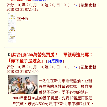
評分：0, 年：0, 月：0, 週：0, 日：0, [
+1
/
-1
] 最後更新：
2019-03-31 07:14:12
無卡丘
[綜合]
湊500萬替兒買房！ 單親母遭兒罵：
「你下輩子是妓女」
[
14篇回應
]
評分：0, 年：0, 月：0, 週：0, 日：0, [
+1
/
-1
] 最後更新：
2019-03-31 07:14:09
一名住在新北市經營醬油、豆瓣
醬零售的李姓單親媽媽，獨自扶
養兒子長大，愛子心切的她在
2004年更替18歲的獨子買屋，先賣掉舊屋再跟農
會貸款，最後以500萬元買下新北市中和區住宅，