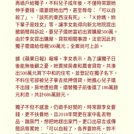
再過戶給獨子，不料兒子成年後，不僅時常跟她
伸手要錢，還要趕她出門，甚至辱母：「可以自
殺了」、「該死的東西沒有死」、「Ｘ妳媽，妳
下輩子是妓女」等，讓李女氣得向新北地院提出
撤銷贈與訴訟，要兒子還她當初出資購屋500萬。
由於李女提出購屋、貸款相關事證，法官因此判
獨子需還給母親500萬元；全案尚可上訴。
據《蘋果日報》報導，李女表示，為了讓獨子日
後能無後顧之憂，她賣掉房產和農會貸款，共湊
出500萬元買下中和的住宅，並登記在獨子名下，
不料住宅卻被兒子拿去抵押借貸，她擔心兒子還
不出錢，房地遭拍賣，還替獨子前後還了186萬餘
元利息，共計686萬餘元。
獨子不但不感激，仍遊手好閒的，時常跟李女要
錢，更不扶養她，且2018年間更在家中亂丟物
品、踹房門，想把她趕出家門，更口出惡言或傳
簡訊辱罵她：「可以自殺了，各界要妳死，妳不