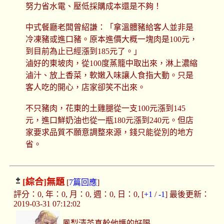
努力省水電、壓低採購成本還是不夠！
中式餐廳老闆曾紹謙：「拿溫體豬給客人並非是
冷凍豬或進口豬。原本進價大概一塊肉是100元，
到目前為止已經漲到185元了。」
滷好的東坡肉，從100度蒸籠中取出來，淋上濃縮
滷汁、放上香菜，軟嫩入味讓人食指大動。只是
客人吃的開心，店家卻笑不出來。
不只豬肉，花東的土雞腿從一支100元漲到145
元，進口鮮奶油也從一瓶180元漲到240元。但店
家要求品質不願意調整來源，錢只能從別的地方
省。
[綜合]
無題
[
7篇回應
]
評分：0, 年：0, 月：0, 週：0, 日：0, [
+1
/
-1
] 最後更新：
2019-03-31 07:12:02
鳳梨清茶真幹他媽的好喝