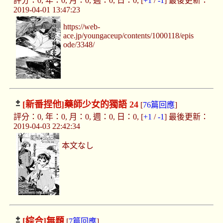
評分：0, 年：0, 月：0, 週：0, 日：0, [
+1
/
-1
] 最後更新：
2019-04-01 13:47:23
https://web-
ace.jp/youngaceup/contents/1000118/epis
ode/3348/
[新番捏他]
藥師少女的獨語 24
[
76篇回應
]
評分：0, 年：0, 月：0, 週：0, 日：0, [
+1
/
-1
] 最後更新：
2019-04-03 22:42:34
本文なし
[綜合]
無題
[
7篇回應
]