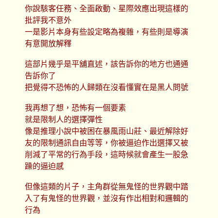
你說駭客任務、全面啟動、星際效應出現這樣的
批評我不意外
一是影片本身有些設定略為複雜，有些則是導演
有意開放解釋
這部片幾乎是平舖直述，該告訴你的地方也通通
告訴你了
把覺得不恐怖的人歸類在沒看懂實在是黑人問號
我再想了想，恐怖有一個要素
就是限制人的選擇彈性
像是推理小說中被困在暴風雨山莊、最近解除好
友的限制通訊自由等等，你被逼迫作出選擇又被
削減了平常的行為手段，這時候就會產生一股急
躁的逼迫感
但像這類的片子，主角群從無鬼怪的世界觀中踏
入了有鬼怪的世界觀，並沒有作出相對和邏輯的
行為