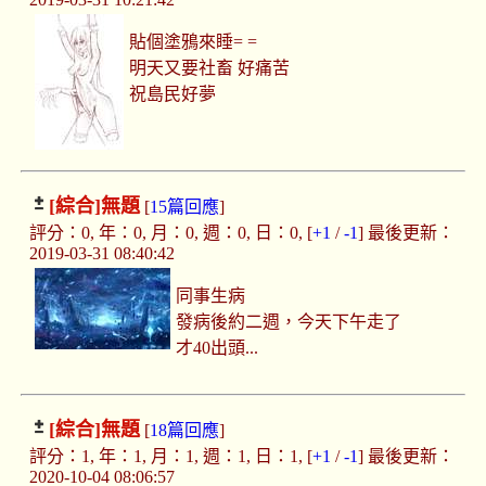
貼個塗鴉來睡= =
明天又要社畜 好痛苦
祝島民好夢
[綜合]
無題
[
15篇回應
]
評分：0, 年：0, 月：0, 週：0, 日：0, [
+1
/
-1
] 最後更新：
2019-03-31 08:40:42
同事生病
發病後約二週，今天下午走了
才40出頭...
[綜合]
無題
[
18篇回應
]
評分：1, 年：1, 月：1, 週：1, 日：1, [
+1
/
-1
] 最後更新：
2020-10-04 08:06:57