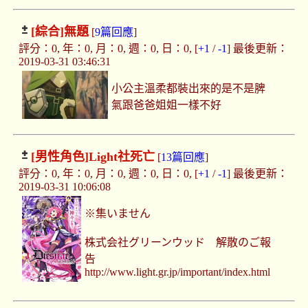
[綜合]
無題
[
9篇回應
]
評分：0, 年：0, 月：0, 週：0, 日：0, [
+1
/
-1
] 最後更新：
2019-03-31 03:46:31
小公主溫柔都裝出來的是不是脾
氣跟爸爸姐姐一樣不好
[男性角色]
Light社死亡
[
13篇回應
]
評分：0, 年：0, 月：0, 週：0, 日：0, [
+1
/
-1
] 最後更新：
2019-03-31 10:06:08
※集いません
株式会社グリーンウッド 解散のご報
告
http://www.light.gr.jp/important/index.html