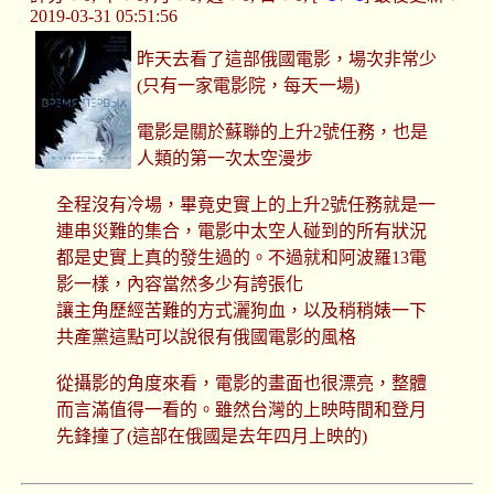
2019-03-31 05:51:56
昨天去看了這部俄國電影，場次非常少
(只有一家電影院，每天一場)
電影是關於蘇聯的上升2號任務，也是
人類的第一次太空漫步
全程沒有冷場，畢竟史實上的上升2號任務就是一
連串災難的集合，電影中太空人碰到的所有狀況
都是史實上真的發生過的。不過就和阿波羅13電
影一樣，內容當然多少有誇張化
讓主角歷經苦難的方式灑狗血，以及稍稍婊一下
共產黨這點可以說很有俄國電影的風格
從攝影的角度來看，電影的畫面也很漂亮，整體
而言滿值得一看的。雖然台灣的上映時間和登月
先鋒撞了(這部在俄國是去年四月上映的)