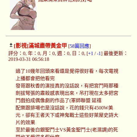
[影視]
滿城盡帶黃金甲
[
58篇回應
]
評分：0, 年：0, 月：0, 週：0, 日：0, [
+1
/
-1
] 最後更新：
2019-03-31 06:56:18
過了10幾年回頭來看還是覺得很好看，每次電視
上播都會把他看完
發哥跟秋香的演技真的沒話說，有把宮鬥時那種
劍拔弩張的肅殺感表現出來，吊打現在太多把宮
鬥戲拍成偶像劇的作品了(軍師聯盟 延禧
配樂跟排場也是沒話說，花的錢只有4500W美
元，卻有王者天下或神鬼戰士這些好萊屋史詩大
片的效果
至於最後白銀聖鬥士VS黃金聖鬥士(老濕調)的死