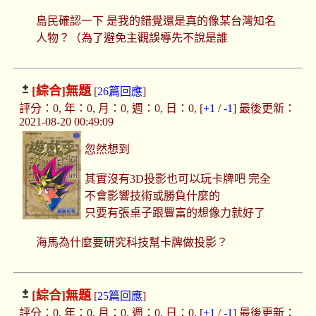
島民確認一下 是我的錯覺還是真的像某台灣知名
人物？（為了避免主觀誤導先不說是誰
[綜合]
無題
[
26篇回應
]
評分：0, 年：0, 月：0, 週：0, 日：0, [
+1
/
-1
] 最後更新：
2021-08-20 00:49:09
忽然想到
其實沒有3D投影也可以玩卡牌吧 完全
不會影響技術或勝負什麼的
只要有張桌子跟豐富的想像力就好了
海馬為什麼要研究科技幫卡牌做投影？
[綜合]
無題
[
25篇回應
]
評分：0, 年：0, 月：0, 週：0, 日：0, [
+1
/
-1
] 最後更新：