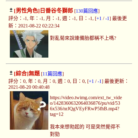
[男性角色]
日番谷冬獅郎
[
130篇回應
]
評分：-1, 年：-1, 月：-1, 週：-1, 日：-1, [
+1
/
-1
] 最後更
新：2021-08-22 02:22:34
對亂菊來說連備胎都稱不上嗎?
[綜合]
無題
[
11篇回應
]
評分：0, 年：0, 月：0, 週：0, 日：0, [
+1
/
-1
] 最後更新：
2021-08-20 00:40:48
https://video.twimg.com/ext_tw_vide
o/1428360632064036876/pu/vid/53
6x536/nrJQgVEyFRwP5fhB.mp4?
tag=12
我本來想勃起的 可是突然覺得不
對勁