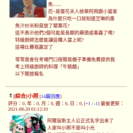
魚.......
厄~是雷花夫人檢舉阿飛跟小當家
為什麼只吃一口就知道芝琳的墨
魚汁炒米粉是放了罌粟花?
這不表示他們2個可能是長期的藥頭或毒蟲了嗎?
特級廚師怎麼能讓這種人當上呢?
這場比賽我贏定了
等等我會在考場門口搭簡易棚子準備免費提供我
考上特級廚師的料理「牛筋麵」
以下開放報名
[綜合]
小照
[
14篇回應
]
評分：0, 年：0, 月：0, 週：0, 日：0, [
+1
/
-1
] 最後更新：
2021-08-20 01:12:10
阿爾宙斯主人公正式名字出來了
人家叫小照不是叫小光