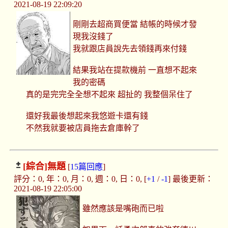
2021-08-19 22:09:20
剛剛去超商買便當 結帳的時候才發
現我沒錢了
我就跟店員說先去領錢再來付錢
結果我站在提款機前 一直想不起來
我的密碼
真的是完完全全想不起來 超扯的 我整個呆住了
還好我最後想起來我悠遊卡還有錢
不然我就要被店員拖去倉庫幹了
[綜合]
無題
[
15篇回應
]
評分：0, 年：0, 月：0, 週：0, 日：0, [
+1
/
-1
] 最後更新：
2021-08-19 22:05:00
雖然應該是嘴砲而已啦