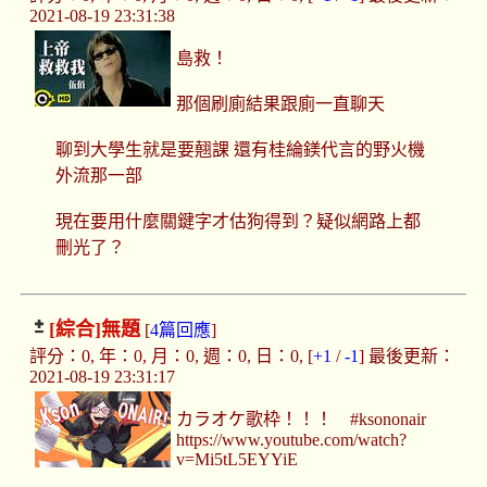
2021-08-19 23:31:38
島救！
那個刷廁結果跟廁一直聊天
聊到大學生就是要翹課 還有桂綸鎂代言的野火機
外流那一部
現在要用什麼關鍵字才估狗得到？疑似網路上都
刪光了？
[綜合]
無題
[
4篇回應
]
評分：0, 年：0, 月：0, 週：0, 日：0, [
+1
/
-1
] 最後更新：
2021-08-19 23:31:17
カラオケ歌枠！！！ #ksononair
https://www.youtube.com/watch?
v=Mi5tL5EYYiE