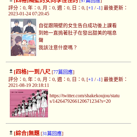
[四格]
隔壁的女同學怪怪的
[
97篇回應
]
評分：0, 年：0, 月：0, 週：0, 日：0, [
+1
/
-1
] 最後更新：
2023-01-24 07:20:45
自從跟隔壁的女生告白成功後上課看
到她一直摀著肚子在發出甜美的喘息
聲
我該注意什麼嗎？
[四格]
一到八尺
[
77篇回應
]
評分：0, 年：0, 月：0, 週：0, 日：0, [
+1
/
-1
] 最後更新：
2021-08-19 20:18:11
https://twitter.com/shakekoujou/statu
s/1426479266120671234?s=20
[綜合]
無題
[
31篇回應
]