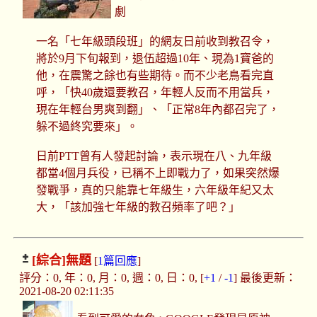
劇
一名「七年級頭段班」的網友日前收到教召令，
將於9月下旬報到，退伍超過10年、現為1寶爸的
他，在震驚之餘也有些期待。而不少老鳥看完直
呼，「快40歲還要教召，年輕人反而不用當兵，
現在年輕台男爽到翻」、「正常8年內都召完了，
躲不過終究要來」。
日前PTT曾有人發起討論，表示現在八、九年級
都當4個月兵役，已稱不上即戰力了，如果突然爆
發戰爭，真的只能靠七年級生，六年級年紀又太
大，「該加強七年級的教召頻率了吧？」
[綜合]
無題
[
1篇回應
]
評分：0, 年：0, 月：0, 週：0, 日：0, [
+1
/
-1
] 最後更新：
2021-08-20 02:11:35