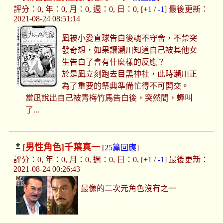
評分：0, 年：0, 月：0, 週：0, 日：0, [
+1
/
-1
] 最後更新：
2021-08-24 08:51:14
凪被小愛直球告白後魂不守舍，不禁突
發奇想，如果讓瀨川知道自己被其他女
生告白了會有什麼樣的反應？
於是凪立刻跑去目黑神社，此時瀨川正
為了重要的祭典準備忙得不可開交。
當凪說出自己被青梅竹馬告白後，突然間，蟬叫
了...
[男性角色]
千葉真一
[
25篇回應
]
評分：0, 年：0, 月：0, 週：0, 日：0, [
+1
/
-1
] 最後更新：
2021-08-24 00:26:43
最像的二次元角色沒有之一