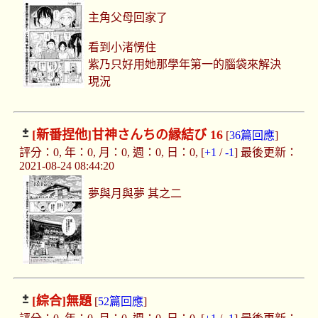
主角父母回家了
看到小渚愣住
紫乃只好用她那學年第一的腦袋來解決
現況
[新番捏他]
甘神さんちの縁結び 16
[
36篇回應
]
評分：0, 年：0, 月：0, 週：0, 日：0, [
+1
/
-1
] 最後更新：
2021-08-24 08:44:20
夢與月與夢 其之二
[綜合]
無題
[
52篇回應
]