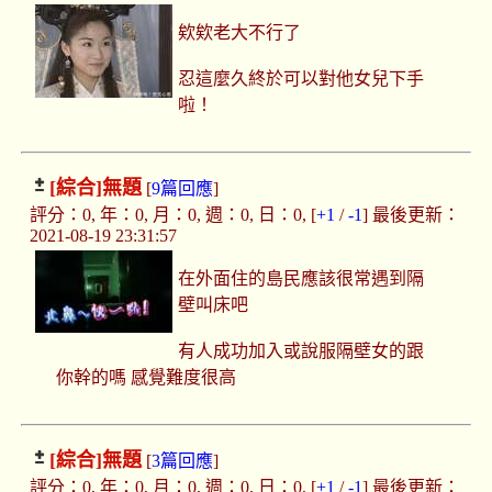
欸欸老大不行了
忍這麼久終於可以對他女兒下手
啦！
[綜合]
無題
[
9篇回應
]
評分：0, 年：0, 月：0, 週：0, 日：0, [
+1
/
-1
] 最後更新：
2021-08-19 23:31:57
在外面住的島民應該很常遇到隔
壁叫床吧
有人成功加入或說服隔壁女的跟
你幹的嗎 感覺難度很高
[綜合]
無題
[
3篇回應
]
評分：0, 年：0, 月：0, 週：0, 日：0, [
+1
/
-1
] 最後更新：