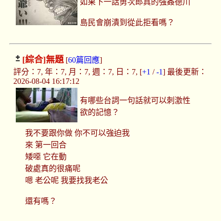
如果下一話勇次郎真的強姦德川
島民會崩潰到從此拒看嗎？
[綜合]
無題
[
60篇回應
]
評分：7, 年：7, 月：7, 週：7, 日：7, [
+1
/
-1
] 最後更新：
2026-08-04 16:17:12
有哪些台詞一句話就可以刺激性
欲的記憶？
我不要跟你做 你不可以強迫我
來 第一回合
矮噁 它在動
破處真的很痛呢
嗯 老公呢 我要找我老公
還有嗎？