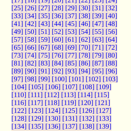
[17]
[18]
[19]
[20]
[21]
[22]
[23]
[24]
[25]
[26]
[27]
[28]
[29]
[30]
[31]
[32]
[33]
[34]
[35]
[36]
[37]
[38]
[39]
[40]
[41]
[42]
[43]
[44]
[45]
[46]
[47]
[48]
[49]
[50]
[51]
[52]
[53]
[54]
[55]
[56]
[57]
[58]
[59]
[60]
[61]
[62]
[63]
[64]
[65]
[66]
[67]
[68]
[69]
[70]
[71]
[72]
[73]
[74]
[75]
[76]
[77]
[78]
[79]
[80]
[81]
[82]
[83]
[84]
[85]
[86]
[87]
[88]
[89]
[90]
[91]
[92]
[93]
[94]
[95]
[96]
[97]
[98]
[99]
[100]
[101]
[102]
[103]
[104]
[105]
[106]
[107]
[108]
[109]
[110]
[111]
[112]
[113]
[114]
[115]
[116]
[117]
[118]
[119]
[120]
[121]
[122]
[123]
[124]
[125]
[126]
[127]
[128]
[129]
[130]
[131]
[132]
[133]
[134]
[135]
[136]
[137]
[138]
[139]