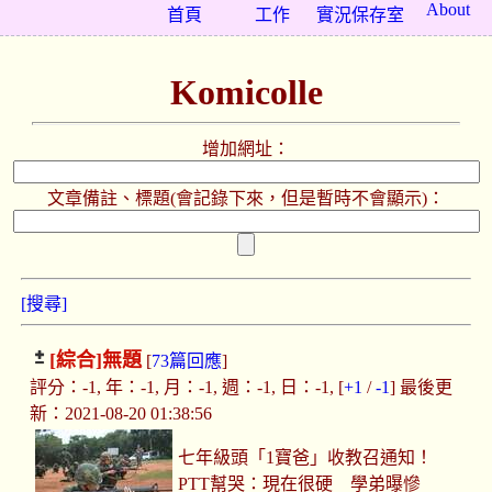
About
首頁
工作
實況保存室
Komicolle
增加網址：
文章備註、標題(會記錄下來，但是暫時不會顯示)：
[搜尋]
[綜合]
無題
[
73篇回應
]
評分：-1, 年：-1, 月：-1, 週：-1, 日：-1, [
+1
/
-1
] 最後更
新：2021-08-20 01:38:56
七年級頭「1寶爸」收教召通知！
PTT幫哭：現在很硬 學弟曝慘