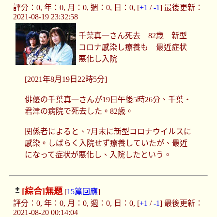
評分：0, 年：0, 月：0, 週：0, 日：0, [
+1
/
-1
] 最後更新：
2021-08-19 23:32:58
千葉真一さん死去 82歳 新型
コロナ感染し療養も 最近症状
悪化し入院
[2021年8月19日22時5分]
俳優の千葉真一さんが19日午後5時26分、千葉・
君津の病院で死去した。82歳。
関係者によると、7月末に新型コロナウイルスに
感染。しばらく入院せず療養していたが、最近
になって症状が悪化し、入院したという。
[綜合]
無題
[
15篇回應
]
評分：0, 年：0, 月：0, 週：0, 日：0, [
+1
/
-1
] 最後更新：
2021-08-20 00:14:04