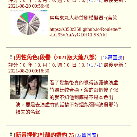
評分：0, 年：0, 月：0, 週：0, 日：0, [
+1
/
-1
] 最後更新：
2021-08-20 00:56:46
鳥鳥來丸人參首刷模擬器~(苦笑
https://z358z358.github.io/Roulette/#
-LG95vAaAyGDHChSSAbI
[男性角色]
段譽（2021版天龍八部）
[
18篇回應
]
評分：0, 年：0, 月：0, 週：0, 日：0, [
+1
/
-1
] 最後更新：
2021-08-20 00:16:30
看了幾集後真的覺得該讓他演虛
竹還比較合適，演的跟個傻子似
的就不知他到底是不是本色出
演，要是去演虛竹的話搞不好還能彌補演吳邪時
損失的名聲
[新番捏他]
杜鵑的婚約 75
[
22篇回應
]