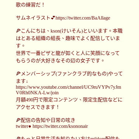
歌の練習だ！
サムネイラスト💕https://twitter.com/BaAllage
🍕こんにちは、kson(けいそん)といいます。本職
はとある組織の組長、趣味でよく配信していま
す。
世界で一番ピザと龍が如くと人に笑顔になって
もらうのが大好きなその辺の女子です。
🍕メンバーシップ(ファンクラブ的なもの)やって
ます↓
https://www.youtube.com/channel/UC9ruVYPv7yJm
V0Rh0NKA-Lw/join
月額490円で限定コンテンツ、限定生配信などに
アクセスできます！
🍕配信の告知や日常の呟き
twitter● https://twitter.com/ksononair
🍕もっと日常生活を知りたい方はmildom配信も