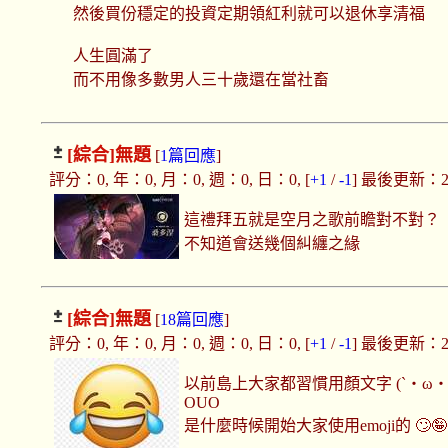
然後買份穩定的投資定期領紅利就可以退休享清福
人生圓滿了
而不用像多數男人三十歲還在當社畜
[綜合]
無題
[
1篇回應
]
評分：0, 年：0, 月：0, 週：0, 日：0, [
+1
/
-1
] 最後更新：2025
這禮拜五就是空月之歌前瞻對不對？
不知道會送幾個糾纏之緣
[綜合]
無題
[
18篇回應
]
評分：0, 年：0, 月：0, 週：0, 日：0, [
+1
/
-1
] 最後更新：2025
以前島上大家都習慣用顏文字 (`・ω・´) 
OUO
是什麼時候開始大家使用emoji的 🙄🤪