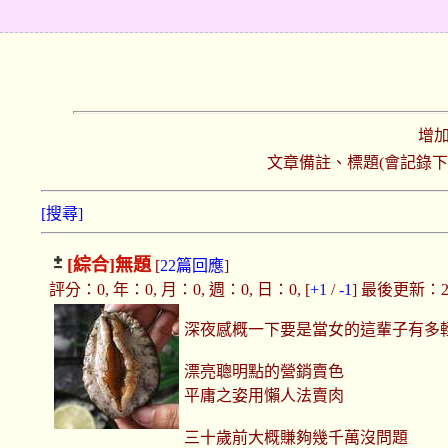
增
文章備註、標題(會記錄
[搜尋]
[綜合]
無題
[
22篇回應
]
評分：0, 年：0, 月：0, 週：0, 日：0, [
+1
/
-1
] 最後更新：2025
深夜感概一下要是當女的這輩子有多
漂亮聰明點的營銷賣色
平庸之姿用懶人法賣肉
三十歲前大概賺夠幾千萬沒問題