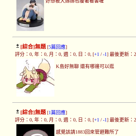
好想被大姊姊包覆著看書喔
[綜合]
無題
[
5篇回應
]
評分：0, 年：0, 月：0, 週：0, 日：0, [
+1
/
-1
] 最後更新：2025
K島好無聊 還有哪邊可以逛
[綜合]
無題
[
1篇回應
]
評分：0, 年：0, 月：0, 週：0, 日：0, [
+1
/
-1
] 最後更新：2025
感覺該請1883回來管避難所了