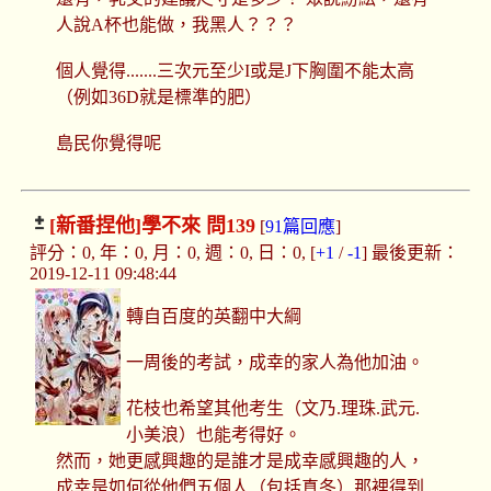
人說A杯也能做，我黑人？？？
個人覺得.......三次元至少I或是J下胸圍不能太高
（例如36D就是標準的肥）
島民你覺得呢
[新番捏他]
學不來 問139
[
91篇回應
]
評分：0, 年：0, 月：0, 週：0, 日：0, [
+1
/
-1
] 最後更新：
2019-12-11 09:48:44
轉自百度的英翻中大綱
一周後的考試，成幸的家人為他加油。
花枝也希望其他考生（文乃.理珠.武元.
小美浪）也能考得好。
然而，她更感興趣的是誰才是成幸感興趣的人，
成幸是如何從他們五個人（包括真冬）那裡得到