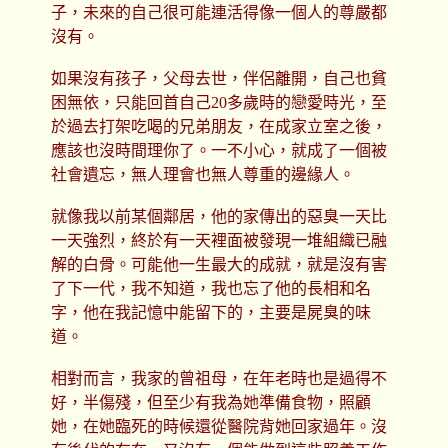
子，未來的自己很可能連活得像一個人的尊嚴都
沒有。
如果沒有孩子，父母去世，伴侶離開，自己也貧
困無依，只能回首自己20多歲時的戀愛時光，至
於過去打架吃喝的兄弟朋友，在成家立室之後，
應該也沒時間理你了。一不小心，就成了一個被
社會遺忘，無人理會也無人尊重的邊緣人。
就像我以前某個鄰居，他的家傳出的惡臭一天比
一天強烈，終於有一天裡面被發現一堆組織已融
解的白骨。可能他一生最大的成就，就是沒有害
了下一代，我不知道，我也忘了他的長相和名
字，他在我記憶中能留下的，主要是屍臭的味
道。
相對而言，我家的曾祖母，在年老時也是過得不
好，半傷殘，但至少有我為她準備食物，照顧
她，在她臨死的時候還從醫院背她回家過年。沒