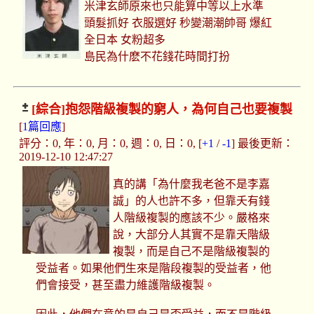
米津玄師原來也只能算中等以上水準
頭髮抓好 衣服選好 秒變潮潮帥哥 爆紅
全日本 女粉超多
島民為什麽不花錢花時間打扮
[綜合]
抱怨階級複製的窮人，為何自己也要複製
[
1篇回應
]
評分：0, 年：0, 月：0, 週：0, 日：0, [
+1
/
-1
] 最後更新：
2019-12-10 12:47:27
真的講「為什麼我老爸不是李嘉
誠」的人也許不多，但靠夭有錢
人階級複製的應該不少。嚴格來
說，大部分人其實不是靠夭階級
複製，而是自己不是階級複製的
受益者。如果他們生來是階段複製的受益者，他
們會接受，甚至盡力維護階級複製。