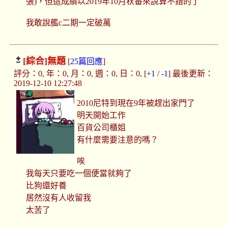
張)，但這成績以2019年10月秋番來說算不錯的了
我敢說艦c二期一定破萬
[綜合]
無題
[
25篇回應
]
評分：0, 年：0, 月：0, 週：0, 日：0, [
+1
/
-1
] 最後更新：
2019-12-10 12:27:48
2010尼特到現在9年被趕出家門了
明天開始工作
百貨公司櫃姐
有什麼需要注意的嗎？
唉
我每天只要吃一個便當就夠了
比狗還好養
居然沒有人收留我
太苦了