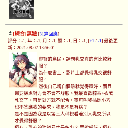
[綜合]
無題
[
31篇回應
]
評分：-1, 年：-1, 月：-1, 週：-1, 日：-1, [
+1
/
-1
] 最後更
新：2021-08-07 13:56:01
睿智的島民，請問乳交真的有比較舒
服？
為什麼書上、影片上都覺得乳交很舒
服。
然後自己親自體驗就覺得還好，而且
還要顧慮對方會不會不舒服。我最喜歡騎乘+衣著
乳交了。可是對方就不配合，寧可叫我插她小穴
也不答應我的要求。我是不是有病？
是不是因為我是以第三人稱視看著別人乳交所以
才覺得舒服？
還有，乳交的建議尺寸是多少？ 眾說紛紜，還有