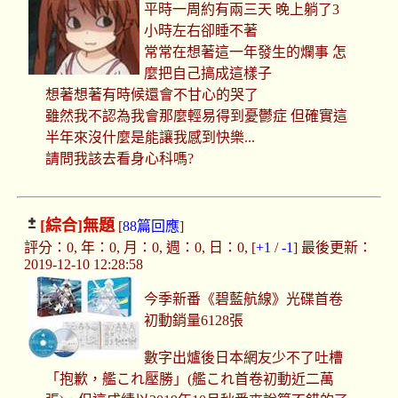
平時一周約有兩三天 晚上躺了3
小時左右卻睡不著
常常在想著這一年發生的爛事 怎
麼把自己搞成這樣子
想著想著有時候還會不甘心的哭了
雖然我不認為我會那麼輕易得到憂鬱症 但確實這
半年來沒什麼是能讓我感到快樂...
請問我該去看身心科嗎?
[綜合]
無題
[
88篇回應
]
評分：0, 年：0, 月：0, 週：0, 日：0, [
+1
/
-1
] 最後更新：
2019-12-10 12:28:58
今季新番《碧藍航線》光碟首卷
初動銷量6128張
數字出爐後日本網友少不了吐槽
「抱歉，艦これ壓勝」(艦これ首卷初動近二萬