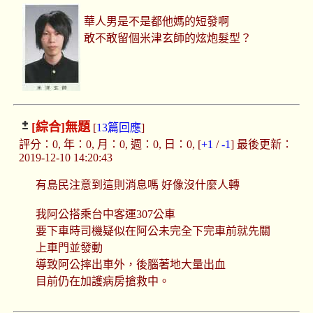
華人男是不是都他媽的短發啊
敢不敢留個米津玄師的炫炮髮型？
[綜合]
無題
[
13篇回應
]
評分：0, 年：0, 月：0, 週：0, 日：0, [
+1
/
-1
] 最後更新：
2019-12-10 14:20:43
有島民注意到這則消息嗎 好像沒什麼人轉
我阿公搭乘台中客運307公車
要下車時司機疑似在阿公未完全下完車前就先關
上車門並發動
導致阿公摔出車外，後腦著地大量出血
目前仍在加護病房搶救中。