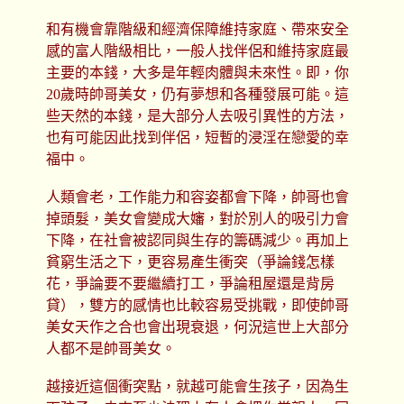
和有機會靠階級和經濟保障維持家庭、帶來安全
感的富人階級相比，一般人找伴侶和維持家庭最
主要的本錢，大多是年輕肉體與未來性。即，你
20歲時帥哥美女，仍有夢想和各種發展可能。這
些天然的本錢，是大部分人去吸引異性的方法，
也有可能因此找到伴侶，短暫的浸淫在戀愛的幸
福中。
人類會老，工作能力和容姿都會下降，帥哥也會
掉頭髮，美女會變成大嬸，對於別人的吸引力會
下降，在社會被認同與生存的籌碼減少。再加上
貧窮生活之下，更容易產生衝突（爭論錢怎樣
花，爭論要不要繼續打工，爭論租屋還是背房
貸），雙方的感情也比較容易受挑戰，即使帥哥
美女天作之合也會出現衰退，何況這世上大部分
人都不是帥哥美女。
越接近這個衝突點，就越可能會生孩子，因為生