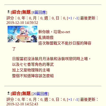
[綜合]
無題
[
8篇回應
]
評分：0, 年：0, 月：0, 週：0, 日：0, [
+1
/
-1
] 最後更新：
2019-12-10 14:59:52
幹你娘，垃圾so-net
亂搞遊戲
這次聯盟戰又不能抄日服的陣容
了
日服當初沒泳裝月月泳裝和泳裝咲戀同時上場，
以及七七香等角色的專武
加上又是物理隊的主場
整個不知道陣容該怎麼組
[綜合]
無題
[
20篇回應
]
評分：0, 年：0, 月：0, 週：0, 日：0, [
+1
/
-1
] 最後更新：
2019-12-10 14:52:43