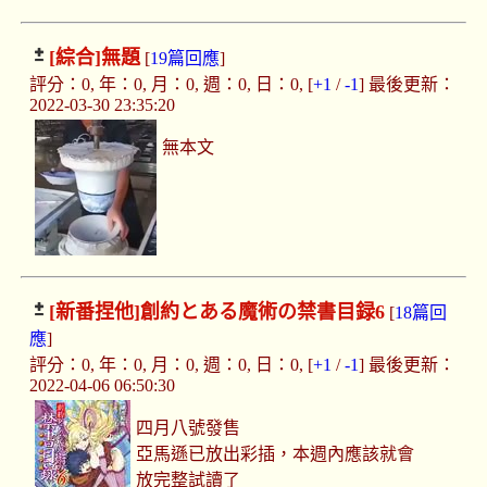
[綜合]
無題
[
19篇回應
]
評分：0, 年：0, 月：0, 週：0, 日：0, [
+1
/
-1
] 最後更新：
2022-03-30 23:35:20
無本文
[新番捏他]
創約とある魔術の禁書目録6
[
18篇回
應
]
評分：0, 年：0, 月：0, 週：0, 日：0, [
+1
/
-1
] 最後更新：
2022-04-06 06:50:30
四月八號發售
亞馬遜已放出彩插，本週內應該就會
放完整試讀了