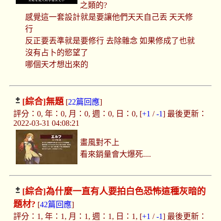
之類的?
感覺這一套設計就是要讓他們天天自己丟 天天修
行
反正要丟準就是要修行 去除雜念 如果修成了也就
沒有占卜的慾望了
哪個天才想出來的
[綜合]
無題
[
22篇回應
]
評分：0, 年：0, 月：0, 週：0, 日：0, [
+1
/
-1
] 最後更新：
2022-03-31 04:08:21
畫風對不上
看來銷量會大爆死....
[綜合]
為什麼一直有人要拍白色恐怖這種灰暗的
題材?
[
42篇回應
]
評分：1, 年：1, 月：1, 週：1, 日：1, [
+1
/
-1
] 最後更新：