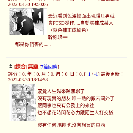
2022-03-30 19:50:06
最近看到色漫裡面出現貓耳男就
會PTSD發作.....自動腦補成某人
（髮色補正成橘色）
幹妳娘==
都是你們害的......
[綜合]
無題
[
7篇回應
]
評分：0, 年：0, 月：0, 週：0, 日：0, [
+1
/
-1
] 最後更新：
2022-03-30 18:14:58
感覺人生越來越無聊了
沒有現實的朋友 唯一熟的搬去國外了
跟同事也只有公務上的來往
也不想花時間花心力跟陌生人打交道
沒有任何興趣 也沒有想買的東西