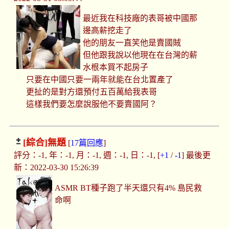
最近我在科技廠的表哥被中國那
邊高薪挖走了
他的朋友一直笑他是賣國賊
但他跟我說以他現在在台灣的薪
水根本買不起房子
只要在中國只要一兩年就能在台北置產了
更扯的是對方還預付五百萬給我表哥
這樣我們要怎麼說服他不要賣國阿？
[綜合]
無題
[
17篇回應
]
評分：-1, 年：-1, 月：-1, 週：-1, 日：-1, [
+1
/
-1
] 最後更
新：2022-03-30 15:26:39
ASMR BT種子跑了半天還只有4% 島民救
命啊