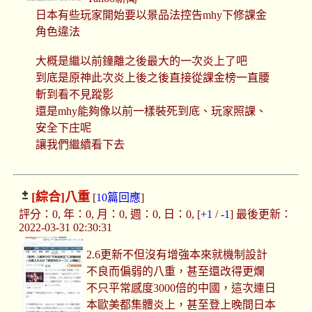
日本有些玩家開始要以景品法控告mhy下修課金
角色違法
大概是繼以前鐘離之後最大的一次炎上了吧
到底是原神此次炎上後之後直接從課金榜一直腰
斬到看不見蹤影
還是mhy能夠像以前一樣裝死到底、玩家照課、
安全下庄呢
讓我們繼續看下去
[綜合]
八重
[
10篇回應
]
評分：0, 年：0, 月：0, 週：0, 日：0, [
+1
/
-1
] 最後更新：
2022-03-31 02:30:31
2.6更新不但沒有增強本來就機制設計
不良而偏弱的八重，甚至還改得更爛
不只平常感度3000倍的中國，這次連日
本歐美都集體炎上，甚至登上晚間日本