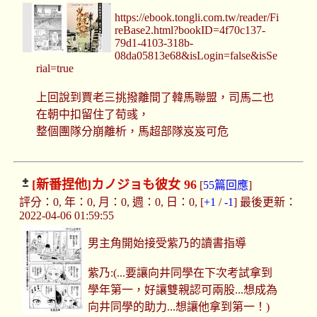
https://ebook.tongli.com.tw/reader/Fi
reBase2.html?bookID=4f70c137-
79d1-4103-318b-
08da05813e68&isLogin=false&isSe
rial=true
上回說到賈老三挑撥離間了韓馬聯盟，司馬二也
在朝中扣留住了荀彧，
整個團隊分崩離析，馬超部隊岌岌可危
[新番捏他]
カノジョも彼女 96
[
55篇回應
]
評分：0, 年：0, 月：0, 週：0, 日：0, [
+1
/
-1
] 最後更新：
2022-04-06 01:59:55
男主角開始接受紫乃的讀書指導
紫乃:(...要讓向井同學在下次考試拿到
學年第一，好讓雙親認可兩股...想成為
向井同學的助力...想讓他拿到第一！)