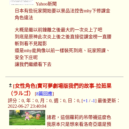
Yahoo新聞
日本有些玩家開始要以景品法控告mhy下修課金
角色違法
大概是繼以前鐘離之後最大的一次炎上了吧
到底是原神此次炎上後之後直接從課金榜一直腰
斬到看不見蹤影
還是mhy能夠像以前一樣裝死到底、玩家照課、
安全下庄呢
讓我們繼續看下去
[女性角色]
寶可夢劇場版我們的故事-拉茹果
（ラルゴ）
[
8篇回應
]
評分：0, 年：0, 月：0, 週：0, 日：0, [
+1
/
-1
] 最後更新：
2022-06-27 23:40:04
諸君，這個蘿莉的吊帶襪這麼色
我原本只是想來看洛奇亞還是預