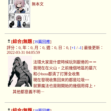
無本文
[綜合]
無題
[
39篇回應
]
評分：0, 年：0, 月：0, 週：0, 日：0, [
+1
/
-1
] 最後更新：
2022-03-31 04:05:59
法環大家是什麼時候玩到厭倦的＝＝
我現在在火山，之前幾個地區的墓穴
和小boss都清了打算全收集
現在發現收集回來的都是垃圾==
就算魔法也是剛開始的幾個用得上，
其他都意義不明⋯
[綜合]
無題
[
19篇回應
]