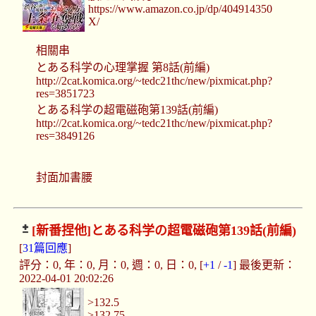
https://www.amazon.co.jp/dp/404914350
X/
相關串
とある科学の心理掌握 第8話(前編)
http://2cat.komica.org/~tedc21thc/new/pixmicat.php?
res=3851723
とある科学の超電磁砲第139話(前編)
http://2cat.komica.org/~tedc21thc/new/pixmicat.php?
res=3849126
封面加書腰
[新番捏他]
とある科学の超電磁砲第139話(前編)
[
31篇回應
]
評分：0, 年：0, 月：0, 週：0, 日：0, [
+1
/
-1
] 最後更新：
2022-04-01 20:02:26
>132.5
>132.75