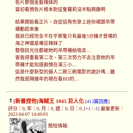
告片那個金髮辣妹的
當初看預告片根本對這隻蘿莉沒半點興趣啊
結果開始看正片，自從這角色穿上迷你裙跟吊帶
襪動起來後
我就已經完全不在乎那隻只有最後5分鐘才登場的
海之神還是裸足辣妹了
整個目光往都被她的吊帶襪給吸走…
害我得重看第二次、第三次努力不去注意她的吊
帶襪才能知道劇情在演三小…
這是什麼新型的逼人二刷三刷電影的詭計嗎…雖
然我是隔幾年的現在看BD的…
[新番捏他]
海賊王 1045 巨人化
[
413篇回應
]
評分：0, 年：0, 月：0, 週：0, 日：0, [
+1
/
-1
] 最後更新：
2022-04-07 14:49:03
簡短情報: