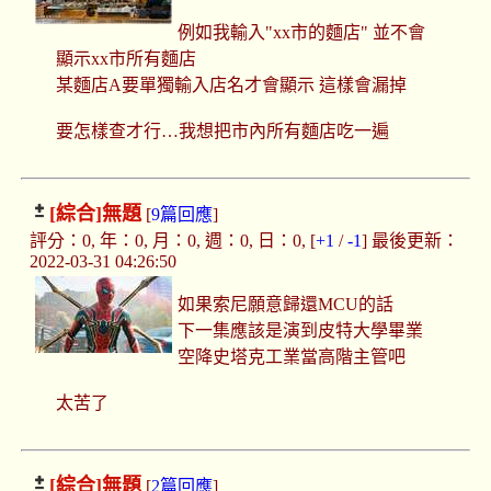
例如我輸入"xx市的麵店" 並不會
顯示xx市所有麵店
某麵店A要單獨輸入店名才會顯示 這樣會漏掉
要怎樣查才行…我想把市內所有麵店吃一遍
[綜合]
無題
[
9篇回應
]
評分：0, 年：0, 月：0, 週：0, 日：0, [
+1
/
-1
] 最後更新：
2022-03-31 04:26:50
如果索尼願意歸還MCU的話
下一集應該是演到皮特大學畢業
空降史塔克工業當高階主管吧
太苦了
[綜合]
無題
[
2篇回應
]