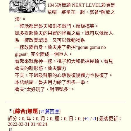
1045話標題 NEXT LEVEL彩頁是
草帽一夥坐在一起，寫著“解放之
海”。
一整話都是魯夫和凱多戰鬥，超級搞笑。
凱多提起魯夫的果實的怪異之處，既可以像超人
系一樣改變環境，又可以像動物系
一樣改變自身。魯夫用了新招“gomu gomu no
gigant”, 完全變成一個巨人，
看起來就像神一樣。桃子和大和抵達屋頂，看見
魯夫的新形態。魯夫體力
不支，不過鼓聲般的心跳恢復後體力也恢復了。
本話結尾，魯夫用力給了凱多一拳。
魯夫“太好玩了，對吧凱多”。
[綜合]
無題
[
71篇回應
]
評分：0, 年：0, 月：0, 週：0, 日：0, [
+1
/
-1
] 最後更新：
2022-03-31 01:46:24