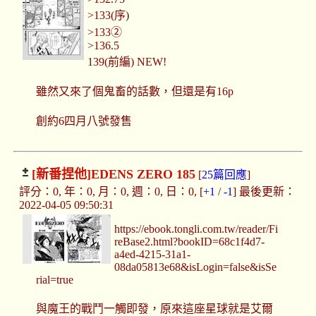
>133(序)
>133②
>136.5
139(前編) NEW!
雖然又來了個鬼畜的話數，但還是有16p
創約6四月八號發售
[新番捏他]
EDENS ZERO 185
[
25篇回應
]
評分：0, 年：0, 月：0, 週：0, 日：0, [
+1
/
-1
] 最後更新：
2022-04-05 09:50:31
https://ebook.tongli.com.tw/reader/Fi
reBase2.html?bookID=68c1f4d7-
a4ed-4215-31a1-
08da05813e68&isLogin=false&isSe
rial=true
與魔王的戰鬥一觸即發，原來這座星球就是艾爾