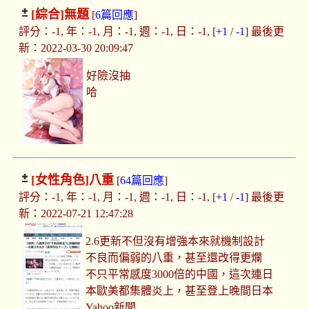
[綜合]
無題
[
6篇回應
]
評分：-1, 年：-1, 月：-1, 週：-1, 日：-1, [
+1
/
-1
] 最後更
新：2022-03-30 20:09:47
好險沒抽
哈
[女性角色]
八重
[
64篇回應
]
評分：-1, 年：-1, 月：-1, 週：-1, 日：-1, [
+1
/
-1
] 最後更
新：2022-07-21 12:47:28
2.6更新不但沒有增強本來就機制設計
不良而偏弱的八重，甚至還改得更爛
不只平常感度3000倍的中國，這次連日
本歐美都集體炎上，甚至登上晚間日本
Yahoo新聞