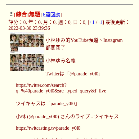
[綜合]
無題
[
6篇回應
]
評分：0, 年：0, 月：0, 週：0, 日：0, [
+1
/
-1
] 最後更新：
2022-03-30 23:39:36
小林ゆみ的YouTube頻道、Instagram
都關閉了
小林ゆみ名義
Twitterは「@parade_y0l0」
https://twitter.com/search?
q=%40parade_y0l0&src=typed_query&f=live
ツイキャスは「parade_y0l0」
小林 (@parade_y0l0) さんのライブ - ツイキャス
https://twitcasting.tv/parade_y0l0