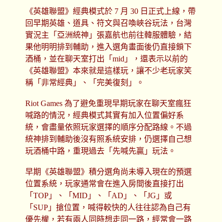
《英雄聯盟》經典模式於 7 月 30 日正式上線，帶
回早期英雄、道具、符文與召喚峽谷玩法，台灣
實況主「亞洲統神」張嘉航也前往韓服體驗，結
果他明明排到輔助，進入選角畫面後仍直接鎖下
酒桶，並在聊天室打出「mid」，還表示以前的
《英雄聯盟》本來就是這樣玩，讓不少老玩家笑
稱「非常經典」、「完美復刻」。
Riot Games 為了避免重現早期玩家在聊天室瘋狂
喊路的情況，經典模式其實有加入位置偏好系
統，會盡量依照玩家選擇的順序分配路線。不過
統神排到輔助後沒有照系統安排，仍選擇自己想
玩酒桶中路，重現過去「先喊先贏」玩法。
早期《英雄聯盟》積分選角尚未導入現在的預選
位置系統，玩家通常會在進入房間後直接打出
「TOP」、「MID」、「AD」、「JG」或
「SUP」搶位置，喊得較快的人往往認為自己有
優先權，若有兩人同時想走同一路，經常會一路