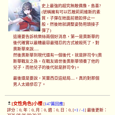
史上最強的超究無敵偶像，島喜?
(號稱擁有可以匹敵莉莉維斯的素
質，子彈在她面前猶如停止一
般，然後她就調整姿勢用頭接子
彈了)
這邊要告訴桃樂絲兩個好消息，第一是奧斯華的
後代確實以最糟最惡最殘忍的方式被殺死了，對
奧斯華來說.....
然後奧斯華到現代還有一個後代，就是胖司令!(奧
斯華戰友之孫，在戰友過世後奧斯華領養了他的
兒子，而他兒子的後代就是胖司令)。
最後還是要說，芙蕾西亞這結局....，真的對那個
男人太過慘忍了。
[女性角色]
小櫻
[
147篇回應
]
評分：0, 年：0, 月：0, 週：0, 日：0, [
+1
/
-1
] 最後更新：
2026-08-06 00:26:35