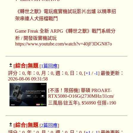
《轉世之獸》電玩瘋實機試玩影片出爐 以精準招
架串連人犬搭檔戰鬥
Game Freak 全新 ARPG《轉世之獸》戰鬥系統分
析 / 開發版實機試玩
https://www.youtube.com/watch?v=40jF3DGN87o
[綜合]
無題
[
1篇回應
]
評分：0, 年：0, 月：0, 週：0, 日：0, [
+1
/
-1
] 最後更新：
2026-08-06 09:31:58
[不漲！限搭機] 華碩 PROART-
RTX5080-O16G(2730MHz/31cm/
三風扇/註五年), $56990 任搭↓190
[綜合]
無題
[
2篇回應
]
評分：0, 年：0, 月：0, 週：0, 日：0, [
+1
/
-1
] 最後更新：