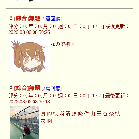
[綜合]
無題
[
1篇回應
]
評分：0, 年：0, 月：0, 週：0, 日：0, [
+1
/
-1
] 最後更新：
2026-08-06 08:50:26
なので樹。
[綜合]
無題
[
2篇回應
]
評分：0, 年：0, 月：0, 週：0, 日：0, [
+1
/
-1
] 最後更新：
2026-08-06 08:50:18
真 的 快 崩 潰 無 條 件 山 田 杏 奈 快
來 啊