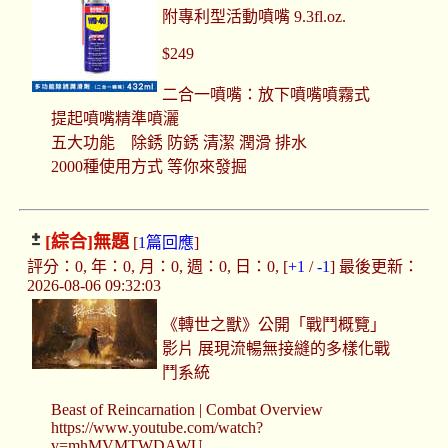
附專利型活動噴嘴 9.3fl.oz.
$249
二合一噴嘴：放下噴嘴噴霧式
提起噴嘴精準噴灑
五大功能 除銹 防銹 清潔 潤滑 排水
2000種使用方式 等你來發掘
[綜合]
無題
[
1篇回應
]
評分：0, 年：0, 月：0, 週：0, 日：0, [
+1
/
-1
] 最後更新：
2026-08-06 09:32:03
《轉世之獸》公開「戰鬥概覽」
影片 展現流暢無接縫的多樣化戰
鬥系統
Beast of Reincarnation | Combat Overview
https://www.youtube.com/watch?
v=mhMVMTWDAWU