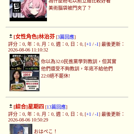
為什麼粉毛以前立繪比較好看
美術腦袋被門夾了？
[女性角色]
林治芬
[
3篇回應
]
評分：0, 年：0, 月：0, 週：0, 日：0, [
+1
/
-1
] 最後更新：
2026-08-06 11:10:32
你以為32:0民進黨學到教訓，但其實
他們還受不夠教訓，年底不給他們
22:0絕不罷休!
[綜合]
星期四
[
13篇回應
]
評分：0, 年：0, 月：0, 週：0, 日：0, [
+1
/
-1
] 最後更新：
2026-08-06 10:50:29
おはぺこ！