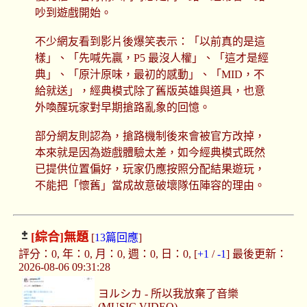
吵到遊戲開始。
不少網友看到影片後爆笑表示：「以前真的是這
樣」、「先喊先贏，P5 最沒人權」、「這才是經
典」、「原汁原味，最初的感動」、「MID，不
給就送」，經典模式除了舊版英雄與道具，也意
外喚醒玩家對早期搶路亂象的回憶。
部分網友則認為，搶路機制後來會被官方改掉，
本來就是因為遊戲體驗太差，如今經典模式既然
已提供位置偏好，玩家仍應按照分配結果遊玩，
不能把「懷舊」當成故意破壞隊伍陣容的理由。
[綜合]
無題
[
13篇回應
]
評分：0, 年：0, 月：0, 週：0, 日：0, [
+1
/
-1
] 最後更新：
2026-08-06 09:31:28
ヨルシカ - 所以我放棄了音樂
(MUSIC VIDEO)