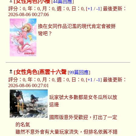
[女性角色]
小櫻
[
44篇回應
]
評分：0, 年：0, 月：0, 週：0, 日：0, [
+1
/
-1
] 最後更新：
2026-08-06 00:27:06
換在女同作品氾濫的現代肯定會被掰
彎吧？
[女性角色]
燕雲十六聲
[
99篇回應
]
評分：0, 年：0, 月：0, 週：0, 日：0, [
+1
/
-1
] 最後更新：
2026-08-06 00:27:01
玩家號大多數都是女冬瓜所以放
這邊
國際版意外受歡迎，打出了一定
的名氣
雖然不意外會有大量玩家流失，但排名依舊不錯