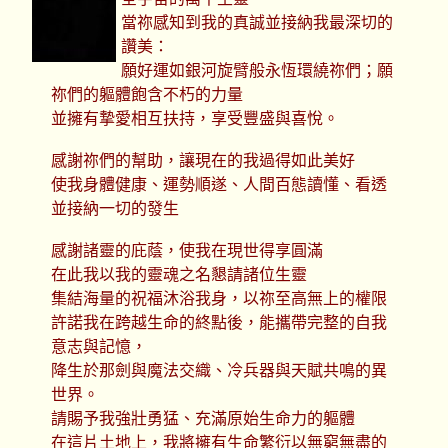
當祢感知到我的真誠並接納我最深切的
讚美：
願好運如銀河旋臂般永恆環繞祢們；願
祢們的軀體飽含不朽的力量
並擁有摯愛相互扶持，享受豐盛與喜悅。
感謝祢們的幫助，讓現在的我過得如此美好
使我身體健康、運勢順遂、人間百態讀懂、看透
並接納一切的發生
感謝諸靈的庇蔭，使我在現世得享圓滿
在此我以我的靈魂之名懇請諸位生靈
集結海量的祝福沐浴我身，以祢至高無上的權限
許諾我在跨越生命的終點後，能攜帶完整的自我
意志與記憶，
降生於那劍與魔法交織、冷兵器與天賦共鳴的異
世界。
請賜予我強壯勇猛、充滿原始生命力的軀體
在這片土地上，我將擁有生命繁衍以無窮無盡的