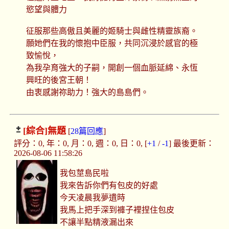
慾望與體力
征服那些高傲且美麗的姬騎士與雌性精靈族裔。
願她們在我的懷抱中臣服，共同沉浸於感官的極
致愉悅，
為我孕育強大的子嗣，開創一個血脈延綿、永恆
興旺的後宮王朝！
由衷感謝祢助力！強大的島島們。
[綜合]
無題
[
28篇回應
]
評分：0, 年：0, 月：0, 週：0, 日：0, [
+1
/
-1
] 最後更新：
2026-08-06 11:58:26
我包莖島民啦
我來告訴你們有包皮的好處
今天凌晨我夢遺時
我馬上把手深到褲子裡捏住包皮
不讓半點精液漏出來