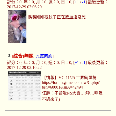
評分：0, 年：0, 月：0, 週：0, 日：0, [
+1
/
-1
] 最後更新：
2017-12-29 03:06:29
鴨鴨剛剛被殺了正在放血還沒死
[綜合]
無題
[
71篇回應
]
評分：0, 年：0, 月：0, 週：0, 日：0, [
+1
/
-1
] 最後更新：
2017-12-29 02:16:22
【情報】VG 11/25 世界銷量榜
https://forum.gamer.com.tw/C.php?
bsn=60001&snA=42494
任豚：不管啦NS大賣…(呼…呼吸
不過來了)