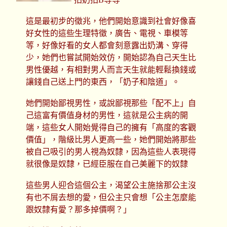
這是最初步的徵兆，他們開始意識到社會好像喜
好女性的這些生理特徵，廣告、電視、車模等
等，好像好看的女人都會刻意露出奶溝、穿得
少，她們也嘗試開始效仿，開始認為自己天生比
男性優越，有相對男人而言天生就能輕鬆換錢或
讓錢自己送上門的東西，「奶子和陰道」。
她們開始鄙視男性，或說鄙視那些「配不上」自
己這富有價值身材的男性，這就是公主病的開
端，這些女人開始覺得自己的擁有「高度的客觀
價值」，階級比男人更高一些，她們開始將那些
被自己吸引的男人視為奴隸，因為這些人表現得
就很像是奴隸，已經臣服在自己美麗下的奴隸
這些男人迎合這個公主，渴望公主施捨那公主沒
有也不屑去想的愛，但公主只會想「公主怎麼能
跟奴隸有愛？那多掉價啊？」