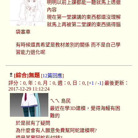
明明以前上課都能一聽就馬上透徹
內容
現在第一堂課講的東西都還沒理解
就馬上再被第二堂課的東西搞得腦
袋塞車
有時候還真希望是教材差別的關係 而不是自己學
習能力退化呢
[綜合]
無題
[
12篇回應
]
評分：0, 年：0, 月：0, 週：0, 日：0, [
+1
/
-1
] 最後更新：
2017-12-29 11:12:24
ㄟㄟ 島民
最近在學3D建模，覺得海鰻有困
難的
於是就有了疑問
為什麼會有人願意免費幫阿蛇建模啊?
還是其實阿蛇有付錢?