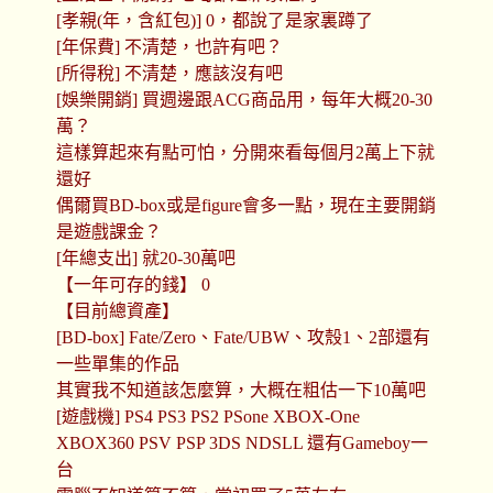
[孝親(年，含紅包)] 0，都說了是家裏蹲了
[年保費] 不清楚，也許有吧？
[所得稅] 不清楚，應該沒有吧
[娛樂開銷] 買週邊跟ACG商品用，每年大概20-30
萬？
這樣算起來有點可怕，分開來看每個月2萬上下就
還好
偶爾買BD-box或是figure會多一點，現在主要開銷
是遊戲課金？
[年總支出] 就20-30萬吧
【一年可存的錢】 0
【目前總資產】
[BD-box] Fate/Zero、Fate/UBW、攻殼1、2部還有
一些單集的作品
其實我不知道該怎麼算，大概在粗估一下10萬吧
[遊戲機] PS4 PS3 PS2 PSone XBOX-One
XBOX360 PSV PSP 3DS NDSLL 還有Gameboy一
台