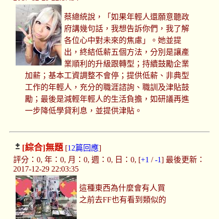
蔡總統說，「如果年輕人還願意聽政
府講幾句話，我想告訴你們，我了解
各位心中對未來的焦慮」。她並提
出，終結低薪五個方法，分別是讓產
業順利的升級跟轉型；持續鼓勵企業
加薪；基本工資調整不會停；提供低薪、非典型
工作的年輕人，充分的職涯諮詢、職訓及津貼鼓
勵；最後是減輕年輕人的生活負擔，如研議再進
一步降低學貸利息，並提供津貼。
[綜合]
無題
[
12篇回應
]
評分：0, 年：0, 月：0, 週：0, 日：0, [
+1
/
-1
] 最後更新：
2017-12-29 22:03:35
這種東西為什麼會有人買
之前去FF也有看到類似的