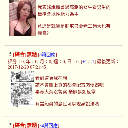
我表姊說體會過高潮的女生看男生的
標準會以性能力為主
意思是就算是肥宅只要老二夠大也有
機會?
[綜合]
無題
[
8篇回應
]
評分：0, 年：0, 月：0, 週：0, 日：0, [
+1
/
-1
] 最後更新：
2017-12-29 07:21:45
看到這頁我在想
該不會船上真的都會配置肉便器吧
畢竟大海沒警察 棄屍易如反掌
有當船員的島民可以現身說法嗎
[綜合]
無題
[
34篇回應
]