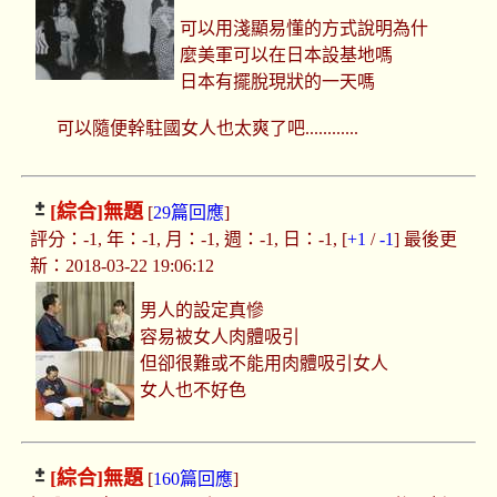
可以用淺顯易懂的方式說明為什
麼美軍可以在日本設基地嗎
日本有擺脫現狀的一天嗎
可以隨便幹駐國女人也太爽了吧............
[綜合]
無題
[
29篇回應
]
評分：-1, 年：-1, 月：-1, 週：-1, 日：-1, [
+1
/
-1
] 最後更
新：2018-03-22 19:06:12
男人的設定真慘
容易被女人肉體吸引
但卻很難或不能用肉體吸引女人
女人也不好色
[綜合]
無題
[
160篇回應
]