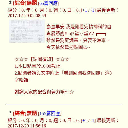
[綜合]
無題
[
65篇回應
]
評分：0, 年：0, 月：0, 週：0, 日：0, [
+1
/
-1
] 最後更新：
2017-12-29 02:08:59
島島早安 我是剛看完精神科的自
卑暴怒廚!! o(*≧▽≦)ツ┏━┓
雖然是狗屎爛畫，只要不嫌棄，
今天依然歡迎點圖ㄛ~
☆☆☆【點圖須知】☆☆☆
1.本日點圖於16:00截止
2.點圖者請與文中附上「看到回圖我會回覆」這8
字暗語
謝謝大家的配合與努力唷～☆
[綜合]
無題
[
155篇回應
]
評分：0, 年：0, 月：0, 週：0, 日：0, [
+1
/
-1
] 最後更新：
2017-12-29 11:56:16