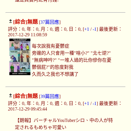
[綜合]
無題
[
37篇回應
]
評分：0, 年：0, 月：0, 週：0, 日：0, [
+1
/
-1
] 最後更新：
2017-12-29 11:08:59
每次說我有憂鬱症
旁邊的人只會用一種"啥小?" "北七逆?"
"無病呻吟?" "一堆人過的比你慘你在憂
鬱個屁?"的態度對我
久而久之我也不想講了
[綜合]
無題
[
39篇回應
]
評分：0, 年：0, 月：0, 週：0, 日：0, [
+1
/
-1
] 最後更新：
2017-12-29 09:45:44
【朗報】バーチャルYouTuberシロ、中の人が特
定されるもめちゃ可愛い