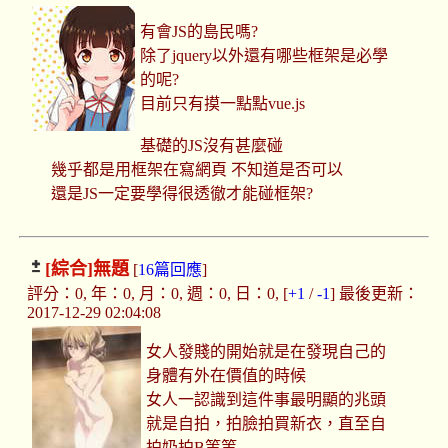
有會JS的島民嗎?
除了jquery以外還有哪些框架是必學
的呢?
目前只有摸一點點vue.js
基礎的JS沒有甚麼碰
幾乎都是用框架在寫網頁 不知道是否可以
還是JS一定要學得很透徹才能碰框架?
[綜合]
無題
[
16篇回應
]
評分：0, 年：0, 月：0, 週：0, 日：0, [
+1
/
-1
] 最後更新：
2017-12-29 02:04:08
女人發賤的開始就是在發現自己的
身體有外在價值的時候
女人一認識到這件事最明顯的兆頭
就是自拍，拍臉拍買新衣，直至自
拍奶拍B等等