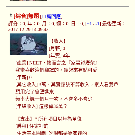
[綜合]
無題
[
11篇回應
]
評分：0, 年：0, 月：0, 週：0, 日：0, [
+1
/
-1
] 最後更新：
2017-12-29 14:09:43
【收入】
[月薪] 0
[年資] 4年
[產業] NEET，換而言之『家裏蹲廢柴』
我蠻喜歡這個翻譯的，聽起來有點可愛
[年薪] 0
[其它收入] 3萬，其實應該不算收入，家人看我戶
頭用完了會匯進來
頻率大概一個月一次，不會多不會少
[年總收入] 這樣算36萬？
【支出】* 所有項目以年為單位
[房租] 住家裡的
[生活基本開銷] 吃喝都是靠家裡的