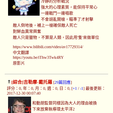
冷靜的分析戰況
強大的心理素質，能保持平常心
一邊戰鬥一邊唱歌
不會胡亂開槍，瞄準了才射擊
敵人倒地後，補上一槍確保敵人死亡
對鮮血異常興奮
敵人只是獵物，不算是人類，因此用'隻'來做單位
https://www.bilibili.com/video/av17729314/
中文翻譯
https://youtu.be/iThw3Twk4RY
原影片
[綜合]
吉勒摩·戴托羅
[
29篇回應
]
評分：0, 年：0, 月：0, 週：0, 日：0, [
+1
/
-1
] 最後更新：
2017-12-30 00:07:40
和動朋監督同樣因為大人的理由被換
下來放棄執導環太平洋2