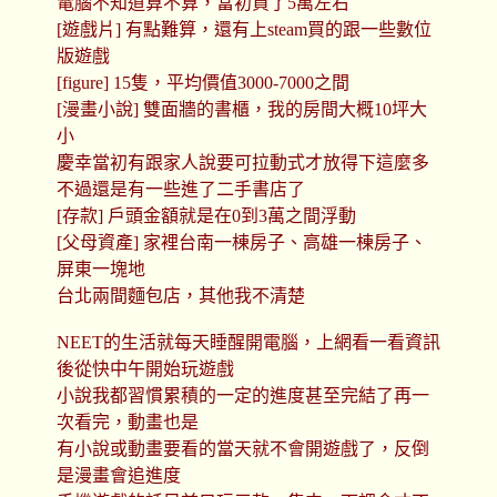
電腦不知道算不算，當初買了5萬左右
[遊戲片] 有點難算，還有上steam買的跟一些數位
版遊戲
[figure] 15隻，平均價值3000-7000之間
[漫畫小說] 雙面牆的書櫃，我的房間大概10坪大
小
慶幸當初有跟家人說要可拉動式才放得下這麼多
不過還是有一些進了二手書店了
[存款] 戶頭金額就是在0到3萬之間浮動
[父母資產] 家裡台南一棟房子、高雄一棟房子、
屏東一塊地
台北兩間麵包店，其他我不清楚
NEET的生活就每天睡醒開電腦，上網看一看資訊
後從快中午開始玩遊戲
小說我都習慣累積的一定的進度甚至完結了再一
次看完，動畫也是
有小說或動畫要看的當天就不會開遊戲了，反倒
是漫畫會追進度