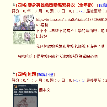
[四格]
變身英雄惡墮變態緊身衣（全年齡）
[
18
評分：0, 年：0, 月：0, 週：0, 日：0, [
+1
/
-1
] 最後更新：2019
https://twitter.com/rarata6o/status/113753666
N5渣翻
不不不…惡墮不能當不上學的理由吧，能
比較好
我已經跟妳爸媽和學校老師說明清楚了呦
嘎哈哈哈！從學校回來的話給妳烤鬆餅當點心啊
[四格]
無題
[
50篇回應
]
評分：0, 年：0, 月：0, 週：0, 日：0, [
+1
/
-1
] 最後更新：2019
無本文