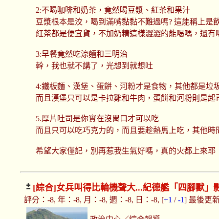
2:不喝咖啡和奶茶，竟然喝豆漿、紅茶和果汁
豆漿根本是洨，喝到滿嘴黏黏不難過嗎? 這能稱上是飲
紅茶都是便宜貨，不加奶精這樣澀澀的能喝嗎，還有
3:早餐竟然吃涼麵和三明治
幹，我也就不講了，光想到就想吐
4:鐵板麵、漢堡、蛋餅、河粉才是食物，其他都是垃
而且漢堡只可以是卡拉雞和牛肉，蛋餅和河粉則是起
5.厚片吐司是你實在沒胃口才可以吃
而且只可以吃巧克力的，而且要趁熱馬上吃，其他時
希望大家僅記，別再惹我生氣好嗎，真的火都上來耶
[綜合]
女兵叫得比輪機聲大...紀德艦「四腳獸
評分：-8, 年：-8, 月：-8, 週：-8, 日：-8, [
+1
/
-1
] 最後更新：2