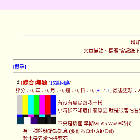
增
文章備註、標題(會記錄
[搜尋]
[綜合]
無題
[
15篇回應
]
評分：0, 年：0, 月：0, 週：0, 日：0, [
+1
/
-1
] 最後更新：2019
有沒有島民跟我一樣
小時候不知道什麼原因 就是很害怕看
不只是這個 早期Win95 Win98時代
有一種藍頻錯誤訊息 (要你案Ctrl+Alt+Del)
我也是異常怕得要死