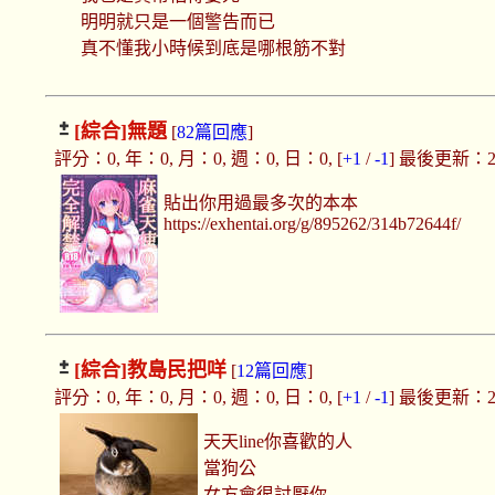
明明就只是一個警告而已
真不懂我小時候到底是哪根筋不對
[綜合]
無題
[
82篇回應
]
評分：0, 年：0, 月：0, 週：0, 日：0, [
+1
/
-1
] 最後更新：2019
貼出你用過最多次的本本
https://exhentai.org/g/895262/314b72644f/
[綜合]
教島民把咩
[
12篇回應
]
評分：0, 年：0, 月：0, 週：0, 日：0, [
+1
/
-1
] 最後更新：2019
天天line你喜歡的人
當狗公
女方會很討厭你