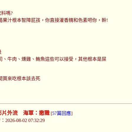
料嗎?
喝果汁根本智障屁孩，你直接灌香精和色素吧你，幹!
圾
司、牛肉、燻雞、鲔魚這些可以接受，其他根本是屎
間買來吃根本該去死
」影片外流 海軍：撤職
[
57篇回應
]
026-08-02 07:32:29