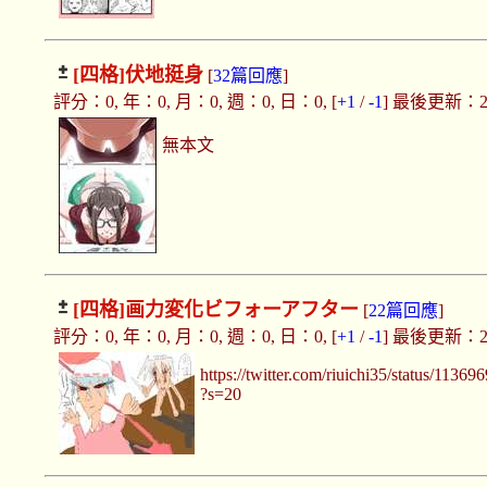
[四格]
伏地挺身
[
32篇回應
]
評分：0, 年：0, 月：0, 週：0, 日：0, [
+1
/
-1
] 最後更新：2019
無本文
[四格]
画力変化ビフォーアフター
[
22篇回應
]
評分：0, 年：0, 月：0, 週：0, 日：0, [
+1
/
-1
] 最後更新：2019
https://twitter.com/riuichi35/status/113
?s=20