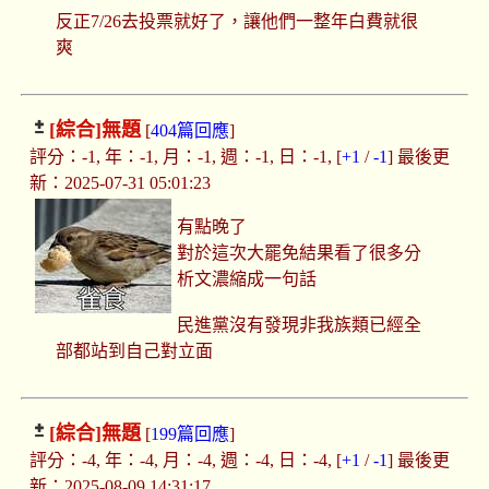
反正7/26去投票就好了，讓他們一整年白費就很
爽
[綜合]
無題
[
404篇回應
]
評分：-1, 年：-1, 月：-1, 週：-1, 日：-1, [
+1
/
-1
] 最後更
新：2025-07-31 05:01:23
有點晚了
對於這次大罷免結果看了很多分
析文濃縮成一句話
民進黨沒有發現非我族類已經全
部都站到自己對立面
[綜合]
無題
[
199篇回應
]
評分：-4, 年：-4, 月：-4, 週：-4, 日：-4, [
+1
/
-1
] 最後更
新：2025-08-09 14:31:17