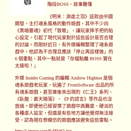
階段BOSS、故事難懂
《明末：淵虛之羽》這款由中國
開發，主打魂系風格的動作遊戲，其中不少向
《黑暗靈魂》初代「致敬」，讓玩家摔手把的貼
心設定，引起了現代玩家對於這些設計是否合理
的討論。而剛好近日，有外媒編輯整理了魂系遊
戲中，他認為不合理且應該「停止再這樣做」的
6 個重點，其中一點就是「存檔點離 BOSS 實在
太遠啦！」
外媒 Insider Gaming 的編輯 Andrew Highton 是個
魂系遊戲老玩家，玩遍了 FromSoftware 出品的所
有魂系遊戲，甚至連後來出現的《仁王》系列、
《臥龍：蒼天隕落》、《P 的謊言》等作品也沒
放過。即便他已經習慣了遊戲中高難度、硬派的
各種虐人設定，但還是有些地方讓他覺得無法接
受，認為現在想模仿的遊戲應該避免這些雷點。
http://i.imgur.com/8aHbitQ.jpg