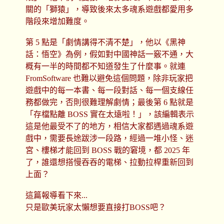
關的「獅猿」，導致後來太多魂系遊戲都愛用多
階段來增加難度。
第 5 點是「劇情講得不清不楚」，他以《黑神
話：悟空》為例，假如對中國神話一竅不通，大
概有一半的時間都不知道發生了什麼事。就連
FromSoftware 也難以避免這個問題，除非玩家把
遊戲中的每一本書、每一段對話、每一個支線任
務都做完，否則很難理解劇情；最後第 6 點就是
「存檔點離 BOSS 實在太遠啦！」，該編輯表示
這是他最受不了的地方，相信大家都遇過魂系遊
戲中，需要長途跋涉一段路，經過一堆小怪、迷
宮、樓梯才能回到 BOSS 戰的窘境，都 2025 年
了，誰還想搭慢吞吞的電梯、拉動拉桿重新回到
上面？
這篇報導看下來...
只是歐美玩家太懶想要直接打BOSS吧？