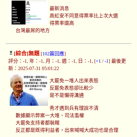
最新消息
高虹安不同意得票率比上次大選
得票率還高
台灣最屌的地方
[綜合]
無題
[
102篇回應
]
評分：-1, 年：-1, 月：-1, 週：-1, 日：-1, [
+1
/
-1
] 最後更
新：2025-07-31 05:01:22
大罷免一堆人出來表態
反罷免表態卻比較少
是不是懶得溝通
秀才遇到兵有理說不清
數據顯示弊案一大堆、司法濫權
大罷免支持者都裝瞎
反正都是既得利益者，出來喊喊大成功也是合理