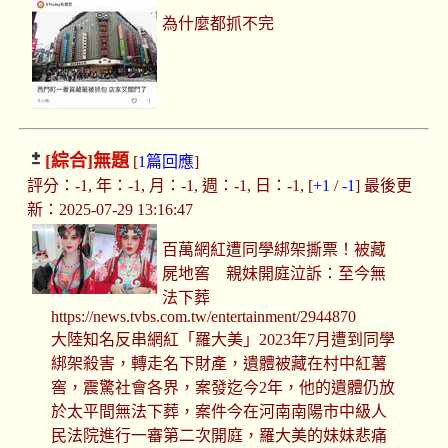
為什麼都抓不完
[綜合]
無題
[
1篇回應
]
評分：-1, 年：-1, 月：-1, 週：-1, 日：-1, [
+1
/
-1
] 最後更
新：2025-07-29 13:16:47
百萬網紅遭同學綁架撕票！被藏
屍地窖 親妹開庭泣訴：至今無
法下葬
https://news.tvbs.com.tw/entertainment/2944870
大陸知名反串網紅「羅大美」2023年7月遭到同學
綁架殺害，轉走名下財產，遺體被藏在村中紅薯
窖，震驚社會各界，案發迄今2年，他的遺體仍放
於太平間無法下葬，案件今在河南南陽市中級人
民法院進行一審第二次開庭，羅大美的妹妹悲痛