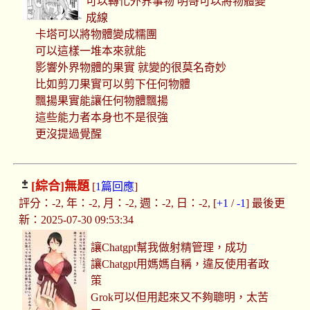
可以轉化外界事物 明哥可以將物體變
成線
卡塔可以將物體變成糯團
可以這樣一堆本來就能
影響外界物體的果實 就變的很莫名奇妙
比如剪刀果實可以剪下任何物體
飄揚果實能讓任何物體飄揚
這些能力者本身也不是很強
更沒提過覺醒
[綜合]
無題
[
1篇回應
]
評分：-2, 年：-2, 月：-2, 週：-2, 日：-2, [
+1
/
-1
] 最後更
新：2025-07-30 09:53:34
讓Chatgpt幫我做射精管理，成功
讓Chatgpt用媽媽自稱，違反使用者政
策
Grok可以但用起來又不夠聰明，太苦