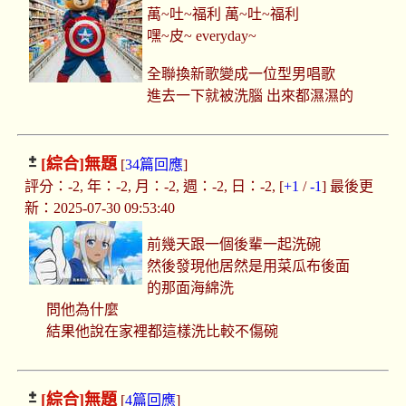
萬~吐~福利 萬~吐~福利
嘿~皮~ everyday~
全聯換新歌變成一位型男唱歌
進去一下就被洗腦 出來都濕濕的
[綜合]
無題
[
34篇回應
]
評分：-2, 年：-2, 月：-2, 週：-2, 日：-2, [
+1
/
-1
] 最後更
新：2025-07-30 09:53:40
前幾天跟一個後輩一起洗碗
然後發現他居然是用菜瓜布後面
的那面海綿洗
問他為什麼
結果他說在家裡都這樣洗比較不傷碗
[綜合]
無題
[
4篇回應
]