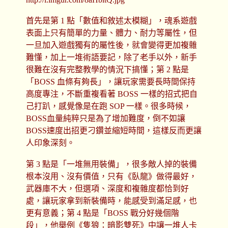
首先是第 1 點「數值和敘述太模糊」，魂系遊戲
表面上只有簡單的力量、體力、耐力等屬性，但
一旦加入遊戲獨有的屬性後，就會變得更加複雜
難懂，加上一堆術語要記，除了老手以外，新手
很難在沒有完整教學的情況下搞懂；第 2 點是
「BOSS 血條有夠長」，讓玩家需要長時間保持
高度專注，不斷重複看著 BOSS 一樣的招式把自
己打趴，感覺像是在跑 SOP 一樣。很多時候，
BOSS血量純粹只是為了增加難度，倒不如讓
BOSS速度出招更刁鑽並縮短時間，這樣反而更讓
人印象深刻。
第 3 點是「一堆無用裝備」，很多敵人掉的裝備
根本沒用、沒有價值，只有《臥龍》做得最好，
武器庫不大，但選項、深度和複雜度都恰到好
處，讓玩家拿到新裝備時，能感受到滿足感，也
更有意義；第 4 點是「BOSS 戰分好幾個階
段」，他舉例《隻狼：暗影雙死》中讓一堆人卡