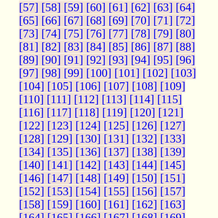
[57]
[58]
[59]
[60]
[61]
[62]
[63]
[64]
[65]
[66]
[67]
[68]
[69]
[70]
[71]
[72]
[73]
[74]
[75]
[76]
[77]
[78]
[79]
[80]
[81]
[82]
[83]
[84]
[85]
[86]
[87]
[88]
[89]
[90]
[91]
[92]
[93]
[94]
[95]
[96]
[97]
[98]
[99]
[100]
[101]
[102]
[103]
[104]
[105]
[106]
[107]
[108]
[109]
[110]
[111]
[112]
[113]
[114]
[115]
[116]
[117]
[118]
[119]
[120]
[121]
[122]
[123]
[124]
[125]
[126]
[127]
[128]
[129]
[130]
[131]
[132]
[133]
[134]
[135]
[136]
[137]
[138]
[139]
[140]
[141]
[142]
[143]
[144]
[145]
[146]
[147]
[148]
[149]
[150]
[151]
[152]
[153]
[154]
[155]
[156]
[157]
[158]
[159]
[160]
[161]
[162]
[163]
[164]
[165]
[166]
[167]
[168]
[169]