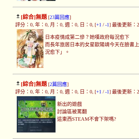
[綜合]
無題
[
23篇回應
]
評分：0, 年：0, 月：0, 週：0, 日：0, [
+1
/
-1
] 最後更新：2020
日本疫情成第二慘？她嘆政府每況愈下
而長年旅居日本的女星歐陽靖今天在臉書
況愈下」。
[綜合]
無題
[
2篇回應
]
評分：0, 年：0, 月：0, 週：0, 日：0, [
+1
/
-1
] 最後更新：2020
新出的遊戲
討論區被罵翻
這東西STEAM不會下架嗎?