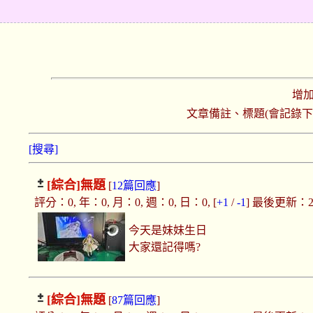
增
文章備註、標題(會記錄
[搜尋]
[綜合]
無題
[
12篇回應
]
評分：0, 年：0, 月：0, 週：0, 日：0, [
+1
/
-1
] 最後更新：2020
今天是妹妹生日
大家還記得嗎?
[綜合]
無題
[
87篇回應
]