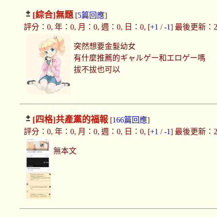
[綜合]
無題
[
5篇回應
]
評分：0, 年：0, 月：0, 週：0, 日：0, [
+1
/
-1
] 最後更新：2020
突然想要金髮幼女
有什麼推薦的ギャルゲー和エロゲー嗎
拔不拔也可以
[四格]
共產黨的福報
[
166篇回應
]
評分：0, 年：0, 月：0, 週：0, 日：0, [
+1
/
-1
] 最後更新：2020
無本文