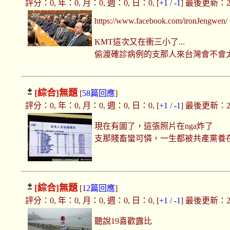
評分：0, 年：0, 月：0, 週：0, 日：0, [
+1
/
-1
] 最後更新：2020
https://www.facebook.com/ironJengwen/
KMT這次又在衝三小了...
偷渡確診病例的支那人來台灣會不會
[綜合]
無題
[
58篇回應
]
評分：0, 年：0, 月：0, 週：0, 日：0, [
+1
/
-1
] 最後更新：2020
現在有圖了，這張照片在nga炸了
支那賤畜蠻可憐，一生都被共產黨養
[綜合]
無題
[
12篇回應
]
評分：0, 年：0, 月：0, 週：0, 日：0, [
+1
/
-1
] 最後更新：2020
聽說19喜歡露比