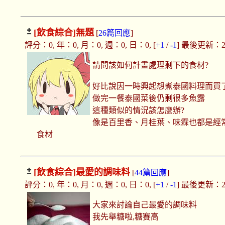
[飲食綜合]
無題
[
26篇回應
]
評分：0, 年：0, 月：0, 週：0, 日：0, [
+1
/
-1
] 最後更新：2018
請問該如何計畫處理剩下的食材?
好比說因一時興起想煮泰國料理而買
做完一餐泰國菜後仍剩很多魚露
這種類似的情況該怎麼辦?
像是百里香、月桂葉、味霖也都是經
食材
[飲食綜合]
最愛的調味料
[
44篇回應
]
評分：0, 年：0, 月：0, 週：0, 日：0, [
+1
/
-1
] 最後更新：2018
大家來討論自己最愛的調味料
我先舉糖啦,糖賽高