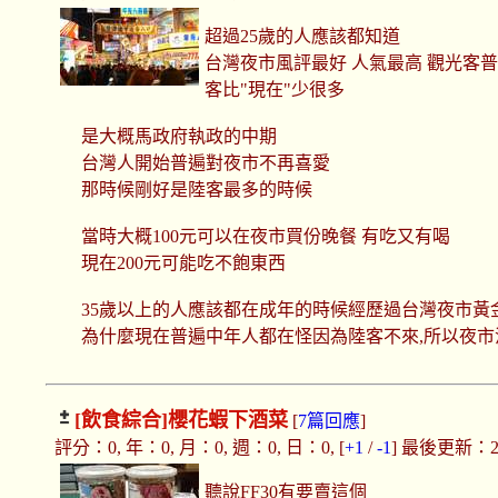
超過25歲的人應該都知道
台灣夜市風評最好 人氣最高 觀光客普
客比"現在"少很多
是大概馬政府執政的中期
台灣人開始普遍對夜市不再喜愛
那時候剛好是陸客最多的時候
當時大概100元可以在夜市買份晚餐 有吃又有喝
現在200元可能吃不飽東西
35歲以上的人應該都在成年的時候經歷過台灣夜市黃
為什麼現在普遍中年人都在怪因為陸客不來,所以夜市沒
[飲食綜合]
櫻花蝦下酒菜
[
7篇回應
]
評分：0, 年：0, 月：0, 週：0, 日：0, [
+1
/
-1
] 最後更新：2018
聽說FF30有要賣這個