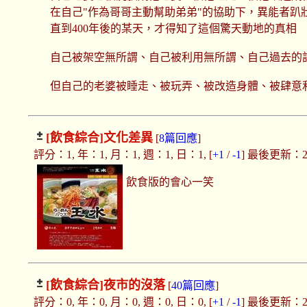
在自己"作為哥哥主動幫助弟弟"的協助下，異能者
直到400年後的某天，才得知了這個驚天動地的真相
自己被架空無所謂、自己被利用無所謂、自己過去的
但自己的老婆被睡走、被玩弄、被改造身體、被肆意利用
[飲食綜合]
文化差異
[
8篇回應
]
評分：1, 年：1, 月：1, 週：1, 日：1, [
+1
/
-1
] 最後更新：2018
飲食版的會心一笑
[飲食綜合]
夜市的沒落
[
40篇回應
]
評分：0, 年：0, 月：0, 週：0, 日：0, [
+1
/
-1
] 最後更新：2018