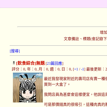
增
文章備註、標題(會記錄
[搜尋]
[飲食綜合]
無題
[
23篇回應
]
評分：0, 年：0, 月：0, 週：0, 日：0, [
+1
/
-1
] 最後更新：2018
最近我發現家附近的壽司店有賣一種
買到一大盒了。
我問店員為甚麼會這樣便宜，他說這
可是那價錢真的很吸引，這種肉真的