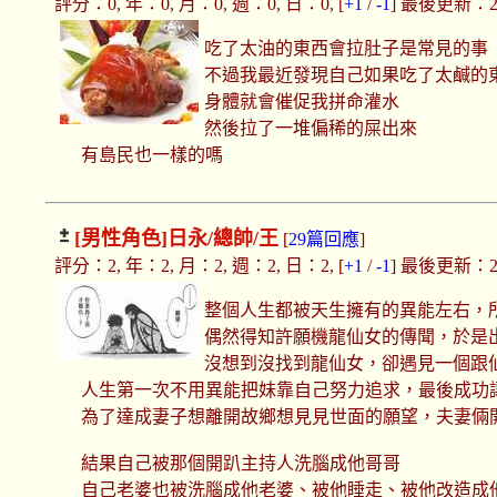
評分：0, 年：0, 月：0, 週：0, 日：0, [
+1
/
-1
] 最後更新：2018
吃了太油的東西會拉肚子是常見的事
不過我最近發現自己如果吃了太鹹的
身體就會催促我拼命灌水
然後拉了一堆偏稀的屎出來
有島民也一樣的嗎
[男性角色]
日永/總帥/王
[
29篇回應
]
評分：2, 年：2, 月：2, 週：2, 日：2, [
+1
/
-1
] 最後更新：2018
整個人生都被天生擁有的異能左右，
偶然得知許願機龍仙女的傳聞，於是
沒想到沒找到龍仙女，卻遇見一個跟
人生第一次不用異能把妹靠自己努力追求，最後成功
為了達成妻子想離開故鄉想見見世面的願望，夫妻倆
結果自己被那個開趴主持人洗腦成他哥哥
自己老婆也被洗腦成他老婆、被他睡走、被他改造成