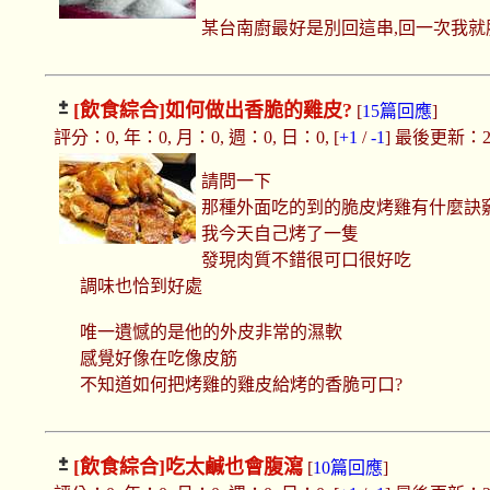
某台南廚最好是別回這串,回一次我就
[飲食綜合]
如何做出香脆的雞皮?
[
15篇回應
]
評分：0, 年：0, 月：0, 週：0, 日：0, [
+1
/
-1
] 最後更新：2018
請問一下
那種外面吃的到的脆皮烤雞有什麼訣
我今天自己烤了一隻
發現肉質不錯很可口很好吃
調味也恰到好處
唯一遺憾的是他的外皮非常的濕軟
感覺好像在吃像皮筋
不知道如何把烤雞的雞皮給烤的香脆可口?
[飲食綜合]
吃太鹹也會腹瀉
[
10篇回應
]