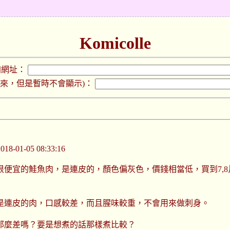
Komicolle
加網址：
下來，但是暫時不會顯示)：
-01-05 08:33:16
很便宜的鮭魚肉，是連皮的，顏色偏灰色，價錢相當低，買到7,
是連皮的肉，口感較差，而且腥味較重，不會用來做刺身。
那麼差嗎？要是想煮的話那樣煮比較？