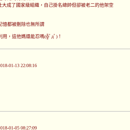
趴壯大成了國家級組織，自己掛名總帥但卻被老二的他架空
記憶都被刪除也無所謂
，這他媽還能忍嗎(╬ﾟдﾟ)！
-01-13 22:08:16
-01-05 08:27:09