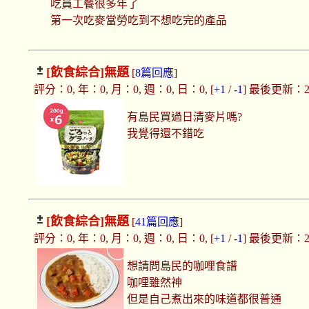
吃員工餐很多年了
第一次吃麥當勞吃到不想吃完的產品
[飲食綜合]
無題
[
8篇回應
]
評分：0, 年：0, 月：0, 週：0, 日：0, [
+1
/
-1
] 最後更新：2018
有島民買過日清麥片嗎?
我覺得還不錯吃
[飲食綜合]
無題
[
41篇回應
]
評分：0, 年：0, 月：0, 週：0, 日：0, [
+1
/
-1
] 最後更新：2018
想請問島民的咖哩食譜
咖哩雖然神
但是自己煮出來的味道都很普通