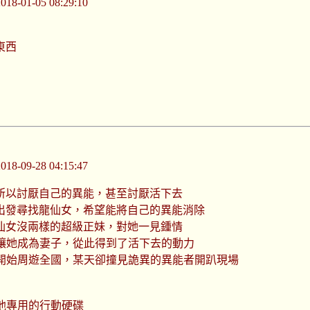
-01-05 08:29:10
東西
-09-28 04:15:47
所以討厭自己的異能，甚至討厭活下去
出發尋找龍仙女，希望能將自己的異能消除
仙女沒兩樣的超級正妹，對她一見鍾情
讓她成為妻子，從此得到了活下去的動力
開始周遊全國，某天卻撞見詭異的異能者開趴現場
他專用的行動硬碟