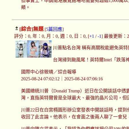
但事實上，申請南港展覽館場地需要有超過1,000
頰。
[綜合]
無題
[
5篇回應
]
評分：0, 年：0, 月：0, 週：0, 日：0, [
+1
/
-1
] 最後更新：2025
川普點名台灣 稱有高關稅能避免英特爾I
台灣掃到颱風尾！英特爾Intel「跌
國際中心徐筱晴／綜合報導
2025-08-24 07:02:12｜2025-08-24 07:06:16
美國總統川普（Donald Trump）近日在公開談話
灣，直指英特爾曾是全球最大、最強的晶片公司，但
川普22日在白宮橢圓形辦公室發表中開談話時，提
收回了此言論。他表示，在會面之後兩人聊了一會兒
川普向陳立武表示，「我認為你們應該把公司10%的