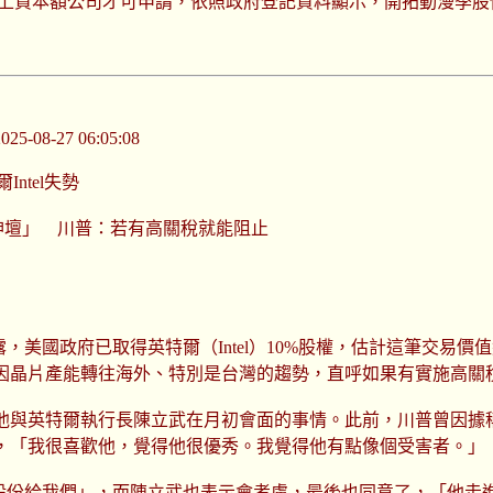
萬以上資本額公司才可申請，依照政府登記資料顯示，開拓動漫季股
-08-27 06:05:08
ntel失勢
落神壇」 川普：若有高關稅就能阻止
中透露，美國政府已取得英特爾（Intel）10%股權，估計這筆交易
因晶片產能轉往海外、特別是台灣的趨勢，直呼如果有實施高關
到他與英特爾執行長陳立武在月初會面的事情。此前，川普曾因據
，「我很喜歡他，覺得他很優秀。我覺得他有點像個受害者。」
股份給我們」，而陳立武也表示會考慮，最後也同意了，「他走進