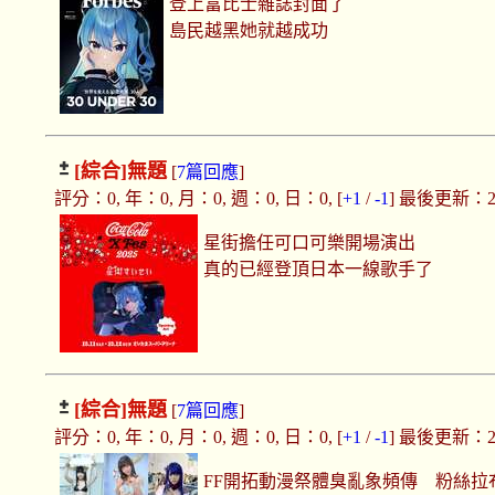
登上富比士雜誌封面了
島民越黑她就越成功
[綜合]
無題
[
7篇回應
]
評分：0, 年：0, 月：0, 週：0, 日：0, [
+1
/
-1
] 最後更新：2025
星街擔任可口可樂開場演出
真的已經登頂日本一線歌手了
[綜合]
無題
[
7篇回應
]
評分：0, 年：0, 月：0, 週：0, 日：0, [
+1
/
-1
] 最後更新：2025
FF開拓動漫祭體臭亂象頻傳 粉絲拉