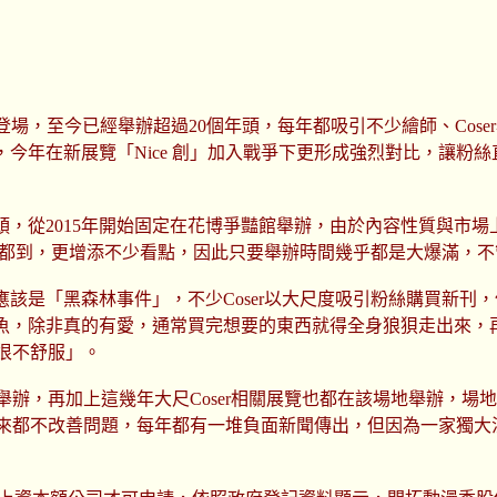
4日在花博盛大登場，至今已經舉辦超過20個年頭，每年都吸引不少繪師、
今年在新展覽「Nice 創」加入戰爭下更形成強烈對比，讓粉絲
年頭，從2015年開始固定在花博爭豔館舉辦，由於內容性質與市場
場場都到，更增添不少看點，因此只要舉辦時間幾乎都是大爆滿，
該是「黑森林事件」，不少Coser以大尺度吸引粉絲購買新刊
魚，除非真的有愛，通常買完想要的東西就得全身狼狽走出來，再
很不舒服」。
館舉辦，再加上這幾年大尺Coser相關展覽也都在該場地舉辦，
年來都不改善問題，每年都有一堆負面新聞傳出，但因為一家獨