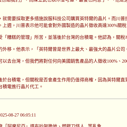
，就需要採取更多措施說服科技公司購買英特爾的晶片。而川普
。上週，川普表示他可能會對外國製造的晶片徵收高達300%關
飽受「糟糕的管理」所苦，並落後於台灣的台積電。他認為，關稅
的外移。他表示，「英特爾曾是世界上最大、最強大的晶片公司
去台灣，但我們將對任何向美國銷售產品的人徵收100%、200%
於台積電，但關稅是否會產生作用仍值得商榷，因為英特爾直到
台積電進行晶片代工。
-08-27 06:05:11
臭「阿摩尼亞」還有吵架跪地、塑膠刀怪人...等亂象