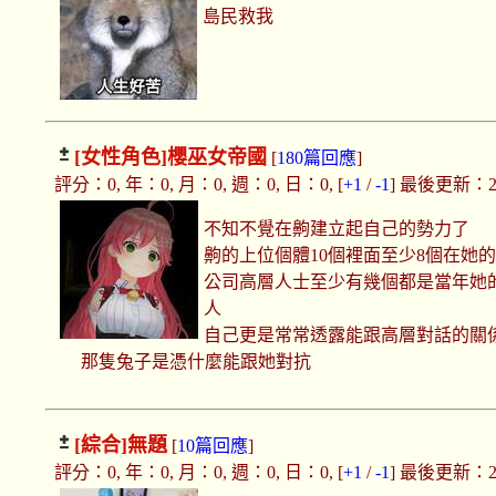
島民救我
[女性角色]
櫻巫女帝國
[
180篇回應
]
評分：0, 年：0, 月：0, 週：0, 日：0, [
+1
/
-1
] 最後更新：2025
不知不覺在齁建立起自己的勢力了
齁的上位個體10個裡面至少8個在她
公司高層人士至少有幾個都是當年她
人
自己更是常常透露能跟高層對話的關
那隻兔子是憑什麼能跟她對抗
[綜合]
無題
[
10篇回應
]
評分：0, 年：0, 月：0, 週：0, 日：0, [
+1
/
-1
] 最後更新：2025