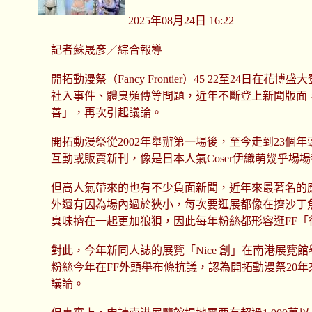
2025年08月24日 16:22
記者蘇晟彥／綜合報導
開拓動漫祭（Fancy Frontier）45 22至2
社入事件、體臭頻傳等問題，近年不斷登上新聞版面，
善」，再次引起議論。
開拓動漫祭從2002年舉辦第一場後，至今走到23個
互動或販賣新刊，像是日本人氣Coser伊織萌幾乎
但高人氣帶來的也有不少負面新聞，近年來最著名的應
外還有因為場內過於狹小，每次要逛展都像在擠沙丁
臭味擠在一起更加狼狽，因此每年粉絲都形容逛FF「
對此，今年新同人誌的展覽「Nice 創」在南港展覽
粉絲今年在FF外頭舉布條抗議，認為開拓動漫祭20
議論。