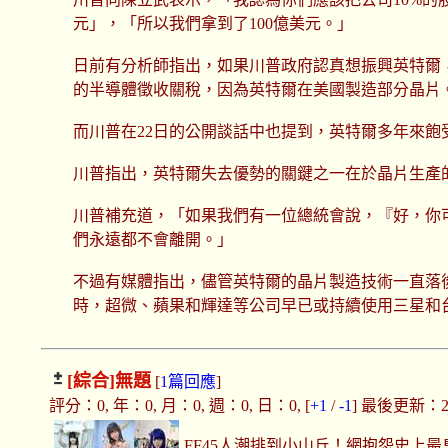
元」，「所以我們拿到了100億美元。」
日前有分析師指出，如果川普政府認真想振興英特爾
的半導體徵收關稅，因為英特爾在美國製造部分晶片
而川普在22日的公開談話中也提到，英特爾多年來
川普指出，英特爾失去優勢的關鍵之一在於晶片生產
川普補充道，「如果我們有一位總統會說，『好，你可以
們永遠都不會離開。」
不過有媒體指出，儘管英特爾的晶片製造技術一直落後
時，超微、蘋果和輝達等公司早已或持續使用三星和
[綜合]
無題
[
1篇回應
]
評分：0, 年：0, 月：0, 週：0, 日：0, [
+1
/
-1
] 最後更新：2025
FF45人潮排到小山丘！網抱怨史上最