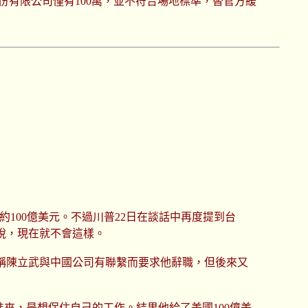
份有限公司僅有100萬，並不符合場地標準，替官方緩
價值約100億美元。不過川普22日在談話中再度提到台
稅，現在就不會這樣。
稱陳立武與中國公司有聯繫而要求他辭職，但後來又
來，是想保住自己的工作。結果他給了美國100億美