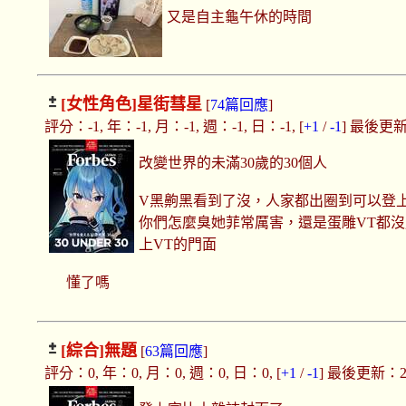
又是自主龜午休的時間
[女性角色]
星街彗星
[
74篇回應
]
評分：-1, 年：-1, 月：-1, 週：-1, 日：-1, [
+1
/
-1
] 最後更新：2
改變世界的未滿30歲的30個人
V黑齁黑看到了沒，人家都出圈到可以登
你們怎麼臭她菲常厲害，還是蛋雕VT都
上VT的門面
懂了嗎
[綜合]
無題
[
63篇回應
]
評分：0, 年：0, 月：0, 週：0, 日：0, [
+1
/
-1
] 最後更新：2025