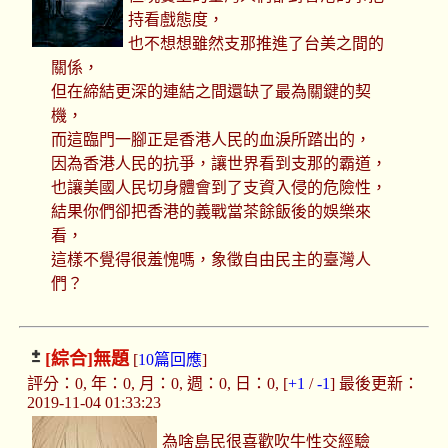
持看戲態度，
也不想想雖然支那推進了台美之間的
關係，
但在締結更深的連結之間還缺了最為關鍵的契
機，
而這臨門一腳正是香港人民的血淚所踏出的，
因為香港人民的抗爭，讓世界看到支那的霸道，
也讓美國人民切身體會到了支資入侵的危險性，
結果你們卻把香港的義戰當茶餘飯後的娛樂來
看，
這樣不覺得很羞愧嗎，象徵自由民主的臺灣人
們？
[綜合]
無題
[
10篇回應
]
評分：0, 年：0, 月：0, 週：0, 日：0, [
+1
/
-1
] 最後更新：
2019-11-04 01:33:23
為啥島民很喜歡吹牛性交經驗