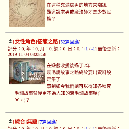
在這種充滿處男的地方來嘲諷
難道說處男或魔法師才是少數民
族？
[女性角色]
征龍之路
[
52篇回應
]
評分：0, 年：0, 月：0, 週：0, 日：0, [
+1
/
-1
] 最後更新：
2019-11-04 08:08:58
在遊戲收攤後過了2年
衰毛爛故事之路終於要出資料設
定集了
事到如今我們還可以得知各種衰
毛爛故事背後更不為人知的衰毛爛故事嗎(゜
∀。)？
[綜合]
無題
[
7篇回應
]
評分：0, 年：0, 月：0, 週：0, 日：0, [
+1
/
-1
] 最後更新：