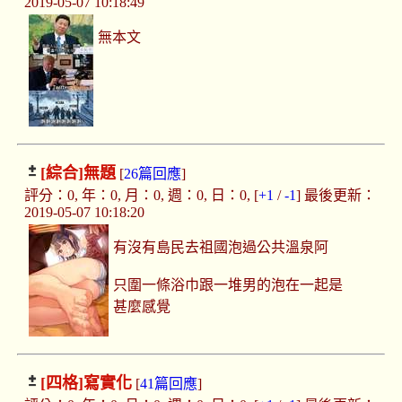
2019-05-07 10:18:49
無本文
[綜合]
無題
[
26篇回應
]
評分：0, 年：0, 月：0, 週：0, 日：0, [
+1
/
-1
] 最後更新：
2019-05-07 10:18:20
有沒有島民去祖國泡過公共溫泉阿
只圍一條浴巾跟一堆男的泡在一起是
甚麼感覺
[四格]
寫實化
[
41篇回應
]