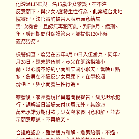
他透過LINE與一名15歲少女攀談，在不違
反意願下，與少女2度發生性行為，此案經台北地
院審理，法官審酌被害人表示願意給詹
男1次機會，且認無再犯可能，判刑8月、緩刑3
年，緩刑期間付保護管束，並提供120小時
義務勞務。
檢警調查，詹男在去年4月19日入伍當兵，同年7
月28日，還未退伍前，竟又在網路搭訕小
蘭，以心情不好約小蘭到某國小聊天，當晚11點
多，詹男在不違反少女意願下，在學校溜
滑梯上，與小蘭發生性行為。
案發後，家長發現怪異追問後提告，詹男坦承犯
行，調解當日當場支付10萬元外，其餘25
萬元承諾分期付款；少女與家長同意和解，並表
示願意原諒、不再追究。
合議庭認為，雖然雙方和解、詹男賠償，不過，