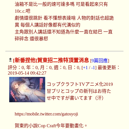
油箱不是比一般的速可達多嗎 可是看起來只有
10c.c.吧
劇情還很跳針 看不懂想表達啥 人物的對話也超詭
異 每個人講話好像都有代溝似的
主角跟別人講話還不知道為什麼一直在結巴 一直
碎碎念 還很暴怒
[新番捏他]
賀東招二推特頂置消息
[
9篇回應
]
評分：0, 年：0, 月：0, 週：0, 日：0, [
+1
/
-1
] 最後更新：
2019-05-14 09:42:27
コップクラフトTVアニメ化2019
甘ブリとコップの新刊はお待た
せ中ですが書いてます（汗）
https://mobile.twitter.com/gatosyoji
賀東的小說Cop Craft今年要動畫化。