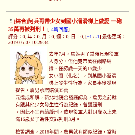
[綜合]
阿兵哥帶少女到國小溜滑梯上做愛 一砲
35萬再被判刑！
[
14篇回應
]
評分：0, 年：0, 月：0, 週：0, 日：0, [
+1
/
-1
] 最後更新：
2019-05-07 10:29:34
去年7月，詹姓男子當時具現役軍
人身分，但他竟帶著在網路結
識、僅認識一天的15歲少
女小蘭（化名），到某國小溜滑
梯上發生性行為，家長事後發現
提告，詹男承諾賠償35萬
元達成和解，新北地院合議庭認為，詹男之前就
有跟其他少女發生性行為紀錄，曾獲緩刑
，因此不宜再給緩刑，依現役軍人對14歲以上未
滿16歲女子為性交罪判刑3月。
檢警調查，2016年間，詹男就有類似紀錄，當時