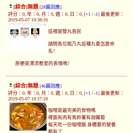
[綜合]
無題
[
28篇回應
]
評分：0, 年：0, 月：0, 週：0, 日：0, [
+1
/
-1
] 最後更新：
2019-05-07 10:38:16
這裡是整丸島民
請問各位粗乃丸這種丸要怎麼命
名?
原梗是漂流教室的表情嗎?
[綜合]
無題
[
46篇回應
]
評分：0, 年：0, 月：0, 週：0, 日：0, [
+1
/
-1
] 最後更新：
2019-05-07 10:37:18
咖哩是最完美的食物嗎
裡面有肉有馬鈴薯有胡蘿蔔
每天吃一份咖哩飯 身體要的營養
都有了