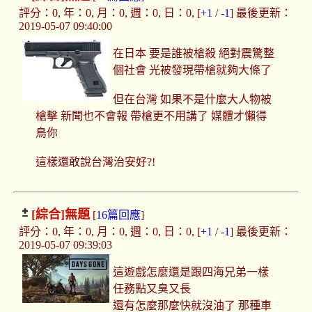
評分：0, 年：0, 月：0, 週：0, 日：0, [
+1
/
-1
] 最後更新：
2019-05-07 09:40:00
在日本 要是誰被槍殺 絕對震驚整
個社會 光被發現帶槍就夠大條了
但在台灣 如果不是什麼大人物被
槍擊 新聞也不會報 帶槍更不用講了 媒體才懶得
鳥你
這樣還敢說台灣治安好?!
[綜合]
無題
[
16篇回應
]
評分：0, 年：0, 月：0, 週：0, 日：0, [
+1
/
-1
] 最後更新：
2019-05-07 09:39:03
這遊戲怎麼還是跟四海兄弟一樣
任務點又臭又長
還有怎麼那麼快就沒油了 那種車