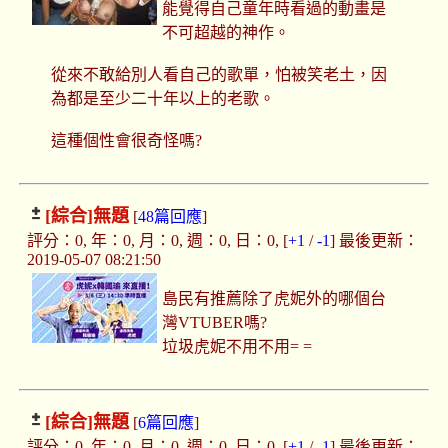
能覺得自己童年時看過的動畫是
不可超越的神作。
從來不敢給別人看自己的歌單，怕被笑老土，因
為都是至少二十年以上的老歌。
這種個性會很奇怪嗎?
[綜合]
無題
[
48篇回應
]
評分：0, 年：0, 月：0, 週：0, 日：0, [
+1
/
-1
] 最後更新：
2019-05-07 08:21:50
島民有推薦除了虎妮外的哪個台
灣VTUBER嗎?
垃圾虎妮不用不用= =
[綜合]
無題
[
6篇回應
]
評分：0, 年：0, 月：0, 週：0, 日：0, [
+1
/
-1
] 最後更新：