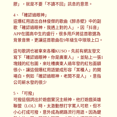
膠」，就是不要「不讀不回」訊息的意思。
4、「確認過眼神」
這爆紅用語出自林俊傑的歌曲《醉赤壁》中的副
歌「確認過眼神，我遇上對的人」，因「抖音」
APP在國高中生的盛行，很多用戶將這首歌選為
背景音樂，更讓這首歌曲在9年級生中琅琅上口。
這句歌詞也被拿來各種KUSO，先前有網友發文
寫下「確認過眼神，你是廣東人」，並貼上一張1
塊錢的紅包圖，來吐槽廣東人過年發的紅包面額
很小，讓這個爆紅用語變成形容「某種人」的開
場白。例如「確認過眼神，老闆不是人」，意指
公司薪水發的很少
5、「可撥」
可撥這個詞出於遊戲實況主統神，他打遊戲英雄
聯盟（LOL）時，太激動想打字罵人可悲，但不
小心打成可撥，意外成為網路流行用語。因為鍵