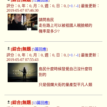
[綜合]
無題
[
12篇回應
]
評分：0, 年：0, 月：0, 週：0, 日：0, [
+1
/
-1
] 最後更新：
2019-05-07 07:46:30
請問島民
走在路上可以被祖國人親臉頰的
機率是多少?
[綜合]
無題
[
5篇回應
]
評分：0, 年：0, 月：0, 週：0, 日：0, [
+1
/
-1
] 最後更新：
2019-05-07 07:55:43
島民什麼時候發覺自己沒什麼特
別的
只是個爛大街的量產型平凡人類
[綜合]
無題
[
13篇回應
]