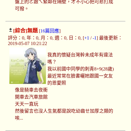
盤上的ㄛ跟ㄟ緊鄰在隔壁，才不小心把可悲打成
可撥。
[綜合]
無題
[
16篇回應
]
評分：0, 年：0, 月：0, 週：0, 日：0, [
+1
/
-1
] 最後更新：
2019-05-07 10:21:22
我真的懷疑台灣幹未成年有違法
嗎？
我以前國中同學的刺青8+9(28歲)
最近常常在臉書曬她跟國一女友
的恩愛照
像是騎車去夜衝
開車去汽車旅館
天天一直玩
然後留言也沒人生氣都是說吃幼齒ㄝ加厚之類的
唉...