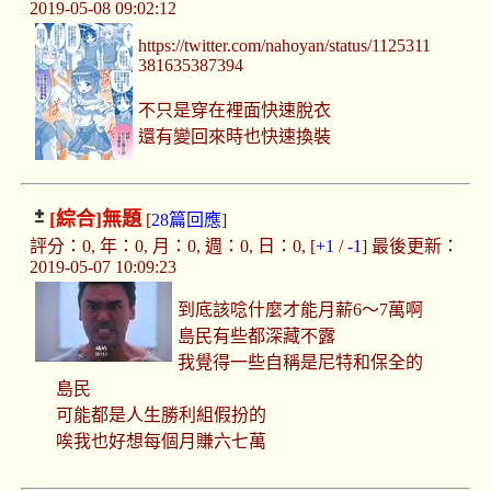
2019-05-08 09:02:12
https://twitter.com/nahoyan/status/1125311
381635387394
不只是穿在裡面快速脫衣
還有變回來時也快速換裝
[綜合]
無題
[
28篇回應
]
評分：0, 年：0, 月：0, 週：0, 日：0, [
+1
/
-1
] 最後更新：
2019-05-07 10:09:23
到底該唸什麼才能月薪6～7萬啊
島民有些都深藏不露
我覺得一些自稱是尼特和保全的
島民
可能都是人生勝利組假扮的
唉我也好想每個月賺六七萬