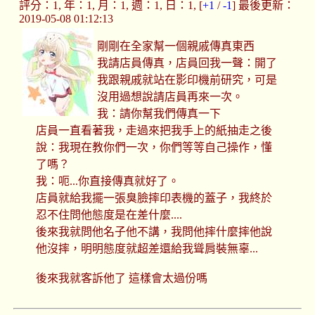
評分：1, 年：1, 月：1, 週：1, 日：1, [
+1
/
-1
] 最後更新：
2019-05-08 01:12:13
剛剛在全家幫一個親戚傳真東西
我請店員傳真，店員回我一聲：開了
我跟親戚就站在影印機前研究，可是
沒用過想說請店員再來一次。
我：請你幫我們傳真一下
店員一直看著我，走過來把我手上的紙抽走之後
說：我現在教你們一次，你們等等自己操作，懂
了嗎？
我：呃...你直接傳真就好了。
店員就給我擺一張臭臉摔印表機的蓋子，我終於
忍不住問他態度是在差什麼....
後來我就問他名子他不講，我問他摔什麼摔他說
他沒摔，明明態度就超差還給我聳肩裝無辜...
後來我就客訴他了 這樣會太過份嗎