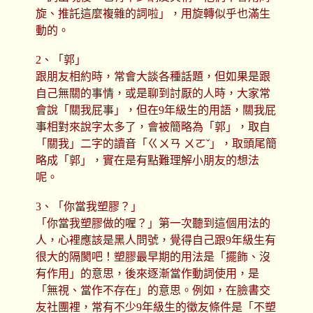
旋、推託這麼複雜的詞啦」，用旋轉似乎也滿生
動的。
2、「郭」
跟朋友相約時，常會大談各種話題，但如果是跟
自己無關的事情，或是聊到討厭的人時，大家常
會說「關我屁事」，但在9年級生的用語，關我屁
事相對來說字太多了，會被簡略為「郭」，取自
「關我」二字的讀音「ㄍㄨㄢ ㄨㄛˇ」，取頭尾簡
略成「郭」，實在是有點難理解小朋友的想法
呢。
3、「你當我塑膠？」
「你當我塑膠做的喔？」第一次聽到這個用法的
人，心裡應該是黑人問號，覺得自己跟9年級生有
很大的隔閡吧！塑膠最早期的用法是「擺飾、沒
有作用」的意思，後來逐漸當作動詞使用，是
「無視、當作不存在」的意思。例如，在臉書交
友社團裡，常有不少9年級生的徵友條件是「不塑