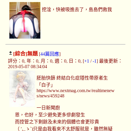
挖淦，快被吸進去了，島島們救我
[綜合]
無題
[
44篇回應
]
評分：0, 年：0, 月：0, 週：0, 日：0, [
+1
/
-1
] 最後更新：
2019-05-07 08:34:04
胚胎快篩 終結白化症隱性帶原者生
「白子」
https://www.nextmag.com.tw/realtimenew
s/news/459248
一日新聞廚
恩，也好，至少避免更多慘劇發生
而控管之下剩餘及未來的個體也會更珍貴
（ ′,_ゝ`)只是由我看來不太舒服就是，雖然無疑