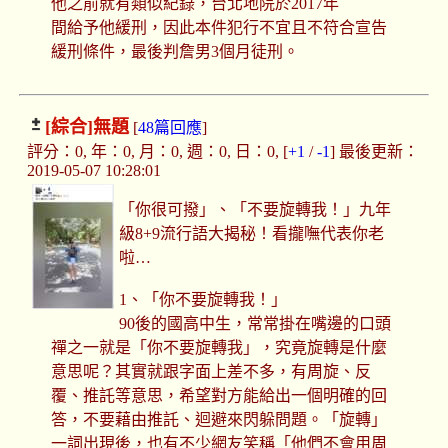
他之前就有類似紀錄，台北地院於2017年
間給予他緩刑，因此本件犯行不宜且不符合宣告
緩刑條件，最後判詹男3個月徒刑。
[綜合]
無題
[
48篇回應
]
評分：0, 年：0, 月：0, 週：0, 日：0, [
+1
/
-1
] 最後更新：
2019-05-07 10:28:01
「你很可撥」、「不要旋轉我！」九年
級8+9流行語大揭秘！看攏嘸代表你老
啦…
1、「你不要旋轉我！」
90後的國高中生，常常掛在嘴邊的口頭
禪之一就是「你不要旋轉我」，究竟旋轉是什麼
意思呢？其實就跟字面上差不多，有周旋、反
覆、推託等意思，希望對方能給出一個明確的回
答，不要藉由推託、迴避來閃躲問題。「旋轉」
一詞出現後，也有不少網友笑稱「他們不會用周