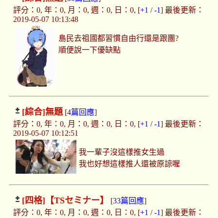
評分：0, 年：0, 月：0, 週：0, 日：0, [
+1
/
-1
] 最後更新：
2019-05-07 10:13:48
島民去祖國都習慣自由行還是跟團?
順便說一下優缺點
[綜合]
無題
[
4篇回應
]
評分：0, 年：0, 月：0, 週：0, 日：0, [
+1
/
-1
] 最後更新：
2019-05-07 10:12:51
我一輩子沒這樣推女生過
我也好想這樣推人還被原諒喔
[四格]
【TSセミナー】
[
33篇回應
]
評分：0, 年：0, 月：0, 週：0, 日：0, [
+1
/
-1
] 最後更新：