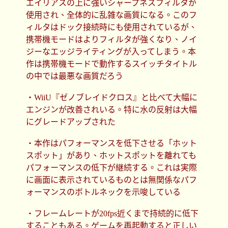
エイリアスの上に強いシャープネスフィルタが
使用され、全体的に乱雑な画質になる。このフ
ィルタはドック接続時にも使用されているが、
携帯機モードはよりフィルタが強くなり、ノイ
ジーなエッジライティングが入ってしまう。本
作は携帯機モードで動作するスイッチタイトル
の中では最悪な画質だろう
・WiiU『ゼノブレイドクロス』と比べて大幅に
エンジンが改善されいる。特に水の反射は大幅
にグレードアップされた
・本作はパフォーマンスを低下させる「ホット
スポット」があり、ホットスポットを離れても
パフォーマンスの低下が継続する。これは実際
に画面に表示されているものとは無関係なパフ
ォーマンスのボトルネックを示唆している
・フレームレートが20fps近くまで持続的に低下
することもある。ゲームを再起動すると正しい