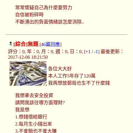
常常懷疑自己為什麼要努力
自信被粉碎時
不斷湧出的負面情緒該怎麼消除..
[綜合]
無題
[
46篇回應
]
評分：0, 年：0, 月：0, 週：0, 日：0, [
+1
/
-1
] 最後更新：
2017-12-06 18:21:50
各位大大好
本人工作5年存了120萬
我再想放郵局也生不了什麼錢
我想拿去安全投資
請問我該往哪方面理財?
我是想
1.想錢借給銀行
2.每月生小錢出來
3.不會賠也不會大賺