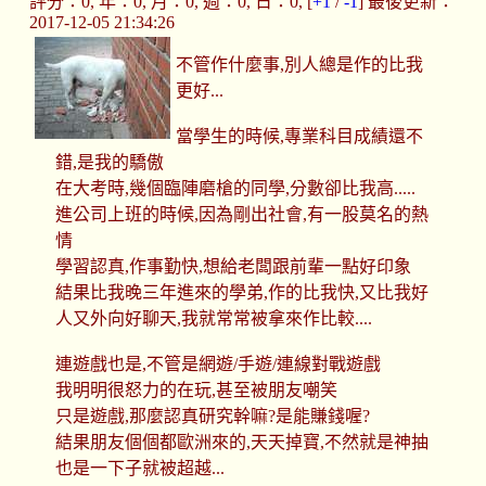
評分：0, 年：0, 月：0, 週：0, 日：0, [
+1
/
-1
] 最後更新：
2017-12-05 21:34:26
不管作什麼事,別人總是作的比我
更好...
當學生的時候,專業科目成績還不
錯,是我的驕傲
在大考時,幾個臨陣磨槍的同學,分數卻比我高.....
進公司上班的時候,因為剛出社會,有一股莫名的熱
情
學習認真,作事勤快,想給老闆跟前輩一點好印象
結果比我晚三年進來的學弟,作的比我快,又比我好
人又外向好聊天,我就常常被拿來作比較....
連遊戲也是,不管是網遊/手遊/連線對戰遊戲
我明明很怒力的在玩,甚至被朋友嘲笑
只是遊戲,那麼認真研究幹嘛?是能賺錢喔?
結果朋友個個都歐洲來的,天天掉寶,不然就是神抽
也是一下子就被超越...