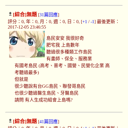
[綜合]
無題
[
31篇回應
]
評分：0, 年：0, 月：0, 週：0, 日：0, [
+1
/
-1
] 最後更新：
2017-12-05 23:46:55
島民安安 我很好奇
肥宅我 上島數年
聽過很多種類工作島民
有畫師、保全、服務業
有國考島民 (高考、普考、國營、民營化企業 高
考聽過最多)
但就是
很少聽說有台GG島民、聯發哥島民
也很少聽過醫生島民、牙醫島民
請問 有人生成功組會上島嗎?
[綜合]
無題
[
41篇回應
]