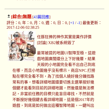
[綜合]
無題
[
43篇回應
]
評分：0, 年：0, 月：0, 週：0, 日：0, [
+1
/
-1
] 最後更新：
2017-12-06 02:38:25
任豚狂捧的神作其實是糞作評價
[討論] XB2被系統毀了
最常被提的地圖UI智障至極，這遊
戲地圖廣闊還分上下好幾層，結果
天殺的小地圖完全看不出自己到底
在哪，而且小地圖幾乎沒有標示，商店NPC.打撈
點在哪完全看不到，為了找個人繞好幾分鐘找路
常有的事，想看詳細地圖還要切進主選單按好幾
個鍵才能看到目前的詳細地圖，然後還是無法標
記，非當前任務的目標只能盲目尋找，不然就是
不斷按好幾個鍵去看詳細地圖，這是個2017年的
遊戲，到底是如何做出這種智障地圖，一鍵叫出