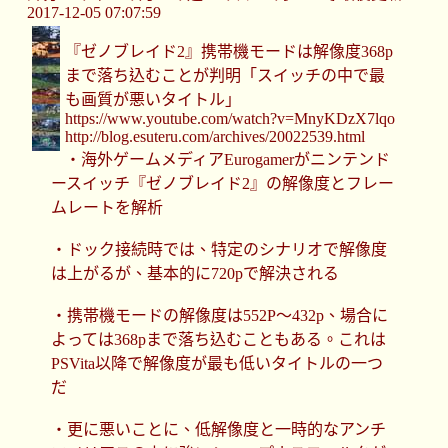
2017-12-05 07:07:59
『ゼノブレイド2』携帯機モードは解像度368p
まで落ち込むことが判明「スイッチの中で最
も画質が悪いタイトル」
https://www.youtube.com/watch?v=MnyKDzX7lqo
http://blog.esuteru.com/archives/20022539.html
・海外ゲームメディアEurogamerがニンテンド
ースイッチ『ゼノブレイド2』の解像度とフレー
ムレートを解析
・ドック接続時では、特定のシナリオで解像度
は上がるが、基本的に720pで解決される
・携帯機モードの解像度は552P～432p、場合に
よっては368pまで落ち込むこともある。これは
PSVita以降で解像度が最も低いタイトルの一つ
だ
・更に悪いことに、低解像度と一時的なアンチ