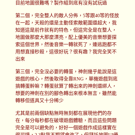
目前地圖很難嗎？製作組到底有沒有試玩過
第二個，完全整人的敵人分佈，5等跟40等的怪放
在一起，天殺的還是主動怪索敵範圍還超大，我
知道這是前作就有的特色，但這完全是在整人，
地圖做那麼大那麼漂亮，配上優美的音樂想要探
索這個世界，然後音樂一轉就死了，連逃跑都不
用想直接秒殺，這很好玩？很有趣？我完全笑不
出來
第三個，完全沒必要的轉蛋，神劍幾乎能說是這
遊戲的核心，然後取得全靠RNG，單機遊戲到底
搞轉蛋幹嘛？轉蛋就算了轉出來的神劍還綁人，
想要的神劍在別的腳色轉出來根本無言，雖然能
轉移但道具又十分稀少
尤其是前兩個缺點無時無刻都在展現他們的存
在，每分每秒都在破壞遊戲體驗，而且這些問題
完全是可以避免的，好好一個遊戲作成這樣實在
很可惜，2.3點我不期望會改了，但拜託地圖UI優