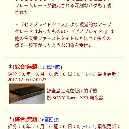
フレームレートが復元される深刻なバグも示唆
された
・『ゼノブレイドクロス』より視覚的なアップ
グレードはあったものの、『ゼノブレイド2』は
他の任天堂ファーストタイトルと比べて多くの
点で一歩下がったような印象を受けた
[綜合]
無題
[
118篇回應
]
評分：0, 年：0, 月：0, 週：0, 日：0, [
+1
/
-1
] 最後更新：
2017-12-05 07:07:23
調查島民現在使用的手機
例:SONY Xperia XZ1 霧夜黑
[綜合]
無題
[
16篇回應
]
評分：0, 年：0, 月：0, 週：0, 日：0, [
+1
/
-1
] 最後更新：