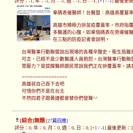
評分：-1, 年：-1, 月：-1, 週：-1, 日：-1, [
+1
/
-1
] 最後更新：2
拿碼表催醫師！台醫盟：高雄高覆蓋
高雄市積極力拚苗疫覆蓋率，市府指覆
多醫護的心酸，如拿個碼表在旁邊催
在三點的防疫記者會說明。
台灣醫事行動聯盟說出現場的各種辛酸史，衛生局雖
可言，已經不是少數醫護人員抱怨。台灣醫事行動聯
眾壓力？是提醒醫師跟民眾說我們正在拚覆蓋率，請
=================
高雄就自己吞下去吧
可惜你們不是在台北
不然四君子跟黃捷都會替你們發聲^^
[綜合]
無題
[
27篇回應
]
評分：0, 年：0, 月：0, 週：0, 日：0, [
+1
/
-1
] 最後更新：2021