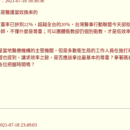
021-07-18 16:30:36
率是醫護當奴換來的
蓋率已拚到22％，超越全台的20％，台灣醫事行動聯盟今天卻
醫師，不懂什麼是尊重；可以團體衛教卻仍個別衛教，才是低效
是當地醫療機構的主管機關，但是多數衛生局的工作人員在施打
盟也提到，講求效率之餘，是否應該拿出最基本的尊重？拿著碼
各位把握時間嗎？
-07-18 23:49:03