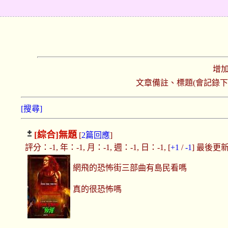
增
文章備註、標題(會記錄
[搜尋]
[綜合]
無題
[
2篇回應
]
評分：-1, 年：-1, 月：-1, 週：-1, 日：-1, [
+1
/
-1
] 最後更新：2
網飛的恐怖街三部曲有島民看嗎
真的很恐怖嗎