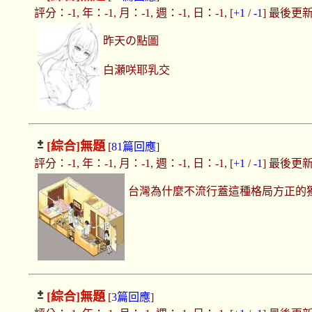
評分：-1, 年：-1, 月：-1, 週：-1, 日：-1, [
+1
/
-1
] 最後更新：2
昨天の點圖
白瀬咲耶乳交
[綜合]
無題
[
81篇回應
]
評分：-1, 年：-1, 月：-1, 週：-1, 日：-1, [
+1
/
-1
] 最後更新：2
台灣為什麼不流行蓋這種格局方正的
[綜合]
無題
[
3篇回應
]