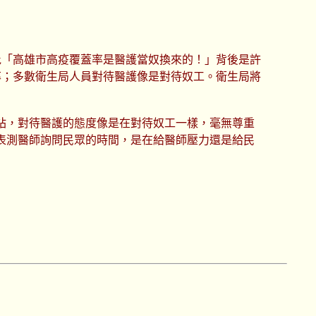
批「高雄市高疫覆蓋率是醫護當奴換來的！」背後是許
率；多數衛生局人員對待醫護像是對待奴工。衛生局將
站，對待醫護的態度像是在對待奴工一樣，毫無尊重
表測醫師詢問民眾的時間，是在給醫師壓力還是給民