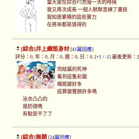
當大家在綜合F5荒廢一天的時候
我又再次成長 一個人默默苦練了畫技
我知道累積的這些實力
在將來都是值得的
[綜合]
井上織姬身材
[
41篇回應
]
評分：0, 年：0, 月：0, 週：0, 日：0, [
+1
/
-1
] 最後更新：2021
完結篇的死神
看到這隻彩圖
織姬變好多
這算變豐腴許多嗎
泳衣凸凸的
是奶頭嗎
有點受不了了
[綜合]
無題
[
24篇回應
]