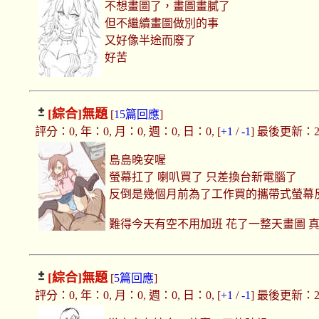
不想畫圖了，畫圖畫膩了
但不繼續畫圖做別的事
又好像半途而廢了
好苦
[綜合]
無題
[
15篇回應
]
評分：0, 年：0, 月：0, 週：0, 日：0, [
+1
/
-1
] 最後更新：2021
島島晚安喔
螢幕扛了 喇叭買了 只差換台新電腦了
反倒是幾個月前為了工作買的攜帶式螢幕
難得今天有空不用加班 花了一整天畫圖 
[綜合]
無題
[
5篇回應
]
評分：0, 年：0, 月：0, 週：0, 日：0, [
+1
/
-1
] 最後更新：2021